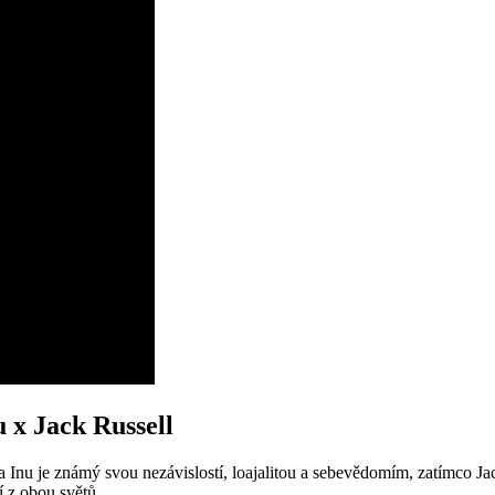
 x Jack Russell
nu je známý svou nezávislostí, loajalitou a sebevědomím, zatímco Jack R
í z obou světů.