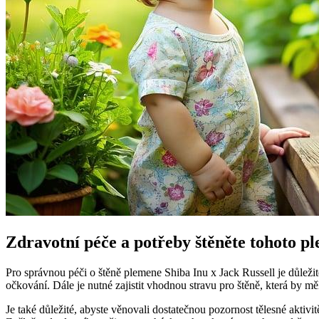
Zdravotní péče a potřeby štěněte tohoto 
Pro správnou péči o štěně plemene Shiba Inu x Jack Russell je důležit
očkování. Dále je nutné zajistit vhodnou stravu pro štěně, která by mě
Je také důležité, abyste věnovali dostatečnou pozornost tělesné aktiv