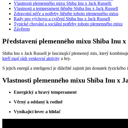
Vlastnosti plemenného mixu Shiba Inu x Jack Russell:
Vlastnosti a temperament štěněte Shiba Inu x Jack Russell
Zdravotní péče a potřeby štěněte tohoto plemenného mixu
Rady pro výchovu a cvičení Shiba Inu x Jack Russell
Typické chování a sociální potřeby tohoto plemenného mixu
Závěrem
Představení plemenného mixu Shiba Inu x 
Shiba Inu x Jack Russell je fascinující plemenný mix, který kombinuje 
kteří mají rádi venkovní aktivity
a hry.
S jejich energií a inteligencí je důležité zajistit jim dostatek fyzickéh
Vlastnosti plemenného mixu Shiba Inu x Ja
Energický a hravý temperament
Věrný a oddaný k rodině
Vynikající lovec a hlídač