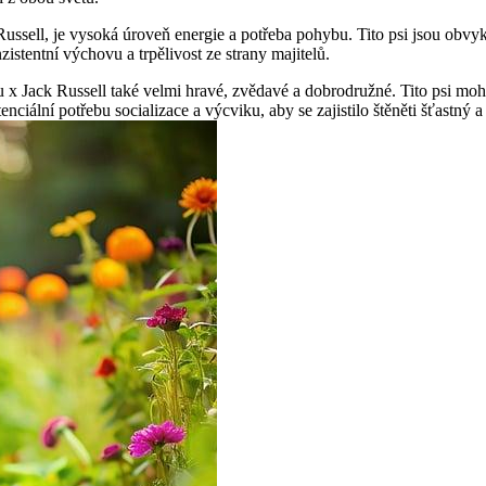
ussell, je vysoká úroveň energie a potřeba pohybu. Tito psi jsou obvykl
stentní výchovu a trpělivost ze strany majitelů.
 Jack Russell také velmi hravé, zvědavé a dobrodružné. Tito psi moho
otenciální potřebu socializace a výcviku, aby se zajistilo štěněti šťastný 