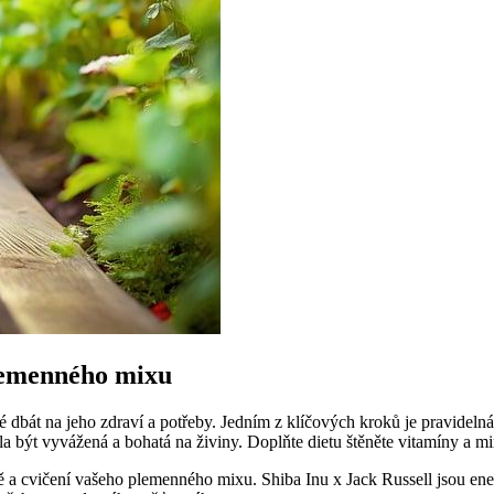
plemenného mixu
é dbát na jeho zdraví a potřeby. Jedním z klíčových kroků je pravideln
la být vyvážená a bohatá na živiny. Doplňte dietu štěněte vitamíny a mi
itě a cvičení vašeho plemenného mixu. Shiba Inu x Jack Russell jsou ene