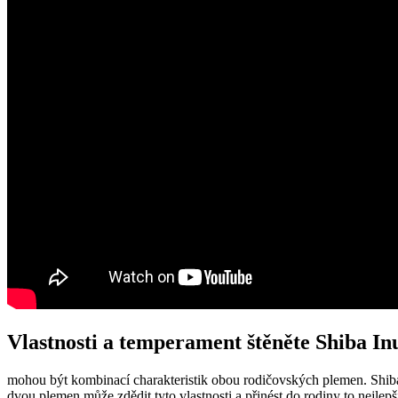
Vlastnosti a temperament štěněte Shiba Inu
mohou být kombinací charakteristik obou rodičovských plemen. Shiba I
dvou plemen může zdědit tyto vlastnosti a přinést do rodiny to nejlepš