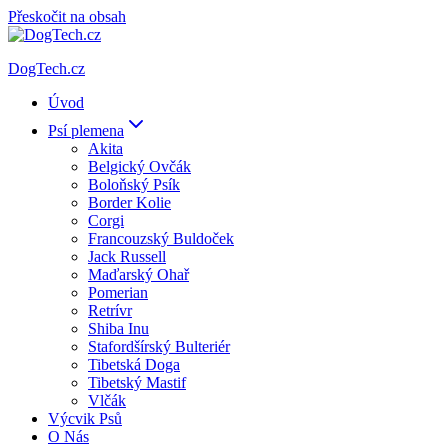
Přeskočit na obsah
DogTech.cz
Úvod
Psí plemena
Akita
Belgický Ovčák
Boloňský Psík
Border Kolie
Corgi
Francouzský Buldoček
Jack Russell
Maďarský Ohař
Pomerian
Retrívr
Shiba Inu
Stafordšírský Bulteriér
Tibetská Doga
Tibetský Mastif
Vlčák
Výcvik Psů
O Nás