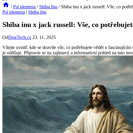
/
Psí plemena
/
Shiba Inu
/
Shiba inu x jack russell: Vše, co potře
Psí plemena
|
Shiba Inu
Shiba inu x jack russell: Vše, co potřebujet
Od
DogTech.cz
23. 11. 2025
Vítejte uvnitř, kde se dozvíte vše, co potřebujete vědět o fascinujíc
je odlišuje. Připravte se na zajímavý a informativní pohled na tuto 