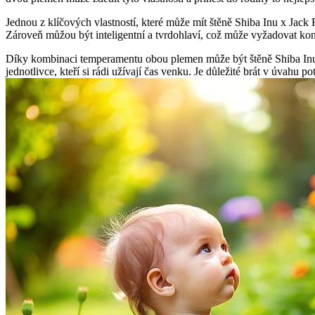
Jednou z klíčových vlastností, které může mít štěně Shiba Inu x Jack R
Zároveň můžou být inteligentní a tvrdohlaví, což může vyžadovat konzi
Díky kombinaci temperamentu obou plemen může být štěně Shiba Inu x
jednotlivce, kteří si rádi užívají čas venku. Je důležité brát v úvahu p