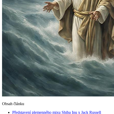
Obsah článku
Představení plemenného mixu Shiba Inu x Jack Russell