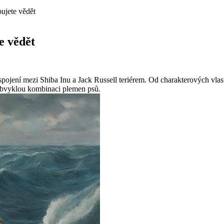
bujete vědět
e vědět
ím spojení mezi Shiba Inu a Jack Russell teriérem. Od charakterových vla
neobvyklou kombinaci plemen psů.