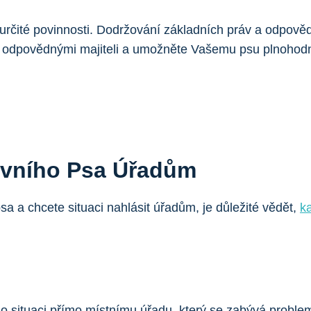
 určité povinnosti. Dodržování základních práv a odpověd
dy odpovědnými majiteli a umožněte Vašemu psu plnohodno
sivního Psa Úřadům
a a chcete situaci nahlásit úřadům, je důležité vědět,
k
 o situaci přímo místnímu úřadu, který se zabývá problem