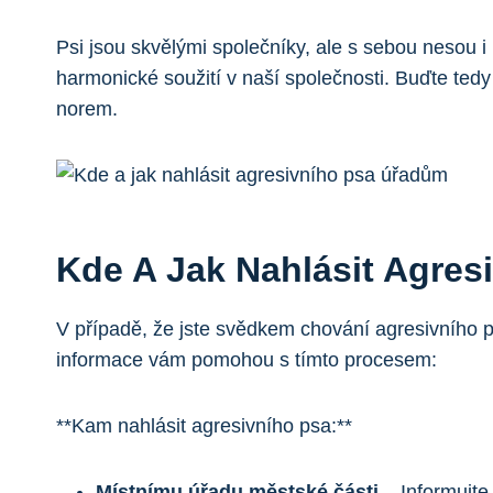
Psi jsou skvělými společníky, ale s sebou nesou i
harmonické soužití v naší společnosti. Buďte te
norem.
Kde A Jak Nahlásit Agre
V případě, že jste svědkem chování agresivního ps
informace vám pomohou s tímto procesem:
**Kam nahlásit agresivního psa:**
Místnímu úřadu městské části
– Informujte