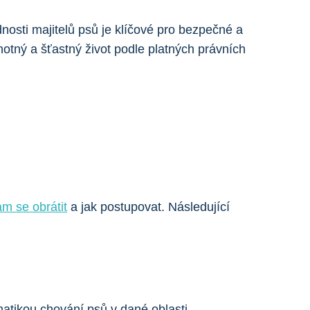
nosti majitelů psů je klíčové pro bezpečné a
tný a šťastný život podle platných právních
am se obrátit
a jak postupovat. Následující
atikou chování psů v dané oblasti.