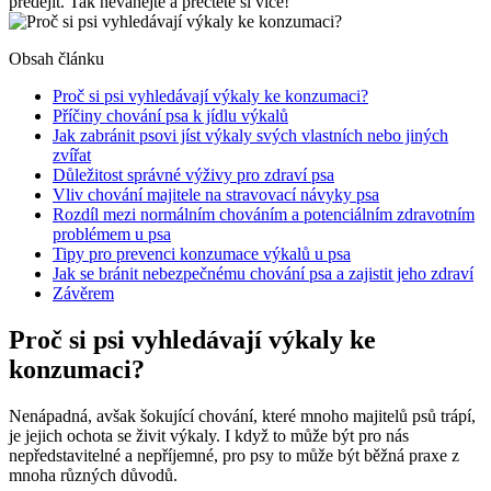
předejít. Tak neváhejte a přečtěte si více!
Obsah článku
Proč si psi vyhledávají výkaly ke konzumaci?
Příčiny chování psa k jídlu výkalů
Jak zabránit psovi jíst výkaly svých vlastních nebo jiných
zvířat
Důležitost správné výživy pro zdraví psa
Vliv chování majitele na stravovací návyky psa
Rozdíl mezi normálním chováním a potenciálním zdravotním
problémem u psa
Tipy pro prevenci konzumace výkalů u psa
Jak se bránit nebezpečnému chování psa a zajistit jeho zdraví
Závěrem
Proč si psi vyhledávají výkaly ke
konzumaci?
Nenápadná, avšak šokující chování, které mnoho majitelů psů trápí,
je jejich ochota se živit výkaly. I když to může být pro nás
nepředstavitelné a nepříjemné, pro psy to může být běžná praxe z
mnoha různých důvodů.