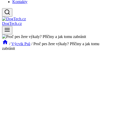
Kontakty
DogTech.cz
/
Výcvik Psů
/
Proč pes žere výkaly? Příčiny a jak tomu
zabránit