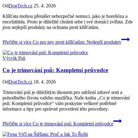
Od
DogTech.cz
25. 4. 2026
Klíšťata mohou přenášet nebezpečné nemoci, jako je borelióza a
encefalitida. Proto je důležité chránit sebe i své domácí zvířata. Zde
jsou nejlepší produkty na ochranu proti klíšťatům.
Přečtěte si více
Co pro psy proti klíšťatům: Nejlepší produkty
Výcvik Psů
Co je trimování psů: Kompletní průvodce
Od
DogTech.cz
18. 4. 2026
Trimování psů je důležitým úkonem pro udržení zdravé srsti a
pohodlného života vašeho mazlíčka. Naše kniha „Co je trimování
psů: Kompletní průvodce“ vám poskytne veškeré potřebné
informace a tipy pro správné provedení této procedury.
Přečtěte si více
Co je trimování psů: Kompletní průvodce