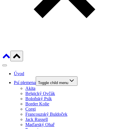
Úvod
Psí plemena
Toggle child menu
Akita
Belgický Ovčák
Boloňský Psík
Border Kolie
Corgi
Francouzský Buldoček
Jack Russell
Maďarský Ohař