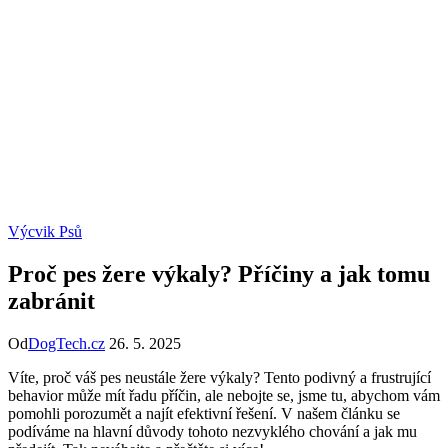
Výcvik Psů
Proč pes žere výkaly? Příčiny a jak tomu
zabránit
Od
DogTech.cz
26. 5. 2025
Víte, proč váš pes neustále žere výkaly? Tento podivný a frustrující
behavior může mít řadu příčin, ale nebojte se, jsme tu, abychom vám
pomohli porozumět a najít efektivní řešení. V našem článku se
podíváme na hlavní důvody tohoto nezvyklého chování a jak mu