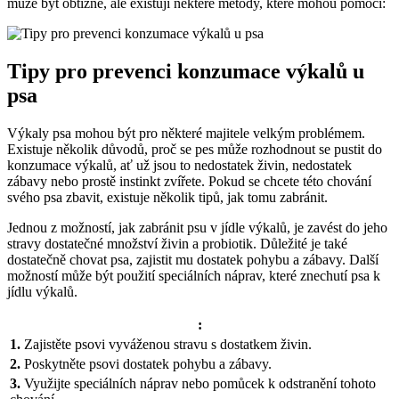
může být obtížné, ale existují některé metody, které mohou pomoci:
Tipy pro prevenci konzumace výkalů u
psa
Výkaly psa mohou být pro některé majitele velkým problémem.
Existuje několik důvodů, proč se pes může rozhodnout se pustit do
konzumace výkalů, ať už jsou to nedostatek živin, nedostatek
zábavy nebo prostě instinkt zvířete. Pokud se chcete této chování
svého psa zbavit, existuje několik tipů, jak tomu zabránit.
Jednou z možností, jak zabránit psu v jídle výkalů, je zavést do jeho
stravy dostatečné množství živin a probiotik. Důležité je také
dostatečně chovat psa, zajistit mu dostatek pohybu a zábavy. Další
možností může být použití speciálních náprav, které znechutí psa k
jídlu výkalů.
:
1.
Zajistěte psovi vyváženou stravu s dostatkem živin.
2.
Poskytněte psovi dostatek pohybu a zábavy.
3.
Využijte speciálních náprav nebo pomůcek k odstranění tohoto