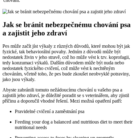
chování.
Jak se bránit nebezpečnému chování psa
a zajistit jeho zdraví
Pes může začít jíst výkaly z různých důvodů, které mohou být jak
fyzické, tak behaviorální povahy. Jedním z důvodů může být
nedostatek živin v jeho stravě, což ho může vést k tzv. koprofagii,
tedy konzumaci výkalů. Dalším důvodem může být nuda nebo
nedostatek fyzického cvičení, což může vést k nechtěným
chováním, včetně toho, že pes bude zkoušet neobvyklé potraviny,
jako jsou výkaly.
Abyste zabránili tomuto nežádoucímu chování u vašeho psa a
zajistili jeho zdraví, je důležité poradit se s veterinářem, aby zjistil
příčinu a doporučil vhodné řešení. Mezi možná opatření patří:
Pravidelné cvičení a zaměstnání psa
Feeding your dog a balanced and nutritious diet to meet their
nutritional needs
Preventing access to feces by cleaning up promptly