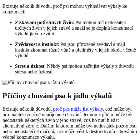
Existuje několik důvodů, proč psi mohou vyhledávat výkaly ke
konzumaci:
Získávání potřebných živin
: Psi mohou mít nedostatek
určitých živin v jejich stravě a snaží se je doplnit konzumací
výkalů jiných zvířat.
Zvědavost a instinkt
: Psi jsou přirozeně zvědaví a mají
instinkt zkoumat různé vůně a předměty v jejich okolí, včetně
výkalů.
Stres a úzkost
: Někdy psi mohou začít jíst výkaly z důvodu
stresu nebo úzkosti.
Příčiny chování psa k jídlu výkalů
Existuje několik důvodů,
proč pes může jíst výkaly
, což může být
pro majitele značně nepříjemné chování. Jednou z příčin může být
nedostatek některých živin v jeho stravě, což ho nutí hledat
alternativní zdroje. Dalším faktorem může být nedostatek pozornosti
nebo nedostatečné cvičení, což může vést k destruktivním chováním
včetně konzumace výkalů.