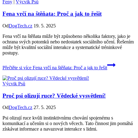
Feny
|
Výcvik Psů
Fena vrčí na štěňata: Proč a jak to řešit
Od
DogTech.cz
19. 5. 2025
Fena vrčí na štěňata může být způsobeno několika faktory, jako je
ochrana svých potomků nebo nedostatek sociálního učení. Řešením
může být kvalitní sociální interakce a systematické tréninkové
postupy.
Přečtěte si více
Fena vrčí na štěňata: Proč a jak to řešit
Výcvik Psů
Proč psi olizují ruce? Vědecké vysvětlení!
Od
DogTech.cz
27. 5. 2025
Psi olizují ruce kvůli instinktivnímu chování spojenému s
komunikací a učením si o nových věcech. Tato činnost jim pomáhá
získávat informace a navazovat interakce s lidmi.