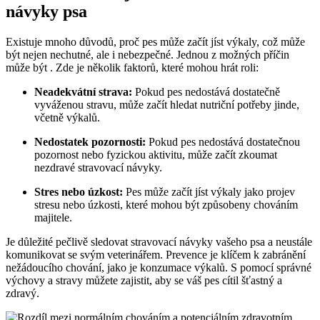
návyky psa
Existuje mnoho důvodů, proč pes může začít jíst výkaly, což může
být nejen nechutné, ale i nebezpečné. Jednou z možných příčin
může být . Zde je několik faktorů, které mohou hrát roli:
Neadekvátní strava:
Pokud pes nedostává dostatečně
vyváženou stravu, může začít hledat nutriční potřeby jinde,
včetně výkalů.
Nedostatek pozornosti:
Pokud pes nedostává dostatečnou
pozornost nebo fyzickou aktivitu, může začít zkoumat
nezdravé stravovací návyky.
Stres nebo úzkost:
Pes může začít jíst výkaly jako projev
stresu nebo úzkosti, které mohou být způsobeny chováním
majitele.
Je důležité pečlivě sledovat stravovací návyky vašeho psa a neustále
komunikovat se svým veterinářem. Prevence je klíčem k zabránění
nežádoucího chování, jako je konzumace výkalů. S pomocí správné
výchovy a stravy můžete zajistit, aby se váš pes cítil šťastný a
zdravý.