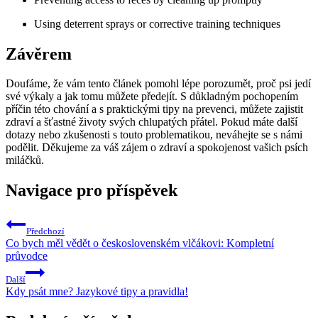
Using deterrent sprays or corrective training techniques
Závěrem
Doufáme, že vám tento článek pomohl lépe porozumět, proč psi jedí
své výkaly a jak tomu můžete předejít. S důkladným pochopením
příčin této chování a s praktickými tipy na prevenci, můžete zajistit
zdraví a šťastné životy svých chlupatých přátel. Pokud máte další
dotazy nebo zkušenosti s touto problematikou, neváhejte se s námi
podělit. Děkujeme za váš zájem o zdraví a spokojenost vašich psích
miláčků.
Navigace pro příspěvek
Předchozí
Co bych měl vědět o československém vlčákovi: Kompletní
průvodce
Další
Kdy psát mne? Jazykové tipy a pravidla!