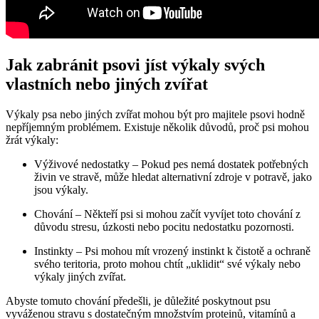
Jak zabránit psovi jíst výkaly svých
vlastních nebo jiných zvířat
Výkaly psa nebo jiných zvířat mohou být pro majitele psovi hodně
nepříjemným problémem. Existuje několik důvodů, proč psi mohou
žrát výkaly:
Výživové nedostatky – Pokud pes nemá dostatek potřebných
živin ve stravě, může hledat alternativní zdroje v potravě, jako
jsou výkaly.
Chování – Někteří psi si mohou začít vyvíjet toto chování z
důvodu stresu, úzkosti nebo pocitu nedostatku pozornosti.
Instinkty – Psi mohou mít vrozený instinkt k čistotě a ochraně
svého teritoria, proto mohou chtít „uklidit“ své výkaly nebo
výkaly jiných zvířat.
Abyste tomuto chování předešli, je důležité poskytnout psu
vyváženou stravu s dostatečným množstvím proteinů, vitamínů a