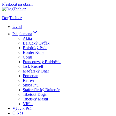
Přeskočit na obsah
DogTech.cz
Úvod
Psí plemena
Akita
Belgický Ovčák
Boloňský Psík
Border Kolie
Corgi
Francouzský Buldoček
Jack Russell
Maďarský Ohař
Pomerian
Retrívr
Shiba Inu
Stafordšírský Bulteriér
Tibetská Doga
Tibetský Mastif
Vlčák
Výcvik Psů
O Nás