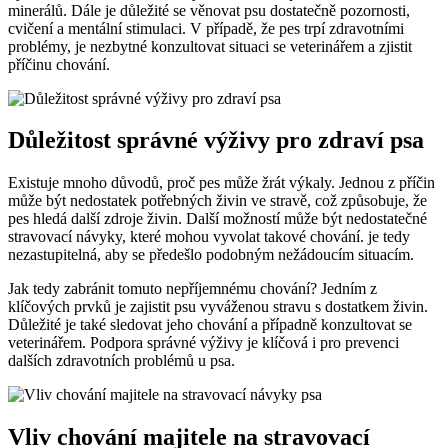
minerálů. Dále je důležité se věnovat psu dostatečně pozornosti,
cvičení a mentální stimulaci. V případě, že pes trpí zdravotními
problémy, je nezbytné konzultovat situaci se veterinářem a zjistit
příčinu chování.
Důležitost správné výživy pro zdraví psa
Existuje mnoho důvodů, proč pes může žrát výkaly. Jednou z příčin
může být nedostatek potřebných živin ve stravě, což způsobuje, že
pes hledá další zdroje živin. Další možností může být nedostatečné
stravovací návyky, které mohou vyvolat takové chování. je tedy
nezastupitelná, aby se předešlo podobným nežádoucím situacím.
Jak tedy zabránit tomuto nepříjemnému chování? Jedním z
klíčových prvků je zajistit psu vyváženou stravu s dostatkem živin.
Důležité je také sledovat jeho chování a případně konzultovat se
veterinářem. Podpora správné výživy je klíčová i pro prevenci
dalších zdravotních problémů u psa.
Vliv chování majitele na stravovací