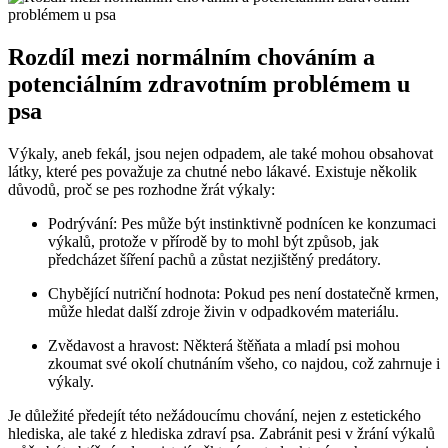
Rozdíl mezi normálním chováním a
potenciálním zdravotním problémem u
psa
Výkaly, aneb fekál, jsou nejen odpadem, ale také mohou obsahovat
látky, které pes považuje za chutné nebo lákavé. Existuje několik
důvodů, proč se pes rozhodne žrát výkaly:
Podrývání: Pes může být instinktivně podnícen ke konzumaci
výkalů, protože v přírodě by to mohl být způsob, jak
předcházet šíření pachů a zůstat nezjištěný predátory.
Chybějící nutriční hodnota: Pokud pes není dostatečně krmen,
může hledat další zdroje živin v odpadkovém materiálu.
Zvědavost a hravost: Některá štěňata a mladí psi mohou
zkoumat své okolí chutnáním všeho, co najdou, což zahrnuje i
výkaly.
Je důležité předejít této nežádoucímu chování, nejen z estetického
hlediska, ale také z hlediska zdraví psa. Zabránit pesi v žrání výkalů