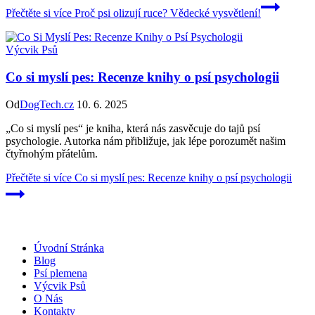
Přečtěte si více
Proč psi olizují ruce? Vědecké vysvětlení!
Výcvik Psů
Co si myslí pes: Recenze knihy o psí psychologii
Od
DogTech.cz
10. 6. 2025
„Co si myslí pes“ je kniha, která nás zasvěcuje do tajů psí
psychologie. Autorka nám přibližuje, jak lépe porozumět našim
čtyřnohým přátelům.
Přečtěte si více
Co si myslí pes: Recenze knihy o psí psychologii
Úvodní Stránka
Blog
Psí plemena
Výcvik Psů
O Nás
Kontakty