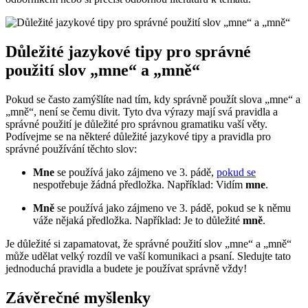
Důležité jazykové tipy pro​ správné‍
použití slov „mne“ a „mně“
Pokud se často ​zamýšlíte nad tím, kdy správně ‍použít slova ​„mne“ a
„mně“, není se⁤ čemu divit. Tyto dva výrazy mají svá pravidla a
správné použití je důležité⁢ pro správnou gramatiku vaší ⁤věty.
Podívejme se na některé důležité jazykové tipy⁣ a pravidla pro
správné⁢ používání těchto slov:
Mne
se⁢ používá jako‌ zájmeno ve 3. pádě, ‌
pokud se
nespotřebuje žádná předložka. Například: Vidím
mne
.
Mně
se používá ‍jako zájmeno ve 3. pádě, pokud se⁤ k⁢ němu
váže nějaká předložka. Například: Je to důležité
mně
.
Je důležité⁢ si zapamatovat, že správné použití slov „mne“ a „mně“
může ⁣udělat velký⁣ rozdíl ve vaší komunikaci a psaní. Sledujte tato
jednoduchá pravidla a budete je používat správně vždy!
Závěrečné myšlenky