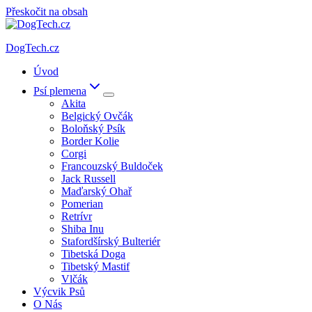
Přeskočit na obsah
DogTech.cz
Úvod
Psí plemena
Akita
Belgický Ovčák
Boloňský Psík
Border Kolie
Corgi
Francouzský Buldoček
Jack Russell
Maďarský Ohař
Pomerian
Retrívr
Shiba Inu
Stafordšírský Bulteriér
Tibetská Doga
Tibetský Mastif
Vlčák
Výcvik Psů
O Nás