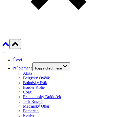
Úvod
Psí plemena
Toggle child menu
Akita
Belgický Ovčák
Boloňský Psík
Border Kolie
Corgi
Francouzský Buldoček
Jack Russell
Maďarský Ohař
Pomerian
Retrívr