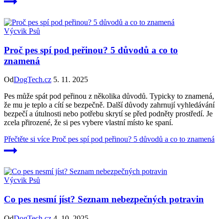
Výcvik Psů
Proč pes spí pod peřinou? 5 důvodů a co to
znamená
Od
DogTech.cz
5. 11. 2025
Pes může spát pod peřinou z několika důvodů. Typicky to znamená,
že mu je teplo a cítí se bezpečně. Další důvody zahrnují vyhledávání
bezpečí a útulnosti nebo potřebu skrytí se před podněty prostředí. Je
zcela přirozené, že si pes vybere vlastní místo ke spaní.
Přečtěte si více
Proč pes spí pod peřinou? 5 důvodů a co to znamená
Výcvik Psů
Co pes nesmí jíst? Seznam nebezpečných potravin
Od
DogTech.cz
4. 10. 2025