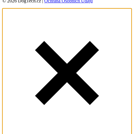
© 2026 DogTech.cz |
Ochrana Osobních Údajů