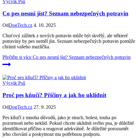
Výcvik Psů
Co pes nesmí jíst? Seznam nebezpečných potravin
Od
DogTech.cz
4. 10. 2025
Chuťový zážitek z nových potravin může být skvělý, ale některé
potraviny by pes neměl jíst. Seznam nebezpečných potravin pomůže
chránit vašeho mazlíčka.
Přečtěte si více
Co pes nesmí jíst? Seznam nebezpečných potravin
Výcvik Psů
Proč pes kňučí? Příčiny a jak ho uklidnit
Od
DogTech.cz
27. 9. 2025
Pes kňučí z mnoha důvodů, jako je strach, bolest, touha po
pozornosti nebo neklid. Pokud chcete uklidnit svého psa, je důležité
identifikovat příčinu a reagovat adekvátně. Je důležité porozumět
jeho chování a poskytnout mu potřebnou podporu.