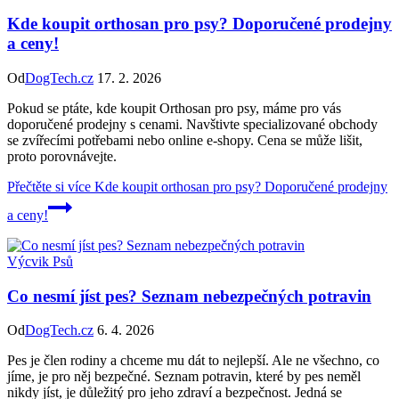
Kde koupit orthosan pro psy? Doporučené prodejny
a ceny!
Od
DogTech.cz
17. 2. 2026
Pokud se ptáte, kde koupit Orthosan pro psy, máme pro vás
doporučené prodejny s cenami. Navštivte specializované obchody
se zvířecími potřebami nebo online e-shopy. Cena se může lišit,
proto porovnávejte.
Přečtěte si více
Kde koupit orthosan pro psy? Doporučené prodejny
a ceny!
Výcvik Psů
Co nesmí jíst pes? Seznam nebezpečných potravin
Od
DogTech.cz
6. 4. 2026
Pes je člen rodiny a chceme mu dát to nejlepší. Ale ne všechno, co
jíme, je pro něj bezpečné. Seznam potravin, které by pes neměl
nikdy jíst, je důležitý pro jeho zdraví a bezpečnost. Jedná se