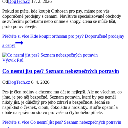
Od
DogTech.cz
17. 2. 2026
Pokud se ptáte, kde koupit Orthosan pro psy, máme pro vás
doporučené prodejny s cenami. Navštivte specializované obchody
se zvířecími potřebami nebo online e-shopy. Cena se může lišit,
proto porovnávejte.
Přečtěte si více
Kde koupit orthosan pro psy? Doporučené prodejny
a ceny!
Výcvik Psů
Co nesmí jíst pes? Seznam nebezpečných potravin
Od
DogTech.cz
6. 4. 2026
Pes je člen rodiny a chceme mu dát to nejlepší. Ale ne všechno, co
jíme, je pro něj bezpečné. Seznam potravin, které by pes neměl
nikdy jíst, je důležitý pro jeho zdraví a bezpečnost. Jedná se
například o česnek, cibuli, čokoládu a hrozinky. Buďte opatrní a
dbáte na správnou stravu pro vašeho čtyřnohého přítele.
Přečtěte si více
Co nesmí jíst pes? Seznam nebezpečných potravin