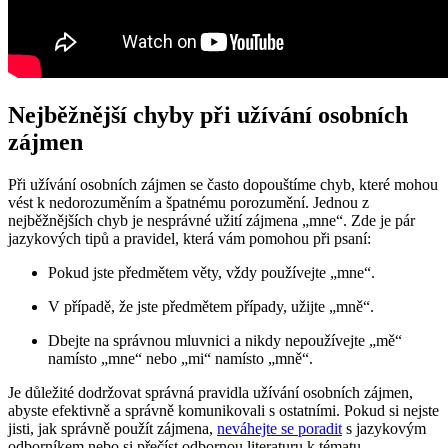
Nejběžnější chyby při užívání osobních
zájmen
Při užívání⁣ osobních zájmen se často dopouštíme chyb, které mohou
vést k nedorozuměním a špatnému ‌porozumění. ‍Jednou z
nejběžnějších chyb je nesprávné ⁢užití zájmena „mne“. Zde je‍ pár
jazykových tipů a pravidel, která vám pomohou při psaní:
Pokud jste předmětem věty, vždy⁤ používejte „mne“.
V případě, že jste předmětem případy, užijte „mně“.
Dbejte na ‍správnou ​mluvnici ‌a nikdy nepoužívejte „mě“⁣
namísto „mne“ nebo „mi“ namísto „mně“.
Je důležité dodržovat správná pravidla užívání osobních zájmen,
abyste efektivně⁣ a správně komunikovali s ostatními. Pokud si nejste
jisti, jak ​správně použít ⁢zájmena,
neváhejte se poradit
s​ jazykovým
odborníkem⁤ nebo ‌si přečíst odbornou literaturu k tématu.