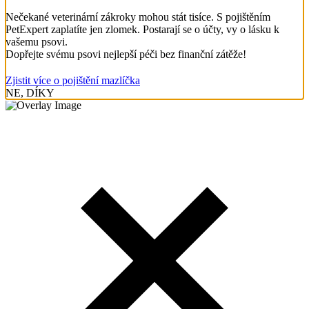
Nečekané veterinární zákroky mohou stát tisíce. S pojištěním
PetExpert zaplatíte jen zlomek. Postarají se o účty, vy o lásku k
vašemu psovi.
Dopřejte svému psovi nejlepší péči bez finanční zátěže!
Zjistit více o pojištění mazlíčka
NE, DÍKY