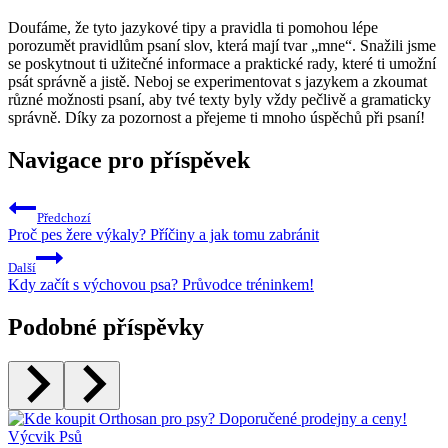
Doufáme,​ že tyto jazykové tipy a pravidla ti pomohou lépe
porozumět pravidlům⁤ psaní slov, která mají tvar „mne“. Snažili ⁢jsme
se poskytnout ti užitečné informace a praktické rady, které ti umožní
psát správně a jistě. Neboj se ​experimentovat s jazykem a zkoumat
různé možnosti psaní, aby tvé texty⁢ byly vždy pečlivě a gramaticky
správně. Díky za pozornost a ⁣přejeme ti mnoho úspěchů při psaní!
Navigace pro příspěvek
Předchozí
Proč pes žere výkaly? Příčiny a jak tomu zabránit
Další
Kdy začít s výchovou psa? Průvodce tréninkem!
Podobné příspěvky
Výcvik Psů