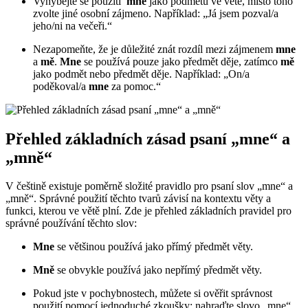
Vyhýbejte se⁤ použití ⁢
mne
jako podmětu ve větě, místo toho
zvolte jiné ‍osobní zájmeno. Například: „Já jsem pozval/a
jeho/ni na večeři.“
Nezapomeňte,‌ že je důležité​ znát rozdíl mezi zájmenem
mne
a
mě
.
Mne
se používá pouze jako předmět děje, zatímco⁤
mě
jako podmět nebo předmět děje. Například: „On/a
poděkoval/a
mne
za pomoc.“
Přehled základních ‌zásad psaní „mne“ a
„mně“
V češtině‍ existuje poměrně složité pravidlo pro psaní slov ⁤„mne“ a
„mně“. Správné použití těchto ⁤tvarů závisí na kontextu věty‍ a
⁤funkci, kterou ve větě plní. Zde je přehled základních pravidel pro
správné používání těchto slov:
Mne
se většinou používá jako přímý‌ předmět věty.
Mně
se ⁤obvykle používá jako nepřímý předmět věty.
Pokud jste v pochybnostech, můžete si ověřit správnost
použití pomocí jednoduché zkoušky: nahraďte slovo‍ „mne“