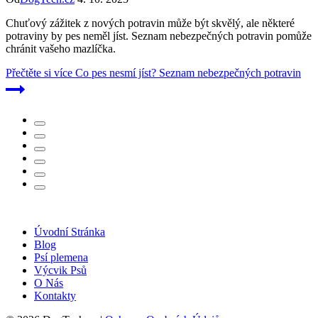
Chuťový zážitek z nových potravin může být skvělý, ale některé
potraviny by pes neměl jíst. Seznam nebezpečných potravin pomůže
chránit vašeho mazlíčka.
Přečtěte si více
Co pes nesmí jíst? Seznam nebezpečných potravin
Úvodní Stránka
Blog
Psí plemena
Výcvik Psů
O Nás
Kontakty