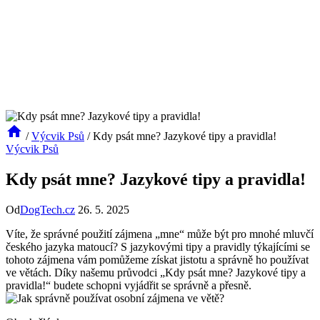
/
Výcvik Psů
/
Kdy psát mne? Jazykové tipy a pravidla!
Výcvik Psů
Kdy psát mne? Jazykové tipy a pravidla!
Od
DogTech.cz
26. 5. 2025
Víte, že správné použití zájmena⁢ „mne“ může být pro mnohé mluvčí
českého jazyka matoucí? S jazykovými ⁣tipy a pravidly ⁣týkajícími se
tohoto zájmena vám pomůžeme získat jistotu a ‍správně ho ⁣používat
⁤ve ⁣větách. Díky našemu průvodci „Kdy ​psát mne? Jazykové⁣ tipy a​
pravidla!“ budete schopni vyjádřit se‍ správně⁣ a přesně.