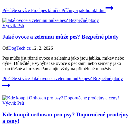
Přečtěte si více
Proč pes kňučí? Příčiny a jak ho uklidnit
Výcvik Psů
Jaké ovoce a zeleninu může pes? Bezpečné plody
Od
DogTech.cz
12. 2. 2026
Pes může jíst různé ovoce a zeleninu jako jsou jablka, mrkev nebo
dýně. Důležité je vyhýbat se ovoce s peckami nebo semeny jako
jsou třešně a hrozny. Pamatujte vždy na přiměřené množství.
Přečtěte si více
Jaké ovoce a zeleninu může pes? Bezpečné plody
Výcvik Psů
Kde koupit orthosan pro psy? Doporučené prodejny
a ceny!