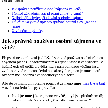
Obsah článku
Jak správně používat osobní zájmena ve větě?
Přehled základních ‌zásad psaní „mne“ a „mně“
Nejběžnější chyby při užívání osobních zájmen
Důležité jazykové tipy pro​ správné‍ použití slov „mne“ a
„mně“
Závěrečné myšlenky
Jak správně používat osobní zájmena ve
větě?
Při psaní ​nebo mluvení ‌je důležité správně používat osobní zájmena,‌
abychom předešli nedorozuměním a zajistili jasnost ve výrocích. V
češtině existují určitá pravidla, která nám pomohou většinu času
zvolit správné zájmeno. Jedním ⁢z takových zájmen je⁢
mne
, které‌
bychom měli používat ve specifických⁤ situacích.
Abyste byli schopni správně používat ‍zájmeno
mne
,
měli byste brát
v úvahu následující tipy a‌ pravidla:
Použijte
mne
jako zájmeno ve větě, když jste předmětem ⁤děje
nebo‍ činnosti. Například: „Pozval/a
mne
na večeři.“