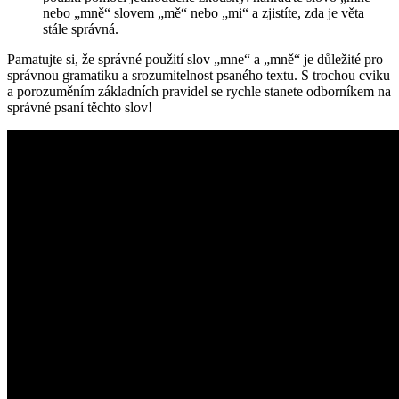
nebo „mně“ slovem „mě“​ nebo „mi“ a zjistíte, zda je⁤ věta
stále správná.
Pamatujte‍ si, ‌že správné použití slov ‍„mne“ a „mně“ je‍ důležité​ pro
správnou gramatiku⁢ a srozumitelnost psaného textu.⁢ S‍ trochou cviku
a porozuměním​ základních ⁣pravidel se rychle stanete odborníkem na⁤
správné psaní těchto slov!