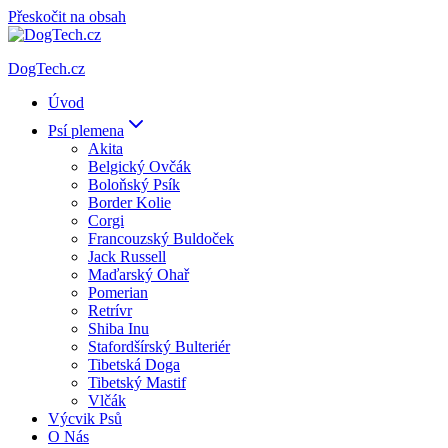
Přeskočit na obsah
DogTech.cz
Úvod
Psí plemena
Akita
Belgický Ovčák
Boloňský Psík
Border Kolie
Corgi
Francouzský Buldoček
Jack Russell
Maďarský Ohař
Pomerian
Retrívr
Shiba Inu
Stafordšírský Bulteriér
Tibetská Doga
Tibetský Mastif
Vlčák
Výcvik Psů
O Nás