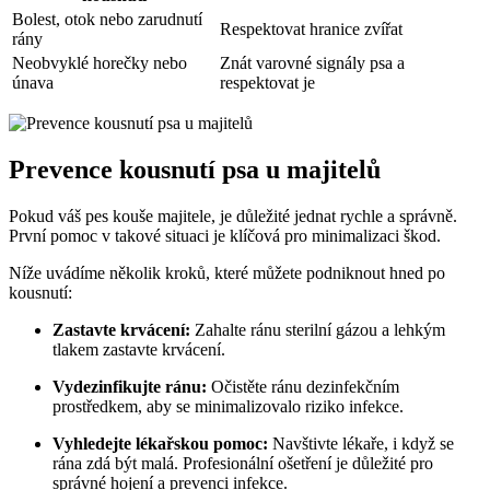
Bolest,⁤ otok nebo zarudnutí
Respektovat hranice zvířat
rány
Neobvyklé horečky nebo
Znát varovné signály‍ psa a
⁤únava
respektovat je
Prevence kousnutí ​psa u majitelů
Pokud‍ váš pes kouše majitele,‍ je ⁣důležité⁢ jednat⁤ rychle a⁤ správně.
První pomoc ⁤v ​takové situaci je ‍klíčová ⁢pro minimalizaci škod.
Níže ​uvádíme​ několik ​kroků, které⁣ můžete podniknout hned po
kousnutí:
Zastavte krvácení:
Zahalte ránu sterilní ‌gázou ‍a lehkým
tlakem zastavte krvácení.
Vydezinfikujte‍ ránu:
⁤Očistěte ránu dezinfekčním
prostředkem, aby ‌se minimalizovalo ​riziko infekce.
Vyhledejte⁣ lékařskou pomoc:
Navštivte​ lékaře, ‌i ⁢když se
⁢rána zdá být malá. Profesionální ošetření⁣ je ⁢důležité ​pro
‌správné⁤ hojení‌ a prevenci infekce.