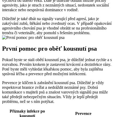
výchova od ‌útlého věku. Dále je⁢ důležité odhalit možné příčiny
agresivity, jako je⁢ strach z neznámých⁢ situací, nedostatek sociální
interakce nebo nesprávná dominance v​ rodině.
Důležité je také dbát na signály varující před agresí, jako je
zakrývání zubů,⁣ štěkání nebo zvednutý⁤ ocas. V případě opakování
agresivního chování psa je vhodné obrátit se na profesionálního
trenéra či veterináře, aby pomohl s řešením problému.
První ⁢pomoc pro oběť ⁢kousnutí psa
Pokud byste⁤ se stali‌ obětí kousnutí ⁢psa, je důležité jednat rychle​ a s⁤
rozvahou. Prvním krokem je zastavení ‌krvácení a​ dezinfekce rány.
Poté ⁣byste měli vyhledat lékařskou pomoc, aby byla⁤ zajištěna⁢
správná léčba a prevence​ před možnými infekcemi.
Prevence je klíčem k zabránění kousnutí psa. ⁤Důležité ⁤je vždy
respektovat hranice‍ zvířat ​a nedráždit neznámé psy. Dobrá
komunikace s majiteli psů ‍a znalost varovných signálů psa může⁤
také předejít nebezpečným situacím. Vždy je lepší předejít⁣
problému, než se s‍ ním potýkat.
Příznaky ⁤infekce po⁣
Prevence
kousnutí