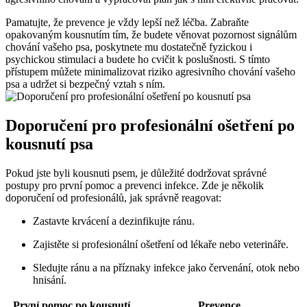
Pamatujte, že prevence je vždy lepší než léčba. Zabraňte
opakovaným kousnutím tím, že budete věnovat ‍pozornost signálům⁣
chování⁤ vašeho⁣ psa, poskytnete⁢ mu‌ dostatečně fyzickou ⁤i⁣
psychickou stimulaci ​a budete ⁤ho⁢ cvičit k poslušnosti. S ‌tímto ​
přístupem ‍můžete minimalizovat riziko‍ agresivního chování vašeho
psa a udržet si bezpečný vztah s ním.
Doporučení pro⁢ profesionální ošetření⁣ po
kousnutí psa
Pokud jste byli kousnuti psem, je‍ důležité dodržovat správné
postupy pro první ‌pomoc a prevenci infekce. Zde je ⁤několik
doporučení ‌od⁣ profesionálů, jak správně‌ reagovat:
Zastavte ​krvácení a dezinfikujte ránu.
Zajistěte si profesionální⁤ ošetření‍ od lékaře nebo‍ veterináře.
Sledujte‌ ránu‍ a ‌na příznaky infekce jako‍ červenání, otok nebo
hnisání.
První pomoc​ po kousnutí
Prevence