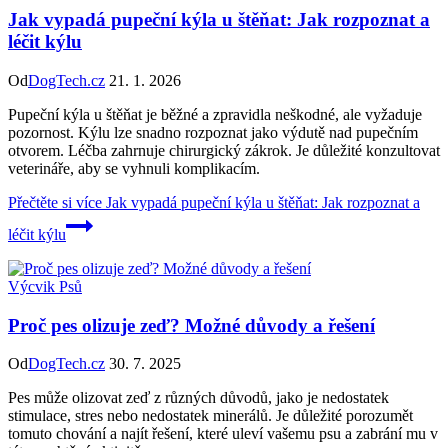
Jak vypadá pupeční kýla u štěňat: Jak rozpoznat a
léčit kýlu
Od
DogTech.cz
21. 1. 2026
Pupeční kýla u štěňat je běžné a zpravidla neškodné, ale vyžaduje
pozornost. Kýlu lze snadno rozpoznat jako výdutě nad pupečním
otvorem. Léčba zahrnuje chirurgický zákrok. Je důležité konzultovat
veterináře, aby se vyhnuli komplikacím.
Přečtěte si více
Jak vypadá pupeční kýla u štěňat: Jak rozpoznat a
léčit kýlu
Výcvik Psů
Proč pes olizuje zeď? Možné důvody a řešení
Od
DogTech.cz
30. 7. 2025
Pes může olizovat zeď z různých důvodů, jako je nedostatek
stimulace, stres nebo nedostatek minerálů. Je důležité porozumět
tomuto chování a najít řešení, které uleví vašemu psu a zabrání mu v