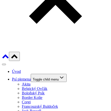
Úvod
Psí plemena
Toggle child menu
Akita
Belgický Ovčák
Boloňský Psík
Border Kolie
Corgi
Francouzský Buldoček
Jack Russell