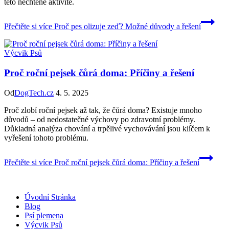
této nechtěné aktivitě.
Přečtěte si více
Proč pes olizuje zeď? Možné důvody a řešení
Výcvik Psů
Proč roční pejsek čůrá doma: Příčiny a řešení
Od
DogTech.cz
4. 5. 2025
Proč zlobí roční pejsek až tak, že čůrá doma? Existuje mnoho
důvodů – od nedostatečné výchovy po zdravotní problémy.
Důkladná analýza chování a trpělivé vychovávání jsou klíčem k
vyřešení tohoto problému.
Přečtěte si více
Proč roční pejsek čůrá doma: Příčiny a řešení
Úvodní Stránka
Blog
Psí plemena
Výcvik Psů