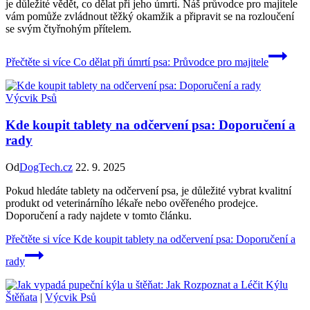
je důležité vědět, co dělat při jeho úmrtí. Náš průvodce pro majitele
vám pomůže zvládnout těžký okamžik a připravit se na rozloučení
se svým čtyřnohým přítelem.
Přečtěte si více
Co dělat při úmrtí psa: Průvodce pro majitele
Výcvik Psů
Kde koupit tablety na odčervení psa: Doporučení a
rady
Od
DogTech.cz
22. 9. 2025
Pokud hledáte tablety na odčervení psa, je důležité vybrat kvalitní
produkt od veterinárního lékaře nebo ověřeného prodejce.
Doporučení a rady najdete v tomto článku.
Přečtěte si více
Kde koupit tablety na odčervení psa: Doporučení a
rady
Štěňata
|
Výcvik Psů