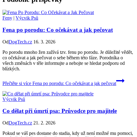
Feny
|
Výcvik Psů
Fena po porodu: Co očekávat a jak pečovat
Od
DogTech.cz
16. 3. 2026
Po porodu mnoho žen zažívá tzv. fenu po porodu. Je důležité vědět,
co očekávat a jak pečovat o sebe během této fáze. Porodníka o
všech změnách v těle informujte a nebojte se hledat podporu od
blízkých.
Přečtěte si více
Fena po porodu: Co očekávat a jak pečovat
Výcvik Psů
Co dělat při úmrtí psa: Průvodce pro majitele
Od
DogTech.cz
21. 2. 2026
Pokud se váš pes dostane do stadia, kdy už není možné mu pomoci,