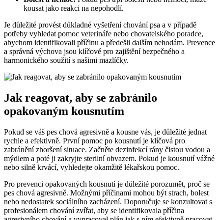
kousat​ jako reakci ‌na nepohodlí.
Je⁣ důležité provést důkladné vyšetření chování psa a​ v případě
‌potřeby vyhledat pomoc veterináře nebo chovatelského poradce,
abychom identifikovali příčinu a předešli​ dalším nehodám. Prevence
a ⁣správná výchova jsou klíčové ​pro‌ zajištění bezpečného a
harmonického ⁣soužití s‍ našimi mazlíčky.
Jak reagovat, aby se​ zabránilo
opakovaným kousnutím
Pokud se váš pes chová agresivně a ​kousne ‌vás, ⁣je důležité⁤ jednat
rychle a efektivně. První pomoc po kousnutí je klíčová pro​
zabránění zhoršení situace. Začněte ​dezinfekcí​ rány čistou ​vodou a⁢
mýdlem a poté⁢ ji zakryjte sterilní⁤ obvazem. Pokud je​ kousnutí ⁤vážné
nebo silně krvácí, vyhledejte okamžitě ‌lékařskou pomoc.
Pro prevenci opakovaných kousnutí je důležité porozumět, proč se
‍pes chová agresivně. Možnými příčinami mohou být strach, bolest
nebo nedostatek ‌sociálního⁣ zacházení. ‍Doporučuje se‌ konzultovat s
profesionálem ‍chování zvířat, aby ⁢se identifikovala příčina
agresivního ‍chování a⁤ vypracoval ‍plán ​jak s ním efektivně ⁢pracovat.