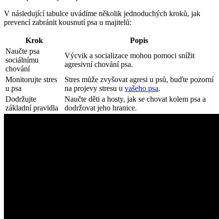
V následující ‍tabulce⁢ uvádíme několik ​jednoduchých kroků, jak
prevencí ‍zabránit kousnutí psa u ⁢majitelů:
Krok
Popis
Naučte psa
Výcvik a socializace mohou pomoci snížit
sociálnímu
agresivní chování psa.
⁣chování
Monitorujte stres‍
Stres může ​zvyšovat ⁣agresi ‍u ⁣psů, buďte⁤ pozorní
u psa
na ‍projevy ⁢stresu u
vašeho psa
.
Dodržujte‍
Naučte děti a hosty, jak se chovat kolem⁤ psa a
základní‌ pravidla
dodržovat jeho hranice.