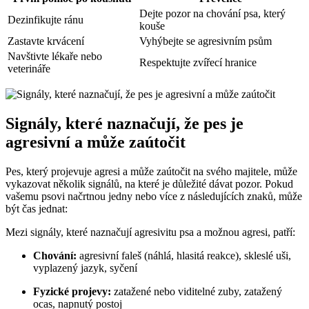
Dejte pozor na‌ chování⁢ psa, ⁣který
Dezinfikujte ránu
kouše
Zastavte krvácení
Vyhýbejte se agresivním ‌psům
Navštivte ⁤lékaře nebo
Respektujte zvířecí hranice
veterináře
Signály, které naznačují, že pes ‍je‌
agresivní a může⁢ zaútočit
Pes, ​který projevuje ⁢agresi ⁤a může zaútočit na⁤ svého⁣ majitele, může⁢
vykazovat několik signálů, na které⁣ je důležité dávat pozor.‍ Pokud
vašemu psovi načrtnou jedny ⁢nebo více ⁢z následujících znaků, může
být čas ‌jednat:
Mezi signály, které naznačují agresivitu psa a⁤ možnou agresi, patří:
Chování:
agresivní faleš (náhlá, ⁣hlasitá reakce), skleslé uši,
vyplazený jazyk,‍ syčení
Fyzické projevy:
zatažené nebo viditelné zuby, zatažený
ocas, ⁢napnutý postoj