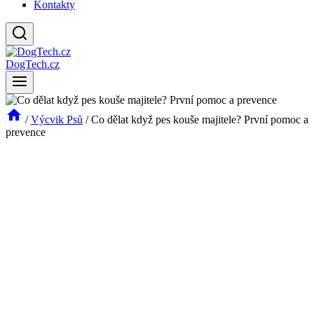
Kontakty
DogTech.cz
/
Výcvik Psů
/
Co dělat když pes kouše majitele? První pomoc a
prevence