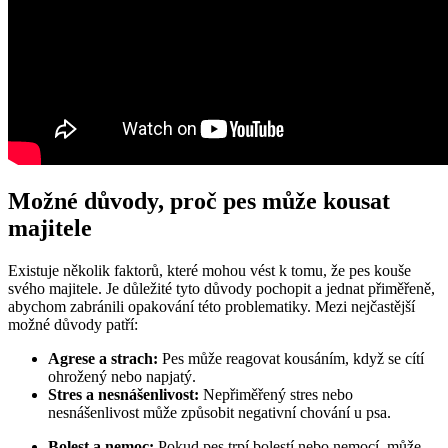
Možné důvody, proč pes může⁤ kousat
majitele
Existuje několik faktorů, které mohou vést k ‍tomu, že pes kouše
svého majitele. Je důležité tyto důvody ​pochopit a jednat ⁣přiměřeně,
abychom zabránili ⁤opakování této ⁢problematiky. Mezi nejčastější
možné důvody​ patří:
Agrese ⁣a strach:
Pes ‍může reagovat kousáním, když ⁤se cítí‌
ohrožený nebo⁣ napjatý.
Stres‌ a ⁤nesnášenlivost:
Nepřiměřený stres nebo
⁣nesnášenlivost‌ může způsobit ⁢negativní chování u psa.
Bolest a‌ nemoc:
Pokud pes⁣ trpí bolestí nebo ‍nemocí, může‌