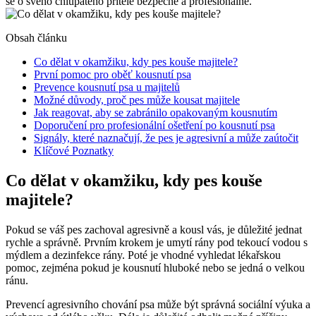
se o svého chlupatého přítele‌ bezpečně ‌a profesionálně.
Obsah článku
Co dělat ‍v okamžiku, kdy pes kouše majitele?
První ⁢pomoc pro oběť ⁢kousnutí psa
Prevence kousnutí ​psa u majitelů
Možné důvody, proč pes může⁤ kousat majitele
Jak reagovat, aby se​ zabránilo opakovaným kousnutím
Doporučení pro⁢ profesionální ošetření⁣ po kousnutí psa
Signály, které naznačují, že pes ‍je‌ agresivní a může⁢ zaútočit
Klíčové Poznatky
Co dělat ‍v okamžiku, kdy pes kouše
majitele?
Pokud se váš pes zachoval agresivně a kousl vás, ‍je důležité‍ jednat
rychle a správně. Prvním krokem je umytí rány pod tekoucí vodou s
‌mýdlem ⁢a dezinfekce ⁤rány. Poté je ‌vhodné vyhledat lékařskou
pomoc, zejména ⁤pokud je kousnutí hluboké ⁢nebo ​se jedná o velkou
ránu.
Prevencí agresivního chování psa​ může ⁣být ​správná ⁢sociální výuka a