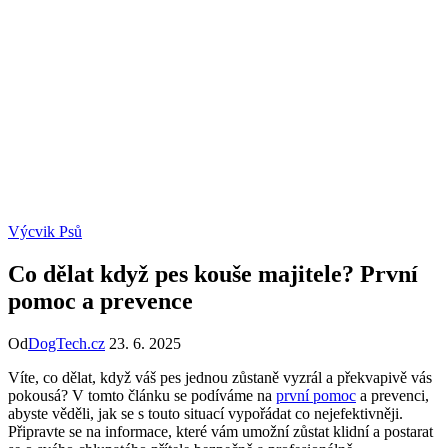
Výcvik Psů
Co dělat když pes kouše majitele? První
pomoc a prevence
Od
DogTech.cz
23. 6. 2025
Víte, co dělat, když váš pes jednou zůstaně vyzrál a překvapivě vás
pokousá? V‌ tomto článku se podíváme ⁤na
první pomoc
⁢ a prevenci,‍
abyste věděli, jak se⁤ s ⁤touto situací vypořádat ​co nejefektivněji.
Připravte se na informace, které vám umožní zůstat klidní a postarat