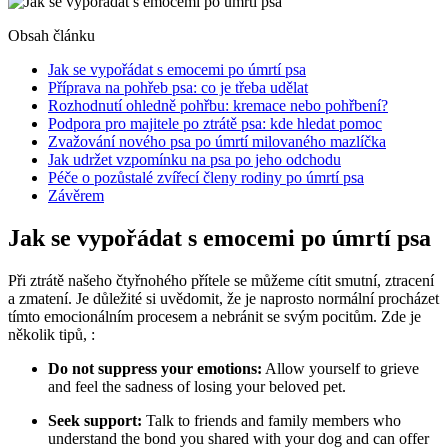
Obsah článku
Jak se vypořádat s emocemi po úmrtí psa
Příprava na pohřeb psa: co je třeba udělat
Rozhodnutí ohledně pohřbu: kremace nebo pohřbení?
Podpora pro majitele po ztrátě psa: kde hledat pomoc
Zvažování nového psa po úmrtí milovaného mazlíčka
Jak udržet vzpomínku na psa po jeho odchodu
Péče o pozůstalé zvířecí členy rodiny po úmrtí psa
Závěrem
Jak se vypořádat s emocemi po úmrtí psa
Při ztrátě našeho čtyřnohého přítele se můžeme cítit smutní, ztracení
a zmatení. Je důležité si uvědomit, že je naprosto normální procházet
tímto emocionálním procesem a nebránit se svým pocitům. Zde je
několik tipů, :
Do not suppress your emotions:
Allow yourself to grieve
and feel the sadness of losing your beloved pet.
Seek support:
Talk to friends and family members who
understand the bond you shared with your dog and can offer