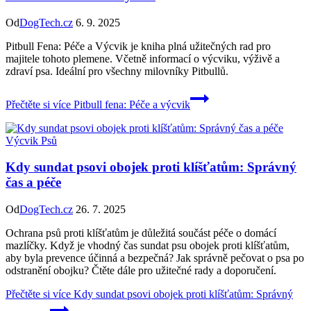
Od
DogTech.cz
6. 9. 2025
Pitbull Fena: Péče a Výcvik je kniha plná užitečných rad pro
majitele tohoto plemene. Včetně informací o výcviku, výživě a
zdraví psa. Ideální pro všechny milovníky Pitbullů.
Přečtěte si více
Pitbull fena: Péče a výcvik
Výcvik Psů
Kdy sundat psovi obojek proti klíšťatům: Správný
čas a péče
Od
DogTech.cz
26. 7. 2025
Ochrana psů proti klíšťatům je důležitá součást péče o domácí
mazlíčky. Když je vhodný čas sundat psu obojek proti klíšťatům,
aby byla prevence účinná a bezpečná? Jak správně pečovat o psa po
odstranění obojku? Čtěte dále pro užitečné rady a doporučení.
Přečtěte si více
Kdy sundat psovi obojek proti klíšťatům: Správný