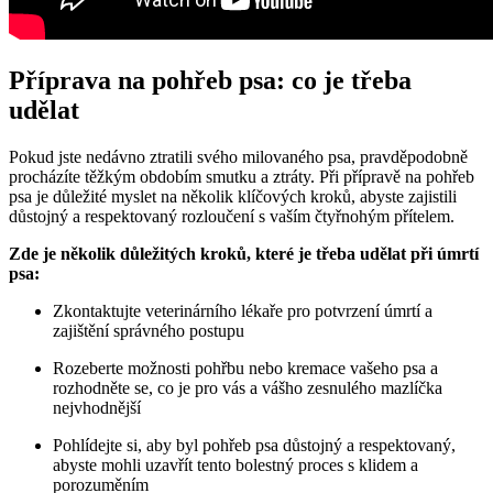
Příprava na pohřeb psa: co je třeba
udělat
Pokud jste nedávno ztratili svého milovaného psa, pravděpodobně
procházíte těžkým obdobím smutku a ztráty. Při přípravě na pohřeb
psa je důležité myslet na několik klíčových kroků, abyste zajistili
důstojný a respektovaný rozloučení s vaším čtyřnohým přítelem.
Zde je několik důležitých kroků, které je třeba udělat při úmrtí
psa:
Zkontaktujte veterinárního lékaře pro potvrzení úmrtí a
zajištění správného postupu
Rozeberte možnosti pohřbu nebo kremace vašeho psa a
rozhodněte se, co je pro vás a vášho zesnulého mazlíčka
nejvhodnější
Pohlídejte si, aby byl pohřeb psa důstojný a respektovaný,
abyste mohli uzavřít tento bolestný proces s klidem a
porozuměním