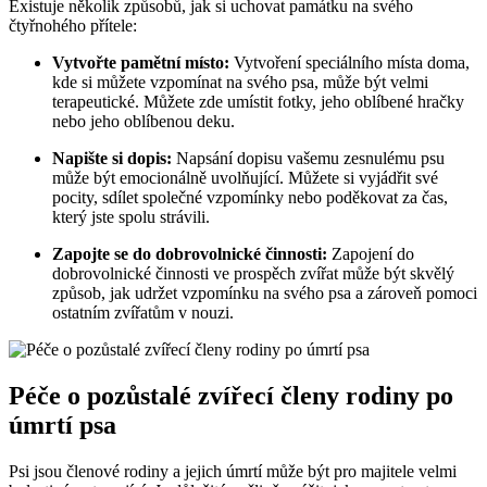
Existuje několik způsobů, jak si uchovat památku na svého
čtyřnohého přítele:
Vytvořte pamětní místo:
Vytvoření speciálního místa doma,
kde si můžete vzpomínat na svého psa, může být velmi
terapeutické. Můžete zde umístit fotky, jeho oblíbené hračky
nebo jeho oblíbenou deku.
Napište si dopis:
Napsání dopisu vašemu zesnulému psu
může být emocionálně uvolňující. Můžete si vyjádřit své
pocity, sdílet společné vzpomínky nebo poděkovat za čas,
který jste spolu strávili.
Zapojte se do dobrovolnické činnosti:
Zapojení do
dobrovolnické činnosti ve prospěch zvířat může být skvělý
způsob, jak udržet vzpomínku na svého psa a zároveň pomoci
ostatním zvířatům v nouzi.
Péče o pozůstalé zvířecí členy rodiny po
úmrtí psa
Psi jsou členové rodiny a jejich úmrtí může být pro majitele velmi