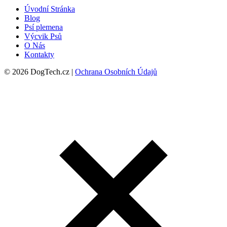
Úvodní Stránka
Blog
Psí plemena
Výcvik Psů
O Nás
Kontakty
© 2026 DogTech.cz |
Ochrana Osobních Údajů