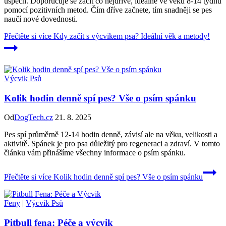
úspěch. Doporučuje se začít co nejdříve, ideálně ve věku 8-14 týdnů
pomocí pozitivních metod. Čím dříve začnete, tím snadněji se pes
naučí nové dovednosti.
Přečtěte si více
Kdy začít s výcvikem psa? Ideální věk a metody!
Výcvik Psů
Kolik hodin denně spí pes? Vše o psím spánku
Od
DogTech.cz
21. 8. 2025
Pes spí průměrně 12-14 hodin denně, závisí ale na věku, velikosti a
aktivitě. Spánek je pro psa důležitý pro regeneraci a zdraví. V tomto
článku vám přinášíme všechny informace o psím spánku.
Přečtěte si více
Kolik hodin denně spí pes? Vše o psím spánku
Feny
|
Výcvik Psů
Pitbull fena: Péče a výcvik