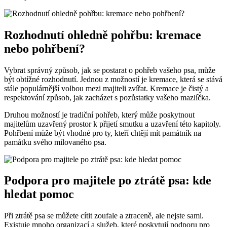
Rozhodnutí ohledně pohřbu: kremace
nebo pohřbení?
Vybrat správný způsob, jak se postarat o pohřeb vašeho psa, může
být obtížné rozhodnutí. Jednou z možností je kremace, která se stává
stále populárnější volbou mezi majiteli zvířat. Kremace je čistý a
respektování způsob, jak zacházet s pozůstatky vašeho mazlíčka.
Druhou možností je tradiční pohřeb, který může poskytnout
majitelům uzavřený prostor k přijetí smutku a uzavření této kapitoly.
Pohřbení může být vhodné pro ty, kteří chtějí mít památník na
památku svého milovaného psa.
Podpora pro majitele po ztrátě psa: kde
hledat pomoc
Při ztrátě psa se můžete cítit zoufale a ztraceně, ale nejste sami.
Existuje mnoho organizací a služeb, které poskytují podporu pro