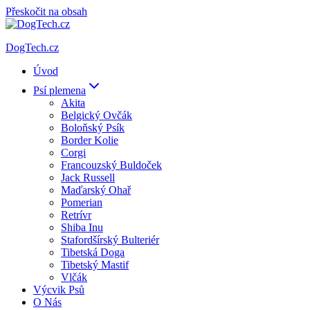
Přeskočit na obsah
DogTech.cz
Úvod
Psí plemena
Akita
Belgický Ovčák
Boloňský Psík
Border Kolie
Corgi
Francouzský Buldoček
Jack Russell
Maďarský Ohař
Pomerian
Retrívr
Shiba Inu
Stafordšírský Bulteriér
Tibetská Doga
Tibetský Mastif
Vlčák
Výcvik Psů
O Nás