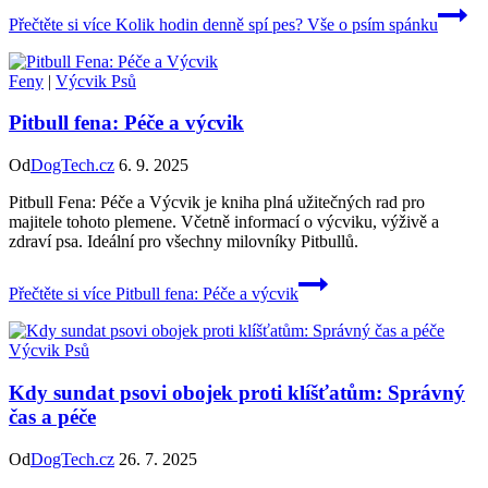
Přečtěte si více
Kolik hodin denně spí pes? Vše o psím spánku
Feny
|
Výcvik Psů
Pitbull fena: Péče a výcvik
Od
DogTech.cz
6. 9. 2025
Pitbull Fena: Péče a Výcvik je kniha plná užitečných rad pro
majitele tohoto plemene. Včetně informací o výcviku, výživě a
zdraví psa. Ideální pro všechny milovníky Pitbullů.
Přečtěte si více
Pitbull fena: Péče a výcvik
Výcvik Psů
Kdy sundat psovi obojek proti klíšťatům: Správný
čas a péče
Od
DogTech.cz
26. 7. 2025