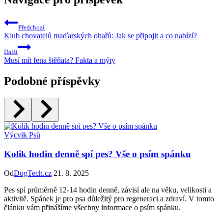
Předchozí
Klub chovatelů maďarských ohařů: Jak se připojit a co nabízí?
Další
Musí mít fena štěňata? Fakta a mýty
Podobné příspěvky
Výcvik Psů
Kolik hodin denně spí pes? Vše o psím spánku
Od
DogTech.cz
21. 8. 2025
Pes spí průměrně 12-14 hodin denně, závisí ale na věku, velikosti a
aktivitě. Spánek je pro psa důležitý pro regeneraci a zdraví. V tomto
článku vám přinášíme všechny informace o psím spánku.