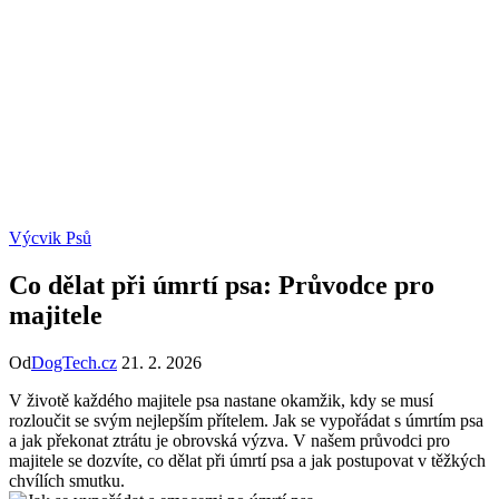
Výcvik Psů
Co dělat při úmrtí psa: Průvodce pro
majitele
Od
DogTech.cz
21. 2. 2026
V životě každého majitele psa nastane okamžik, kdy se musí
rozloučit se svým nejlepším přítelem. Jak se vypořádat s úmrtím psa
a jak překonat ztrátu je obrovská výzva. V našem průvodci pro
majitele se dozvíte, co dělat při úmrtí psa a jak postupovat v těžkých
chvílích smutku.