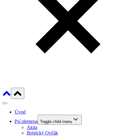
Úvod
Psí plemena
Toggle child menu
Akita
Belgický Ovčák