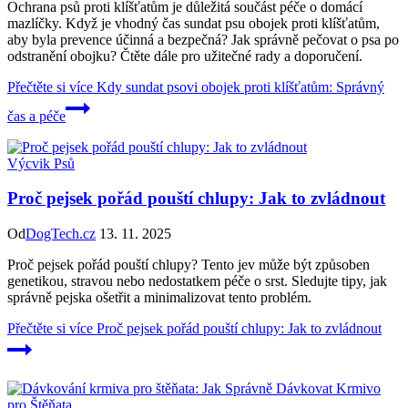
Ochrana psů proti klíšťatům je důležitá součást péče o domácí
mazlíčky. Když je vhodný čas sundat psu obojek proti klíšťatům,
aby byla prevence účinná a bezpečná? Jak správně pečovat o psa po
odstranění obojku? Čtěte dále pro užitečné rady a doporučení.
Přečtěte si více
Kdy sundat psovi obojek proti klíšťatům: Správný
čas a péče
Výcvik Psů
Proč pejsek pořád pouští chlupy: Jak to zvládnout
Od
DogTech.cz
13. 11. 2025
Proč pejsek pořád pouští chlupy? Tento jev může být způsoben
genetikou, stravou nebo nedostatkem péče o srst. Sledujte tipy, jak
správně pejska ošetřit a minimalizovat tento problém.
Přečtěte si více
Proč pejsek pořád pouští chlupy: Jak to zvládnout