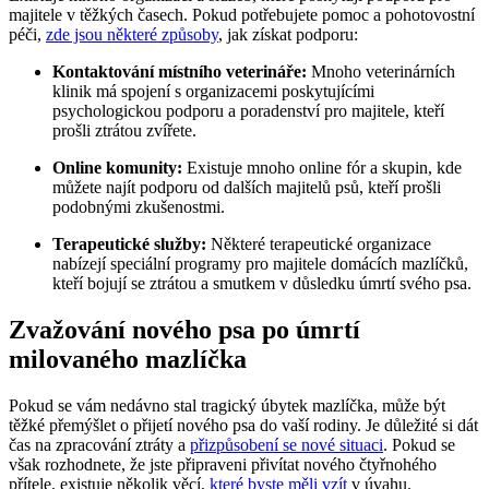
majitele v těžkých časech. Pokud potřebujete pomoc a pohotovostní
péči,
zde jsou některé způsoby
, jak získat podporu:
Kontaktování místního veterináře:
Mnoho veterinárních
klinik má spojení s organizacemi poskytujícími
psychologickou podporu a poradenství pro majitele, kteří
prošli ztrátou zvířete.
Online komunity:
Existuje mnoho online fór a skupin, kde
můžete najít podporu od dalších majitelů psů, kteří prošli
podobnými zkušenostmi.
Terapeutické služby:
Některé terapeutické organizace
nabízejí speciální programy pro majitele domácích mazlíčků,
kteří bojují se ztrátou a smutkem v důsledku úmrtí svého psa.
Zvažování nového psa po úmrtí
milovaného mazlíčka
Pokud se vám nedávno stal tragický úbytek mazlíčka, může být
těžké přemýšlet o přijetí nového psa do vaší rodiny. Je důležité si dát
čas na zpracování ztráty a
přizpůsobení se nové situaci
. Pokud se
však rozhodnete, že jste připraveni přivítat nového čtyřnohého
přítele, existuje několik věcí,
které byste měli vzít
v úvahu.