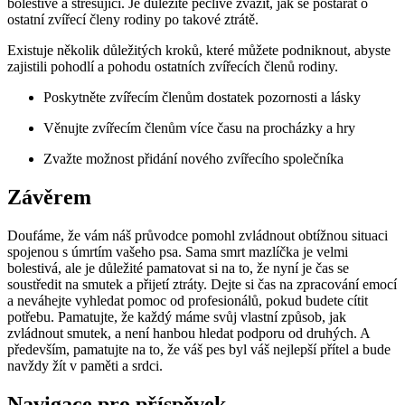
bolestivé a stresující. Je důležité pečlivě zvážit, jak se postarat o
ostatní zvířecí členy rodiny po takové ztrátě.
Existuje několik důležitých kroků, které můžete podniknout, abyste
zajistili pohodlí a pohodu ostatních zvířecích členů rodiny.
Poskytněte zvířecím členům dostatek pozornosti a lásky
Věnujte zvířecím členům více času na procházky a hry
Zvažte možnost přidání nového zvířecího společníka
Závěrem
Doufáme, že vám náš průvodce pomohl zvládnout obtížnou situaci
spojenou s úmrtím vašeho psa. Sama smrt mazlíčka je velmi
bolestivá, ale je důležité pamatovat si na to, že nyní je čas se
soustředit na smutek a přijetí ztráty. Dejte si čas na zpracování emocí
a neváhejte vyhledat pomoc od profesionálů, pokud budete cítit
potřebu. Pamatujte, že každý máme svůj vlastní způsob, jak
zvládnout smutek, a není hanbou hledat podporu od druhých. A
především, pamatujte na to, že váš pes byl váš nejlepší přítel a bude
navždy žít v paměti a srdci.
Navigace pro příspěvek