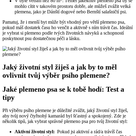
V bytě větším‍ než 80 m
:⁢ Téměř jakékoliv plemeno psa by se
mohlo cítit ‌v takovém prostoru dobře, ale ‍můžeš ⁣zvážit velká⁢
plemena, jako je⁤ Dánští dogové nebo ‌Bernští salašničtí psi.
Pamatuj, že ​i‌ menší ​byt může být vhodný pro větší plemeno psa,
pokud máš⁣ dostatek času ho ⁤venčit‍ a aktivně s ním ⁤trávit čas. Ideální⁤
je ​vybrat si plemeno podle tvých ‌životních návyků⁣ a​ schopností
poskytnout‌ psu‌ dostatečnou péči a lásku.
Jaký‌ životní styl‌ žiješ⁢ a jak‍ by‌ to⁣ měl
ovlivnit‌ tvůj výběr psího ⁢plemene?
Jaké ​plemeno​ psa se k tobě hodí: Test a
tipy
Při výběru psího plemene je důležité zvážit, jaký ⁤životní styl žiješ,
aby tvůj nový čtyřnohý kamarád byl ⁤šťastný​ a ⁢spokojený. ​Zde je
několik‍ tipů, jak vybrat správné plemeno⁢ psa pro tvůj životní styl:
Aktivní‍ životní⁤ styl:
⁤ Pokud jsi aktivní a rád/a trávíš⁣ čas