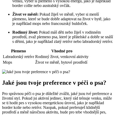
venku, ⁢vyber si plemeno⁤ s vysokou ​energií, jako je například
border collie nebo australský ovčák.
Život ve ⁢městě:
Pokud žiješ ve městě, vyber ⁣si‍ menší
plemeno, které se bude‍ dobře ⁢adaptovat ⁤na život v bytě, jako
‌je například mops ‌nebo⁢ francouzský buldoček.
Rodinný život:
Pokud máš děti nebo žiješ v ⁣rodinném
prostředí, zvaž plemeno ⁣psa,​ které je přátelské⁤ a dobře se snáší⁢
s ⁤dětmi, jako je například zlatý retrívr nebo labradorský retrívr.
Plemeno
Vhodné pro
Labradorský retrívr
Rodinný život, ⁣venkovní aktivity
Mops
Život ve​ městě,⁢ bytové‍ prostředí
Jaké jsou tvoje preference v péči o psa?
Pro správnou péči ⁢o‌ psa ⁤je důležité zvážit,​ jaké jsou tvé preference a
životní⁣ styl. Pokud jsi⁤ aktivní jedinec, který rád trénuje venku, může
se ti hodit pes⁤ s vysokou energetickou úrovní,⁣ jako je například​
border kolie nebo retrívr. Naopak, ⁣pokud ​preferuješ‍ klidnější
prostředí a méně náročnou⁣ aktivitu, bude⁢ pro tebe ⁣vhodnější ‍pes,