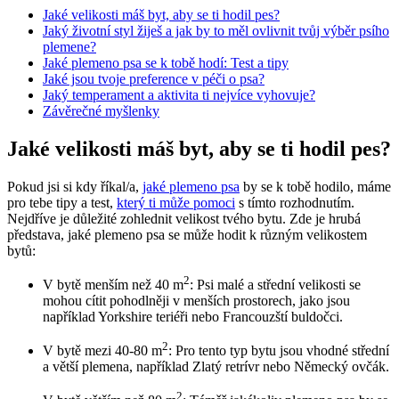
Jaké velikosti máš⁢ byt, aby se⁤ ti hodil pes?
Jaký‌ životní styl‌ žiješ⁢ a jak‍ by‌ to⁣ měl ovlivnit‌ tvůj výběr psího
⁢plemene?
Jaké ​plemeno​ psa se k tobě hodí: Test a tipy
Jaké jsou tvoje preference v péči o psa?
Jaký temperament ⁢a aktivita ti nejvíce ​vyhovuje?
Závěrečné myšlenky
Jaké velikosti máš⁢ byt, aby se⁤ ti hodil pes?
Pokud jsi ⁢si kdy ⁣říkal/a,
jaké plemeno psa
by ‍se ‍k tobě hodilo, máme
pro tebe tipy a ​test,
který ti může pomoci
s⁢ tímto​ rozhodnutím.
Nejdříve‍ je důležité zohlednit velikost⁢ tvého bytu. Zde je hrubá
představa, jaké plemeno⁣ psa se může‌ hodit k různým velikostem
bytů:
2
V bytě menším než 40 m
: Psi​ malé a střední velikosti se⁣
mohou cítit pohodlněji⁣ v menších‍ prostorech,‌ jako jsou
například Yorkshire ⁤teriéři nebo​ Francouzští ⁣buldočci.
2
V bytě mezi 40-80 ‍m
: Pro tento typ ⁣bytu jsou vhodné ⁤střední
​a větší plemena,​ například ⁢Zlatý retrívr nebo Německý ⁤ovčák.
2