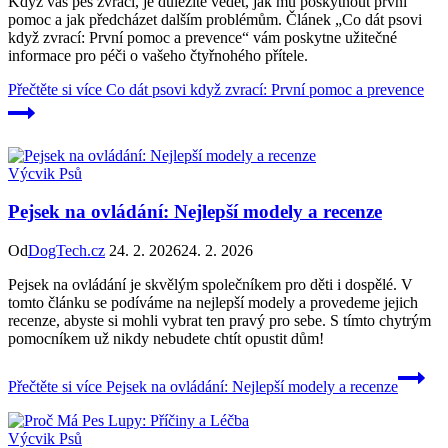
Když váš pes zvrací, je důležité vědět, jak mu poskytnout první
pomoc a jak předcházet dalším problémům. Článek „Co dát psovi
když zvrací: První pomoc a prevence“ vám poskytne užitečné
informace pro péči o vašeho čtyřnohého přítele.
Přečtěte si více
Co dát psovi když zvrací: První pomoc a prevence
Výcvik Psů
Pejsek na ovládání: Nejlepší modely a recenze
Od
DogTech.cz
24. 2. 2026
24. 2. 2026
Pejsek na ovládání je skvělým společníkem pro děti i dospělé. V
tomto článku se podíváme na nejlepší modely a provedeme jejich
recenze, abyste si mohli vybrat ten pravý pro sebe. S tímto chytrým
pomocníkem už nikdy nebudete chtít opustit dům!
Přečtěte si více
Pejsek na ovládání: Nejlepší modely a recenze
Výcvik Psů