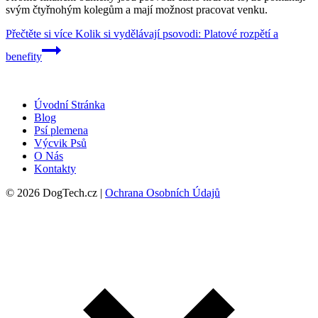
svým čtyřnohým kolegům a mají možnost pracovat venku.
Přečtěte si více
Kolik si vydělávají psovodi: Platové rozpětí a
benefity
Úvodní Stránka
Blog
Psí plemena
Výcvik Psů
O Nás
Kontakty
© 2026 DogTech.cz |
Ochrana Osobních Údajů