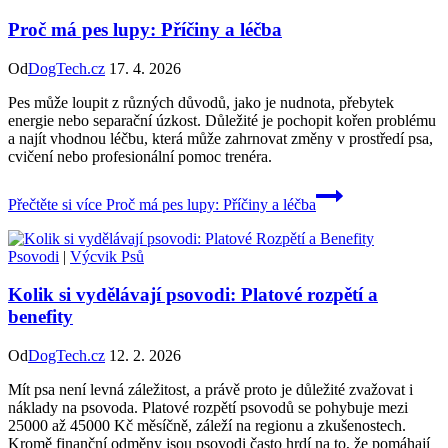
Proč má pes lupy: Příčiny a léčba
Od
DogTech.cz
17. 4. 2026
Pes může loupit z různých důvodů, jako je nudnota, přebytek
energie nebo separační úzkost. Důležité je pochopit kořen problému
a najít vhodnou léčbu, která může zahrnovat změny v prostředí psa,
cvičení nebo profesionální pomoc trenéra.
Přečtěte si více
Proč má pes lupy: Příčiny a léčba
Psovodi
|
Výcvik Psů
Kolik si vydělávají psovodi: Platové rozpětí a
benefity
Od
DogTech.cz
12. 2. 2026
Mít psa není levná záležitost, a právě proto je důležité zvažovat i
náklady na psovoda. Platové rozpětí psovodů se pohybuje mezi
25000 až 45000 Kč měsíčně, záleží na regionu a zkušenostech.
Kromě finanční odměny jsou psovodi často hrdí na to, že pomáhají