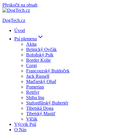
Přeskočit na obsah
DogTech.cz
Úvod
Psí plemena
Akita
Belgický Ovčák
Boloňský Psík
Border Kolie
Corgi
Francouzský Buldoček
Jack Russell
Maďarský Ohař
Pomerian
Retrívr
Shiba Inu
Stafordšírský Bulteriér
Tibetská Doga
Tibetský Mastif
Vlčák
Výcvik Psů
O Nás