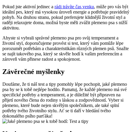
Pokud jste aktivní jedinec a
rádi trávíte čas venku
, může pro vás být
ideální pes,⁢ který⁤ má‍ vysokou ⁢úroveň energie a ‍potřebuje pravidelný​
pohyb. ‍Na druhou stranu, ‌pokud ⁢preferujete ⁣klidnější‍ životní ​styl a
raději relaxujete doma, ⁣možná byste měli zvážit⁣ plemeno ⁣psa s nižší‍
aktivitou.
Abyste‌ si vybrali správné plemeno psa pro svůj temperament​ a⁤
životní styl, doporučujeme provést si⁢ test,​ který vám pomůže‍ lépe
porozumět potřebám ⁢a charakteristikám různých plemen psů.​ Snažte⁢
se najít ⁢takového psa,‌ který se‌ skvěle ​hodí k vašim preferencím a
zároveň vám přinese radost ⁤a ⁢spokojenost.
Závěrečné myšlenky
Doufáme, že ti náš test a tipy pomohly lépe ‌pochopit, jaké plemeno
psa by se k⁤ tobě ⁣nejlépe hodilo. Pamatuj, že každé plemeno má své ​
specifické potřeby a temperament, ‌a je důležité být připraven ​na
přijetí nového člena ‌do rodiny⁣ s láskou⁢ a zodpovědností. Vyber si‍
plemeno, které bude ⁤nejen skvělým společníkem,⁤ ale také⁣ splní
potřeby tvého životního ​stylu. Ať se ti daří⁢ v ⁣hledání tvého
dokonalého psího parťáka!