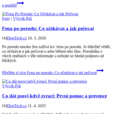
a použití!
Feny
|
Výcvik Psů
Fena po porodu: Co očekávat a jak pečovat
Od
DogTech.cz
16. 3. 2026
Po porodu mnoho žen zažívá tzv. fenu po porodu. Je důležité vědět,
co očekávat a jak pečovat o sebe během této fáze. Porodníka o
všech změnách v těle informujte a nebojte se hledat podporu od
blízkých.
Přečtěte si více
Fena po porodu: Co očekávat a jak pečovat
Výcvik Psů
Co dát psovi když zvrací: První pomoc a prevence
Od
DogTech.cz
11. 4. 2025