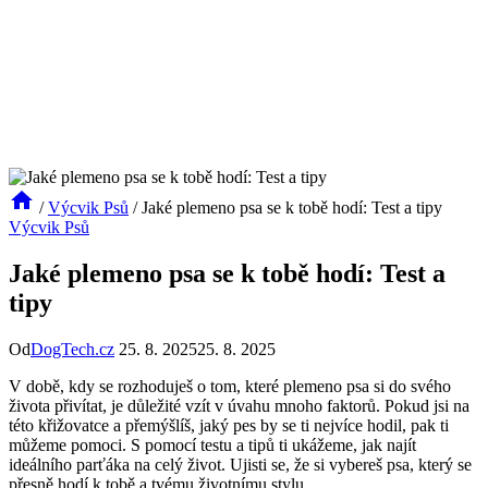
/
Výcvik Psů
/
Jaké plemeno psa se k tobě hodí: Test a tipy
Výcvik Psů
Jaké plemeno psa se k tobě hodí: Test a
tipy
Od
DogTech.cz
25. 8. 2025
25. 8. 2025
V době, kdy se⁤ rozhoduješ o tom, které plemeno psa si ‍do svého
života přivítat, ​je důležité vzít v ⁢úvahu ⁣mnoho ⁣faktorů. Pokud‌ jsi ‌na
této křižovatce⁣ a přemýšlíš, jaký pes by ​se ti‍ nejvíce hodil, pak ⁢ti
můžeme pomoci. S ⁤pomocí testu a tipů ⁣ti ukážeme, ⁤jak⁤ najít
ideálního parťáka na celý život. Ujisti se, že si⁣ vybereš psa, ‌který se
přesně⁤ hodí k tobě a tvému životnímu‍ stylu.