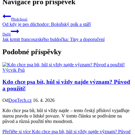
Navigace pro příspěvek
Předchozí
Od kdy je pes důchodce: Boloňský psík a stáří
Další
Jak krmit francouzského buldočka: Tipy a doporučení
Podobné příspěvky
Výcvik Psů
Kdo chce psa bít, hůl si vždy najde význam? Původ
a použití!
Od
DogTech.cz
16. 4. 2026
Kdo chce psa bít, hůl si vždy najde – tento český přísloví vyjadřuje
starou pravdu o lidské povaze. V tomto článku se podíváme na
původ a různá použití této moudrosti.
Přečtěte si více
Kdo chce psa bít, hůl si vždy najde význam? Původ