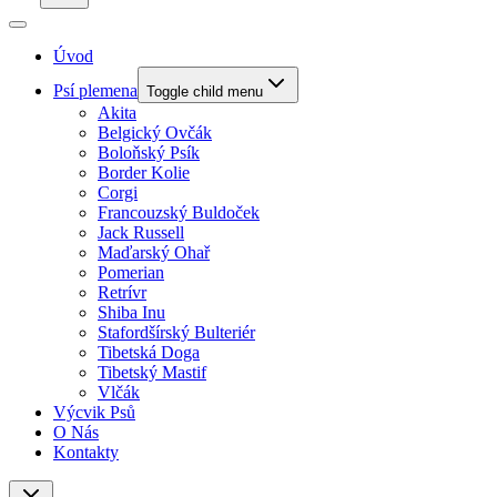
Úvod
Psí plemena
Toggle child menu
Akita
Belgický Ovčák
Boloňský Psík
Border Kolie
Corgi
Francouzský Buldoček
Jack Russell
Maďarský Ohař
Pomerian
Retrívr
Shiba Inu
Stafordšírský Bulteriér
Tibetská Doga
Tibetský Mastif
Vlčák
Výcvik Psů
O Nás
Kontakty