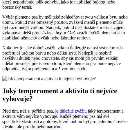
který nepotřebuje tolik pohybu, jako je například ⁣buldog​ nebo
bostonský‌ teriér.
Výběr plemene‌ psa by měl ‌také zohledňovat⁣ tvou velikost bytu nebo
domu. Pokud máš omezený​ prostor, zvážení ⁣menší plemeno může⁣
být ⁣rozumnější volbou. ​Naopak, pokud máš‍ dostatek místa a zájem
vykonávat delší procházky a ⁤hry,⁣ můžeš ⁤zvážit i větší plemeno ‌jako
například německý​ ovčák nebo⁤ labrador retrievr.
Nakonec je také dobré zvážit, zda ‍máš alergie na psí srst ‌nebo ‌zda‍
preferuješ určitou barvu nebo‌ délku srsti. Nejlepší ‌je osobně
navštívit útulek nebo chovatele, ⁤aby sis⁢ mohl při ‍prvním setkání
udělat ⁤přesnější představu o⁢ tom, které plemeno psa bude ⁣nejvíce
odpovídat tvým preferencím a životnímu stylu.
Jaký temperament ⁢a aktivita ti nejvíce ​
vyhovuje?
Před ‌tím, než si pořídíte psa,
je důležité‍ zvážit
, jaký⁤ temperament a
aktivita vám nejvíce vyhovuje.⁢ Každé plemeno psa má své​
specifické vlastnosti a potřeby, které mohou být pro jednoho člověka
ideální, ale pro ⁢druhého náročné.