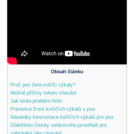
Obsah článku
Proč pes žere kočičí výkaly?
Možné příčiny tohoto chování
Jak tento problém řešit
Prevence žraní kočičích výkalů u psa
Následky konzumace kočičích výkalů pro psa
Důležitost čistoty venkovního prostředí pro
zabránění této chování