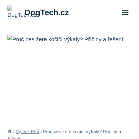
Přeskočit
DogTech.cz
na
obsah
/
Výcvik Psů
/
Proč pes žere kočičí výkaly? Příčiny a
řešení