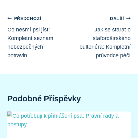
Navigace
PŘEDCHOZÍ
DALŠÍ
Pro
Co nesmí psi jíst:
Jak se starat o
Kompletní seznam
stafordšírského
Příspěvek
nebezpečných
bulteriéra: Kompletní
potravin
průvodce péčí
Podobné Příspěvky