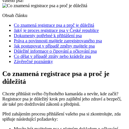
vašeho psa!
Obsah článku
Co znamená registrace psa a proč je důležitá
Jaký je proces registrace psa v České republice
Dokumenty potřebné k přihlášení psa
Práva a povinnosti majitele zaregistrovaného psa
Jak postupovat v případě změny majitele psa
Důležité informace o čipování a očkování psa
Co dělat v případě ztráty nebo krádeže psa
Závěrečné poznámky
Co znamená registrace psa a proč je
důležitá
Chcete přihlásit svého čtyřnohého kamaráda a nevíte, kde začít?
Registrace psa je důležitý krok pro zajištění jeho zdraví a bezpečí,
ale také pro dodržování zákonů a předpisů.
Před zahájením procesu přihlášení vašeho psa si zkontrolujte, zda
splňuje následující požadavky:
Musíte být majitelem psa s platným dokladem o očkování