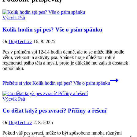
Výcvik Psů
Kolik hodin spí pes? Vše o psím spánku
Od
DogTech.cz
16. 8. 2025
Pes v průměru spí 12-14 hodin denně, ale to se může lišit podle
věku, velikosti a aktivity psa. Spánek hraje důležitou roli v
regeneraci psího těla a mysli, proto je důležité mu zajistit dostatek
odpočinku.
Přečtěte si více
Kolik hodin spí pes? Vše o psím spánku
Výcvik Psů
Co dělat když pes zvrací? Příčiny a řešení
Od
DogTech.cz
2. 8. 2025
Pokud váš pes zvrací, může to být způsobeno mnoha různými