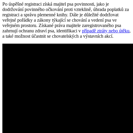
Po úspěšné registraci získá majitel psa povinnosti, jako je
dodržování povinného očkování proti vzteklině, úhrada poplatků za
registraci a správu plemenné knihy. Dále je důležité dodržovat
veřejné pořádky a zákony týkající se chování a vedení psa ve
veřejném prostoru. Získané práva majitele zaregistrovaného psa
zahrnují ochranu zdraví psa, identifikaci v
případě ztráty nebo útěku
,
a také možnost účastnit se chovatelských a výstavních akcí.