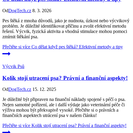
Od
DogTech.cz
8. 3. 2026
Pes štěká z mnoha důvodů, jako je nudnota, úzkost nebo výcvikový
problém. Je důležité identifikovat příčinu a zvolit efektivní metodu
řešení. Výcvik, fyzická aktivita a vhodná stimulace mohou pomoci
zmírnit štěkání psa.
Přečtěte si více
Co dělat když pes štěká? Efektivní metody a tipy
Výcvik Psů
Kolik stojí utracení psa? Právní a finanční aspekty!
Od
DogTech.cz
15. 12. 2025
Je důležité být připraven na finanční náklady spojené s péčí o psa.
Nejen samotné pořízení, ale i další výdaje jako veterinární péče či
výživa mohou být překvapivě vysoké. Přečtěte si o právních a
finančních aspektech utrácení psa v našem článku!
Přečtěte si více
Kolik stojí utracení psa? Právní a finanční aspekty!