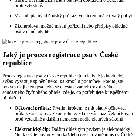
proti vzteklině.
Vlastnit platný občanský průkaz, ve kterém máte trvalý pobyt.
Zkontrolovat možné místní pořízení nebo předpisy ohledně
psů v dané lokalitě.
Jaký je proces registrace psa v České
republice
Proces registrace psa v České republice je relativně jednoduchý,
avšak vyžaduje splnění několika kroků a podmínek. Pokud jste
novým majitelem psa nebo se chystáte zaregistrovat svého
současného čtyřnohého přítele, zde je, co potřebujete k úspěšnému
přihlášení:
Očkovací průkaz:
Prvním krokem je mít platný očkovací
průkaz vašeho psa. Zkontrolujte, zda je váš mazlíček očkován
proti vzteklině a dalším nemocem podle platných zákonů.
Elektronický čip:
Dalším důležitým prvkem je elektronický
čip, který je povinný pro každého registrovaného psa v České