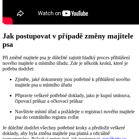
Jak postupovat v případě změny majitele
psa
Při změně majitele psa je důležité zajistit hladký proces přihlášení
nového majitele u místního úřadu. Zde je několik kroků, které je
potřeba dodržet:
Zjistěte, jaké dokumenty jsou potřebné k přihlášení nového
majitele psa u místního úřadu
Připravte veškeré potřebné doklady, jako je kupní smlouva,
čipovací průkaz a očkovací průkaz
Navštivte místní úřad a požádejte o registraci nového majitele
psa do centrálního registru zvířat
Je důležité dodržet všechny potřebné kroky a předložit veškeré
doklady, aby byla změna majitele psa platná a oficiálně
zaznamenána. Pokud si nejste jisti, jak postupovat,
neváhejte se