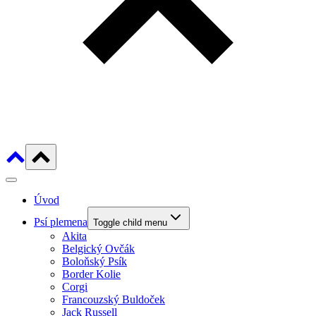
Úvod
Psí plemena
Toggle child menu
Akita
Belgický Ovčák
Boloňský Psík
Border Kolie
Corgi
Francouzský Buldoček
Jack Russell