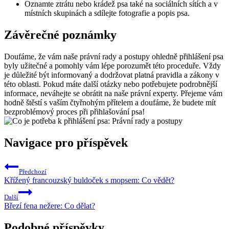
Oznamte ztrátu nebo krádež psa také na sociálních sítích a v
místních skupinách a sdílejte fotografie a popis psa.
Závěrečné poznámky
Doufáme, že vám naše právní rady a postupy ohledně přihlášení psa
byly užitečné a pomohly vám lépe porozumět této proceduře. Vždy
je důležité být informovaný a dodržovat platná pravidla a zákony v
této oblasti. Pokud máte další otázky nebo potřebujete podrobnější
informace, neváhejte se obrátit na naše právní experty. Přejeme vám
hodně štěstí s vaším čtyřnohým přítelem a doufáme, že budete mít
bezproblémový proces při přihlašování psa!
Navigace pro příspěvek
Předchozí
Křížený francouzský buldoček s mopsem: Co vědět?
Další
Březí fena nežere: Co dělat?
Podobné příspěvky