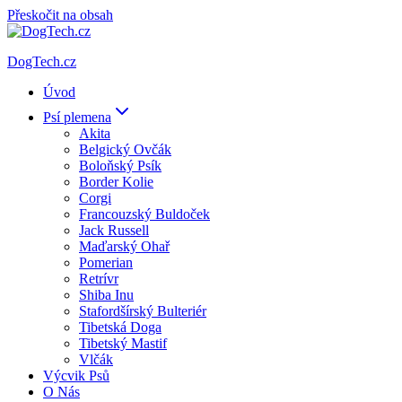
Přeskočit na obsah
DogTech.cz
Úvod
Psí plemena
Akita
Belgický Ovčák
Boloňský Psík
Border Kolie
Corgi
Francouzský Buldoček
Jack Russell
Maďarský Ohař
Pomerian
Retrívr
Shiba Inu
Stafordšírský Bulteriér
Tibetská Doga
Tibetský Mastif
Vlčák
Výcvik Psů
O Nás