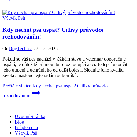
Výcvik Psů
Kdy nechat psa uspat? Citlivý průvodce
rozhodováním!
Od
DogTech.cz
27. 12. 2025
Pokud se váš pes nachází v těžkém stavu a veterinář doporučuje
uspání, je důležité přijmout tuto rozhodující akci. Je lepší ukončit
jeho utrpení a uchránit ho od další bolesti. Sledujte jeho kvalitu
života a naslouchejte radám odborníků.
Přečtěte si více
Kdy nechat psa uspat? Citlivý průvodce
rozhodováním!
Úvodní Stránka
Blog
Psí plemena
Výcvik Psů