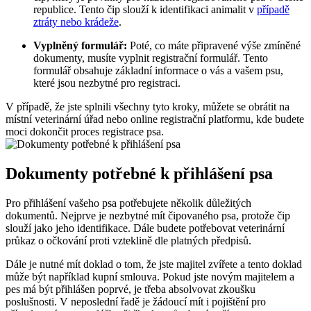
republice. Tento čip slouží k identifikaci animalit v
případě
ztráty nebo krádeže
.
Vyplněný formulář:
Poté, co máte připravené výše zmíněné
dokumenty, musíte vyplnit registrační formulář. Tento
formulář obsahuje základní informace o vás a vašem psu,
které jsou nezbytné pro registraci.
V případě, že jste splnili všechny tyto kroky, můžete se obrátit na
místní veterinární úřad nebo online registrační platformu, kde budete
moci dokončit proces registrace psa.
Dokumenty potřebné k přihlášení psa
Pro přihlášení vašeho psa potřebujete několik důležitých
dokumentů. Nejprve je nezbytné mít čipovaného psa, protože čip
slouží jako jeho identifikace. Dále budete potřebovat veterinární
průkaz o očkování proti vzteklině dle platných předpisů.
Dále je nutné mít doklad o tom, že jste majitel zvířete a tento doklad
může být například kupní smlouva. Pokud jste novým majitelem a
pes má být přihlášen poprvé, je třeba absolvovat zkoušku
poslušnosti. V neposlední řadě je žádoucí mít i pojištění pro