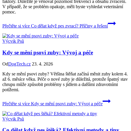
faktory. Důležité je věnovat pozornost frekvenci a obsahu zvracení.
V případě, že se problém opakuje, měli byste vyhledat veterinární
pomoc.
Přečtěte si více
Co dělat když pes zvrací? Příčiny a řešení
Výcvik Psů
Kdy se mění psovi zuby: Vývoj a péče
Od
DogTech.cz
23. 4. 2026
Kdy se mění psovi zuby? Většina štěňat začíná měnit zuby kolem 4.
až 6. měsíce věku. Péče o nové zuby je důležitá, protože špatný stav
chrupu může způsobit problémy s jídlem a dalšími zdravotními
potížemi.
Přečtěte si více
Kdy se mění psovi zuby: Vývoj a péče
Výcvik Psů
Co dělat když pes štěká? Efektivní metody a tipy