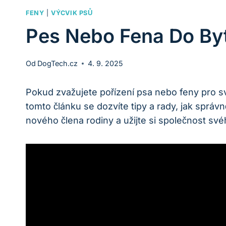
FENY
|
VÝCVIK PSŮ
Pes Nebo Fena Do Byt
Od
DogTech.cz
4. 9. 2025
Pokud zvažujete ‍pořízení‌ psa⁢ nebo feny​ pro s
tomto článku se dozvíte tipy a rady, jak správ
nového člena rodiny a užijte si společnost s