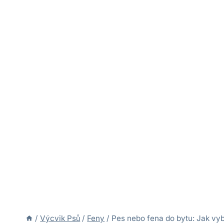
/
Výcvik Psů
/
Feny
/
Pes nebo fena do bytu: Jak vyb