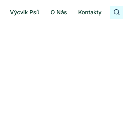
Výcvik Psů
O Nás
Kontakty