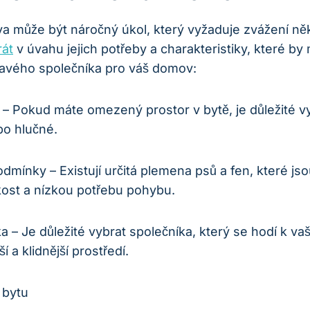
může být náročný úkol, který vyžaduje zvážení někol
rát
⁢ v úvahu jejich potřeby⁤ a charakteristiky, ‌které b
 pravého společníka pro váš domov:
– Pokud máte omezený prostor v bytě, je důležité vy
ebo hlučné.
nky – Existují určitá plemena ⁤psů a fen, které jsou
ikost a nízkou potřebu pohybu.
ka – Je důležité vybrat společníka, ⁢který se hodí k vaš
 a ⁤klidnější prostředí.