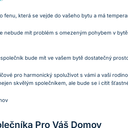
 fenu, která se vejde do vašeho bytu a má tempera
íře nebude mít problém‌ s omezeným ⁤pohybem v bytě 
ý společník bude mít ve vašem bytě dostatečný prosto
íčové pro harmonický spoluživot s vámi a vaší rodinou.
 nejen skvělým společníkem, ale bude se i cítit šťast
lečníka Pro Váš Domov