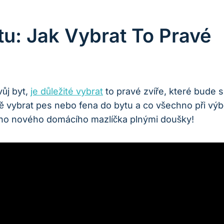
u: Jak Vybrat To Pravé
vůj byt,
je⁤ důležité‍ vybrat
to pravé zvíře, které bude s
ně vybrat pes nebo fena do bytu a co všechno ​při výb
vého nového domácího mazlíčka plnými doušky!