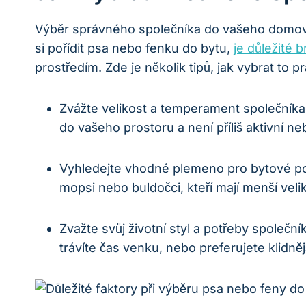
Výběr správného společníka do vašeho domova 
si pořídit psa nebo fenku⁤ do bytu,
je důležité b
prostředím. Zde je několik tipů, jak vybrat to
Zvážte velikost a temperament společníka 
do vašeho⁤ prostoru⁢ a není příliš aktivní n
Vyhledejte vhodné plemeno pro bytové podmí
mopsi nebo buldočci, kteří mají menší vel
Zvažte svůj životní ​styl a potřeby společní
trávíte čas venku, nebo preferujete klidnější