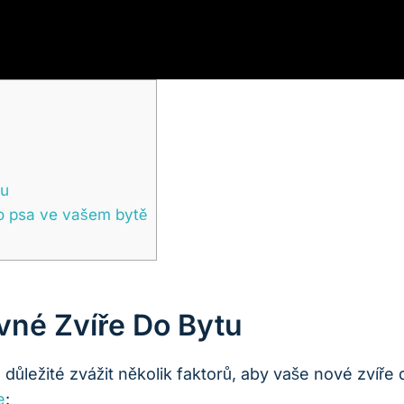
tu
ro psa ve ⁣vašem bytě
vné Zvíře Do Bytu
důležité zvážit několik faktorů, aby vaše nové zvíře
e
: