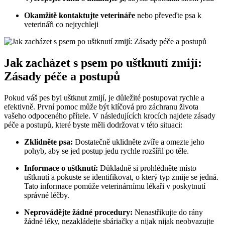
Okamžitě kontaktujte veterináře
nebo převeďte psa k
veterináři co nejrychleji
Jak zacházet s psem po uštknutí zmijí:
Zásady péče a postupů
Pokud váš pes byl uštknut zmijí, je důležité postupovat rychle a
efektivně. První pomoc může být klíčová pro záchranu života
vašeho odpoceného přítele. V následujících krocích najdete zásady
péče a postupů, které byste měli dodržovat v této situaci:
Zklidněte psa:
Dostatečně uklidněte zvíře a omezte jeho
pohyb, aby se jed postup jedu rychle rozšířil po těle.
Informace o uštknutí:
Důkladně si prohlédněte místo
uštknutí a pokuste se identifikovat, o který typ zmije se jedná.
Tato informace pomůže veterinárnímu lékaři v poskytnutí
správné léčby.
Neprovádějte žádné procedury:
Nenastřikujte do rány
žádné léky, nezakládejte sbáriačky a nijak nijak neobvazujte