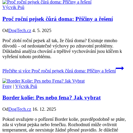
Výcvik Psů
Proč roční pejsek čůrá doma: Příčiny a řešení
Od
DogTech.cz
4. 5. 2025
Proč zlobí roční pejsek až tak, že čůrá doma? Existuje mnoho
důvodů – od nedostatečné výchovy po zdravotní problémy.
Důkladná analýza chování a trpělivé vychovávání jsou klíčem k
vyřešení tohoto problému.
Přečtěte si více
Proč roční pejsek čůrá doma: Příčiny a řešení
Feny
|
Výcvik Psů
Border kolie: Pes nebo fena? Jak vybrat
Od
DogTech.cz
16. 12. 2025
Pokud uvažujete o pořízení Border kolie, pravděpodobně se ptáte,
zda si vybrat pejska nebo fenečku. Rozhodnutí může ovlivnit
temperament, ale neexistuje žádné přesné pravidlo. Je důležité