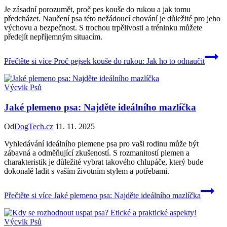
Je zásadní porozumět, proč pes kouše do rukou a jak tomu
předcházet. Naučení psa této nežádoucí chování je důležité pro jeho
výchovu a bezpečnost. S trochou trpělivosti a tréninku můžete
předejít nepříjemným situacím.
Přečtěte si více
Proč pejsek kouše do rukou: Jak ho to odnaučit
Výcvik Psů
Jaké plemeno psa: Najděte ideálního mazlíčka
Od
DogTech.cz
11. 11. 2025
Vyhledávání ideálního plemene psa pro vaši rodinu může být
zábavná a odměňující zkušeností. S rozmanitostí plemen a
charakteristik je důležité vybrat takového chlupáče, který bude
dokonalě ladit s vaším životním stylem a potřebami.
Přečtěte si více
Jaké plemeno psa: Najděte ideálního mazlíčka
Výcvik Psů