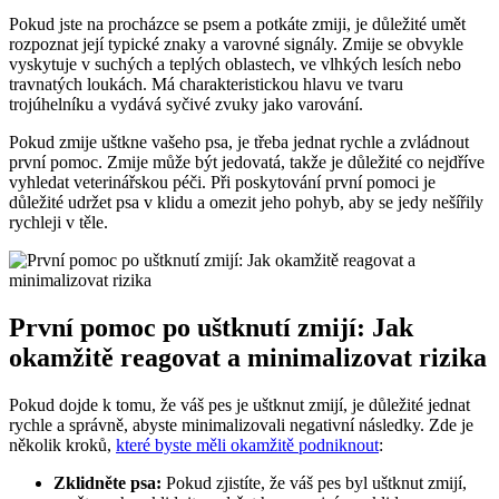
Pokud jste na procházce se psem a potkáte zmiji, je důležité umět
rozpoznat její typické znaky a varovné signály. Zmije se obvykle
vyskytuje v suchých a teplých oblastech, ve vlhkých lesích nebo
travnatých loukách. Má charakteristickou hlavu ve tvaru
trojúhelníku a vydává syčivé zvuky jako varování.
Pokud zmije uštkne vašeho psa, je třeba jednat rychle a zvládnout
první pomoc. Zmije může být jedovatá, takže je důležité co nejdříve
vyhledat veterinářskou péči. Při poskytování první pomoci je
důležité udržet psa v klidu a omezit jeho pohyb, aby se jedy nešířily
rychleji v těle.
První pomoc po uštknutí zmijí: Jak
okamžitě reagovat a minimalizovat rizika
Pokud dojde k tomu, že váš pes je uštknut zmijí, je důležité jednat
rychle a správně, abyste minimalizovali negativní následky. Zde je
několik kroků,
které byste měli okamžitě podniknout
:
Zklidněte psa:
Pokud zjistíte, že váš pes byl uštknut zmijí,