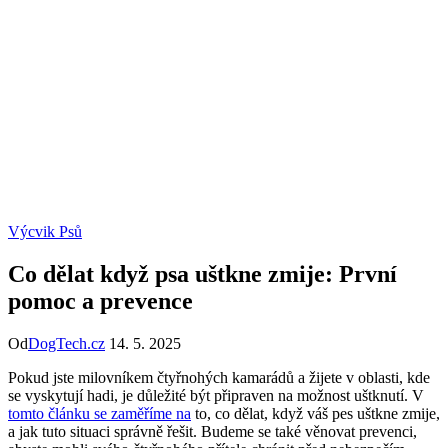
Výcvik Psů
Co dělat když psa uštkne zmije: První
pomoc a prevence
Od
DogTech.cz
14. 5. 2025
Pokud jste milovníkem čtyřnohých kamarádů a žijete v oblasti, kde
se vyskytují hadi, je důležité být připraven na možnost uštknutí. V
tomto článku se zaměříme na
to, co dělat, když váš pes uštkne zmije,
a jak tuto situaci správně řešit. Budeme se také věnovat prevenci,