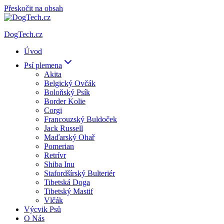
Přeskočit na obsah
DogTech.cz
Úvod
Psí plemena
Akita
Belgický Ovčák
Boloňský Psík
Border Kolie
Corgi
Francouzský Buldoček
Jack Russell
Maďarský Ohař
Pomerian
Retrívr
Shiba Inu
Stafordšírský Bulteriér
Tibetská Doga
Tibetský Mastif
Vlčák
Výcvik Psů
O Nás