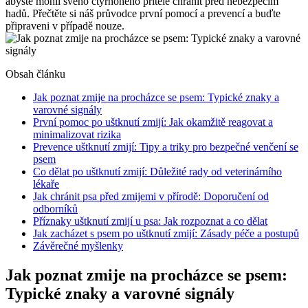
abyste mohli svého čtyřnohého přítele chránit před nebezpečím
hadů. Přečtěte si náš průvodce první pomocí a prevencí a buďte
připraveni v případě nouze.
Obsah článku
Jak poznat zmije na procházce se psem: Typické znaky a
varovné signály
První pomoc po uštknutí zmijí: Jak okamžitě reagovat a
minimalizovat rizika
Prevence uštknutí zmijí: Tipy a triky pro bezpečné venčení se
psem
Co dělat po uštknutí zmijí: Důležité rady od veterinárního
lékaře
Jak chránit psa před zmijemi v přírodě: Doporučení od
odborníků
Příznaky uštknutí zmijí u psa: Jak rozpoznat a co dělat
Jak zacházet s psem po uštknutí zmijí: Zásady péče a postupů
Závěrečné myšlenky
Jak poznat zmije na procházce se psem:
Typické znaky a varovné signály