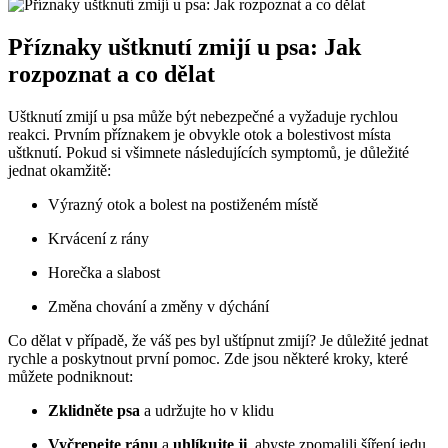
Příznaky uštknutí zmijí u psa: Jak
rozpoznat a co dělat
Uštknutí zmijí u psa může být nebezpečné a vyžaduje rychlou
reakci. Prvním příznakem je obvykle otok a bolestivost místa
uštknutí. Pokud si všimnete následujících symptomů, je důležité
jednat okamžitě:
Výrazný otok a bolest na postiženém místě
Krvácení z rány
Horečka a slabost
Změna chování a změny v dýchání
Co dělat v případě, že váš pes byl uštípnut zmijí? Je důležité jednat
rychle a poskytnout první pomoc. Zde jsou některé kroky, které
můžete podniknout:
Zklidněte psa
a udržujte ho v klidu
Vyčrepejte ránu
a
uhlíkujte ji
, abyste zpomalili šíření jedu