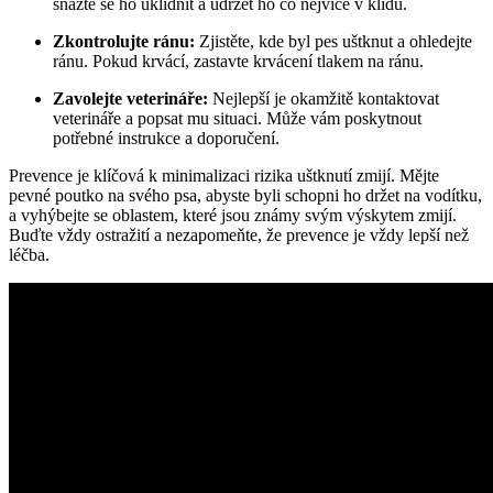
snažte se ho uklidnit a udržet ho co nejvíce v klidu.
Zkontrolujte ránu:
Zjistěte, kde byl pes uštknut a ohledejte
ránu. Pokud krvácí, zastavte krvácení tlakem na ránu.
Zavolejte veterináře:
Nejlepší je okamžitě kontaktovat
veterináře a popsat mu situaci. Může vám poskytnout
potřebné instrukce a doporučení.
Prevence je klíčová k minimalizaci rizika uštknutí zmijí. Mějte
pevné poutko na svého psa, abyste byli schopni ho držet na vodítku,
a vyhýbejte se oblastem, které jsou známy svým výskytem zmijí.
Buďte vždy ostražití a nezapomeňte, že prevence je vždy lepší než
léčba.