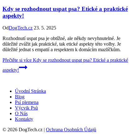
Kdy se rozhodnout uspat psa? Etické a praktické
aspekty!
Od
DogTech.cz
23. 5. 2025
Rozhodnutí uspat psa je obtížné, ale někdy nevyhnutelné. Je
důležité zvážit jak praktické, tak etické aspekty této volby. Je
důležité jednat s empatií a respektem k domácím mazlíčkům.
Přečtěte si více
Kdy se rozhodnout uspat psa? Etické a praktické
aspekty!
Úvodní Stránka
Blog
Psí plemena
Výcvik Psů
O Nás
Kontakty
© 2026 DogTech.cz |
Ochrana Osobních Údajů