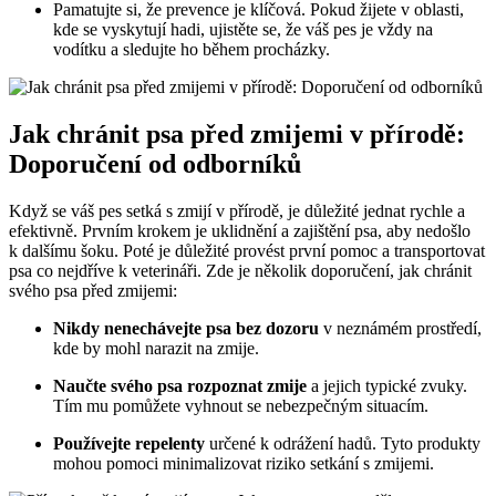
Pamatujte si, že prevence je klíčová. Pokud žijete v oblasti,
kde se vyskytují hadi, ujistěte se, že váš pes je vždy na
vodítku a sledujte ho během procházky.
Jak chránit psa před zmijemi v přírodě:
Doporučení od odborníků
Když se váš pes setká s zmijí v přírodě, je důležité jednat rychle a
efektivně. Prvním krokem je uklidnění a zajištění psa, aby nedošlo
k dalšímu šoku. Poté je důležité provést první pomoc a transportovat
psa co nejdříve k veterináři. Zde je několik doporučení, jak chránit
svého psa před zmijemi:
Nikdy nenechávejte psa bez dozoru
v neznámém prostředí,
kde by mohl narazit na zmije.
Naučte svého psa rozpoznat zmije
a jejich typické zvuky.
Tím mu pomůžete vyhnout se nebezpečným situacím.
Používejte repelenty
určené k odrážení hadů. Tyto produkty
mohou pomoci minimalizovat riziko setkání s zmijemi.