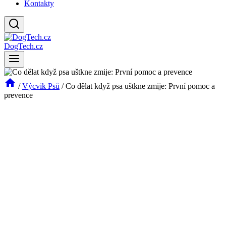
Kontakty
DogTech.cz
/
Výcvik Psů
/
Co dělat když psa uštkne zmije: První pomoc a
prevence