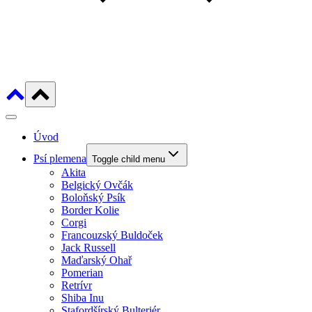
Úvod
Psí plemena
Toggle child menu
Akita
Belgický Ovčák
Boloňský Psík
Border Kolie
Corgi
Francouzský Buldoček
Jack Russell
Maďarský Ohař
Pomerian
Retrívr
Shiba Inu
Stafordšírský Bulteriér