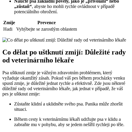
Naučte psa základní povely, jako je „přivolání“ nebo
„zůstaň“
, abyste ho mohli rychle ovládnout v případě
potenciálního ohrožení.
Zmije
Prevence
Hadi
Vyhýbejte se zarostlým oblastem
Co dělat po uštknutí zmijí: Důležité rady
od veterinárního lékaře
Psa uštknutí zmije je vážným zdravotním problémem, který
vyžaduje okamžitý zásah. Pokud váš pes během procházky venku
spustí zmije, je důležité jednat rychle a efektivně. Zde jsou některé
důležité rady od veterinárního lékaře, jak jednat v případě, že váš
pes je uštknut zmije:
Zůstaňte klidní a uklidněte svého psa. Panika může zhoršit
situaci.
Během cesty k veterinárnímu lékaři udržujte psa v klidu a
zabraňte mu v pohybu, aby se jedem nešířil rychleji po těle.