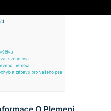
ýt
]
 výživu
ovat svého psa
prevenci nemocí
ý pohyb a zábavu pro vašeho psa
Informace O Plemeni