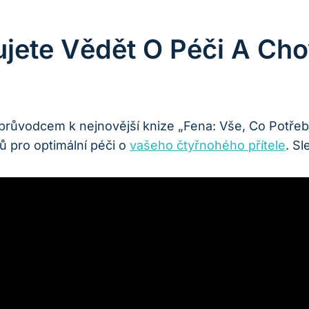
ujete Vědět O Péči A Ch
 průvodcem k nejnovější knize „Fena: Vše, Co Potřeb
ků pro optimální péči o
vašeho čtyřnohého přítele
. Sl