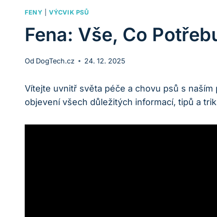
FENY
|
VÝCVIK PSŮ
Fena: Vše, Co Potřeb
Od
DogTech.cz
24. 12. 2025
Vítejte uvnitř světa péče a chovu psů s naším
objevení všech důležitých informací, tipů a tri