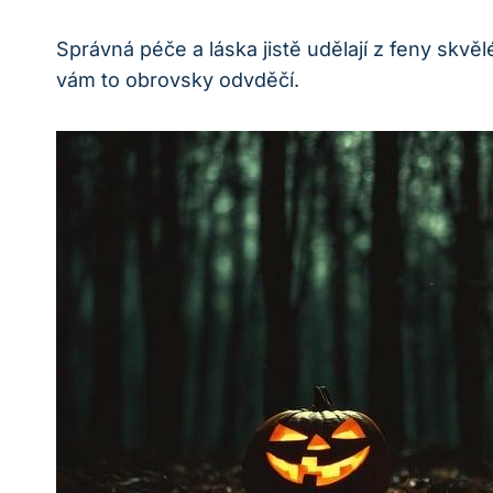
Správná péče a láska jistě udělají z feny skv
vám to obrovsky odvděčí.