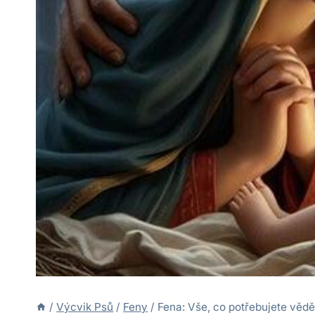
/
Výcvik Psů
/
Feny
/
Fena: Vše, co potřebujete vědě