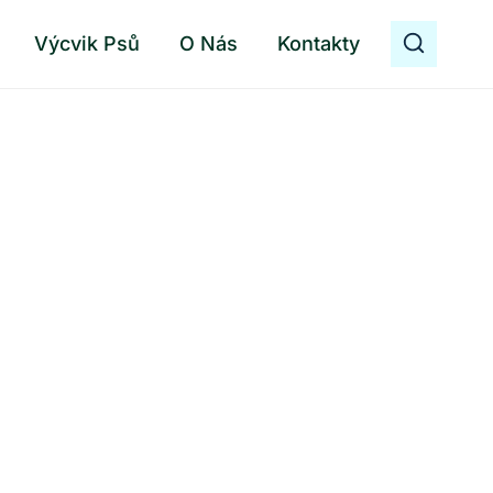
Výcvik Psů
O Nás
Kontakty