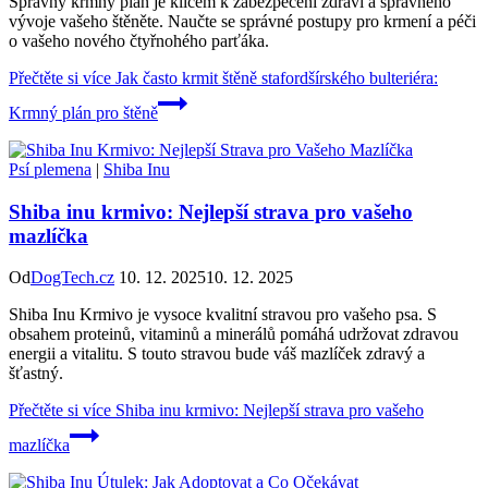
Správný krmný plán je klíčem k zabezpečení zdraví a správného
vývoje vašeho štěněte. Naučte se správné postupy pro krmení a péči
o vašeho nového čtyřnohého parťáka.
Přečtěte si více
Jak často krmit štěně stafordšírského bulteriéra:
Krmný plán pro štěně
Psí plemena
|
Shiba Inu
Shiba inu krmivo: Nejlepší strava pro vašeho
mazlíčka
Od
DogTech.cz
10. 12. 2025
10. 12. 2025
Shiba Inu Krmivo je vysoce kvalitní stravou pro vašeho psa. S
obsahem proteinů, vitaminů a minerálů pomáhá udržovat zdravou
energii a vitalitu. S touto stravou bude váš mazlíček zdravý a
šťastný.
Přečtěte si více
Shiba inu krmivo: Nejlepší strava pro vašeho
mazlíčka