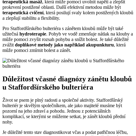
terapeutická masáž
, která může pomoci uvolnit napětí a zlepšit
prokrvení postižené oblasti. Další efektivní metodou může být
terapeutická cvičení
, která posilují svaly kolem postižených kloubů
a zlepšují stabilitu a flexibility.
Pro Staffordšírského bulteriéra s zánětem kloubů může být také
užitečná
hydroterapie
. Pohyb ve vodě zmenšuje nátlak na klouby a
může pomoci zvyšit rozsah pohybu a snížit bolest. Je také důležité
zvážit
doplňkové metody jako například akupunkturu
, která
může pomoci zmírnit bolest a zánět.
Důležitost včasné diagnózy zánětu kloubů
u Staffordšírského bulteriéra
Život se psem je plný radosti a společné aktivity. Staffordšírský
bulteriér je skvělým společníkem, ale jako majitelé musíme být
pozorní na jeho zdraví a pohodu. Jednou z potenciálních
komplikací, se kterými se můžeme setkat, je zánět kloubů přední
nohy.
Je důležité tento stav diagnostikovat včas a podat patřičnou léčbu,