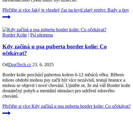
Přečtěte si více
Jaký je vhodný čas na krytí zlatý retrívr: Rady a tipy
Border Kolie
|
Psí plemena
Kdy začíná u psa puberta border kolie: Co
očekávat?
Od
DogTech.cz
23. 6. 2025
Border kolie prochází pubertou kolem 6-12 měsíců věku. Během
tohoto období mohou psy začít být více nezávislí, testují hranice a
mohou se objevit i nové chování. Ujistěte se, že má váš Border kolie
dostatečný pohyb a mentální stimulaci pro udržení zdravého
chování.
Přečtěte si více
Kdy začíná u psa puberta border kolie: Co očekávat?