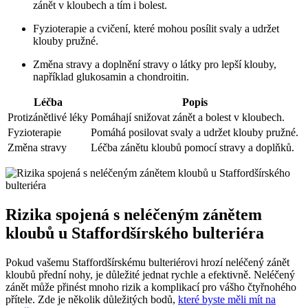
zánět v kloubech a tím i bolest.
Fyzioterapie a cvičení, které mohou posílit svaly a udržet
klouby pružné.
Změna stravy a doplnění stravy o látky pro lepší klouby,
například glukosamin a chondroitin.
Léčba
Popis
Protizánětlivé léky
Pomáhají snižovat zánět a bolest v kloubech.
Fyzioterapie
Pomáhá posilovat svaly a udržet klouby pružné.
Změna stravy
Léčba zánětu kloubů pomocí stravy a doplňků.
Rizika spojená s neléčeným zánětem
kloubů u Staffordšírského bulteriéra
Pokud vašemu Staffordšírskému bulteriérovi hrozí neléčený zánět
kloubů přední nohy, je důležité jednat rychle a efektivně. Neléčený
zánět může přinést mnoho rizik a komplikací pro vášho čtyřnohého
přítele. Zde je několik důležitých bodů,
které byste měli mít na