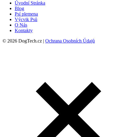
Úvodní Stránka
Blog
Psí plemena
Výcvik Psů
O Nás
Kontakty
© 2026 DogTech.cz |
Ochrana Osobních Údajů