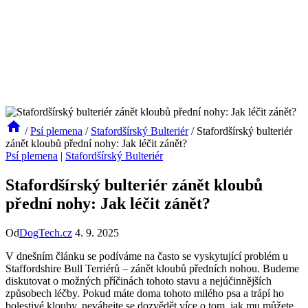
/
Psí plemena
/
Stafordšírský Bulteriér
/
Stafordšírský bulteriér
zánět kloubů přední nohy: Jak léčit zánět?
Psí plemena
|
Stafordšírský Bulteriér
Stafordšírský bulteriér zánět kloubů
přední nohy: Jak léčit zánět?
Od
DogTech.cz
4. 9. 2025
V dnešním článku se podíváme na často se vyskytující problém u
Staffordshire Bull Terriérů – zánět kloubů předních nohou. Budeme
diskutovat o možných příčinách tohoto stavu a nejúčinnějších
způsobech léčby. Pokud máte doma tohoto milého psa a trápí ho
bolestivé klouby, neváhejte se dozvědět více o tom, jak mu můžete