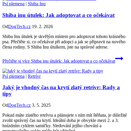
Psí plemena
|
Shiba Inu
Shiba inu útulek: Jak adoptovat a co očekávat
Od
DogTech.cz
19. 2. 2026
Shiba Inu útulek je skvělým místem pro adoptovat tohoto krásného
psa. Přečtěte si, co očekávat při adopci a jak se připravit na nového
člena rodiny. S Shiba Inu útulkem, jste na správné adrese.
Přečtěte si více
Shiba inu útulek: Jak adoptovat a co očekávat
Psí plemena
|
Retrívr
Jaký je vhodný čas na krytí zlatý retrívr: Rady a
tipy
Od
DogTech.cz
3. 5. 2025
Pokud máte zlatého retrívra a plánujete s ním mít štěňata, je důležité
zvolit správný čas na krytí. Ideální doba je obvykle mezi 2. a 3.
hnízdním cyklem samičky. Sledování jejího chování a
menstruačního cyklu může být užitečné.