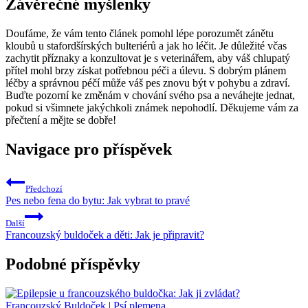
Závěrečné myšlenky
Doufáme, že vám tento článek pomohl lépe porozumět zánětu
kloubů u stafordšírských bulteriérů a jak ho léčit. Je důležité včas
zachytit příznaky a konzultovat je s veterinářem, aby váš chlupatý
přítel mohl brzy získat potřebnou péči a úlevu. S dobrým plánem
léčby a správnou péčí může váš pes znovu být v pohybu a zdraví.
Buďte pozorní ke změnám v chování svého psa a neváhejte jednat,
pokud si všimnete jakýchkoli známek nepohodlí. Děkujeme vám za
přečtení a mějte se dobře!
Navigace pro příspěvek
Předchozí
Pes nebo fena do bytu: Jak vybrat to pravé
Další
Francouzský buldoček a děti: Jak je připravit?
Podobné příspěvky
Francouzský Buldoček
|
Psí plemena