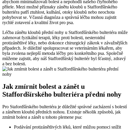
abychom minimalizovali bolest a nepohodlí našeho čtyřnohého
přítele. Mezi možné příznaky zánětu kloubů u Staffordšírského
bulteriéra patří ztuhlost, kulhání, otoky kloubů nebo neochota
pohybovat se. Včasná diagnóza a správná léčba mohou zajistit
rychlé zotavení a kvalitní život pro psa.
Léčba zánětu kloubů přední nohy u Staffordšírského bulteriéra může
zahrnovat fyzikální terapii, léky proti bolesti, nesteroidní
protizánětlivé léky, nebo dokonce chirurgický zákrok v závažnějších
případech. Je důležité spolupracovat se veterinárním lékařem, aby
byla zvolena nejlepší metoda léčby pro konkrétního psa. Společně
můžeme zajistit, aby náš Staffordšírský bulteriér byl šťastný, zdravý
a bez bolesti.
Jak zmírnit bolest a zánět u
Staffordšírského bulteriéra přední nohy
Pro Stafordšírského bulteriéra je důležité správné zacházení s bolestí
a zánětem kloubů předních nohou. Existuje několik způsobů, jak
zmírnit bolest a zánět u tohoto plemene psa:
Podávání protizánětlivých léků, které můžou pomoci snížit