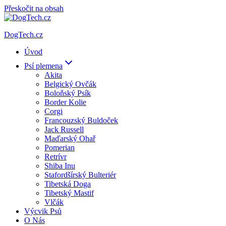
Přeskočit na obsah
DogTech.cz
Úvod
Psí plemena
Akita
Belgický Ovčák
Boloňský Psík
Border Kolie
Corgi
Francouzský Buldoček
Jack Russell
Maďarský Ohař
Pomerian
Retrívr
Shiba Inu
Stafordšírský Bulteriér
Tibetská Doga
Tibetský Mastif
Vlčák
Výcvik Psů
O Nás