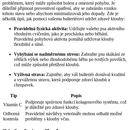
problémem, který může způsobit bolest a omezení pohybu. Je
důležité přijmout preventivní opatření, aby se zabránilo vzniku
tohoto stavu nebo abychom minimalizovali jeho dopady. Zde je
několik tipů, jak pomoci vašemu bulteriérovi udržet zdravé klouby:
Pravidelná fyzická aktivita:
Udržujte vašeho psa aktivního
vhodným cvičením, jako je procházka nebo běhání.
Pravidelná pohybová aktivita pomáhá udržovat klouby
flexibilní a silné.
Vyhýbání se nadměrnému stresu:
Zabraňte psu skákání ze
větších výšek nebo dlouhodobému běhu po tvrdých površích,
což může způsobit přetížení kloubů.
Výživná strava:
Zajistěte, aby váš bulteriér dostával kvalitní
a vyváženou stravu, která podporuje zdraví kloubů a
chrupavek.
Tip
Popis
Podporuje správnou funkcí kolagenového systému, což
Vitamín C
je důležité pro zdravé klouby.
Odborná
Pravidelné návštěvy veterináře mohou odhalit možné
kontrola
problémy s klouby včas.