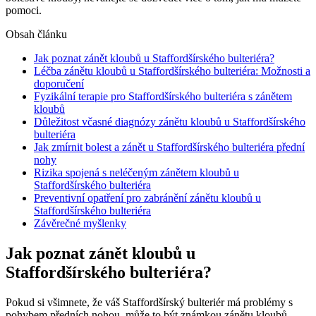
pomoci.
Obsah článku
Jak poznat zánět kloubů u Staffordšírského bulteriéra?
Léčba zánětu kloubů u Staffordšírského bulteriéra: Možnosti a
doporučení
Fyzikální terapie pro Staffordšírského bulteriéra s zánětem
kloubů
Důležitost včasné diagnózy zánětu kloubů u Staffordšírského
bulteriéra
Jak zmírnit bolest a zánět u Staffordšírského bulteriéra přední
nohy
Rizika spojená s neléčeným zánětem kloubů u
Staffordšírského bulteriéra
Preventivní opatření pro zabránění zánětu kloubů u
Staffordšírského bulteriéra
Závěrečné myšlenky
Jak poznat zánět kloubů u
Staffordšírského bulteriéra?
Pokud si všimnete, že váš Staffordšírský bulteriér má problémy s
pohybem předních nohou, může to být známkou zánětu kloubů.