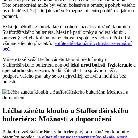
Toto onemocnění může být velmi bolestivé a omezuje pohyb vašeho
psa. Je důležité zjistit, jak správně rozpoznat tento problém a jak mu
pomoci.
Existuje několik známek, které mohou naznačovat zánět kloubů u
Staffordšírského bulteriéra. Mezi ně patří otoky a bolest kloubů,
omezený pohyb, kulhání nebo chování spojené s bolestí. Pokud si
všimnete těchto příznaků,
je důležité okamžitě vyhledat veterinární
péči
.
Můžete také zvážit léčbu zánětu kloubů přední nohy u
Staffordšírského bulteriéra pomocí
léků proti bolesti
,
fyzioterapie
a
speciálního stravování
. Je důležité dbát na správnou péči a
podporu vašeho psa, aby se co nejrychleji zotavil a mohl žít bez
bolesti.
Léčba zánětu kloubů u Staffordšírského
bulteriéra: Možnosti a doporučení
Pokud se váš Staffordšírský bulteriér potýká se zánětem kloubů v
předních nohách,
je důležité vyhledat veterinárního lékaře
,
který