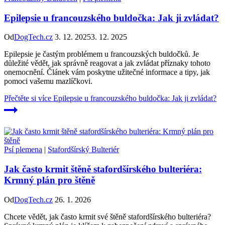
Epilepsie u francouzského buldočka: Jak ji zvládat?
Od
DogTech.cz
3. 12. 2025
3. 12. 2025
Epilepsie je častým problémem u francouzských buldočků. Je
důležité vědět, jak správně reagovat a jak zvládat příznaky tohoto
onemocnění. Článek vám poskytne užitečné informace a tipy, jak
pomoci vašemu mazlíčkovi.
Přečtěte si více
Epilepsie u francouzského buldočka: Jak ji zvládat?
Psí plemena
|
Stafordšírský Bulteriér
Jak často krmit štěně stafordšírského bulteriéra:
Krmný plán pro štěně
Od
DogTech.cz
26. 1. 2026
Chcete vědět, jak často krmit své štěně stafordšírského bulteriéra?