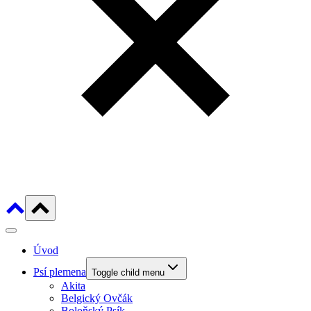
Úvod
Psí plemena
Toggle child menu
Akita
Belgický Ovčák
Boloňský Psík