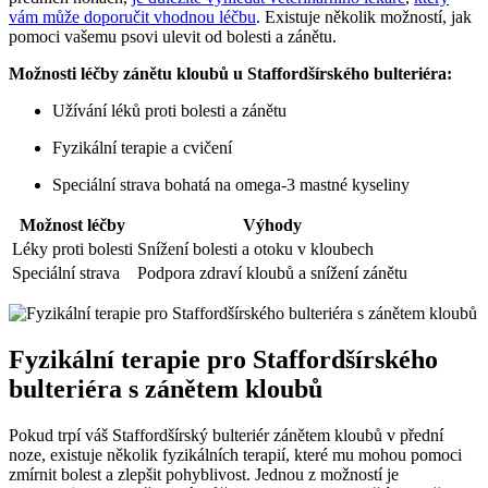
vám může doporučit vhodnou léčbu
. Existuje několik možností, jak
pomoci vašemu psovi ulevit od bolesti a zánětu.
Možnosti léčby zánětu kloubů u Staffordšírského bulteriéra:
Užívání léků proti bolesti a zánětu
Fyzikální terapie a cvičení
Speciální strava bohatá na omega-3 mastné kyseliny
Možnost léčby
Výhody
Léky proti bolesti
Snížení bolesti a otoku v kloubech
Speciální strava
Podpora zdraví kloubů a snížení zánětu
Fyzikální terapie pro Staffordšírského
bulteriéra s zánětem kloubů
Pokud trpí váš Staffordšírský bulteriér zánětem kloubů v přední
noze, existuje několik fyzikálních terapií, které mu mohou pomoci
zmírnit bolest a zlepšit pohyblivost. Jednou z možností je