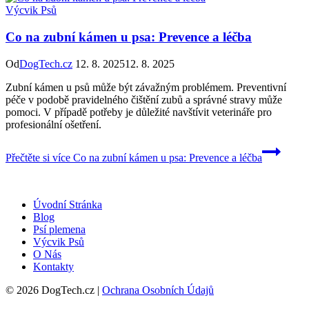
Výcvik Psů
Co na zubní kámen u psa: Prevence a léčba
Od
DogTech.cz
12. 8. 2025
12. 8. 2025
Zubní kámen u psů může být závažným problémem. Preventivní
péče v podobě pravidelného čištění zubů a správné stravy může
pomoci. V případě potřeby je důležité navštívit veterináře pro
profesionální ošetření.
Přečtěte si více
Co na zubní kámen u psa: Prevence a léčba
Úvodní Stránka
Blog
Psí plemena
Výcvik Psů
O Nás
Kontakty
© 2026 DogTech.cz |
Ochrana Osobních Údajů