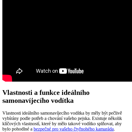
Vlastnosti a funkce ideálního
samonavíjecího vodítka
Vlastnosti ideálního samonavíjecího vodítka by měly být pečlivě
vybírány podle potřeb a chování vašeho pejska. Existuje několik
klíčových vlastností, které by mělo takové vodítko splňovat, aby
bylo pohodlné a
bezpečné pro vašeho čtyřnohého kamaráda
.