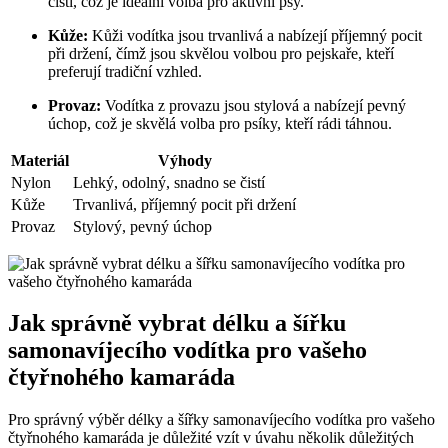
čistí, což je ideální volba pro aktivní psy.
Kůže:
Kůži vodítka jsou trvanlivá a nabízejí příjemný pocit
při držení, čímž jsou skvělou volbou pro pejskaře, kteří
preferují tradiční vzhled.
Provaz:
Vodítka z provazu jsou stylová a nabízejí pevný
úchop, což je skvělá volba pro psíky, kteří rádi táhnou.
Materiál
Výhody
Nylon
Lehký, odolný, snadno se čistí
Kůže
Trvanlivá, příjemný pocit při držení
Provaz
Stylový, pevný úchop
Jak správně vybrat délku a šířku
samonavíjecího vodítka pro vašeho
čtyřnohého kamaráda
Pro správný výběr délky a šířky samonavíjecího vodítka pro vašeho
čtyřnohého kamaráda je důležité vzít v úvahu několik důležitých