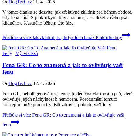
Od
DogTech.cz
21. 4. 2025
V tomto článku se dozvíte, jak efektivně zklidnit psa během období,
kdy fena hárá. S praktickými tipy a radami, jak udržet vašeho psa
klidného a šťastného během této fáze.
Přečtěte si více
Jak zklidnit psa, když fena hárá? Praktické tipy
Feny
|
Výcvik Psů
Fena GR: Co to znamená a jak to ovlivňuje vaši
fenu
Od
DogTech.cz
12. 4. 2026
Fena GR, neboli genová rezistence, je dědičná vlastnost u psů, která
ovlivňuje jejich náchylnost k nemocem. Porozumění tomuto
konceptu může pomoci zajistit zdraví a pohodu vaší feny.
Přečtěte si více
Fena GR: Co to znamená a jak to ovlivňuje vaši
fenu