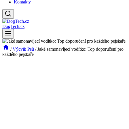
Kontakty
DogTech.cz
/
Výcvik Psů
/
Jaké samonavíjecí vodítko: Top doporučení pro
každého pejskaře