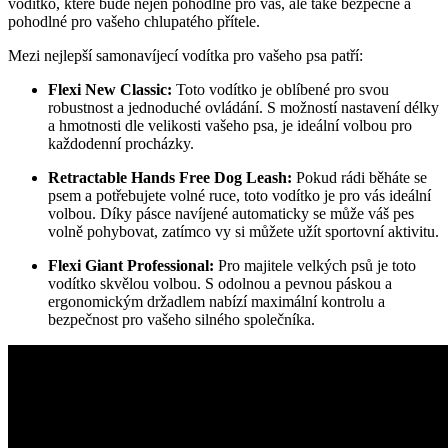
vodítko, které bude nejen pohodlné pro vás, ale také bezpečné a
pohodlné pro vašeho chlupatého přítele.
Mezi nejlepší samonavíjecí vodítka pro vašeho psa patří:
Flexi New Classic:
Toto vodítko je oblíbené pro svou
robustnost a jednoduché ovládání. S možností nastavení délky
a hmotnosti dle velikosti vašeho psa, je ideální volbou pro
každodenní procházky.
Retractable Hands Free Dog Leash:
Pokud rádi běháte se
psem a potřebujete volné ruce, toto vodítko je pro vás ideální
volbou. Díky pásce navíjené automaticky se může váš pes
volně pohybovat, zatímco vy si můžete užít sportovní aktivitu.
Flexi Giant Professional:
Pro majitele velkých psů je toto
vodítko skvělou volbou. S odolnou a pevnou páskou a
ergonomickým držadlem nabízí maximální kontrolu a
bezpečnost pro vašeho silného společníka.