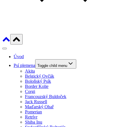
Úvod
Psí plemena
Toggle child menu
Akita
Belgický Ovčák
Boloňský Psík
Border Kolie
Corgi
Francouzský Buldoček
Jack Russell
Maďarský Ohař
Pomerian
Retrívr
Shiba Inu