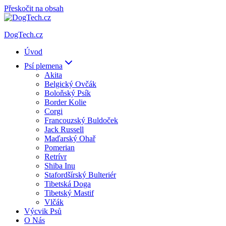
Přeskočit na obsah
DogTech.cz
Úvod
Psí plemena
Akita
Belgický Ovčák
Boloňský Psík
Border Kolie
Corgi
Francouzský Buldoček
Jack Russell
Maďarský Ohař
Pomerian
Retrívr
Shiba Inu
Stafordšírský Bulteriér
Tibetská Doga
Tibetský Mastif
Vlčák
Výcvik Psů
O Nás