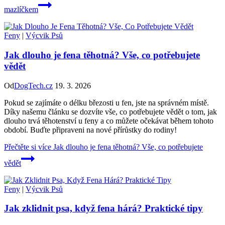
mazlíčkem
Feny
|
Výcvik Psů
Jak dlouho je fena těhotná? Vše, co potřebujete
vědět
Od
DogTech.cz
19. 3. 2026
Pokud se zajímáte o délku březosti u fen, jste na správném místě.
Díky našemu článku se dozvíte vše, co potřebujete vědět o tom, jak
dlouho trvá těhotenství u feny a co můžete očekávat během tohoto
období. Buďte připraveni na nové přírůstky do rodiny!
Přečtěte si více
Jak dlouho je fena těhotná? Vše, co potřebujete
vědět
Feny
|
Výcvik Psů
Jak zklidnit psa, když fena hárá? Praktické tipy