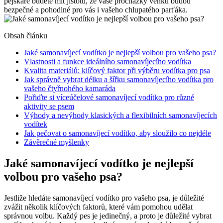
pejskaře budete mít jistotu, že vaše procházky venku budou
bezpečné a pohodlné pro vás i vašeho chlupatého parťáka.
Obsah článku
Jaké samonavíjecí vodítko je nejlepší volbou pro vašeho psa?
Vlastnosti a funkce ideálního samonavíjecího vodítka
Kvalita materiálů: klíčový faktor při výběru vodítka pro psa
Jak správně vybrat délku a šířku samonavíjecího vodítka pro
vašeho čtyřnohého kamaráda
Pořiďte si víceúčelové samonavíjecí vodítko pro různé
aktivity se psem
Výhody a nevýhody klasických a flexibilních samonavíjecích
vodítek
Jak pečovat o samonavíjecí vodítko, aby sloužilo co nejdéle
Závěrečné myšlenky
Jaké samonavíjecí vodítko je nejlepší
volbou pro vašeho psa?
Jestliže hledáte samonavíjecí vodítko pro vašeho psa, je důležité
zvážit několik klíčových faktorů, které vám pomohou udělat
správnou volbu. Každý pes je jedinečný, a proto je důležité vybrat