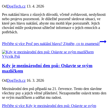
Od
DogTech.cz
13. 4. 2026
Pes naklání hlavu z různých důvodů, včetně zvědavosti, neslyšnosti
nebo projevu pozornosti. Je důležité pozorně sledovat situaci, ve
které pes hlavu naklání, abyste mu mohli lépe porozumět. Jejich
chování může poskytnout užitečné informace o jejich emocích a
potřebách.
Přečtěte si více
Proč pes naklání hlavu? Zjistěte, co to znamená!
Výcvik Psů
Kdy je mezinárodní den psů: Oslavte se svým
mazlíčkem
Od
DogTech.cz
16. 3. 2026
Mezinárodní den psů připadá na 21. července. Tento den slavíme
všechny psy a jejich věrné přátelství. Nezapomeňte oslavit tento den
se svým mazlíčkem a udělat mu radost.
Přečtěte si více
Kdy je mezinárodní den psů: Oslavte se svým