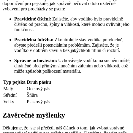
doporučení pro pejskaře, jak správně pečovat o toto užitečné
vybavení pro procházky se psem:
Pravidelné čištění:
Zajistěte, aby vodítko bylo pravidelně
čištěno od prachu, špíny a vlhkosti, které mohou ovlivnit jeho
funkčnost.
Pravidelná údržba:
Zkontrolujte stav vodítka pravidelně,
abyste předešli potenciálním problémům. Zajistěte, že je
vodítko v dobrém stavu a bez jakýchkoli trhlin či rozbití.
Správné uchovávání:
Uchovávejte vodítko na suchém místě,
chráněné před přímým slunečním zářením nebo vlhkostí, což
může způsobit poškození materiálu.
Typ pejska
Druh pásku
Malý
Ocelový pás
Střední
Šňůra
Velký
Plastový pás
Závěrečné myšlenky
Děkujeme, že jste si přečetli náš článek o tom, jak vybrat správné