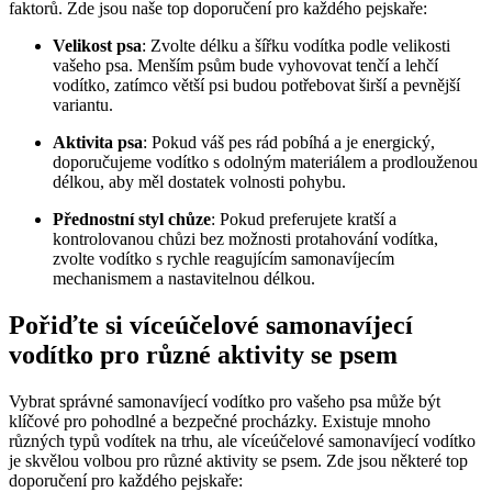
faktorů. Zde jsou naše top doporučení pro každého pejskaře:
Velikost psa
: Zvolte délku a šířku vodítka podle velikosti
vašeho psa. Menším psům bude vyhovovat tenčí a lehčí
vodítko, zatímco větší psi budou potřebovat širší a pevnější
variantu.
Aktivita psa
: Pokud váš pes rád pobíhá a je energický,
doporučujeme vodítko s odolným materiálem a prodlouženou
délkou, aby měl dostatek volnosti pohybu.
Přednostní styl chůze
: Pokud preferujete kratší a
kontrolovanou chůzi bez možnosti protahování vodítka,
zvolte vodítko s rychle reagujícím samonavíjecím
mechanismem a nastavitelnou délkou.
Pořiďte si víceúčelové samonavíjecí
vodítko pro různé aktivity se psem
Vybrat správné samonavíjecí vodítko pro vašeho psa může být
klíčové pro pohodlné a bezpečné procházky. Existuje mnoho
různých typů vodítek na trhu, ale víceúčelové samonavíjecí vodítko
je skvělou volbou pro různé aktivity se psem. Zde jsou některé top
doporučení pro každého pejskaře: