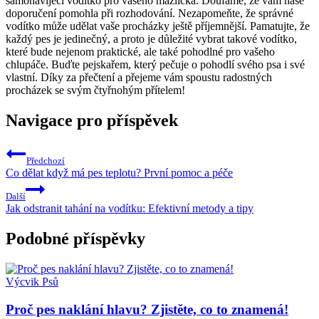
samonavíjecí vodítko pro vašeho mazlíčka. Doufáme, že vám naše
doporučení pomohla při rozhodování. Nezapomeňte, že správné
vodítko může udělat vaše procházky ještě příjemnější. Pamatujte, že
každý pes je jedinečný, a proto je důležité vybrat takové vodítko,
které bude nejenom praktické, ale také pohodlné pro vašeho
chlupáče. Buďte pejskařem, který pečuje o pohodlí svého psa i své
vlastní. Díky za přečtení a přejeme vám spoustu radostných
procházek se svým čtyřnohým přítelem!
Navigace pro příspěvek
Předchozí
Co dělat když má pes teplotu? První pomoc a péče
Další
Jak odstranit tahání na vodítku: Efektivní metody a tipy
Podobné příspěvky
Výcvik Psů
Proč pes naklání hlavu? Zjistěte, co to znamená!