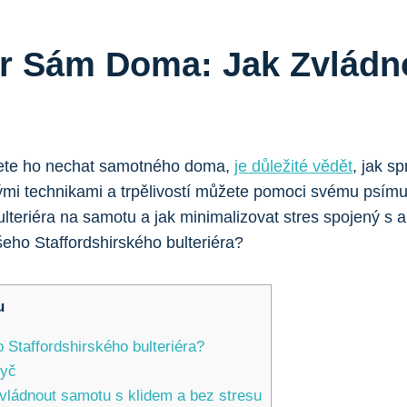
iér Sám Doma: Jak Zvlád
ujete ho nechat samotného doma,
je důležité vědět
, jak s
nými technikami a trpělivostí můžete pomoci svému psímu m
bulteriéra na samotu a jak minimalizovat stres spojený s
u
o Staffordshirského bulteriéra?
ryč
vládnout samotu s klidem a bez stresu