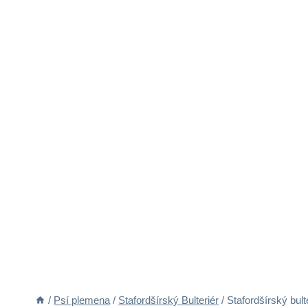
/
Psí plemena
/
Stafordšírský Bulteriér
/
Stafordšírský bul