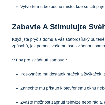
Vytvořte mu bezpečné místo, kde se cítí příj
Zabavte A Stimulujte Své
Když jste pryč z domu a váš stafordšírský bulteriér
způsobů, jak pomoci vašemu psu zvládnout samot
**Tipy pro zvládnutí samoty:**
Poskytněte mu dostatek hraček a žvýkaček, a
Zanechte mu přístup k otevřenému oknu nebo
Zvažte možnost zapnutí televize nebo rádia, 