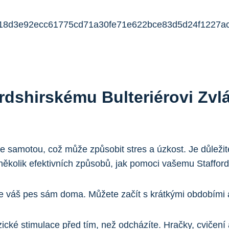
rdshirskému Bulteriérovi Zv
 se samotou, což může způsobit stres a úzkost. Je důle
 několik efektivních způsobů, jak pomoci vašemu Staffor
e váš pes sám doma. Můžete začít s krátkými obdobími a
zické stimulace před tím, než odcházíte. Hračky, cvičen