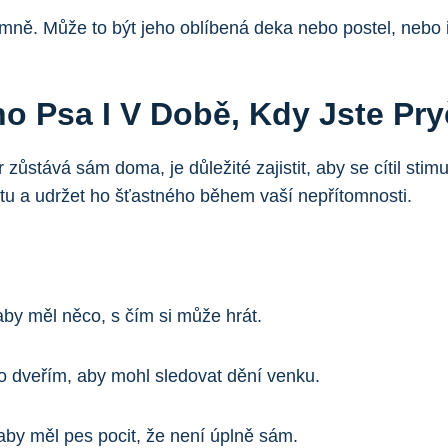
emně. Může to být jeho oblíbená deka nebo postel, nebo 
ho Psa I V Době, Kdy Jste Pry
 zůstává sám doma, je důležité zajistit, aby se cítil stim
u a udržet ho šťastného během vaší nepřítomnosti.
by měl něco, s čím si může hrát.
 dveřím, aby mohl sledovat dění venku.
aby měl pes pocit, že není úplně sám.