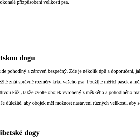
okonalé přizpůsobení velikosti psa.
etskou dogu
bude pohodlný a zároveň bezpečný. Zde je několik tipů a doporučení, jak
ité znát správné rozměry krku vašeho psa. Použijte měřicí pásek a měřt
livou kůži, takže zvolte obojek vyrobený z měkkého a pohodlného mate
Je důležité, aby obojek měl možnost nastavení různých velikostí, aby 
ibetské dogy