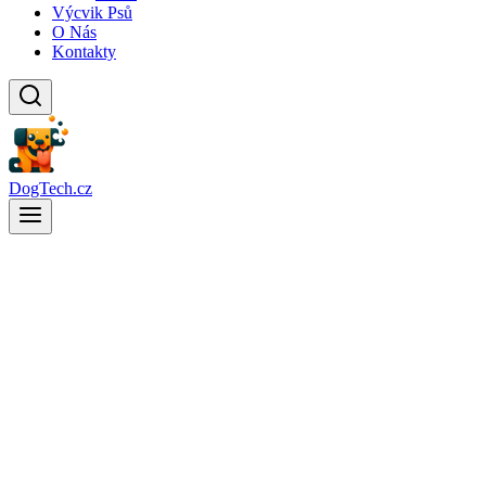
Výcvik Psů
O Nás
Kontakty
DogTech.cz