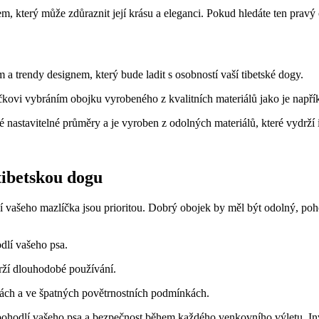
 který může zdůraznit její krásu a eleganci. Pokud hledáte ten pravý ob
m a trendy designem, který bude ladit s osobností vaší tibetské dogy.
čkovi vybráním obojku vyrobeného z kvalitních materiálů jako je např
nastavitelné průměry a je vyroben z odolných materiálů, které vydrží i 
tibetskou dogu
í vašeho mazlíčka jsou prioritou. Dobrý obojek by měl být odolný, poho
dlí vašeho psa.
rží dlouhodobé používání.
nách a ve špatných povětrnostních podmínkách.
ohodlí vašeho psa a bezpečnost během každého venkovního výletu. Invest