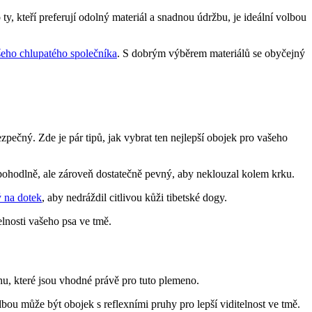
, kteří preferují odolný materiál a snadnou údržbu, je ideální volbou
eho chlupatého společníka
. S dobrým výběrem materiálů se obyčejný
zpečný. Zde je pár tipů, jak vybrat ten nejlepší obojek pro vašeho
 pohodlně, ale zároveň dostatečně pevný, aby neklouzal kolem krku.
 na dotek
, aby nedráždil citlivou kůži tibetské dogy.
elnosti vašeho psa ve tmě.
rhu, které jsou vhodné právě pro tuto plemeno.
bou může být obojek s reflexními pruhy pro lepší viditelnost ve tmě.