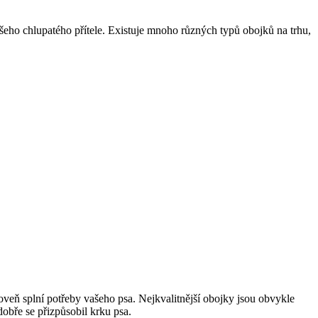
vašeho chlupatého přítele. Existuje mnoho různých typů obojků na trhu,
ároveň splní potřeby vašeho psa. Nejkvalitnější obojky jsou obvykle
dobře se přizpůsobil krku psa.