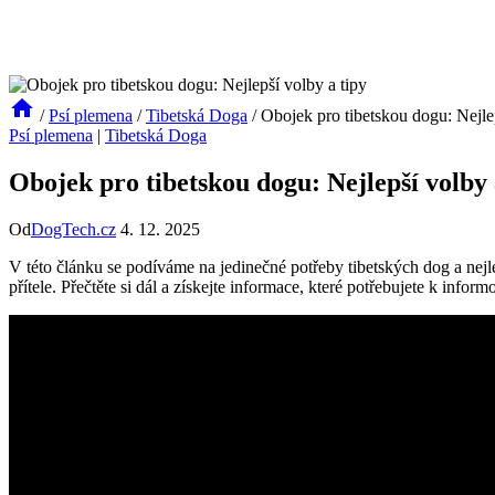
/
Psí plemena
/
Tibetská Doga
/
Obojek pro tibetskou dogu: Nejlep
Psí plemena
|
Tibetská Doga
Obojek pro tibetskou dogu: Nejlepší volby 
Od
DogTech.cz
4. 12. 2025
V této článku se podíváme na jedinečné potřeby tibetských dog a nejl
přítele. Přečtěte si dál a získejte informace, které potřebujete k info