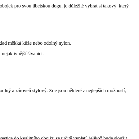
ojek pro svou tibetskou dogu, je důležité vybrat si takový, který
íklad měkká kůže nebo odolný nylon.
nejaktivnější štvanici.
dlný a zároveň stylový. Zde jsou některé z nejlepších možností,
ice do kvalitního obojku se určitě vyplatí, jelikož bude sloužit