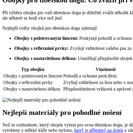
Při výběru obojku pro vaši tibetskou dogu je důležité zvážit několik 
ale některé se hodí více než jiné.
Nejlepší volby obojků pro tibetskou dogu zahrnují:
Obojky s polstrovaným límcem:
Poskytují pohodlí a ochranu p
Obojky s reflexními prvky:
Zvyšují viditelnost vašeho psa za 
Obojky s nastavitelnou délkou:
Umožňují přizpůsobit obojek ve
Typ obojku
Vlastnosti
Obojky s polstrovaným límcem
Pohodlí a ochrana proti tření.
Obojky s reflexními prvky
Zvyšují viditelnost za šera nebo v noc
Obojky s nastavitelnou délkou
Přizpůsobitelnost velikosti a správné 
Nejlepší materiály pro pohodlné nošení
Než se rozhodnete, který obojek vybrat pro svou tibetskou dogu, je důl
vyrobeny z měkké kůže nebo nylonu,
který je příjemný na dotek
a zár