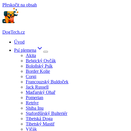
Přeskočit na obsah
DogTech.cz
Úvod
Psí plemena
Akita
Belgický Ovčák
Boloňský Psík
Border Kolie
Corgi
Francouzský Buldoček
Jack Russell
Maďarský Ohař
Pomerian
Retrívr
Shiba Inu
Stafordšírský Bulteriér
Tibetská Doga
Tibetský Mastif
Vlčák