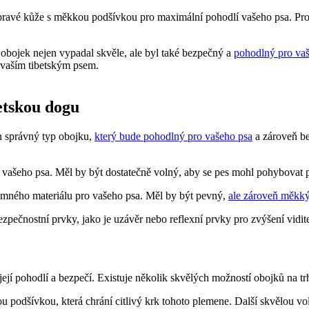
 pravé kůže s měkkou podšívkou pro maximální pohodlí vašeho psa. Pro ty
y obojek nejen vypadal skvěle, ale byl také bezpečný a
pohodlný pro vaš
vaším tibetským psem.
etskou dogu
en správný typ obojku,
který bude pohodlný pro vašeho psa
a zároveň be
pro vašeho psa. Měl by být dostatečně volný, aby se pes mohl pohybovat
emného materiálu pro vašeho psa. Měl by být pevný,
ale zároveň měkký
zpečnostní prvky, jako je uzávěr nebo reflexní prvky pro zvýšení vidit
í její pohodlí a bezpečí. Existuje několik skvělých možností obojků na t
u podšívkou, která chrání citlivý krk tohoto plemene. Další skvělou vol