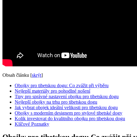
Obsah článku
[
skrýt
]
Obojky pro tibetskou dogu: Co zvážit při výběru
Nejlepší materiály pro pohodlné nošení
Tipy pro správné nastavení obojku pro tibetskou dogu
Nejlepší obojky na trhu pro tibetskou dogu
Jak vybrat obojek ideální velikosti pro tibetskou dogu
Obojky s moderním designem pro stylové tibetské dogy
Kolik investovat do kvalitního obojku pro tibetskou dogu
Klíčové Poznatky
Obojky pro tibetskou dogu: Co zvážit při 