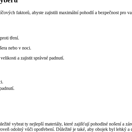
klíčových faktorů, abyste zajistili maximální pohodlí a bezpečnost pro 
roti tření.
šera nebo v noci.
likosti a zajistit správné padnutí.
i.
padnutí.
ežité vybrat ty nejlepší materiály, které zajišťují pohodlné nošení a z
oveň odolný vůči opotřebení. Důležité je také, aby obojek byl lehký a 