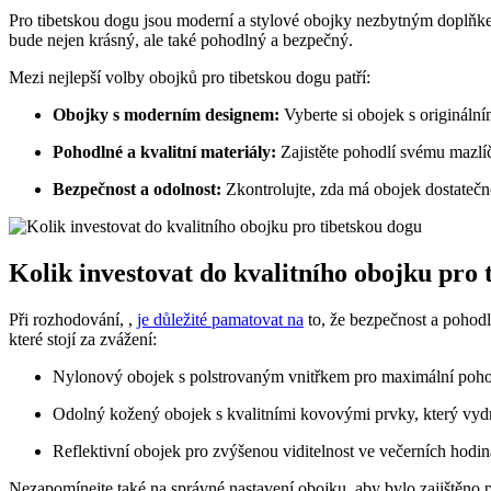
Pro tibetskou dogu jsou moderní a stylové obojky nezbytným doplňkem,
bude nejen krásný, ale také pohodlný a bezpečný.
Mezi nejlepší volby obojků pro tibetskou dogu patří:
Obojky s moderním designem:
Vyberte si obojek s originální
Pohodlné a kvalitní materiály:
Zajistěte pohodlí svému mazlí
Bezpečnost a odolnost:
Zkontrolujte, zda má obojek dostatečné 
Kolik investovat do kvalitního obojku pro 
Při rozhodování, ,
je důležité pamatovat na
to, že bezpečnost a pohodl
které stojí za zvážení:
Nylonový obojek s polstrovaným vnitřkem pro maximální poho
Odolný kožený obojek s kvalitními kovovými prvky, který vyd
Reflektivní obojek pro zvýšenou viditelnost ve večerních hodi
Nezapomínejte také na správné nastavení obojku, aby bylo zajištěno p