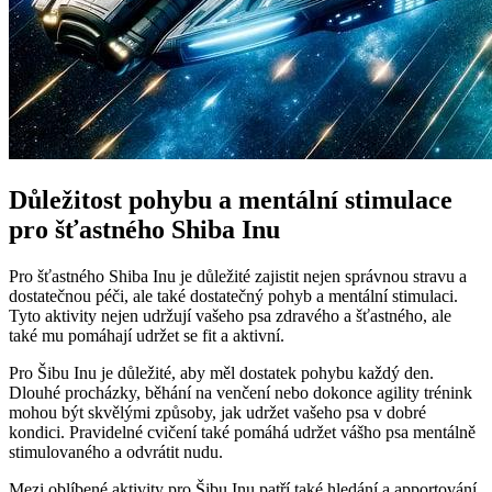
Důležitost pohybu a mentální stimulace
pro šťastného Shiba Inu
Pro šťastného Shiba Inu je důležité zajistit nejen správnou stravu a
dostatečnou péči, ale také dostatečný pohyb a mentální stimulaci.
Tyto aktivity nejen udržují vašeho psa zdravého a šťastného, ale
také mu pomáhají udržet se fit a aktivní.
Pro Šibu Inu je důležité, aby měl dostatek pohybu každý den.
Dlouhé procházky, běhání na venčení nebo dokonce agility trénink
mohou být skvělými způsoby, jak udržet vašeho psa v dobré
kondici. Pravidelné cvičení také pomáhá udržet vášho psa mentálně
stimulovaného a odvrátit nudu.
Mezi oblíbené aktivity pro Šibu Inu patří také hledání a apportování