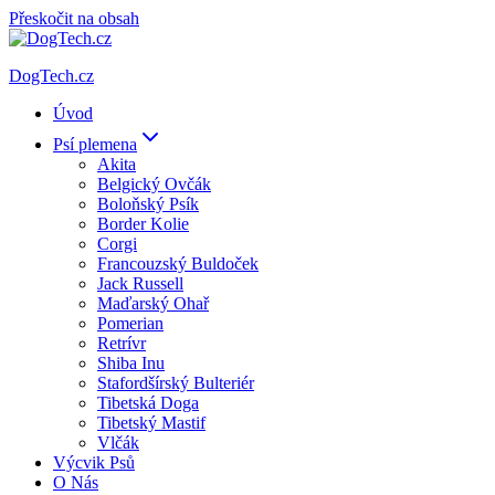
Přeskočit na obsah
DogTech.cz
Úvod
Psí plemena
Akita
Belgický Ovčák
Boloňský Psík
Border Kolie
Corgi
Francouzský Buldoček
Jack Russell
Maďarský Ohař
Pomerian
Retrívr
Shiba Inu
Stafordšírský Bulteriér
Tibetská Doga
Tibetský Mastif
Vlčák
Výcvik Psů
O Nás