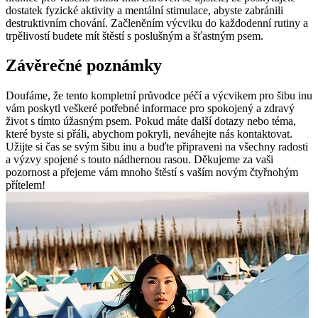
dostatek fyzické aktivity a mentální stimulace, abyste zabránili
destruktivním chování. Začleněním výcviku do každodenní rutiny a
trpělivostí budete mít štěstí s poslušným a šťastným psem.
Závěrečné poznámky
Doufáme, že tento kompletní průvodce péčí a výcvikem pro šibu inu
vám poskytl veškeré potřebné informace pro spokojený a zdravý
život s tímto úžasným psem. Pokud máte další dotazy nebo téma,
které byste si přáli, abychom pokryli, neváhejte nás kontaktovat.
Užijte si čas se svým šibu inu a buďte připraveni na všechny radosti
a výzvy spojené s touto nádhernou rasou. Děkujeme za vaši
pozornost a přejeme vám mnoho štěstí s vaším novým čtyřnohým
přítelem!