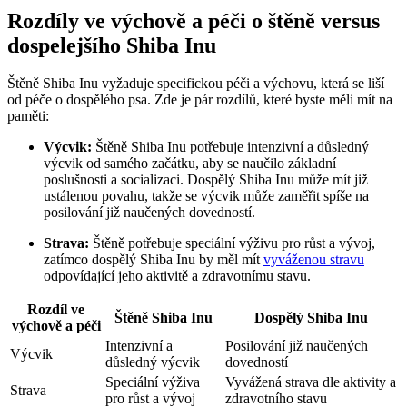
Rozdíly ve výchově a péči o štěně versus
dospelejšího Shiba Inu
Štěně Shiba Inu vyžaduje specifickou péči a výchovu, která se liší
od péče o dospělého psa. Zde je pár rozdílů, které byste měli mít na
paměti:
Výcvik:
Štěně Shiba Inu potřebuje intenzivní a důsledný
výcvik od samého začátku, aby se naučilo základní
poslušnosti a socializaci. Dospělý Shiba Inu může mít již
ustálenou povahu, takže se výcvik může zaměřit spíše na
posilování již naučených dovedností.
Strava:
Štěně potřebuje speciální výživu pro růst a vývoj,
zatímco dospělý Shiba Inu by měl mít
vyváženou stravu
odpovídající jeho aktivitě a zdravotnímu stavu.
Rozdíl ve
Štěně Shiba Inu
Dospělý Shiba Inu
výchově a péči
Intenzivní a
Posilování již naučených
Výcvik
důsledný výcvik
dovedností
Speciální výživa
Vyvážená strava dle aktivity a
Strava
pro růst a vývoj
zdravotního stavu