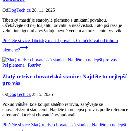
Od
DogTech.cz
28. 11. 2025
Tibetský mastif je starobylé plemeno s unikátní povahou.
Očekávejte od něj loajalitu, odvahu a nezávislost. Tato psí rasa je
velmi inteligentní a vyžaduje pevné vedení a konzistentní výcvik.
Přečtěte si více
Tibetský mastif povaha: Co očekávat od tohoto
plemene?
Psí plemena
|
Retrívr
Zlatý retrívr chovatelská stanice: Najděte tu nejlepší
pro vás
Od
DogTech.cz
25. 5. 2025
Pokud váháte, kde koupit zlatého retrívra, zabývejte se
chovatelskými stanicemi. Najděte tu nejlepší pro vás podle reference
a renomé, které si chovatelé vybudovali.
Přečtěte si více
Zlatý retrívr chovatelská stanice: Najděte tu nejlepší