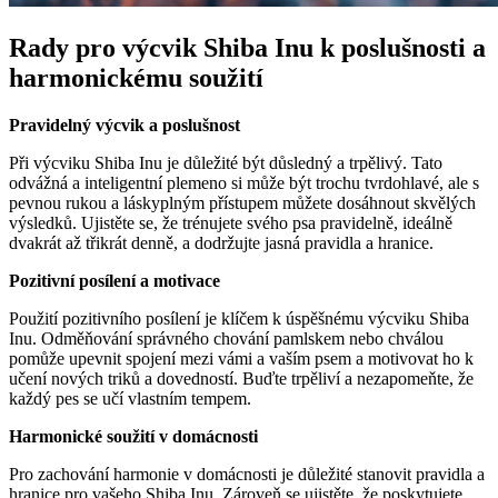
Rady pro výcvik Shiba Inu k poslušnosti a
harmonickému soužití
Pravidelný výcvik a poslušnost
Při výcviku Shiba Inu je důležité být důsledný a trpělivý. Tato
odvážná a inteligentní plemeno si může být trochu tvrdohlavé, ale s
pevnou rukou a láskyplným přístupem můžete dosáhnout skvělých
výsledků. Ujistěte se, že trénujete svého psa pravidelně, ideálně
dvakrát až třikrát denně, a dodržujte jasná pravidla a hranice.
Pozitivní posílení a motivace
Použití pozitivního posílení je klíčem k úspěšnému výcviku Shiba
Inu. Odměňování správného chování pamlskem nebo chválou
pomůže upevnit spojení mezi vámi a vaším psem a motivovat ho k
učení nových triků a dovedností. Buďte trpěliví a nezapomeňte, že
každý pes se učí vlastním tempem.
Harmonické soužití v domácnosti
Pro zachování harmonie v domácnosti je důležité stanovit pravidla a
hranice pro vašeho Shiba Inu. Zároveň se ujistěte, že poskytujete