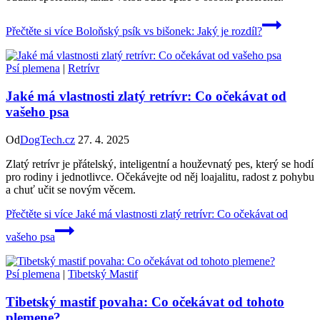
Přečtěte si více
Boloňský psík vs bišonek: Jaký je rozdíl?
Psí plemena
|
Retrívr
Jaké má vlastnosti zlatý retrívr: Co očekávat od
vašeho psa
Od
DogTech.cz
27. 4. 2025
Zlatý retrívr je přátelský, inteligentní a houževnatý pes, který se hodí
pro rodiny i jednotlivce. Očekávejte od něj loajalitu, radost z pohybu
a chuť učit se novým věcem.
Přečtěte si více
Jaké má vlastnosti zlatý retrívr: Co očekávat od
vašeho psa
Psí plemena
|
Tibetský Mastif
Tibetský mastif povaha: Co očekávat od tohoto
plemene?