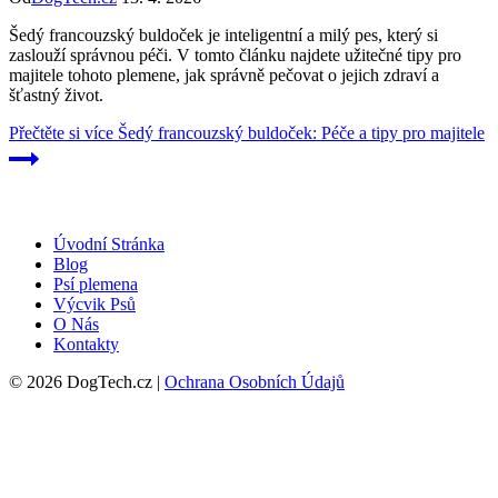
Šedý francouzský buldoček je inteligentní a milý pes, který si
zaslouží správnou péči. V tomto článku najdete užitečné tipy pro
majitele tohoto plemene, jak správně pečovat o jejich zdraví a
šťastný život.
Přečtěte si více
Šedý francouzský buldoček: Péče a tipy pro majitele
Úvodní Stránka
Blog
Psí plemena
Výcvik Psů
O Nás
Kontakty
© 2026 DogTech.cz |
Ochrana Osobních Údajů