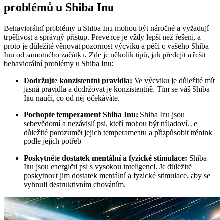
problémů u Shiba Inu
Behaviorální problémy u Shiba Inu mohou být náročné a vyžadují
trpělivost a správný přístup. Prevence je vždy lepší než řešení, a
proto je důležité věnovat pozornost výcviku a péči o vašeho Shiba
Inu od samotného začátku. Zde je několik tipů, jak předejít a řešit
behaviorální problémy u Shiba Inu:
Dodržujte konzistentní pravidla:
Ve výcviku je důležité mít
jasná pravidla a dodržovat je konzistentně. Tím se váš Shiba
Inu naučí, co od něj očekáváte.
Pochopte temperament Shiba Inu:
Shiba Inu jsou
sebevědomí a nezávislí psi, kteří mohou být náladoví. Je
důležité porozumět jejich temperamentu a přizpůsobit trénink
podle jejich potřeb.
Poskytněte dostatek mentální a fyzické stimulace:
Shiba
Inu jsou energičtí psi s vysokou inteligencí. Je důležité
poskytnout jim dostatek mentální a fyzické stimulace, aby se
vyhnuli destruktivním chováním.