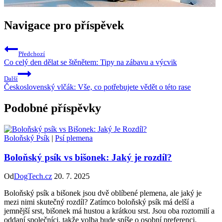
Navigace pro příspěvek
Předchozí
Co celý den dělat se štěnětem: Tipy na zábavu a výcvik
Další
Československý vlčák: Vše, co potřebujete vědět o této rase
Podobné příspěvky
Boloňský Psík
|
Psí plemena
Boloňský psík vs bišonek: Jaký je rozdíl?
Od
DogTech.cz
20. 7. 2025
Boloňský psík a bišonek jsou dvě oblíbené plemena, ale jaký je
mezi nimi skutečný rozdíl? Zatímco boloňský psík má delší a
jemnější srst, bišonek má hustou a krátkou srst. Jsou oba roztomilí a
oddaní společníci, takže volba bude spíše o osobní preferenci.