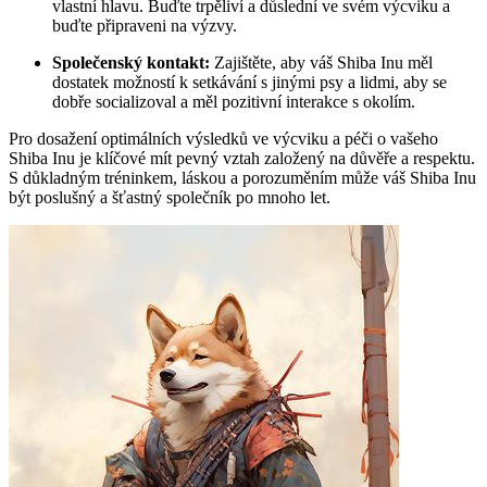
vlastní hlavu. Buďte trpěliví a důslední ve svém výcviku a
buďte připraveni na výzvy.
Společenský kontakt:
Zajištěte, aby váš Shiba Inu měl
dostatek možností k setkávání s jinými psy a lidmi, aby se
dobře socializoval a měl pozitivní interakce s okolím.
Pro dosažení optimálních výsledků ve výcviku a péči o vašeho
Shiba Inu je klíčové mít pevný vztah založený na důvěře a respektu.
S důkladným tréninkem, láskou a porozuměním může váš Shiba Inu
být poslušný a šťastný společník po mnoho let.