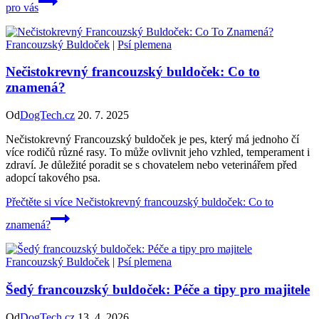
pro vás
Francouzský Buldoček
|
Psí plemena
Nečistokrevný francouzský buldoček: Co to
znamená?
Od
DogTech.cz
20. 7. 2025
Nečistokrevný Francouzský buldoček je pes, který má jednoho čí
více rodičů různé rasy. To může ovlivnit jeho vzhled, temperament i
zdraví. Je důležité poradit se s chovatelem nebo veterinářem před
adopcí takového psa.
Přečtěte si více
Nečistokrevný francouzský buldoček: Co to
znamená?
Francouzský Buldoček
|
Psí plemena
Šedý francouzský buldoček: Péče a tipy pro majitele
Od
DogTech.cz
13. 4. 2026