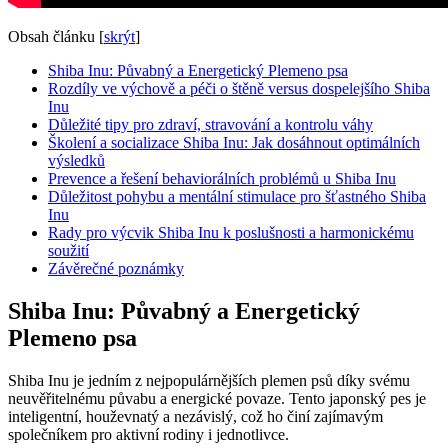
Obsah článku
[
skrýt
]
Shiba Inu: Půvabný a Energetický Plemeno psa
Rozdíly ve výchově a péči o štěně versus dospelejšího Shiba
Inu
Důležité tipy pro zdraví, stravování a kontrolu váhy
Školení a socializace Shiba Inu: Jak dosáhnout optimálních
výsledků
Prevence a řešení behaviorálních problémů u Shiba Inu
Důležitost pohybu a mentální stimulace pro šťastného Shiba
Inu
Rady pro výcvik Shiba Inu k poslušnosti a harmonickému
soužití
Závěrečné poznámky
Shiba Inu: Půvabný a Energetický
Plemeno psa
Shiba Inu je jedním z nejpopulárnějších plemen psů díky svému
neuvěřitelnému půvabu a energické povaze. Tento japonský pes je
inteligentní, houževnatý a nezávislý, což ho činí zajímavým
společníkem pro aktivní rodiny i jednotlivce.