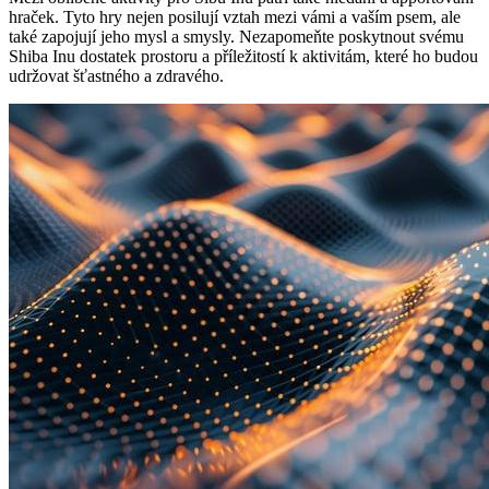
hraček. Tyto hry nejen posilují vztah mezi vámi a vaším psem, ale
také zapojují jeho mysl a smysly. Nezapomeňte poskytnout svému
Shiba Inu dostatek prostoru a příležitostí k aktivitám, které ho budou
udržovat šťastného a zdravého.