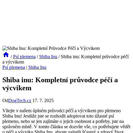
/
Psí plemena
/
Shiba Inu
/
Shiba inu: Kompletní průvodce péčí
a výcvikem
Psí plemena
|
Shiba Inu
Shiba inu: Kompletní průvodce péčí a
výcvikem
Od
DogTech.cz
17. 7. 2025
Vítejte v našem úplném průvodci péčí a výcvikem pro plemeno
Shiba Inu! Jestliže jste se rozhodli adoptovat toto úžasné psí
plemeno, nebo se jen zajímáte o jejich osobnost a potřeby, jste na
správném místě. V tomto článku se dozvíte vše, co potřebujete vědět
o péči a výcviku Shiba Inu, abyste zajistili šťastný a zdravý život