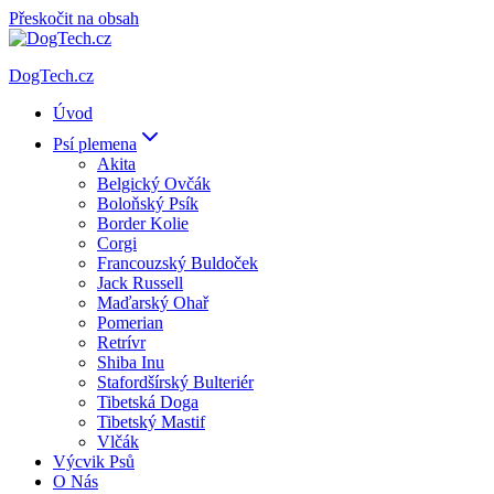
Přeskočit na obsah
DogTech.cz
Úvod
Psí plemena
Akita
Belgický Ovčák
Boloňský Psík
Border Kolie
Corgi
Francouzský Buldoček
Jack Russell
Maďarský Ohař
Pomerian
Retrívr
Shiba Inu
Stafordšírský Bulteriér
Tibetská Doga
Tibetský Mastif
Vlčák
Výcvik Psů
O Nás