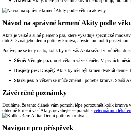
Aktivita:
Akity, které jsou velmi aktivní nebo sportují, mohou 
Návod na správné krmení Akity podle věku 
Akita je velké a silné plemeno psa, které vyžaduje specifické množství
důležité znát jeho denní potřeby krmiva, abyste mu mohli poskytnout
Podívejme se tedy na to, kolik by měl váš Akita sežrat v průběhu dne:
Štěně:
Věnujte pozornost věku a váze štěněte. V prvních měsícíc
Dospělý pes:
Dospělý Akita by měl být krmen dvakrát denně. M
Starší pes:
S věkem se může změnit i potřeba krmiva. Starší Ak
Závěrečné poznámky
Doufáme, že tento článek vám pomohl lépe porozumět kolik krmiva vaš
ohledně krmení vaší Akity, neváhejte se poradit s
veterinárním lékař
Navigace pro příspěvek