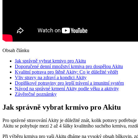
Obsah článku
Jak správně vybrat krmivo pro Akitu
Doporučené denní množství krmiva pro dospělou Akitu
Kvalitní potrava pro štěně Akity: Co je důležité vědět
Vliv stravy na zdraví a kondici Akity
Doplňkové potraviny pro lepší trávení a imunitní systém
Návod na správné krmení Akity podle věku a aktivity
Závěrečné poznámky
Jak správně vybrat krmivo pro Akitu
Pro správné stravování Akity je důležité znát, kolik potravy potřebuj
Akitu se pohybuje mezi 2 až 4 šálky kvalitního suchého krmiva, rozd
Při výběru krmiva pro vaši Akitu dbáme na vysoký obsah bílkovin, zd