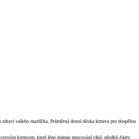
stavu zdraví vašeho mazlíčka. Průměrná denní dávka krmiva pro dospělou
syrovým krmivem, které lépe imituje stravování vlků, předků Akity.