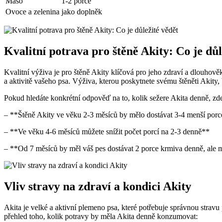
Maso
1-2 porce
Ovoce a zelenina
jako doplněk
Kvalitní potrava pro štěně Akity: Co je důl
Kvalitní výživa je pro štěně Akity klíčová pro jeho zdraví a dlouhověk
a aktivitě vašeho psa. Výživa, kterou poskytnete svému štěněti Akity,
Pokud hledáte konkrétní odpověď na to, kolik sežere Akita denně, zd
– **Štěně Akity ve věku 2-3 měsíců by mělo dostávat 3-4 menší por
– **Ve věku 4-6 měsíců můžete snížit počet porcí na 2-3 denně**
– **Od 7 měsíců by měl váš pes dostávat 2 porce krmiva denně, ale 
Vliv stravy na zdraví a kondici Akity
Akita je velké a aktivní plemeno psa, které potřebuje správnou stravu
přehled toho, kolik potravy by měla Akita denně konzumovat: