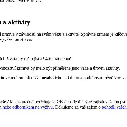
potřebovat více krmiva.
a aktivity
 krmiva v závislosti na svém věku a aktivitě. Správné krmení je klíčové
 vyváženou stravu.
h života by mělo jíst až 4-6 krát denně.
nožství krmiva by mělo být přiměřené jeho váze a úrovni aktivity.
itové mohou mít nižší metabolickou aktivitu a potřebovat méně krmiva
e Akita skutečně potřebuje každý den. Je důležité zajistit vašemu psu
em nebo odborníkem na výživu
. Děkujeme za váš zájem o
pohodlí vaše