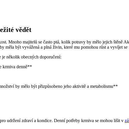
ežité vědět
ost. Mnoho majitelů se často ptá, kolik potravy by mělo jejich štěně Ak
 by měla být vyvážená a plná živin, které mu pomohou růst a vyvíjet se
e je několik obecných doporučení:
ce krmiva denně**
množství by mělo být přizpůsobeno jeho aktivitě a metabolismu**
 pro udržení zdraví a kondice. Denní potřeby krmiva se mohou lišit v
zá