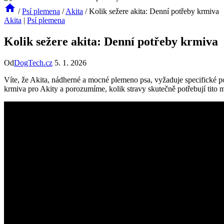
/
Psí plemena
/
Akita
/
Kolik sežere akita: Denní potřeby krmiva
Akita
|
Psí plemena
Kolik sežere akita: Denní potřeby krmiva
Od
DogTech.cz
5. 1. 2026
Víte, že Akita, nádherné a mocné plemeno psa, vyžaduje specifické 
krmiva pro Akity a porozumíme, kolik stravy skutečně potřebují tito ma