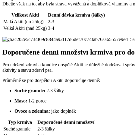
Dbejte však na to, aby byla strava vyvážená a doplňková vitamíny a m
Velikost Akiti
Denní dávka krmiva (šálky)
Malá Akiti (do 25kg)
2-3
Velká Akiti (nad 25kg)
3-4
Doporučené denní množství krmiva pro do
Pro udržení zdraví a kondice dospělé Akiti je důležité dodržovat sprá
aktivity a stavu zdraví psa.
Průměrně se pro dospělou Akitu doporučuje denně:
Suché granule:
2-3 šálky
Maso:
1-2 porce
Ovoce a zelenina:
jako doplněk
Typ krmiva
Doporučené denní množství
Suché granule
2-3 šálky