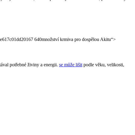
množství krmiva pro dospělou Akitu“>
ával potřebné živiny a energii.
se může lišit
podle věku, velikosti,