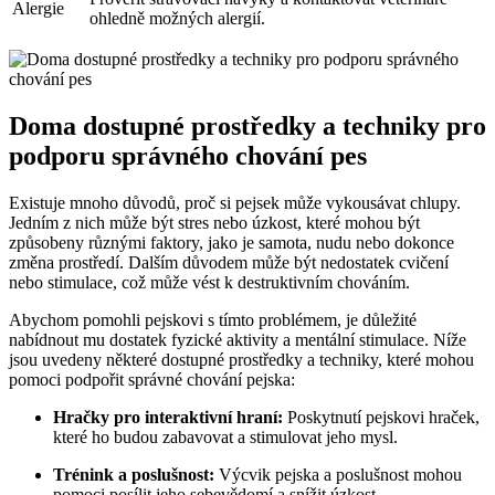
Alergie
ohledně možných alergií.
Doma dostupné prostředky a techniky pro
podporu správného chování pes
Existuje mnoho důvodů, proč si pejsek může vykousávat chlupy.
Jedním z nich může být stres nebo úzkost, které mohou být
způsobeny různými faktory, jako je samota, nudu nebo dokonce
změna prostředí. Dalším důvodem může být nedostatek cvičení
nebo stimulace, což může vést k destruktivním chováním.
Abychom pomohli pejskovi s tímto problémem, je důležité
nabídnout mu dostatek fyzické aktivity a mentální stimulace. Níže
jsou uvedeny některé dostupné prostředky a techniky, které mohou
pomoci podpořit správné chování pejska:
Hračky pro interaktivní hraní:
Poskytnutí pejskovi hraček,
které ho budou zabavovat a stimulovat jeho mysl.
Trénink a poslušnost:
Výcvik pejska a poslušnost mohou
pomoci posílit jeho sebevědomí a snížit úzkost.