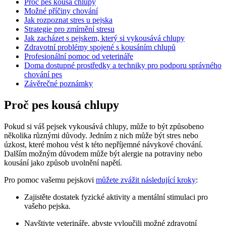
Proč pes kousá chlupy
Možné příčiny chování
Jak rozpoznat stres u pejska
Strategie pro zmírnění stresu
Jak zacházet s pejskem, který si vykousává chlupy
Zdravotní problémy spojené s kousáním chlupů
Profesionální pomoc od veterináře
Doma dostupné prostředky a techniky pro podporu správného
chování pes
Závěrečné poznámky
Proč pes kousá chlupy
Pokud si váš pejsek vykousává chlupy, může to být způsobeno
několika různými důvody. Jedním z nich může být stres nebo
úzkost, které mohou vést k této nepříjemné návykové chování.
Dalším možným důvodem může být alergie na potraviny nebo
kousání jako způsob uvolnění napětí.
Pro pomoc vašemu pejskovi
můžete zvážit následující kroky
:
Zajistěte dostatek fyzické aktivity a mentální stimulaci pro
vašeho pejska.
Navštivte veterináře, abyste vyloučili možné zdravotní