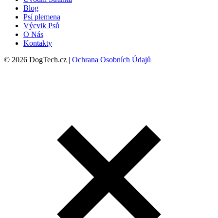
Blog
Psí plemena
Výcvik Psů
O Nás
Kontakty
© 2026 DogTech.cz |
Ochrana Osobních Údajů