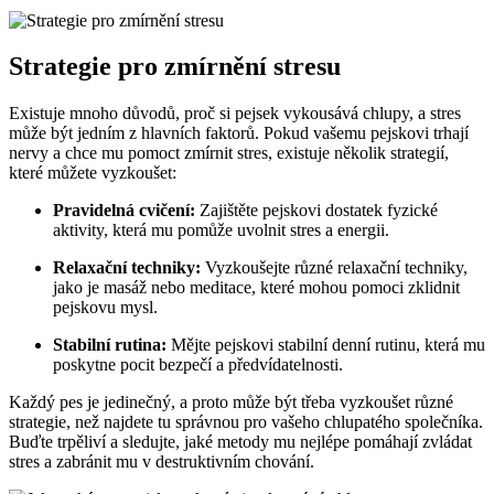
Strategie pro zmírnění stresu
Existuje mnoho důvodů, proč si pejsek vykousává chlupy, a stres
může být jedním z hlavních faktorů. Pokud vašemu pejskovi trhají
nervy a chce mu pomoct zmírnit stres, existuje několik strategií,
které můžete vyzkoušet:
Pravidelná cvičení:
Zajištěte pejskovi dostatek fyzické
aktivity, která mu pomůže uvolnit stres a energii.
Relaxační techniky:
Vyzkoušejte různé relaxační techniky,
jako je masáž nebo meditace, které mohou pomoci zklidnit
pejskovu mysl.
Stabilní rutina:
Mějte pejskovi stabilní denní rutinu, která mu
poskytne pocit bezpečí a předvídatelnosti.
Každý pes je jedinečný, a proto může být třeba vyzkoušet různé
strategie, než najdete tu správnou pro vašeho chlupatého společníka.
Buďte trpěliví a sledujte, jaké metody mu nejlépe pomáhají zvládat
stres a zabránit mu v destruktivním chování.