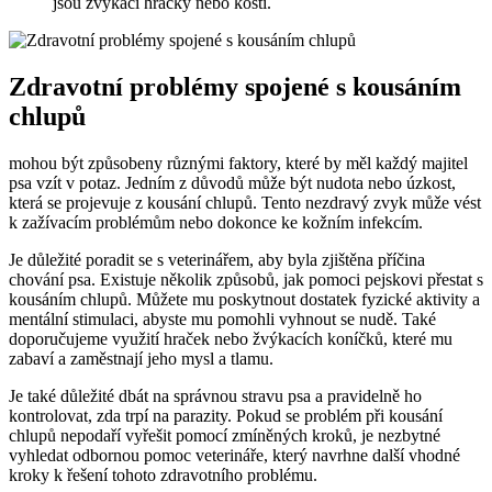
jsou žvýkací hračky nebo kosti.
Zdravotní problémy spojené s kousáním
chlupů
mohou být způsobeny různými faktory, které by měl každý majitel
psa vzít v potaz. Jedním z důvodů může být nudota nebo úzkost,
která se projevuje z kousání chlupů. Tento nezdravý zvyk může vést
k zažívacím problémům nebo dokonce ke kožním infekcím.
Je důležité poradit se s veterinářem, aby byla zjištěna příčina
chování psa. Existuje několik způsobů, jak pomoci pejskovi přestat s
kousáním chlupů. Můžete mu poskytnout dostatek fyzické aktivity a
mentální stimulaci, abyste mu pomohli vyhnout se nudě. Také
doporučujeme využití hraček nebo žvýkacích koníčků, které mu
zabaví a zaměstnají jeho mysl a tlamu.
Je také důležité dbát na správnou stravu psa a pravidelně ho
kontrolovat, zda trpí na parazity. Pokud se problém při kousání
chlupů nepodaří vyřešit pomocí zmíněných kroků, je nezbytné
vyhledat odbornou pomoc veterináře, který navrhne další vhodné
kroky k řešení tohoto zdravotního problému.