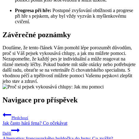
Progresa při hře:
Postupné zvyšování obtížnosti a progrese
při hře s pejskem, aby byl vždy vyzván k myšlenkovému
cvičení.
Závěrečné poznámky
Doufáme, že tento článek Vám pomohl lépe porozumět důvodům,
proč si Váš pejsek vykousává chlupy, a jak mu můžete pomoci.
Nezapomeňte, že každý pes je individuální a může reagovat na
různé metody léčby. Pokud budete mít stále otázky nebo potřebujete
další radu, obraťte se na veterináře či chovatelského specialistu. S
vhodnou péčí a trpělivostí můžete pomoci Vašemu pejskovi zlepšit
jeho stav a zdraví.
Navigace pro příspěvek
Předchozí
Jak často hárá fena? Co očekávat
Další
Alternativy francouzského buldočka do bytu: Co zvážit?