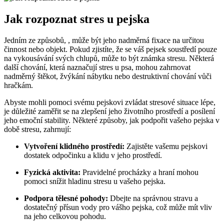
Jak rozpoznat stres u pejska
Jedním ze způsobů, , může být jeho nadměrná fixace na určitou
činnost nebo objekt. Pokud zjistíte, že se váš pejsek soustředí pouze
na vykousávání svých chlupů, může to být známka stresu. Některá
další chování, která naznačují stres u psa, mohou zahrnovat
nadměrný štěkot, žvýkání nábytku nebo destruktivní chování vůči
hračkám.
Abyste mohli pomoci svému pejskovi zvládat stresové situace lépe,
je důležité zaměřit se na zlepšení jeho životního prostředí a posílení
jeho emoční stability. Některé způsoby, jak podpořit vašeho pejska v
době stresu, zahrnují:
Vytvoření klidného prostředí:
Zajistěte vašemu pejskovi
dostatek odpočinku a klidu v jeho prostředí.
Fyzická aktivita:
Pravidelné procházky a hraní mohou
pomoci snížit hladinu stresu u vašeho pejska.
Podpora tělesné pohody:
Dbejte na správnou stravu a
dostatečný přísun vody pro vášho pejska, což může mít vliv
na jeho celkovou pohodu.