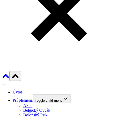
Úvod
Psí plemena
Toggle child menu
Akita
Belgický Ovčák
Boloňský Psík