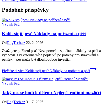
Podobné příspěvky
Výcvik Psů
Kolik stojí pes? Náklady na pořízení a péči
Od
DogTech.cz
22. 2. 2026
Zvažujete pořízení psa? Nezapomeňte spočítat i náklady na péči a
výchovu. Od veterinárních poplatků po potřeby pro stravování a
pelíšek – pes může být dlouhodobou investicí.
Přečtěte si více
Kolik stojí pes? Náklady na pořízení a péči
Výcvik Psů
Jaký pes se hodí k dětem: Nejlepší rodinní mazlíčci
Od
DogTech.cz
31. 7. 2025