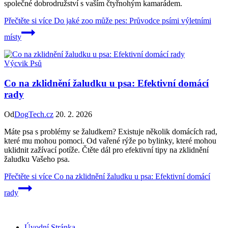
společné dobrodružství s vaším čtyřnohým kamarádem.
Přečtěte si více
Do jaké zoo může pes: Průvodce psími výletními
místy
Výcvik Psů
Co na zklidnění žaludku u psa: Efektivní domácí
rady
Od
DogTech.cz
20. 2. 2026
Máte psa s problémy se žaludkem? Existuje několik domácích rad,
které mu mohou pomoci. Od vařené rýže po bylinky, které mohou
uklidnit zažívací potíže. Čtěte dál pro efektivní tipy na zklidnění
žaludku Vašeho psa.
Přečtěte si více
Co na zklidnění žaludku u psa: Efektivní domácí
rady
Úvodní Stránka