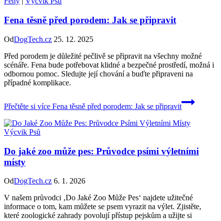
Feny
|
Výcvik Psů
Fena těsně před porodem: Jak se připravit
Od
DogTech.cz
25. 12. 2025
Před porodem je důležité pečlivě se připravit na všechny možné
scénáře. Fena bude potřebovat klidné a bezpečné prostředí, možná i
odbornou pomoc. Sledujte její chování a buďte připraveni na
případné komplikace.
Přečtěte si více
Fena těsně před porodem: Jak se připravit
Výcvik Psů
Do jaké zoo může pes: Průvodce psími výletními
místy
Od
DogTech.cz
6. 1. 2026
V našem průvodci ‚Do Jaké Zoo Může Pes‘ najdete užitečné
informace o tom, kam můžete se psem vyrazit na výlet. Zjistěte,
které zoologické zahrady povolují přístup pejskům a užijte si