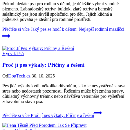
Pokud hledáte psa pro rodinu s dětmi, je důležité vybrat vhodné
plemeno. Labradorský retrívr, buldok, zlatý retrívr a bernský
salašnický pes jsou skvělí společníci pro děti. Jejich klidná a
přátelská povaha je ideální pro rodinné prostředí.
Přečtěte si více
Jaký pes se hodí k dětem: Nejlepší rodinní mazlíčci
Výcvik Psů
Proč jí pes výkaly: Příčiny a řešení
Od
DogTech.cz
30. 10. 2025
Pes jídá výkaly kvůli několika důvodům, jako je nevyvážená strava,
stres nebo nedostatek pozornosti. Řešením může být změna stravy,
důkladný výchovný trénink nebo návštěva veterináře pro vyšetření
zdravotního stavu psa.
Přečtěte si více
Proč jí pes výkaly: Příčiny a řešení