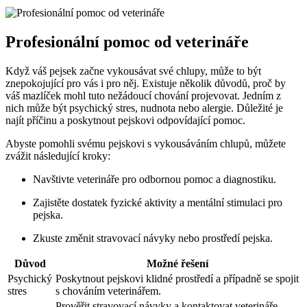
Profesionální pomoc od veterináře
Když váš pejsek začne vykousávat své chlupy, může to být
znepokojující pro vás i pro něj. Existuje několik důvodů, proč by
váš mazlíček mohl tuto nežádoucí chování projevovat. Jedním z
nich může být psychický stres, nudnota nebo alergie. Důležité je
najít příčinu a poskytnout pejskovi odpovídající pomoc.
Abyste pomohli svému pejskovi s vykousáváním chlupů, můžete
zvážit následující kroky:
Navštivte veterináře pro odbornou pomoc a diagnostiku.
Zajistěte dostatek fyzické aktivity a mentální stimulaci pro
pejska.
Zkuste změnit stravovací návyky nebo prostředí pejska.
Důvod
Možné řešení
Psychický
Poskytnout pejskovi klidné prostředí a případně se spojit
stres
s chováním veterinářem.
Prověřit stravovací návyky a kontaktovat veterináře