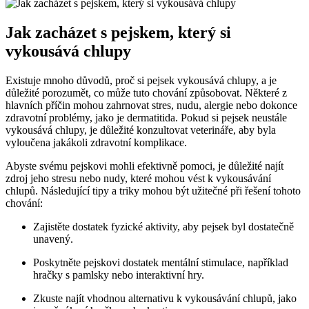
Jak zacházet s pejskem, který si
vykousává chlupy
Existuje mnoho důvodů, proč si pejsek vykousává chlupy, a je
důležité porozumět, co může tuto chování způsobovat. Některé z
hlavních příčin mohou zahrnovat stres, nudu, alergie nebo dokonce
zdravotní problémy, jako je dermatitida. Pokud si pejsek neustále
vykousává chlupy, je důležité konzultovat veterináře, aby byla
vyloučena jakákoli zdravotní komplikace.
Abyste svému pejskovi mohli efektivně pomoci, je důležité najít
zdroj jeho stresu nebo nudy, které mohou vést k vykousávání
chlupů. Následující tipy a triky mohou být užitečné při řešení tohoto
chování:
Zajistěte dostatek fyzické aktivity, aby pejsek byl dostatečně
unavený.
Poskytněte pejskovi dostatek mentální stimulace, například
hračky s pamlsky nebo interaktivní hry.
Zkuste najít vhodnou alternativu k vykousávání chlupů, jako