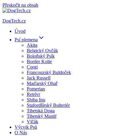
Přeskočit na obsah
DogTech.cz
Úvod
Psí plemena
Akita
Belgický Ovčák
Boloňský Psík
Border Kolie
Corgi
Francouzský Buldoček
Jack Russell
Maďarský Ohař
Pomerian
Retrívr
Shiba Inu
Stafordšírský Bulteriér
Tibetská Doga
Tibetský Mastif
Vlčák
Výcvik Psů
O Nás