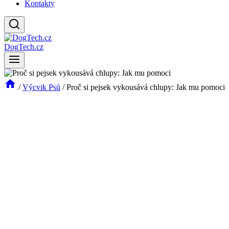
Kontakty
DogTech.cz
/
Výcvik Psů
/
Proč si pejsek vykousává chlupy: Jak mu pomoci