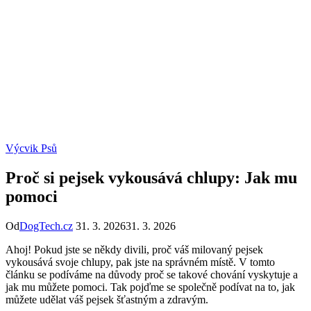
Výcvik Psů
Proč si pejsek vykousává chlupy: Jak mu
pomoci
Od
DogTech.cz
31. 3. 2026
31. 3. 2026
Ahoj! Pokud jste se někdy divili, proč váš milovaný pejsek
vykousává svoje chlupy, pak jste na správném místě. V tomto
článku se podíváme na důvody proč se takové chování vyskytuje a
jak mu můžete pomoci. Tak pojďme se společně podívat na to, jak
můžete udělat váš pejsek šťastným a zdravým.