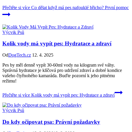
Přečtěte si více
Co dělat když má pes nafouklé břicho? První pomoc
Výcvik Psů
Kolik vody má vypít pes: Hydratace a zdraví
Od
DogTech.cz
12. 4. 2025
Pes by měl denně vypít 30-60ml vody na kilogram své váhy.
Správná hydratace je klíčová pro udržení zdraví a dobré kondice
vašeho čtyřnohého kamaráda. Buďte pozorní k jeho pitnému
režimu!
Přečtěte si více
Kolik vody má vypít pes: Hydratace a zdraví
Výcvik Psů
Do kdy očipovat psa: Právní požadavky