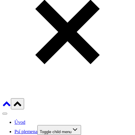
Úvod
Psí plemena
Toggle child menu