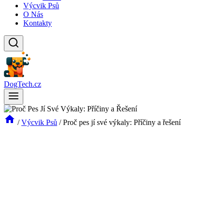
Výcvik Psů
O Nás
Kontakty
DogTech.cz
/
Výcvik Psů
/
Proč pes jí své výkaly: Příčiny a řešení