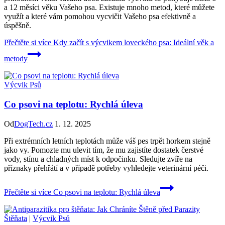
a 12 měsíci věku Vašeho psa. Existuje mnoho metod, které můžete
využít a které vám pomohou vycvičit Vašeho psa efektivně a
úspěšně.
Přečtěte si více
Kdy začít s výcvikem loveckého psa: Ideální věk a
metody
Výcvik Psů
Co psovi na teplotu: Rychlá úleva
Od
DogTech.cz
1. 12. 2025
Při extrémních letních teplotách může váš pes trpět horkem stejně
jako vy. Pomozte mu ulevit tím, že mu zajistíte dostatek čerstvé
vody, stínu a chladných míst k odpočinku. Sledujte zvíře na
příznaky přehřátí a v případě potřeby vyhledejte veterinární péči.
Přečtěte si více
Co psovi na teplotu: Rychlá úleva
Štěňata
|
Výcvik Psů