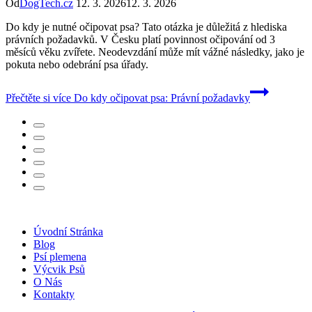
Od
DogTech.cz
12. 3. 2026
12. 3. 2026
Do kdy je nutné očipovat psa? Tato otázka je důležitá z hlediska
právních požadavků. V Česku platí povinnost očipování od 3
měsíců věku zvířete. Neodevzdání může mít vážné následky, jako je
pokuta nebo odebrání psa úřady.
Přečtěte si více
Do kdy očipovat psa: Právní požadavky
Úvodní Stránka
Blog
Psí plemena
Výcvik Psů
O Nás
Kontakty