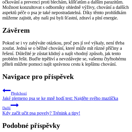
očkování a prevenci proti blechám, klíšťatům a dalším parazitům.
Možnost konzultovat s odborníky ohledně výživy, chování a dalších
aspektů péče o psa je také nepostradatelná. Díky těmto prohlídkám
můžeme zajistit, aby naši psi byli šťastní, zdraví a plní energie.
Závěrem
Pokud se i vy zabýváte otázkou, proč pes jí své výkaly, není třeba
zoufat. Jedná se o běžné chování, které může mít různé příčiny a
řešení. Důležité je zůstat klidný a najít vhodný způsob, jak tento
problém řešit. Buďte trpěliví a nevzdávejte se, vašemu čtyřnohému
příteli můžete pomoci najít správnou cestu k lepšímu chování.
Navigace pro příspěvek
Předchozí
Jaké plemeno psa se ke mně hodí test: Najděte svého mazlíčka
Další
Kdy začít učit psa povely? Trénink a tipy!
Podobné příspěvky