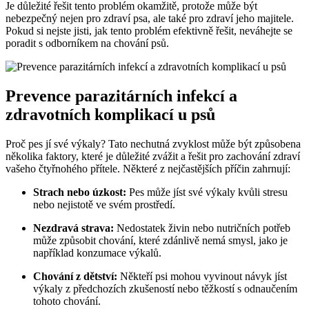
Je důležité řešit tento problém okamžitě, protože může být
nebezpečný nejen pro zdraví psa, ale také pro zdraví jeho majitele.
Pokud si nejste jisti, jak tento problém efektivně řešit, neváhejte se
poradit s odborníkem na chování psů.
Prevence parazitárních infekcí a
zdravotních komplikací u psů
Proč pes jí své výkaly? Tato nechutná zvyklost může být způsobena
několika faktory, které je důležité zvážit a řešit pro zachování zdraví
vašeho čtyřnohého přítele. Některé z nejčastějších příčin zahrnují:
Strach nebo úzkost:
Pes může jíst své výkaly kvůli stresu
nebo nejistotě ve svém prostředí.
Nezdravá strava:
Nedostatek živin nebo nutričních potřeb
může způsobit chování, které zdánlivě nemá smysl, jako je
například konzumace výkalů.
Chování z dětství:
Někteří psi mohou vyvinout návyk jíst
výkaly z předchozích zkušeností nebo těžkostí s odnaučením
tohoto chování.