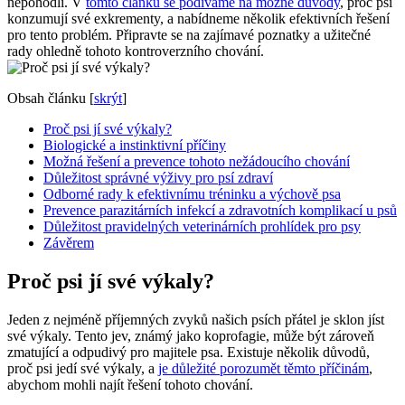
nepohodlí. V
tomto článku se podíváme na možné důvody
, proč psi
konzumují své exkrementy, a nabídneme několik efektivních řešení
pro tento problém. Připravte se na zajímavé poznatky a užitečné
rady ohledně tohoto kontroverzního chování.
Obsah článku
[
skrýt
]
Proč psi jí své výkaly?
Biologické a instinktivní příčiny
Možná řešení a prevence tohoto nežádoucího chování
Důležitost správné výživy pro psí zdraví
Odborné rady k efektivnímu tréninku a výchově psa
Prevence parazitárních infekcí a zdravotních komplikací u psů
Důležitost pravidelných veterinárních prohlídek pro psy
Závěrem
Proč psi jí své výkaly?
Jeden z nejméně příjemných zvyků našich psích přátel je sklon jíst
své výkaly. Tento jev, známý jako koprofagie, může být zároveň
zmatující a odpudivý pro majitele psa. Existuje několik důvodů,
proč psi jedí své výkaly, a
je důležité porozumět těmto příčinám
,
abychom mohli najít řešení tohoto chování.