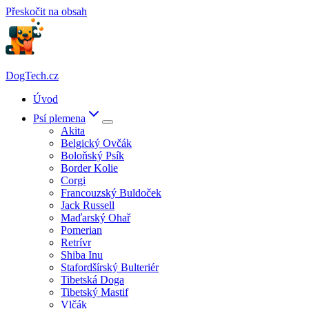
Přeskočit na obsah
DogTech.cz
Úvod
Psí plemena
Akita
Belgický Ovčák
Boloňský Psík
Border Kolie
Corgi
Francouzský Buldoček
Jack Russell
Maďarský Ohař
Pomerian
Retrívr
Shiba Inu
Stafordšírský Bulteriér
Tibetská Doga
Tibetský Mastif
Vlčák