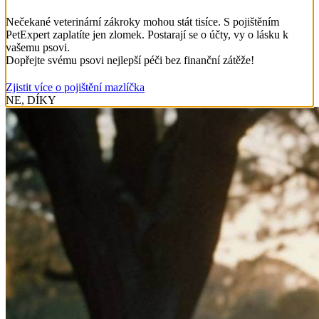
Nečekané veterinární zákroky mohou stát tisíce. S pojištěním
PetExpert zaplatíte jen zlomek. Postarají se o účty, vy o lásku k
vašemu psovi.
Dopřejte svému psovi nejlepší péči bez finanční zátěže!
Zjistit více o pojištění mazlíčka
NE, DÍKY