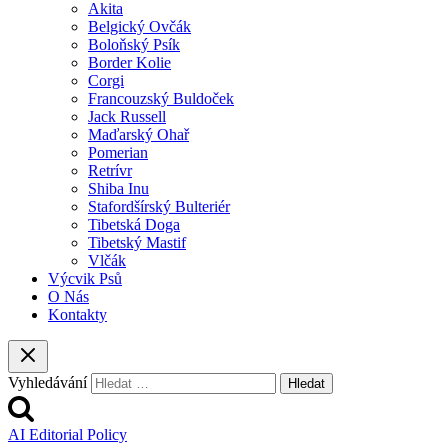
Akita
Belgický Ovčák
Boloňský Psík
Border Kolie
Corgi
Francouzský Buldoček
Jack Russell
Maďarský Ohař
Pomerian
Retrívr
Shiba Inu
Stafordšírský Bulteriér
Tibetská Doga
Tibetský Mastif
Vlčák
Výcvik Psů
O Nás
Kontakty
Vyhledávání
AI Editorial Policy