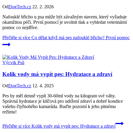
Od
DogTech.cz
22. 2. 2026
Nafouklé břicho u psa může být závažným stavem, který vyžaduje
okamžitou péči. První pomocí je uvolnit tlak a vyhledat veterinární
pomoc co nejdříve.
Přečtěte si více
Co dělat když má pes nafouklé břicho? První pomoc
Výcvik Psů
Kolik vody má vypít pes: Hydratace a zdraví
Od
DogTech.cz
12. 4. 2025
Pes by měl denně vypít 30-60ml vody na kilogram své váhy.
Správná hydratace je klíčová pro udržení zdraví a dobré kondice
vašeho čtyřnohého kamaráda. Buďte pozorní k jeho pitnému
režimu!
Přečtěte si více
Kolik vody má vypít pes: Hydratace a zdraví