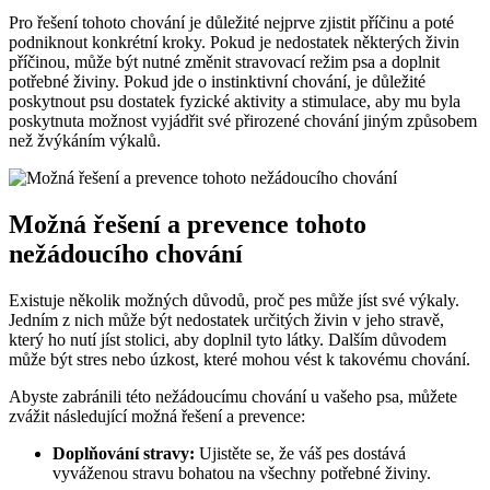
Pro řešení tohoto chování je důležité nejprve zjistit příčinu a poté
podniknout konkrétní kroky. Pokud je nedostatek některých živin
příčinou, může být nutné změnit stravovací režim psa a doplnit
potřebné živiny. Pokud jde o instinktivní chování, je důležité
poskytnout psu dostatek fyzické aktivity a stimulace, aby mu byla
poskytnuta možnost vyjádřit své přirozené chování jiným způsobem
než žvýkáním výkalů.
Možná řešení a prevence tohoto
nežádoucího chování
Existuje několik možných důvodů, proč pes může jíst své výkaly.
Jedním z nich může být nedostatek určitých živin v jeho stravě,
který ho nutí jíst stolici, aby doplnil tyto látky. Dalším důvodem
může být stres nebo úzkost, které mohou vést k takovému chování.
Abyste zabránili této nežádoucímu chování u vašeho psa, můžete
zvážit následující možná řešení a prevence:
Doplňování stravy:
Ujistěte se, že váš pes dostává
vyváženou stravu bohatou na všechny potřebné živiny.