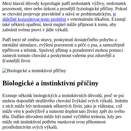
Mezi hlavní důvody koprofagie patří nedostatek výživy, nedostatek
pozornosti, stres nebo úzkost a prostější fyziologické příčiny. Pokud
se chování projevuje pravidelně a stává se problematickým,
je
důležité konzultovat tento problém
s veterinárním lékařem. Existují
také některá opatření, která majitel může přijmout k tomu, aby
zabránil svému psovi v jídle výkalů.
Patří mezi ně změna stravy, poskytnutí dostatečného pohybu a
mentální stimulace, zvýšení pozornosti a péče o psa, a samozřejmě
trpělivost a trénink. Správný přístup a poradenství mohou pomoci
zamezit tomuto chování a poskytnout vašemu psu zdravější a
šťastnější život.
Biologické a instinktivní příčiny
Existuje několik biologických a instinktivních důvodů, proč se psi
mohou dopouštět strašlivého chování žvýkání svých výkalů. Jedním
z nich může být nedostatek některých živin, jako je vláknina, což
může vést k podvýživě a nutnosti doplnit tato živiny zpět do svého
těla. Dalším důvodem může být nutné vyčištění teritoria, kdy pes
může mít instinktivní potřebu maskovat svou přítomnost
prostřednictvím svých výkalů.