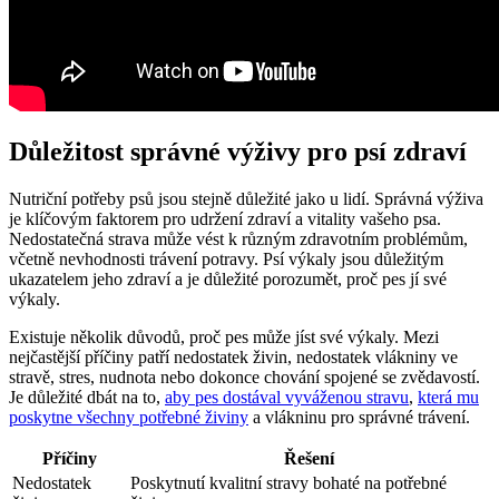
Důležitost správné výživy pro psí zdraví
Nutriční potřeby psů jsou stejně důležité jako u lidí. Správná výživa
je klíčovým faktorem pro udržení zdraví a vitality vašeho psa.
Nedostatečná strava může vést k různým zdravotním problémům,
včetně nevhodnosti trávení potravy. Psí výkaly jsou důležitým
ukazatelem jeho zdraví a je důležité porozumět, proč pes jí své
výkaly.
Existuje několik důvodů, proč pes může jíst své výkaly. Mezi
nejčastější příčiny patří nedostatek živin, nedostatek vlákniny ve
stravě, stres, nudnota nebo dokonce chování spojené se zvědavostí.
Je důležité dbát na to,
aby pes dostával vyváženou stravu
,
která mu
poskytne všechny potřebné živiny
a vlákninu pro správné trávení.
Příčiny
Řešení
Nedostatek
Poskytnutí kvalitní stravy bohaté na potřebné