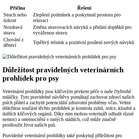
Příčina
Řešení
Strach nebo
Zlepšení podmínek a poskytnutí prostoru pro
úzkost
relaxaci
Nezdravá
Změna stravovacích návyků a přidání doplňků pro
strava
vyváženou stravu
Chování z
Trpělivý trénink a pozitivní posílení nových návyků
dětství
Důležitost pravidelných veterinárních
prohlídek pro psy
Veterinární prohlídky jsou klíčovým prvkem péče o naše čtyřnohé
miláčky. Tyto pravidelné návštěvy pomáhají zachovat zdraví našich
psích přátel a zachytit potenciální zdravotní problémy včas. Velmi
důležitou součástí těchto prohlídek je kontrola zubů, srdce, kloubů a
dalších klíčových orgánů. Díky nim mohou veterináři odhalit různé
nemoci a onemocnění v raných stádiích, což může značně
prodloužit život našich psů.
Pravidelné veterinární prohlídky také poskytují příležitost pro