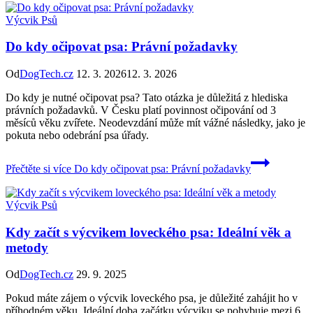
Výcvik Psů
Do kdy očipovat psa: Právní požadavky
Od
DogTech.cz
12. 3. 2026
12. 3. 2026
Do kdy je nutné očipovat psa? Tato otázka je důležitá z hlediska
právních požadavků. V Česku platí povinnost očipování od 3
měsíců věku zvířete. Neodevzdání může mít vážné následky, jako je
pokuta nebo odebrání psa úřady.
Přečtěte si více
Do kdy očipovat psa: Právní požadavky
Výcvik Psů
Kdy začít s výcvikem loveckého psa: Ideální věk a
metody
Od
DogTech.cz
29. 9. 2025
Pokud máte zájem o výcvik loveckého psa, je důležité zahájit ho v
příhodném věku. Ideální doba začátku výcviku se pohybuje mezi 6