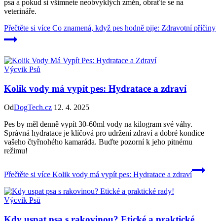
psa a pokud si všimnete neobvyklých změn, obraťte se na
veterináře.
Přečtěte si více
Co znamená, když pes hodně pije: Zdravotní příčiny
Výcvik Psů
Kolik vody má vypít pes: Hydratace a zdraví
Od
DogTech.cz
12. 4. 2025
Pes by měl denně vypít 30-60ml vody na kilogram své váhy.
Správná hydratace je klíčová pro udržení zdraví a dobré kondice
vašeho čtyřnohého kamaráda. Buďte pozorní k jeho pitnému
režimu!
Přečtěte si více
Kolik vody má vypít pes: Hydratace a zdraví
Výcvik Psů
Kdy uspat psa s rakovinou? Etické a praktické