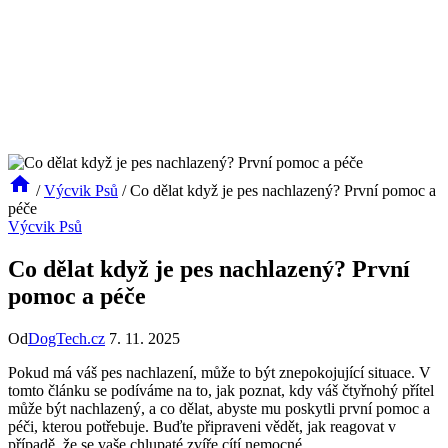
/
Výcvik Psů
/
Co dělat když je pes nachlazený? První pomoc a
péče
Výcvik Psů
Co dělat když je pes nachlazený? První
pomoc a péče
Od
DogTech.cz
7. 11. 2025
Pokud má váš pes nachlazení, může to být znepokojující situace. V
tomto článku se podíváme na to, jak poznat, kdy váš čtyřnohý přítel
může být nachlazený, a co dělat, abyste mu poskytli první pomoc a
péči, kterou potřebuje. Buďte připraveni vědět, jak reagovat v
případě, že se vaše chlupaté zvíře cítí nemocné.