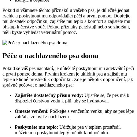
Pokud si všimnete těchto příznaků u vašeho psa, je důležité jednat
rychle a poskytnout mu odpovídající péči a první pomoc. Dopřejte
mu dostatek odpočinku, zajištěte mu teplo a komfort a zajistěte mu
přístup k čerstvé vodě. Pokud příznaky perzistují nebo se zhoršují,
měli byste vyhledat veterinární pomoc.
Péče o nachlazeného psa doma
Pokud se váš pes nachladí, je důležité poskytnout mu adekvátní péči
a první pomoc doma. Prvním krokem je uklidnit psa a zajistit mu
teplé a klidné prostředí k odpočinku. Zde je několik doporučení, jak
správně pečovat o nachlazeného psa:
Zajistěte dostatečný přísun vody:
Ujistěte se, že pes má k
dispozici čerstvou vodu k pití, aby se hydratoval.
Omezte venčení:
Počkejte s venčením venku, aby se pes lépe
zahřál a zotavil z nachlazení.
Poskytněte mu teplo:
Udržujte psa v teplém prostředí,
můžete mu poskytnout teplý ručník k odpočinku.