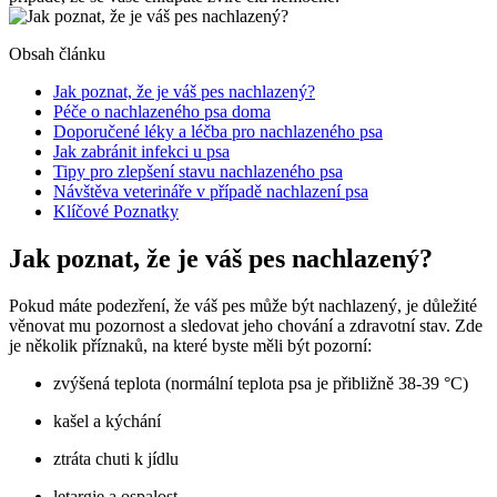
Obsah článku
Jak poznat, že je váš pes nachlazený?
Péče o nachlazeného psa doma
Doporučené léky a léčba pro nachlazeného psa
Jak zabránit infekci u psa
Tipy pro zlepšení stavu nachlazeného psa
Návštěva veterináře v případě nachlazení psa
Klíčové Poznatky
Jak poznat, že je váš pes nachlazený?
Pokud máte podezření, že váš pes může být nachlazený, je důležité
věnovat mu pozornost a sledovat jeho chování a zdravotní stav. Zde
je několik příznaků, na které byste měli být pozorní:
zvýšená teplota (normální teplota psa je přibližně 38-39 °C)
kašel a kýchání
ztráta chuti k jídlu
letargie a ospalost