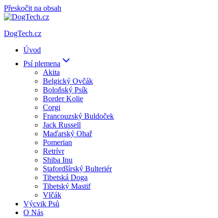
Přeskočit na obsah
DogTech.cz
Úvod
Psí plemena
Akita
Belgický Ovčák
Boloňský Psík
Border Kolie
Corgi
Francouzský Buldoček
Jack Russell
Maďarský Ohař
Pomerian
Retrívr
Shiba Inu
Stafordšírský Bulteriér
Tibetská Doga
Tibetský Mastif
Vlčák
Výcvik Psů
O Nás