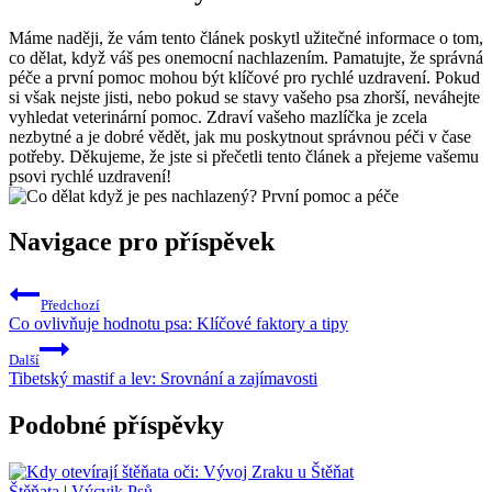
Máme naději, že vám tento článek poskytl užitečné informace o tom,
co dělat, když váš pes onemocní nachlazením. Pamatujte, že správná
péče a první pomoc mohou být klíčové pro rychlé uzdravení. Pokud
si však nejste jisti, nebo pokud se stavy vašeho psa zhorší, neváhejte
vyhledat veterinární pomoc. Zdraví vašeho mazlíčka je zcela
nezbytné a je dobré vědět, jak mu poskytnout správnou péči v čase
potřeby. Děkujeme, že jste si přečetli tento článek a přejeme vašemu
psovi rychlé uzdravení!
Navigace pro příspěvek
Předchozí
Co ovlivňuje hodnotu psa: Klíčové faktory a tipy
Další
Tibetský mastif a lev: Srovnání a zajímavosti
Podobné příspěvky
Štěňata
|
Výcvik Psů