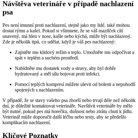
Návštěva veterináře v případě nachlazení
psa
Pes není imunní proti nachlazení, stejně jako my lidé, také mohou
dostat rýmu a kašel. Pokud si všimnete, že se váš mazlíček cítí
unavený, má hlen v nose, kašle nebo kýchá, může být nachlazený.
Zde je několik tipů, co udělat, když je váš pes nachlazený:
Zajistěte mu klidový režim a teplo. Umožněte mu odpočívat a
spát v teplém a suchém prostředí.
Nabídněte mu dostatek vody a stravy, aby byl dobře
hydratovaný a měl sílu bojovat proti infekci.
Pomocí teplých kompresí můžete ulevit od bolesti a nepohodlí
spojených s nachlazením.
V případě, že se stavy vašeho psa zhorší nebo trvají déle než několik
dní, je důležité kontaktovat veterináře. Navštívit veterináře by mělo
být nutné, pokud pes má horečku, dušnost nebo ztrátu chuti k jídlu.
Veterinář může doporučit další léčbu nebo testy, aby se předešlo
komplikacím nachlazení.
Klíčové Poznatky