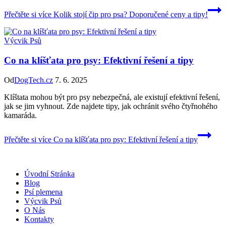
Přečtěte si více
Kolik stojí čip pro psa? Doporučené ceny a tipy!
Výcvik Psů
Co na klíšťata pro psy: Efektivní řešení a tipy
Od
DogTech.cz
7. 6. 2025
Klíštata mohou být pro psy nebezpečná, ale existují efektivní řešení,
jak se jim vyhnout. Zde najdete tipy, jak ochránit svého čtyřnohého
kamaráda.
Přečtěte si více
Co na klíšťata pro psy: Efektivní řešení a tipy
Úvodní Stránka
Blog
Psí plemena
Výcvik Psů
O Nás
Kontakty