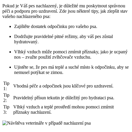
Pokud je Váš pes nachlazený, je důležité mu poskytnout správnou
péči a podporu pro uzdravení. Zde jsou některé tipy, jak zlepšit stav
vašeho nachlazeného psa:
Zajištěte dostatek odpočinku pro vašeho psa.
Dodržujte pravidelné pitné režimy, aby váš pes zůstal
hydratovaný.
Vlhký vzduch může pomoci zmírnit příznaky, jako je ucpaný
nos – zvažte použití zvlhčovače vzduchu.
Ujistěte se, že pes má teplé a suché místo k odpočinku, aby se
nemusel potýkat se zimou.
Tip
Vhodná péče a odpočinek jsou klíčové pro uzdravení.
1:
Tip
Pravidelný přísun tekutin je důležitý pro hydrataci psa.
2:
Tip
Vlhký vzduch a teplé prostředí mohou pomoci zmírnit
3:
příznaky nachlazení.