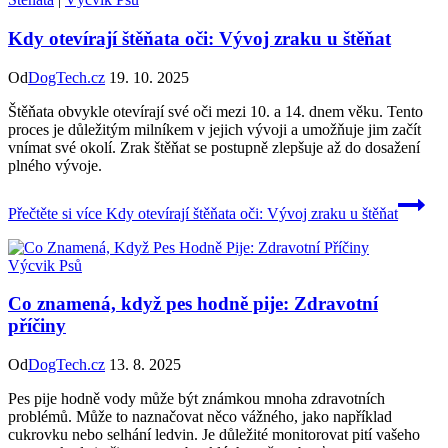
Kdy otevírají štěňata oči: Vývoj zraku u štěňat
Od
DogTech.cz
19. 10. 2025
Štěňata obvykle otevírají své oči mezi 10. a 14. dnem věku. Tento
proces je důležitým milníkem v jejich vývoji a umožňuje jim začít
vnímat své okolí. Zrak štěňat se postupně zlepšuje až do dosažení
plného vývoje.
Přečtěte si více
Kdy otevírají štěňata oči: Vývoj zraku u štěňat
Výcvik Psů
Co znamená, když pes hodně pije: Zdravotní
příčiny
Od
DogTech.cz
13. 8. 2025
Pes pije hodně vody může být známkou mnoha zdravotních
problémů. Může to naznačovat něco vážného, jako například
cukrovku nebo selhání ledvin. Je důležité monitorovat pití vašeho