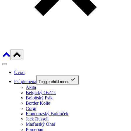
Úvod
Psí plemena
Toggle child menu
Akita
Belgický Ovčák
Boloňský Psík
Border Kolie
Corgi
Francouzský Buldoček
Jack Russell
Maďarský Ohař
Pomerian