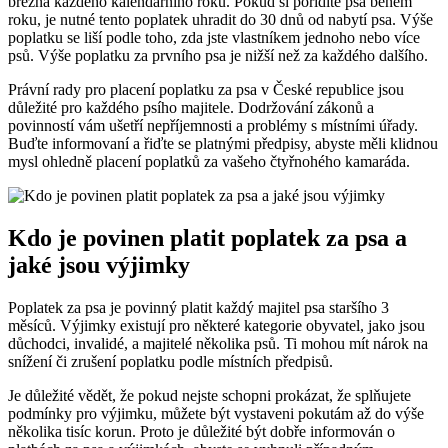
března každého kalendářního roku. Pokud si pořídíte psa během
roku, je nutné tento poplatek uhradit do 30 dnů od nabytí psa. Výše
poplatku se liší podle toho, zda jste vlastníkem jednoho nebo více
psů. Výše poplatku za prvního psa je nižší než za každého dalšího.
Právní rady pro placení poplatku za psa v České republice jsou
důležité pro každého psího majitele. Dodržování zákonů a
povinností vám ušetří nepříjemnosti a problémy s místními úřady.
Buďte informovaní a řiďte se platnými předpisy, abyste měli klidnou
mysl ohledně placení poplatků za vašeho čtyřnohého kamaráda.
Kdo je povinen platit poplatek za psa a
jaké jsou výjimky
Poplatek za psa je povinný platit každý majitel psa staršího 3
měsíců. Výjimky existují pro některé kategorie obyvatel, jako jsou
důchodci, invalidé, a majitelé několika psů. Ti mohou mít nárok na
snížení či zrušení poplatku podle místních předpisů.
Je důležité vědět, že pokud nejste schopni prokázat, že splňujete
podmínky pro výjimku, můžete být vystaveni pokutám až do výše
několika tisíc korun. Proto je důležité být dobře informován o