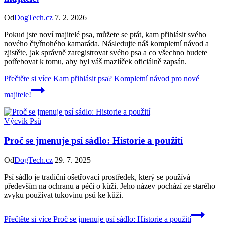
Od
DogTech.cz
7. 2. 2026
Pokud jste noví majitelé psa, můžete se ptát, kam přihlásit svého
nového čtyřnohého kamaráda. Následujte náš kompletní návod a
zjistěte, jak správně zaregistrovat svého psa a co všechno budete
potřebovat k tomu, aby byl váš mazlíček oficiálně zapsán.
Přečtěte si více
Kam přihlásit psa? Kompletní návod pro nové
majitele!
Výcvik Psů
Proč se jmenuje psí sádlo: Historie a použití
Od
DogTech.cz
29. 7. 2025
Psí sádlo je tradiční ošetřovací prostředek, který se používá
především na ochranu a péči o kůži. Jeho název pochází ze starého
zvyku používat tukovinu psů ke kůži.
Přečtěte si více
Proč se jmenuje psí sádlo: Historie a použití