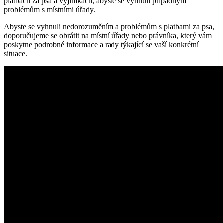
platbách za psa a výjimkách, abyste se vyhnuli případným
problémům s místními úřady.
Abyste se vyhnuli nedorozuměním a problémům s platbami za psa,
doporučujeme se obrátit na místní úřady nebo právníka, který vám
poskytne podrobné informace a rady týkající se vaší konkrétní
situace.