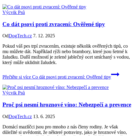
Výcvik Psů
Co dát psovi proti zvracení: Ověřené tipy
Od
DogTech.cz
7. 12. 2025
Pokud váš pes trpí zvracením, existuje několik ověřených tipů, co
mu můžete dát. Například rýži nebo brambory, které jsou šetrné k
žaludku. Další možností je zelené jablečný ocet smíchaný s vodou,
který může uklidnit žaludek.
Přečtěte si více
Co dát psovi proti zvracení: Ověřené tipy
Výcvik Psů
Proč psi nesmí hroznové víno: Nebezpečí a prevence
Od
DogTech.cz
13. 6. 2025
Domácí mazlíčci jsou pro mnoho z nás členy rodiny. Je však
důležité si uvědomit, že některé potraviny, jako je hroznové víno,