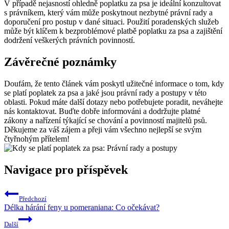
V případě nejasností ohledně poplatku za psa je ideální konzultovat
s právníkem, který vám může poskytnout nezbytné právní rady a
doporučení pro postup v dané situaci. Použití poradenských služeb
může být klíčem k bezproblémové platbě poplatku za psa a zajištění
dodržení veškerých právních povinností.
Závěrečné poznámky
Doufám, že tento článek vám poskytl užitečné informace o tom, kdy
se platí poplatek za psa a jaké jsou právní rady a postupy v této
oblasti. Pokud máte další dotazy nebo potřebujete poradit, neváhejte
nás kontaktovat. Buďte dobře informováni a dodržujte platné
zákony a nařízení týkající se chování a povinností majitelů psů.
Děkujeme za váš zájem a přeji vám všechno nejlepší se svým
čtyřnohým přítelem!
Navigace pro příspěvek
Předchozí
Délka hárání feny u pomeraniana: Co očekávat?
Další