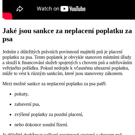
Jaké jsou sankce za neplacení poplatku za
psa
Jedním z důležitých právních povinností majitelů psů je placení
poplatku za psa. Tento poplatek je obvykle stanoven místními úřady
a slouží k financování služeb spojených s chovem psů a udržováním
veřejného pořádku. Pokud nedojde k včasnému uhrazení poplatku,
může to vést k různým sankcím, které jsou stanoveny zákonem.
Mezi možné sankce za neplacení poplatku za psa patří:
pokuty,
zabavení psa,
zvýšené poplatky za pozdní placení,
nebo dokonce soudní řízení.
Je důležité dodržovat veškeré povinnosti spojené s chovem psů,