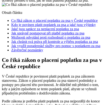
ucelený přehled o tom, jak se řídit platbou poplatku za psa.
Obsah článku
Co říká zákon o placení poplatku za psa v České republice
Kdo je povinen platit poplatek za psa a jaké jsou výjimky
Jaké jsou sankce za neplacení poplatku za psa
Jak správně postupovat při platbě poplatku za psa
Možnosti odvolání proti rozhodnutí o poplatku za psa
Jak chránit svá práva při kontrole a výběru poplatku za psa
Jak využít poradenské služby pro pomoc s poplatkem za psa
Závěrečné poznámky
Co říká zákon o placení poplatku za psa v
České republice
V České republice je povinnost platit poplatek za psa zákonem
stanovena. Zákon o placení poplatku za psa stanoví podmínky a
postupy pro placení této povinnosti. Je důležité mít přehled o tom,
kdy a jakým způsobem se tento poplatek platí, abyste se vyhnuli
případným problémům s dodržováním zákona.
Podle zákona je potřeba platit poplatek za psa nejpozději do konce