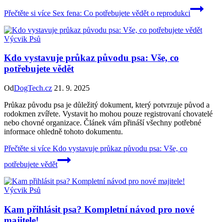
Přečtěte si více
Sex fena: Co potřebujete vědět o reprodukci
Výcvik Psů
Kdo vystavuje průkaz původu psa: Vše, co
potřebujete vědět
Od
DogTech.cz
21. 9. 2025
Průkaz původu psa je důležitý dokument, který potvrzuje původ a
rodokmen zvířete. Vystavit ho mohou pouze registrovaní chovatelé
nebo chovné organizace. Článek vám přináší všechny potřebné
informace ohledně tohoto dokumentu.
Přečtěte si více
Kdo vystavuje průkaz původu psa: Vše, co
potřebujete vědět
Výcvik Psů
Kam přihlásit psa? Kompletní návod pro nové
majitele!