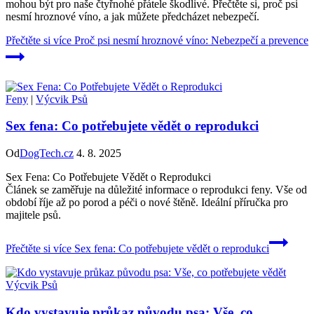
mohou být pro naše čtyřnohé přátele škodlivé. Přečtěte si, proč psi
nesmí hroznové víno, a jak můžete předcházet nebezpečí.
Přečtěte si více
Proč psi nesmí hroznové víno: Nebezpečí a prevence
Feny
|
Výcvik Psů
Sex fena: Co potřebujete vědět o reprodukci
Od
DogTech.cz
4. 8. 2025
Sex Fena: Co Potřebujete Vědět o Reprodukci
Článek se zaměřuje na důležité informace o reprodukci feny. Vše od
období říje až po porod a péči o nové štěně. Ideální příručka pro
majitele psů.
Přečtěte si více
Sex fena: Co potřebujete vědět o reprodukci
Výcvik Psů
Kdo vystavuje průkaz původu psa: Vše, co