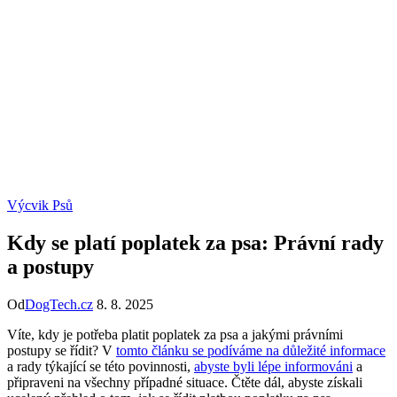
Výcvik Psů
Kdy se platí poplatek za psa: Právní rady
a postupy
Od
DogTech.cz
8. 8. 2025
Víte, kdy je potřeba platit poplatek za psa a jakými právními
postupy se řídit? V
tomto článku se podíváme na důležité informace
a rady týkající se této povinnosti,
abyste byli lépe informováni
a
připraveni na všechny případné situace. Čtěte dál, abyste získali