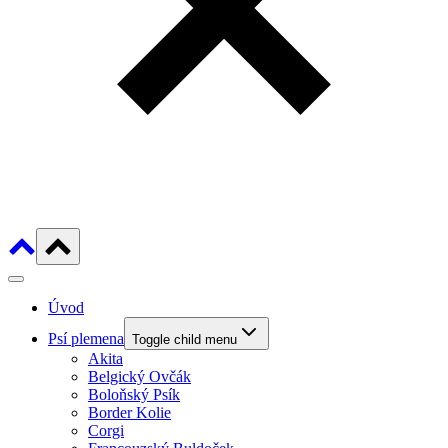
Úvod
Psí plemena
Toggle child menu
Akita
Belgický Ovčák
Boloňský Psík
Border Kolie
Corgi