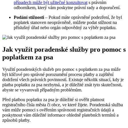
případech může být užitečné konzultovat
s právním
odborníkem, který vám poskytne právní rady a doporučení.
Podání stížnosti
– Pokud máte oprávněné podezření, že byl
poplatek stanoven neoprávněně, můžete podat stížnost na
příslušný úřad nebo orgán odpovědný za výběr poplatku.
Jak využít poradenské služby pro pomoc s
poplatkem za psa
Využití poradenských služeb pro pomoc s poplatkem za psa může
být klíčové pro správné porozumění procesu platby a zajištění
dodržení všech právních povinností. Existuje několik situací, kdy je
platba poplatku za psa nezbytná, a je důležité znát tyto skutečnosti,
abyste se vyvarovali případným problémům.
Před platbou poplatku za psa je důležité si ověřit platnost
registračního čísla města či obce, ve které žijete. Poradenská služba
vám může pomoci s ověřením správnosti registračních údajů a
poskytnout vám důležité informace ohledně platebních termínů a
způsobů platby.