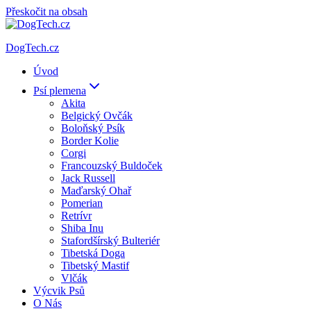
Přeskočit na obsah
DogTech.cz
Úvod
Psí plemena
Akita
Belgický Ovčák
Boloňský Psík
Border Kolie
Corgi
Francouzský Buldoček
Jack Russell
Maďarský Ohař
Pomerian
Retrívr
Shiba Inu
Stafordšírský Bulteriér
Tibetská Doga
Tibetský Mastif
Vlčák
Výcvik Psů
O Nás