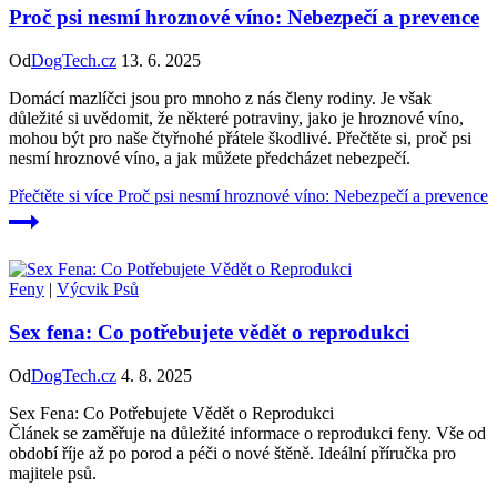
Proč psi nesmí hroznové víno: Nebezpečí a prevence
Od
DogTech.cz
13. 6. 2025
Domácí mazlíčci jsou pro mnoho z nás členy rodiny. Je však
důležité si uvědomit, že některé potraviny, jako je hroznové víno,
mohou být pro naše čtyřnohé přátele škodlivé. Přečtěte si, proč psi
nesmí hroznové víno, a jak můžete předcházet nebezpečí.
Přečtěte si více
Proč psi nesmí hroznové víno: Nebezpečí a prevence
Feny
|
Výcvik Psů
Sex fena: Co potřebujete vědět o reprodukci
Od
DogTech.cz
4. 8. 2025
Sex Fena: Co Potřebujete Vědět o Reprodukci
Článek se zaměřuje na důležité informace o reprodukci feny. Vše od
období říje až po porod a péči o nové štěně. Ideální příručka pro
majitele psů.