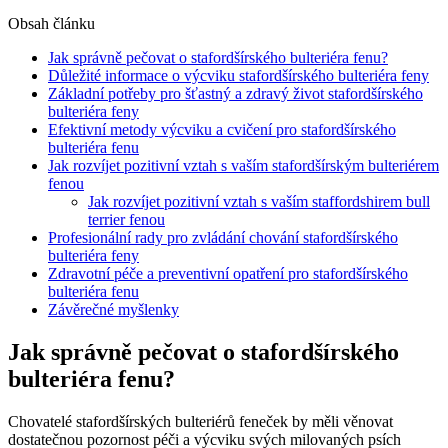
Obsah článku
Jak správně pečovat o stafordšírského bulteriéra fenu?
Důležité informace o výcviku stafordšírského bulteriéra feny
Základní potřeby pro šťastný a zdravý život stafordšírského
bulteriéra feny
Efektivní metody výcviku a cvičení pro stafordšírského
bulteriéra fenu
Jak rozvíjet pozitivní vztah s vaším stafordšírským bulteriérem
fenou
Jak rozvíjet pozitivní vztah s vaším staffordshirem bull
terrier fenou
Profesionální rady pro zvládání chování stafordšírského
bulteriéra feny
Zdravotní péče a preventivní opatření pro stafordšírského
bulteriéra fenu
Závěrečné myšlenky
Jak správně pečovat o stafordšírského
bulteriéra fenu?
Chovatelé stafordšírských bulteriérů feneček by měli věnovat
dostatečnou pozornost péči a výcviku svých milovaných psích