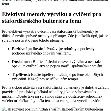
Efektivní metody výcviku a cvičení pro
stafordšírského bulteriéra fenu
Pro efektivní výcvik a cvičení vaší stafordšírské bulteriérky je
důležité zvolit správné metody a přístupy. Zde je několik tipů, jak se
správně postarat o fenu tohoto plemene:
Pozitivní posilování:
Používejte odměny a pochvaly k
podpoře správného chování vaší feny.
Důslednost:
Buďte důslední ve svém výcviku a neustále
opakujte cvičení, aby se pejsek naučil správnému chování.
Trpělivost:
Buďte trpěliví a nežádejte po fene okamžitých
výsledků. Každý pes se učí v jiném tempu.
Pro fyzickou aktivitu vaší stafordšírské bulteriérky je důležité zařadit
pravidelné procházky, běhání nebo hry jako je schovávaná s
míčkem. Dbejte také na správnou stravu a dostatečný odpočinek
vašeho mazlíčka, aby měla fena dost energie na výcvik a cvičení.