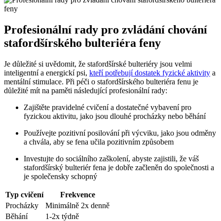
Profesionální rady pro zvládání chování
stafordšírského bulteriéra feny
Je důležité si uvědomit, že stafordšírské bulteriéry jsou velmi
inteligentní a energickí psi,
kteří potřebují dostatek fyzické aktivity
a
mentální stimulace. Při péči o stafordšírského bulteriéra fenu je
důležité mít na paměti následující profesionální rady:
Zajištěte pravidelné cvičení a dostatečné vybavení pro
fyzickou aktivitu, jako jsou dlouhé procházky nebo běhání
Používejte pozitivní posilování při výcviku, jako jsou odměny
a chvála, aby se fena učila pozitivním způsobem
Investujte do sociálního zaškolení, abyste zajistili, že váš
stafordšírský bulteriér fena je dobře začleněn do společnosti a
je společensky schopný
Typ cvičení
Frekvence
Procházky
Minimálně 2x denně
Běhání
1-2x týdně