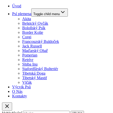
Úvod
Psí plemena
Toggle child menu
Akita
Belgický Ovčák
Boloňský Psík
Border Kolie
Corgi
Francouzský Buldoček
Jack Russell
Maďarský Ohař
Pomerian
Retrívr
Shiba Inu
Stafordšírský Bulteriér
Tibetská Doga
Tibetský Mastif
Vlčák
Výcvik Psů
O Nás
Kontakty