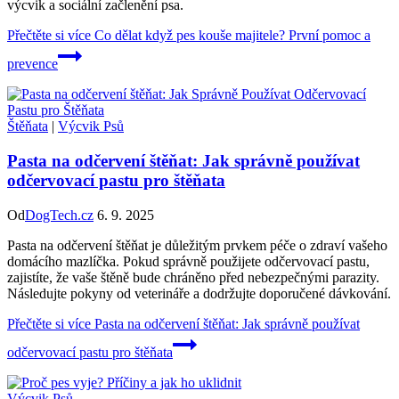
výcvik a sociální začlenění psa.
Přečtěte si více
Co dělat když pes kouše majitele? První pomoc a
prevence
Štěňata
|
Výcvik Psů
Pasta na odčervení štěňat: Jak správně používat
odčervovací pastu pro štěňata
Od
DogTech.cz
6. 9. 2025
Pasta na odčervení štěňat je důležitým prvkem péče o zdraví vašeho
domácího mazlíčka. Pokud správně použijete odčervovací pastu,
zajistíte, že vaše štěně bude chráněno před nebezpečnými parazity.
Následujte pokyny od veterináře a dodržujte doporučené dávkování.
Přečtěte si více
Pasta na odčervení štěňat: Jak správně používat
odčervovací pastu pro štěňata
Výcvik Psů