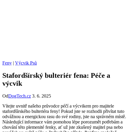
Feny
|
Výcvik Psů
Stafordšírský bulteriér fena: Péče a
výcvik
Od
DogTech.cz
3. 6. 2025
Vítejte uvnitř našeho průvodce péčí a výcvikem pro majitele
stafordšírského bulteriéra feny! Pokud jste se rozhodli přivítat tuto
odvážnou a energickou rasu do své rodiny, jste na správném místě.
Následující informace vám pomohou lépe porozumět potřebám a
chování této plemenité fenky, ať už jste zkušený majitel psa nebo