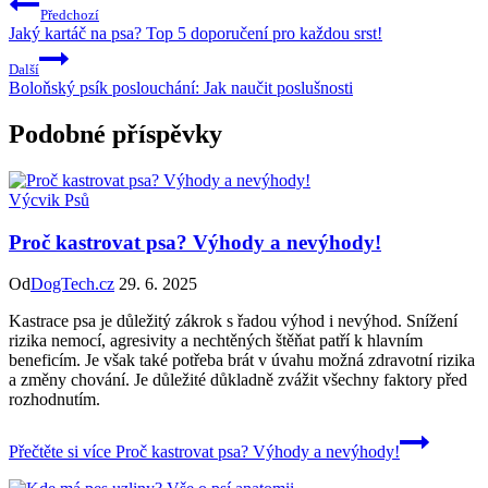
Předchozí
Jaký kartáč na psa? Top 5 doporučení pro každou srst!
Další
Boloňský psík poslouchání: Jak naučit poslušnosti
Podobné příspěvky
Výcvik Psů
Proč kastrovat psa? Výhody a nevýhody!
Od
DogTech.cz
29. 6. 2025
Kastrace psa je důležitý zákrok s řadou výhod i nevýhod. Snížení
rizika nemocí, agresivity a nechtěných štěňat patří k hlavním
beneficím. Je však také potřeba brát v úvahu možná zdravotní rizika
a změny chování. Je důležité důkladně zvážit všechny faktory před
rozhodnutím.
Přečtěte si více
Proč kastrovat psa? Výhody a nevýhody!