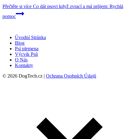
Přečtěte si více
Co dát psovi když zvrací a má průjem: Rychlá
pomoc
Úvodní Stránka
Blog
Psí plemena
Výcvik Psů
O Nás
Kontakty
© 2026 DogTech.cz |
Ochrana Osobních Údajů