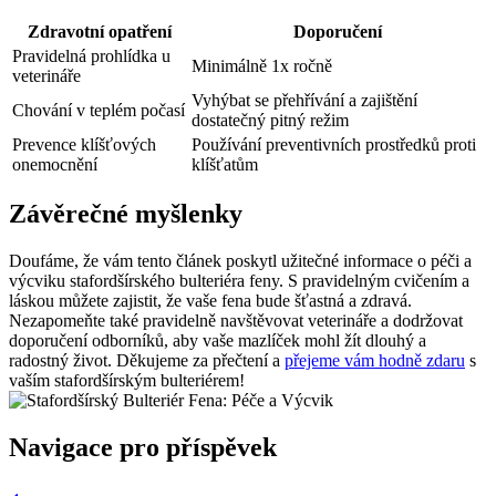
Zdravotní opatření
Doporučení
Pravidelná prohlídka u
Minimálně 1x ročně
veterináře
Vyhýbat se přehřívání a zajištění
Chování v teplém počasí
dostatečný pitný režim
Prevence klíšťových
Používání preventivních prostředků proti
onemocnění
klíšťatům
Závěrečné myšlenky
Doufáme, že vám tento článek poskytl užitečné informace o péči a
výcviku stafordšírského bulteriéra feny. S pravidelným cvičením a
láskou můžete zajistit, že vaše fena bude šťastná a zdravá.
Nezapomeňte také pravidelně navštěvovat veterináře a dodržovat
doporučení odborníků, aby vaše mazlíček mohl žít dlouhý a
radostný život. Děkujeme za přečtení a
přejeme vám hodně zdaru
s
vaším stafordšírským bulteriérem!
Navigace pro příspěvek