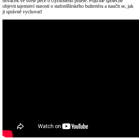
nováček ve světě péče o čtyřnohého přítele. Pojďme společně
objevit tajemství starosti o stafordšírského bulteriéra a naučit se, jak
ji správně vychovat!