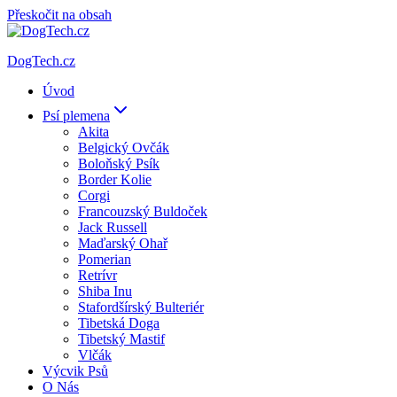
Přeskočit na obsah
DogTech.cz
Úvod
Psí plemena
Akita
Belgický Ovčák
Boloňský Psík
Border Kolie
Corgi
Francouzský Buldoček
Jack Russell
Maďarský Ohař
Pomerian
Retrívr
Shiba Inu
Stafordšírský Bulteriér
Tibetská Doga
Tibetský Mastif
Vlčák
Výcvik Psů
O Nás