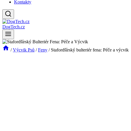
Kontakty
DogTech.cz
/
Výcvik Psů
/
Feny
/
Stafordšírský bulteriér fena: Péče a výcvik