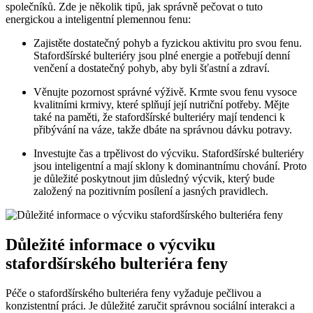
společníků. Zde je několik tipů, jak správně pečovat o tuto
energickou a inteligentní plemennou fenu:
Zajistěte dostatečný pohyb a fyzickou aktivitu pro svou fenu.
Stafordšírské bulteriéry jsou plné energie a potřebují denní
venčení a dostatečný pohyb, aby byli šťastní a zdraví.
Věnujte pozornost správné výživě. Krmte svou fenu vysoce
kvalitními krmivy, které splňují její nutriční potřeby. Mějte
také na paměti, že stafordšírské bulteriéry mají tendenci k
přibývání na váze, takže dbáte na správnou dávku potravy.
Investujte čas a trpělivost do výcviku. Stafordšírské bulteriéry
jsou inteligentní a mají sklony k dominantnímu chování. Proto
je důležité poskytnout jim důsledný výcvik, který bude
založený na pozitivním posílení a jasných pravidlech.
Důležité informace o výcviku
stafordšírského bulteriéra feny
Péče o stafordšírského bulteriéra feny vyžaduje pečlivou a
konzistentní práci. Je důležité zaručit správnou sociální interakci a