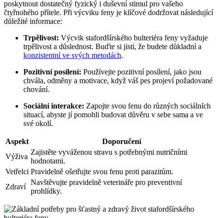
poskytnout dostatečný fyzický i duševní stimul pro vašeho
čtyřnohého přítele. Při výcviku feny je klíčové dodržovat následující
důležité informace:
Trpělivost:
Výcvik stafordšírského bulteriéra feny vyžaduje
trpělivost a důslednost. Buďte si jisti, že budete důkladní a
konzistentní ve svých metodách
.
Pozitivní posílení:
Používejte pozitivní posílení, jako jsou
chvála, odměny a motivace, když váš pes projeví požadované
chování.
Sociální interakce:
Zapojte svou fenu do různých sociálních
situací, abyste jí pomohli budovat důvěru v sebe sama a ve
své okolí.
Aspekt
Doporučení
Zajistěte vyváženou stravu s potřebnými nutričními
Výživa
hodnotami.
Vetřelci
Pravidelně ošetřujte svou fenu proti parazitům.
Navštěvujte pravidelně veterináře pro preventivní
Zdraví
prohlídky.