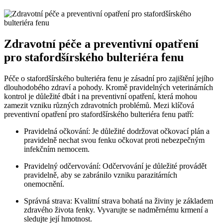
Zdravotní péče a preventivní opatření
pro stafordšírského bulteriéra fenu
Péče o stafordšírského bulteriéra fenu je zásadní pro zajištění jejího
dlouhodobého zdraví a pohody. Kromě pravidelných veterinárních
kontrol je důležité dbát i na preventivní opatření, která mohou
zamezit vzniku různých zdravotních problémů. Mezi klíčová
preventivní opatření pro stafordšírského bulteriéra fenu patří:
Pravidelná očkování:
Je důležité dodržovat očkovací plán a
pravidelně nechat svou fenku očkovat proti nebezpečným
infekčním nemocem.
Pravidelný odčervování:
Odčervování je důležité provádět
pravidelně, aby se zabránilo vzniku parazitárních
onemocnění.
Správná strava:
Kvalitní strava bohatá na živiny je základem
zdravého života fenky. Vyvarujte se nadměrnému krmení a
sledujte její hmotnost.