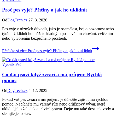
Proč pes vyje? Příčiny a jak ho uklidnit
Od
DogTech.cz
27. 3. 2026
Pes vyje z různých důvodů, jako je osamělost, boj o pozornost nebo
týrání. Uklidnit ho můžete kladným posilováním chování, cvičením
nebo vytvořením bezpečného prostředí.
Přečtěte si více
Proč pes vyje? Příčiny a jak ho uklidnit
Výcvik Psů
Co dát psovi když zvrací a má průjem: Rychlá
pomoc
Od
DogTech.cz
5. 12. 2025
Pokud váš pes zvrací a má průjem, je důležité zajistit mu rychlou
pomoc. Nabídněte mu vařený rýži nebo drůžicový vývar, které
uklidní jeho žaludek a trávicí systém. Dejte mu také dostatek vody a
sledujte jeho stav.