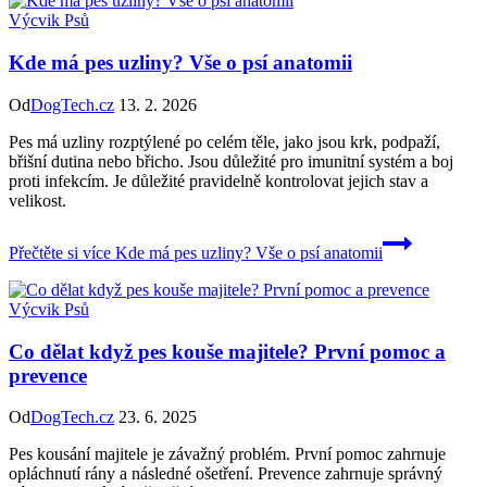
Výcvik Psů
Kde má pes uzliny? Vše o psí anatomii
Od
DogTech.cz
13. 2. 2026
Pes má uzliny rozptýlené po celém těle, jako jsou krk, podpaží,
břišní dutina nebo břicho. Jsou důležité pro imunitní systém a boj
proti infekcím. Je důležité pravidelně kontrolovat jejich stav a
velikost.
Přečtěte si více
Kde má pes uzliny? Vše o psí anatomii
Výcvik Psů
Co dělat když pes kouše majitele? První pomoc a
prevence
Od
DogTech.cz
23. 6. 2025
Pes kousání majitele je závažný problém. První pomoc zahrnuje
opláchnutí rány a následné ošetření. Prevence zahrnuje správný