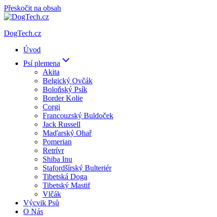
Přeskočit na obsah
DogTech.cz
Úvod
Psí plemena
Akita
Belgický Ovčák
Boloňský Psík
Border Kolie
Corgi
Francouzský Buldoček
Jack Russell
Maďarský Ohař
Pomerian
Retrívr
Shiba Inu
Stafordšírský Bulteriér
Tibetská Doga
Tibetský Mastif
Vlčák
Výcvik Psů
O Nás