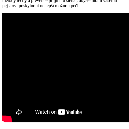
metody léčby a prevence průjmu u štěňat, abyste mohli vašemu
pejskovi poskytnout nejlepší možnou péči.