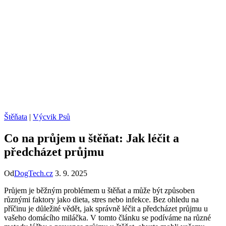
Štěňata
|
Výcvik Psů
Co na průjem u štěňat: Jak léčit a
předcházet průjmu
Od
DogTech.cz
3. 9. 2025
Průjem je běžným problémem u štěňat a může být způsoben
různými faktory jako dieta, stres nebo infekce. Bez ohledu na
příčinu je důležité vědět, jak správně léčit a předcházet průjmu u
vašeho domácího miláčka. V tomto článku se podíváme na různé