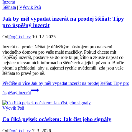
Štěňata
|
Výcvik Psů
Jak by měl vypadat inzerát na prodej štěňat: Tipy
pro úspěšný inzerát
Od
DogTech.cz
10. 12. 2025
Inzerát na prodej štěňat je důležitým nástrojem pro nalezení
vhodného domova pro vaše malé mazlíčky. Pokud chcete mít
úspěšný inzerát, postavte se do role kupujícího a zkuste napsat co
nejvíce relevantních informací o štěnětech a jejich původu. Buďte
přesní a přehlední, aby si zájemci rychle uvědomili, zda jsou vaše
štěňata to pravé pro ně.
Přečtěte si více
Jak by měl vypadat inzerát na prodej štěňat: Tipy pro
úspěšný inzerát
Výcvik Psů
Co říká pejsek ocáskem: Jak číst jeho signály
Od
DogTech.cz
7. 3. 2026