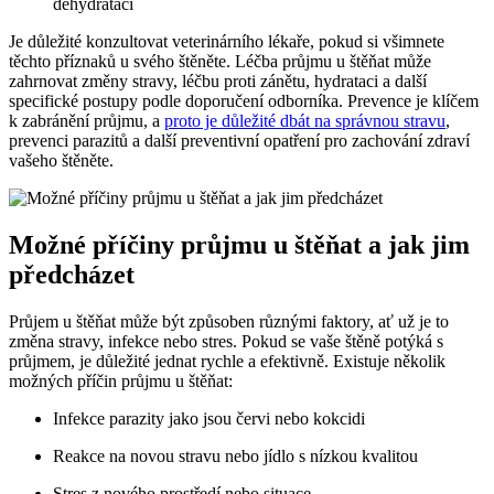
dehydrataci
Je důležité konzultovat veterinárního lékaře, pokud si všimnete
těchto příznaků u svého štěněte. Léčba průjmu u štěňat může
zahrnovat změny stravy, léčbu proti zánětu, hydrataci a další
specifické postupy podle doporučení odborníka. Prevence je klíčem
k zabránění průjmu, a
proto je důležité dbát na správnou stravu
,
prevenci parazitů a další preventivní opatření pro zachování zdraví
vašeho štěněte.
Možné příčiny průjmu u štěňat a jak jim
předcházet
Průjem u štěňat může být způsoben různými faktory, ať už je to
změna stravy, infekce nebo stres. Pokud se vaše štěně potýká s
průjmem, je důležité jednat rychle a efektivně. Existuje několik
možných příčin průjmu u štěňat:
Infekce parazity jako jsou červi nebo kokcidi
Reakce na novou stravu nebo jídlo s nízkou kvalitou
Stres z nového prostředí nebo situace