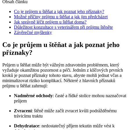
Obsah článku
Co je průjem u štěňat a jak poznat jeho příznaky?
Možné příčiny průjmu u štěňat a jak jim předcházet
Jak správně léčit průjem u štěňat doma?
Důležitost konzultace s veterinářem při průjmu štěněte
Závěrečné myšlenky
Co je průjem u štěňat a jak poznat jeho
příznaky?
Průjem u štěňat může být vážným zdravotním problémem, který
vyžaduje okamžitou pozornost a péči. Jedním z klíčových prvních
kroků je poznat příznaky tohoto stavu, abyste mohli jednat včas a
minimalizovat riziko komplikací. Některé z hlavních příznaků
průjmu u štěňat zahrnují:
Nadměrné odchody
: časté a řídké stolice mohou naznačovat
průjem
Zvracení
: štěně může začít zvracet kvůli podrážděnému
trávicímu traktu
Dehydratace
: nedostatečný příjem tekutin může vést k