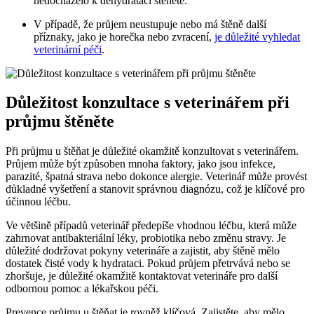
nedocházelo k dehydrataci štěněte.
V případě, že průjem neustupuje nebo má štěně další
příznaky, jako je horečka nebo zvracení,
je důležité vyhledat
veterinární péči
.
Důležitost konzultace s veterinářem při
průjmu štěněte
Při průjmu u štěňat je důležité okamžitě konzultovat s veterinářem.
Průjem může být způsoben mnoha faktory, jako jsou infekce,
parazité, špatná strava nebo dokonce alergie. Veterinář může provést
důkladné vyšetření a stanovit správnou diagnózu, což je klíčové pro
účinnou léčbu.
Ve většině případů veterinář předepíše vhodnou léčbu, která může
zahrnovat antibakteriální léky, probiotika nebo změnu stravy. Je
důležité dodržovat pokyny veterináře a zajistit, aby štěně mělo
dostatek čisté vody k hydrataci. Pokud průjem přetrvává nebo se
zhoršuje, je důležité okamžitě kontaktovat veterináře pro další
odbornou pomoc a lékařskou péči.
Prevence průjmu u štěňat je rovněž klíčová. Zajistěte, aby mělo