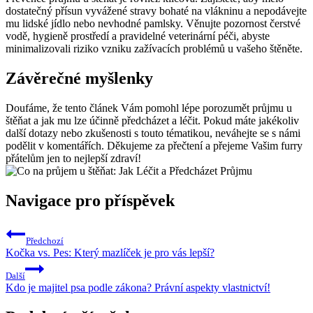
dostatečný přísun vyvážené stravy bohaté na vlákninu a nepodávejte
mu lidské jídlo nebo nevhodné pamlsky. Věnujte pozornost čerstvé
vodě, hygieně prostředí a pravidelné veterinární péči, abyste
minimalizovali riziko vzniku zažívacích problémů u vašeho štěněte.
Závěrečné myšlenky
Doufáme, že tento článek Vám pomohl lépe porozumět průjmu u
štěňat a jak mu lze účinně předcházet a léčit. Pokud máte jakékoliv
další dotazy nebo zkušenosti s touto tématikou, neváhejte se s námi
podělit v komentářích. Děkujeme za přečtení a přejeme Vašim furry
přátelům jen to nejlepší zdraví!
Navigace pro příspěvek
Předchozí
Kočka vs. Pes: Který mazlíček je pro vás lepší?
Další
Kdo je majitel psa podle zákona? Právní aspekty vlastnictví!