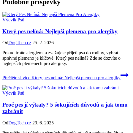
Podobné příspěvky
Výcvik Psů
Který pes nelíná: Nejlepší plemena pro alergiky
Od
DogTech.cz
25. 2. 2026
Pokud trpíte alergiemi a zvažujete přijetí psa do rodiny, vybrat
správné plemeno je klíčové. Který pes nelíná? Zde se dozvíte o
nejlepších plemenech pro alergiky.
Přečtěte si více
Který pes nelíná: Nejlepší plemena pro alergiky
Výcvik Psů
Proč pes jí výkaly? 5 šokujících důvodů a jak tomu
zabránit
Od
DogTech.cz
29. 6. 2025
Pes může jíst výkaly z různých důvodů, ať už z nedostatku živin