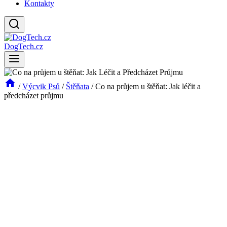
Kontakty
DogTech.cz
/
Výcvik Psů
/
Štěňata
/
Co na průjem u štěňat: Jak léčit a
předcházet průjmu