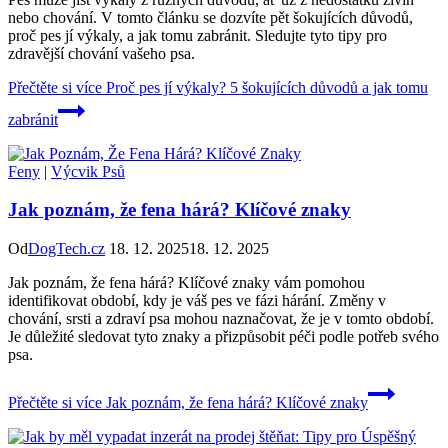
nebo chování. V tomto článku se dozvíte pět šokujících důvodů,
proč pes jí výkaly, a jak tomu zabránit. Sledujte tyto tipy pro
zdravější chování vašeho psa.
Přečtěte si více
Proč pes jí výkaly? 5 šokujících důvodů a jak tomu
zabránit
Feny
|
Výcvik Psů
Jak poznám, že fena hárá? Klíčové znaky
Od
DogTech.cz
18. 12. 2025
18. 12. 2025
Jak poznám, že fena hárá? Klíčové znaky vám pomohou
identifikovat období, kdy je váš pes ve fázi hárání. Změny v
chování, srsti a zdraví psa mohou naznačovat, že je v tomto období.
Je důležité sledovat tyto znaky a přizpůsobit péči podle potřeb svého
psa.
Přečtěte si více
Jak poznám, že fena hárá? Klíčové znaky