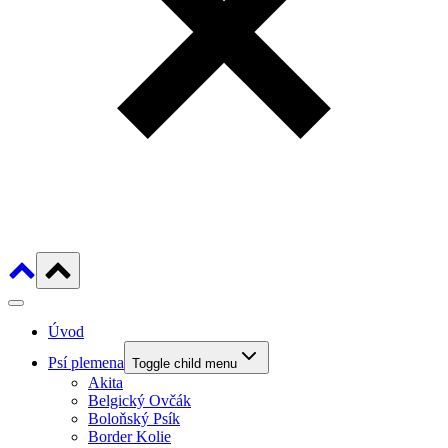
Úvod
Psí plemena
Toggle child menu
Akita
Belgický Ovčák
Boloňský Psík
Border Kolie