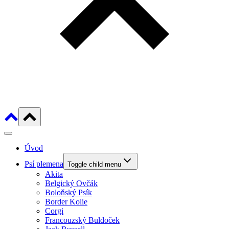
Úvod
Psí plemena
Toggle child menu
Akita
Belgický Ovčák
Boloňský Psík
Border Kolie
Corgi
Francouzský Buldoček