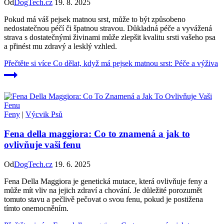
Od
DogTech.cz
19. 8. 2025
Pokud má váš pejsek matnou srst, může to být způsobeno
nedostatečnou péčí či špatnou stravou. Důkladná péče a vyvážená
strava s dostatečnými živinami může zlepšit kvalitu srsti vašeho psa
a přinést mu zdravý a lesklý vzhled.
Přečtěte si více
Co dělat, když má pejsek matnou srst: Péče a výživa
Feny
|
Výcvik Psů
Fena della maggiora: Co to znamená a jak to
ovlivňuje vaši fenu
Od
DogTech.cz
19. 6. 2025
Fena Della Maggiora je genetická mutace, která ovlivňuje feny a
může mít vliv na jejich zdraví a chování. Je důležité porozumět
tomuto stavu a pečlivě pečovat o svou fenu, pokud je postižena
tímto onemocněním.