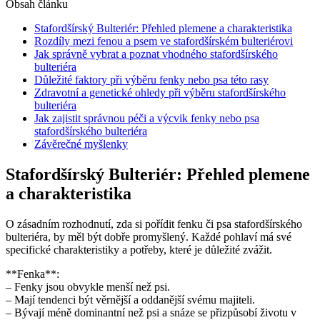
Obsah článku
Stafordšírský Bulteriér: Přehled plemene a charakteristika
Rozdíly mezi fenou a psem ve stafordšírském bulteriérovi
Jak správně vybrat a poznat vhodného stafordšírského
bulteriéra
Důležité faktory při výběru fenky nebo psa této rasy
Zdravotní a genetické ohledy při výběru stafordšírského
bulteriéra
Jak zajistit správnou péči a výcvik fenky nebo psa
stafordšírského bulteriéra
Závěrečné myšlenky
Stafordšírský Bulteriér: Přehled plemene
a charakteristika
O zásadním rozhodnutí, zda si pořídit fenku či psa stafordšírského
bulteriéra, by měl být dobře promyšlený. Každé pohlaví má své
specifické charakteristiky a potřeby, které je důležité zvážit.
**Fenka**:
– Fenky jsou obvykle menší než psi.
– Mají tendenci být věrnější a oddanější svému majiteli.
– Bývají méně dominantní než psi a snáze se přizpůsobí životu v