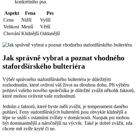
konkrétního psa.
Aspekt
Fena
Pes
Cena
Nižší
Vyšší
Velikost
Menší
Větší
Chování
Klidnější
Oddanější
Jak správně vybrat a poznat vhodného
stafordšírského bulteriéra
Výběr správného stafordšírského bulteriéra je důležitým
rozhodnutím, které ovlivní váš život na dlouhou dobu. Při výběru
pohlaví vašeho nového společníka je důležité zvážit několik faktorů,
které mohou ovlivnit vaše rozhodnutí.
Jedním z faktorů, které byste měli zvážit, je temperament daného
pohlaví. Feny stafordšírských bulteriérů jsou obvykle klidnější a
lépe se snáší s ostatními zvířaty v domácnosti. Naopak psi mohou
být dominantnější a náročnější na výcvik. Také je dobré zvážit, zda
chcete mít zvíře kryté či ne.