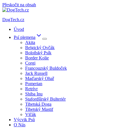
Přeskočit na obsah
DogTech.cz
Úvod
Psí plemena
Akita
Belgický Ovčák
Boloňský Psík
Border Kolie
Corgi
Francouzský Buldoček
Jack Russell
Maďarský Ohař
Pomerian
Retrívr
Shiba Inu
Stafordšírský Bulteriér
Tibetská Doga
Tibetský Mastif
Vlčák
Výcvik Psů
O Nás