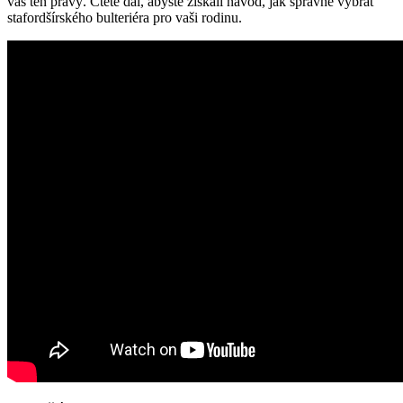
vás ten pravý. Čtěte dál, abyste získali návod, jak správně vybrat
stafordšírského bulteriéra pro vaši rodinu.