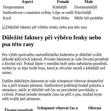
Aspect
Female
Male
Temperament
Klidnější
Dominantnější
Snášenlivost s ostatními zvířaty
Lépe se snáší
Náročnější
Krytí
Není třeba
Může být problém
Důležité faktory při výběru fenky nebo
psa této rasy
Pro výběr správného stafordšírského bulteriéra je důležité zvážit
několik klíčových faktorů. Prvním faktorem je vaše životní prostředí
a životní styl. Pokud žijete v menším bytě nebo městském prostředí,
mohla by se lépe hodit fena, která je obvykle menší a klidnější než
samec.
Dalším důležitým faktorem je vaše schopnost věnovat dostatečný
čas a péči tomuto plemeni. Staffordové potřebují hodně pohybu a
stimulace, takže je důležité mít čas na pravidelné procházky a
cvičení. Pokud nemáte dostatek času na péči o psa, možná byste
měli zvážit jiné plemeno.
Schopnost věnovat čas a
Obecná
Životní prostředí