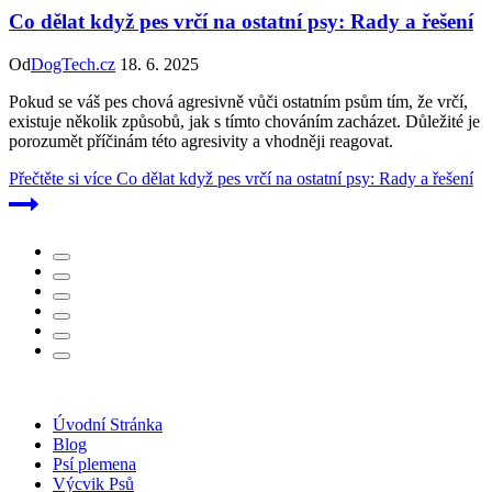
Co dělat když pes vrčí na ostatní psy: Rady a řešení
Od
DogTech.cz
18. 6. 2025
Pokud se váš pes chová agresivně vůči ostatním psům tím, že vrčí,
existuje několik způsobů, jak s tímto chováním zacházet. Důležité je
porozumět příčinám této agresivity a vhodněji reagovat.
Přečtěte si více
Co dělat když pes vrčí na ostatní psy: Rady a řešení
Úvodní Stránka
Blog
Psí plemena
Výcvik Psů