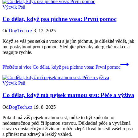
Výcvik Psů
Co dělat, když psa píchne vosa: První pomoc
Od
DogTech.cz
3. 12. 2025
Když se váš pes setká s vosou a je jím píchnut, je důležité vědět, jak
mu poskytnout první pomoc. Sledujte příznaky alergické reakce a
reagujte rychle.
Přečtěte si více
Co dělat, když psa píchne vosa: První pomoc
Výcvik Psů
Co dělat, když má pejsek matnou srst: Péče a výživa
Od
DogTech.cz
19. 8. 2025
Pokud má váš pejsek matnou srst, může to být způsobeno
nedostatečnou péčí či špatnou stravou. Důkladná péče a vyvážená
strava s dostatečnými živinami může zlepšit kvalitu srsti vašeho psa
a přinést mu zdravý a lesklý vzhled.