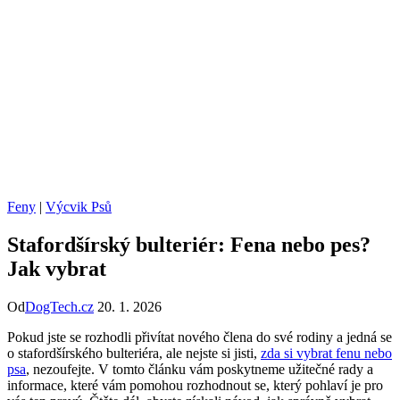
Feny
|
Výcvik Psů
Stafordšírský bulteriér: Fena nebo pes?
Jak vybrat
Od
DogTech.cz
20. 1. 2026
Pokud jste se rozhodli přivítat nového člena do své rodiny a jedná se
o stafordšírského bulteriéra, ale nejste si jisti,
zda si vybrat fenu nebo
psa
, nezoufejte. V tomto článku vám poskytneme užitečné rady a
informace, které vám pomohou rozhodnout se, který pohlaví je pro