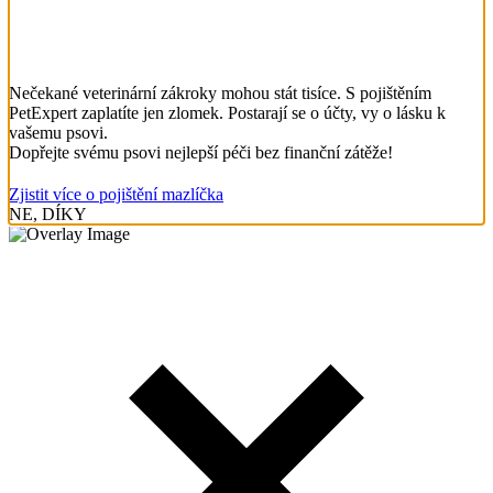
Nečekané veterinární zákroky mohou stát tisíce. S pojištěním
PetExpert zaplatíte jen zlomek. Postarají se o účty, vy o lásku k
vašemu psovi.
Dopřejte svému psovi nejlepší péči bez finanční zátěže!
Zjistit více o pojištění mazlíčka
NE, DÍKY