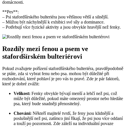
domácnosti.
**Pes**:
– Psi stafordšírského bulteriéra jsou většinou větší a silnější.
– Můžou být náchylnější k exhibici své síly a dominance.
– Potřebují více fyzické aktivity a jsou obvykle hravější než fenky.
Rozdíly mezi fenou a psem ve
stafordšírském bulteriérovi
Pokud zvažujete pořízení stafordšírského bulteriéra, pravděpodobně
se ptáte, zda si vybrat fenu nebo psa. mohou být důležité při
rozhodování, které pohlaví je pro vás to pravé. Zde je pár faktorů,
které je dobré zvážit:
Velikost:
Fenky obvykle bývají menší a lehčí než psi, což
může být důležité, pokud máte omezený prostor nebo hledáte
psa, který bude snadněji přenositelný.
Chování:
Někteří majitelé tvrdí, že feny jsou klidnější a
poslušnější než psi, zatímco jiní říkají, že psi jsou více oddaní
a touží po pozornosti. Zde záleží na individuální povaze