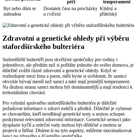
péči
temperament
Byt nebo dům se
Dostatek času na procházky
Klidný a
zahradou
a cvičení
přátelský
Zdravotní a genetické ohledy při výběru
stafordšírského bulteriéra
Stafordšírští bulteriéři jsou skvělými společníky pro rodiny i
jednotlivce, ale předtím než si pořídíte jednoho do svého domova, je
důležité zvážit různé zdravotní a genetické ohledy. Když se
rozhodujete mezi fenu a psem, měli byste si uvědomit, že samice
obvykle bývají menší než samci a také mají jemnější temperament.
Na druhou stranu samci mohou být dominantnější a mají tendenci k
teritoriálnímu chování.
Pro vybrání správného stafordšírského bulteriéra je důležité
požadovat informace o zdraví rodičů a předků. Důležité je vyhnout
se chovatelům, kteří neodbírají genetické testy a nejsou schopni
poskytnout relevantní zdravotní informace. Genetické nemoci jako
dysplazie kyčlí a srdeční vady mohou být dědičné a mohou se
projevit u štěňat. Dbáme-li na tyto aspekty, můžeme maximalizovat
šanci na zdravého a šťastného společníka.