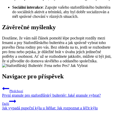
Sociální interakce
: Zapojte vašeho stafordšírského bulteriéra
do sociálních aktivit a tréninků, aby byl dobře socializován a
měl správné chování v různých situacích.
Závěrečné myšlenky
Doufáme, že vám náš článek pomohl lépe pochopit rozdíly mezi
fenami a psy Stafordšírského bulteriéra a jak správně vybrat toho
pravého člena rodiny pro vás. Bez ohledu na to, jestli se rozhodnete
pro fenu nebo pejska, je důležité brát v úvahu jejich jedinečné
potřeby a osobnost. Ať už se rozhodnete jakkoliv, můžete si být jisti,
že si přivodíte do domova skvělého a oddaného společníka.
Navigace pro příspěvek
Předchozí
První granule pro stafordšírský bulteriér: Jaké granule vybrat?
Další
Jak vypadá pupeční kýla u štěňat: Jak rozpoznat a léčit kýlu