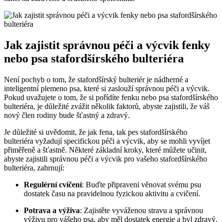
Jak zajistit správnou péči a výcvik fenky
nebo psa stafordšírského bulteriéra
Není pochyb o tom, že stafordšírský bulteriér je nádherné a
inteligentní plemeno psa, které si zaslouží správnou péči a výcvik.
Pokud uvažujete o tom, že si pořídíte fenku nebo psa stafordšírského
bulteriéra, je důležité zvážit několik faktorů, abyste zajistili, že váš
nový člen rodiny bude šťastný a zdravý.
Je důležité si uvědomit, že jak fena, tak pes stafordšírského
bulteriéra vyžadují specifickou péči a výcvik, aby se mohli vyvíjet
přiměřeně a šťastně. Některé základní kroky, které můžete učinit,
abyste zajistili správnou péči a výcvik pro vašeho stafordšírského
bulteriéra, zahrnují:
Regulérní cvičení
: Buďte připraveni věnovat svému psu
dostatek času na pravidelnou fyzickou aktivitu a cvičení.
Potrava a výživa
: Zajistěte vyváženou stravu a správnou
výživu pro vášeho psa, aby měl dostatek energie a byl zdravý.