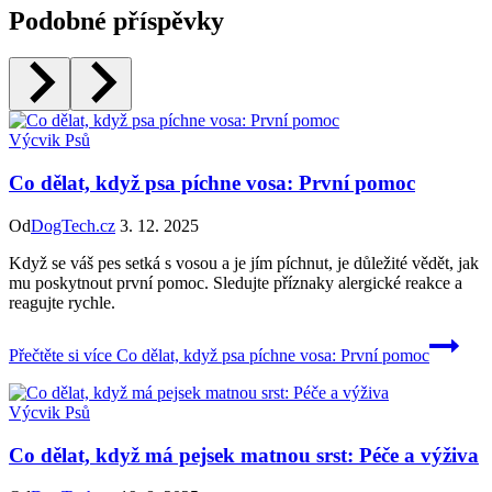
Podobné příspěvky
Výcvik Psů
Co dělat, když psa píchne vosa: První pomoc
Od
DogTech.cz
3. 12. 2025
Když se váš pes setká s vosou a je jím píchnut, je důležité vědět, jak
mu poskytnout první pomoc. Sledujte příznaky alergické reakce a
reagujte rychle.
Přečtěte si více
Co dělat, když psa píchne vosa: První pomoc
Výcvik Psů
Co dělat, když má pejsek matnou srst: Péče a výživa