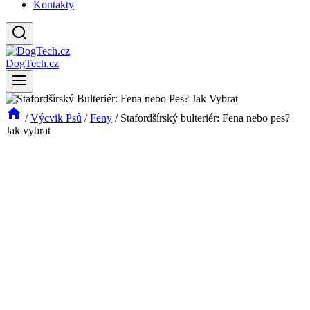
Kontakty
DogTech.cz
/
Výcvik Psů
/
Feny
/
Stafordšírský bulteriér: Fena nebo pes?
Jak vybrat