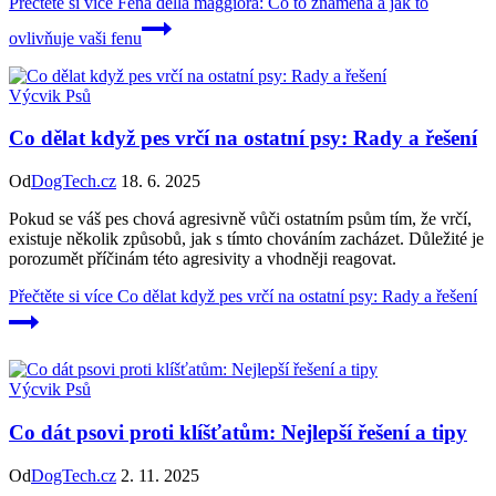
Přečtěte si více
Fena della maggiora: Co to znamená a jak to
ovlivňuje vaši fenu
Výcvik Psů
Co dělat když pes vrčí na ostatní psy: Rady a řešení
Od
DogTech.cz
18. 6. 2025
Pokud se váš pes chová agresivně vůči ostatním psům tím, že vrčí,
existuje několik způsobů, jak s tímto chováním zacházet. Důležité je
porozumět příčinám této agresivity a vhodněji reagovat.
Přečtěte si více
Co dělat když pes vrčí na ostatní psy: Rady a řešení
Výcvik Psů
Co dát psovi proti klíšťatům: Nejlepší řešení a tipy
Od
DogTech.cz
2. 11. 2025