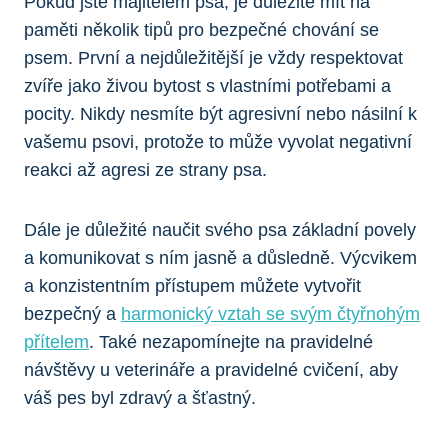
Pokud jste majitelem psa, je důležité mít na
paměti několik tipů pro bezpečné chování se
psem. První a nejdůležitější je vždy respektovat
zvíře jako živou bytost s vlastními potřebami a
pocity. Nikdy nesmíte být agresivní nebo násilní k
vašemu psovi, protože to může vyvolat negativní
reakci až agresi ze strany psa.
Dále je důležité naučit svého psa základní povely
a komunikovat s ním jasně a důsledně. Výcvikem
a konzistentním přístupem můžete vytvořit
bezpečný a
harmonický vztah se svým čtyřnohým
přítelem
. Také nezapomínejte na pravidelné
návštěvy u veterináře a pravidelné cvičení, aby
váš pes byl zdravý a šťastný.