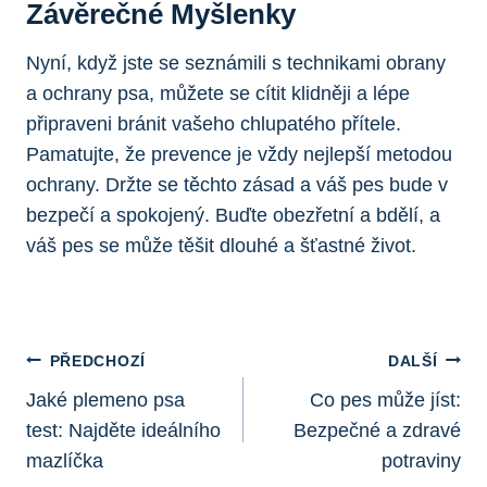
Závěrečné Myšlenky
Nyní, když jste se seznámili s technikami obrany
a ochrany psa, můžete se cítit klidněji a lépe
připraveni bránit vašeho chlupatého přítele.
Pamatujte, že prevence je vždy nejlepší metodou
ochrany. Držte se těchto zásad a váš pes bude v
bezpečí a spokojený. Buďte obezřetní a bdělí, a
váš pes se může těšit dlouhé a šťastné život.
Navigace
PŘEDCHOZÍ
DALŠÍ
Pro
Jaké plemeno psa
Co pes může jíst:
test: Najděte ideálního
Bezpečné a zdravé
Příspěvek
mazlíčka
potraviny