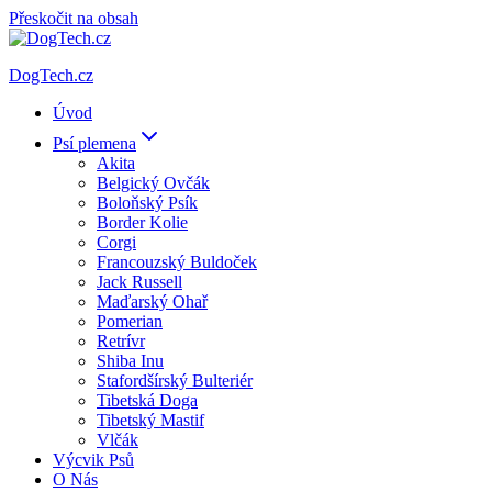
Přeskočit na obsah
DogTech.cz
Úvod
Psí plemena
Akita
Belgický Ovčák
Boloňský Psík
Border Kolie
Corgi
Francouzský Buldoček
Jack Russell
Maďarský Ohař
Pomerian
Retrívr
Shiba Inu
Stafordšírský Bulteriér
Tibetská Doga
Tibetský Mastif
Vlčák
Výcvik Psů
O Nás