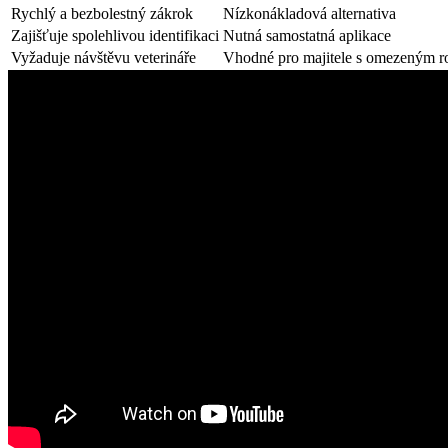
Rychlý a bezbolestný zákrok
Nízkonákladová alternativa
Zajišťuje spolehlivou identifikaci
Nutná samostatná aplikace
Vyžaduje návštěvu veterináře
Vhodné pro majitele s omezeným 