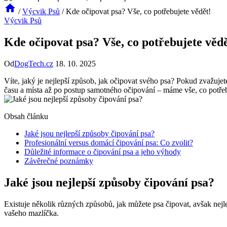
/
Výcvik Psů
/
Kde očipovat psa? Vše, co potřebujete vědět!
Výcvik Psů
Kde očipovat psa? Vše, co potřebujete vědě
Od
DogTech.cz
18. 10. 2025
Víte, jaký je nejlepší způsob, jak očipovat svého psa? Pokud zvažujet
času a místa až po postup samotného očipování – máme vše, co potřebuj
Obsah článku
Jaké jsou nejlepší způsoby čipování psa?
Profesionální versus domácí čipování psa: Co zvolit?
Důležité informace o čipování psa a jeho výhody
Závěrečné poznámky
Jaké jsou nejlepší způsoby čipování psa?
Existuje několik různých způsobů, jak můžete psa čipovat, avšak nejle
vašeho mazlíčka.