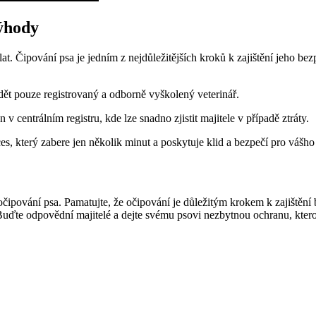
výhody
lat. Čipování psa je jedním z nejdůležitějších kroků k zajištění jeho be
dět pouze registrovaný a odborně vyškolený veterinář.
 v centrálním registru, kde lze snadno zjistit majitele v případě ztráty.
es, který zabere jen několik minut a poskytuje klid a bezpečí pro vášho
čipování psa. Pamatujte, že očipování je důležitým krokem k zajištění
Buďte odpovědní majitelé a dejte svému psovi nezbytnou ochranu, ktero