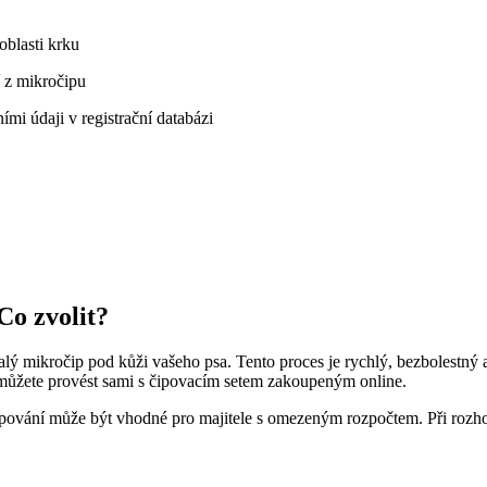
oblasti krku
í z mikročipu
ími údaji v registrační databázi
Co zvolit?
alý mikročip pod kůži vašeho psa. Tento proces je rychlý, bezbolestný a
 můžete provést sami s čipovacím setem zakoupeným online.
čipování může být vhodné pro majitele s omezeným rozpočtem. Při rozh