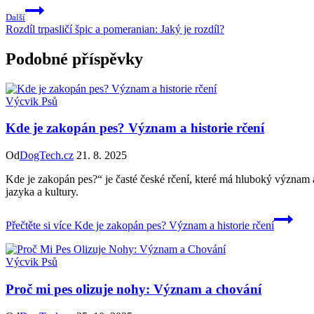
Další
Rozdíl trpasličí špic a pomeranian: Jaký je rozdíl?
Podobné příspěvky
Výcvik Psů
Kde je zakopán pes? Význam a historie rčení
Od
DogTech.cz
21. 8. 2025
Kde je zakopán pes?“ je časté české rčení, které má hluboký význam a
jazyka a kultury.
Přečtěte si více
Kde je zakopán pes? Význam a historie rčení
Výcvik Psů
Proč mi pes olizuje nohy: Význam a chování