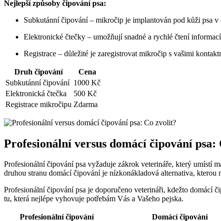
Nejlepší způsoby čipování psa:
Subkutánní čipování – mikročip je implantován pod kůži psa v 
Elektronické čtečky – umožňují snadné a rychlé čtení informac
Registrace – důležité je zaregistrovat mikročip s vašimi kontaktn
Druh čipování
Cena
Subkutánní čipování
1000 Kč
Elektronická čtečka
500 Kč
Registrace mikročipu
Zdarma
Profesionální versus domácí čipování psa: 
Profesionální čipování psa vyžaduje zákrok veterináře, který umístí m
druhou stranu domácí čipování je nízkonákladová alternativa, kterou
Profesionální čipování psa je doporučeno veterináři, kdežto domácí 
tu, která nejlépe vyhovuje potřebám Vás a Vašeho pejska.
Profesionální čipování
Domácí čipování