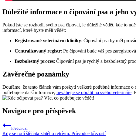
Důležité informace o čipování psa a jeho 
Pokud jste se rozhodli svého psa čipovat, je důležité vědět, kde to udě
informací, které byste měli vědět:
Registrované veterinární kliniky
: Čipování psa by měl prová
Centralizovaný registr
: Po čipování bude váš pes zaregistrován
Bezbolestný proces
: Čipování psa je rychlý a bezbolestný proc
Závěrečné poznámky
Doufáme, že tento článek vám poskytl veškeré potřebné informace o o
potřebujete další informace,
neváhejte se obrátit na svého veterináře
. 
Navigace pro příspěvek
Předchozí
Kdy se rodí štěňata zlatého retrívra: Průvodce březostí