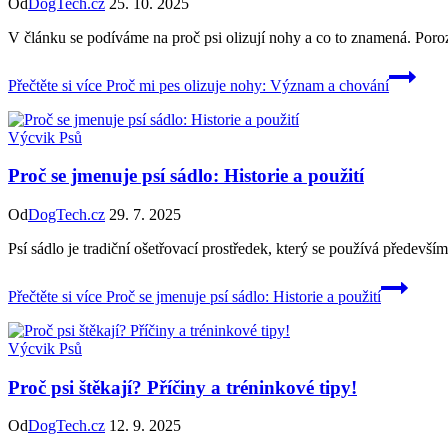
Od
DogTech.cz
25. 10. 2025
V článku se podíváme na proč psi olizují nohy a co to znamená. Poroz
Přečtěte si více
Proč mi pes olizuje nohy: Význam a chování
Výcvik Psů
Proč se jmenuje psí sádlo: Historie a použití
Od
DogTech.cz
29. 7. 2025
Psí sádlo je tradiční ošetřovací prostředek, který se používá předevš
Přečtěte si více
Proč se jmenuje psí sádlo: Historie a použití
Výcvik Psů
Proč psi štěkají? Příčiny a tréninkové tipy!
Od
DogTech.cz
12. 9. 2025