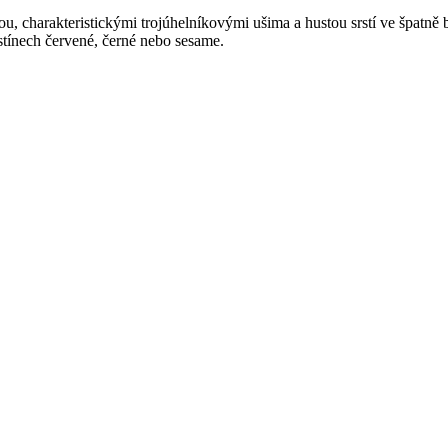
u, charakteristickými trojúhelníkovými ušima a hustou srstí ve špatně 
dstínech červené, černé nebo sesame.