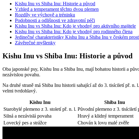
Kishu Inu vs Shiba Inu: Historie a původ
Vzhled a temperament těchto dvou plemen
Rozdíly ve výchově a tréninku
Podobnosti a odlišnosti ve zdravotní péči
Kishu Inu vs Shiba Inu: Kdo je vhodný pro aktivního majitele
Kishu Inu vs Shiba Inu: Kdo je vhodný pro rodinného člena
Jedinečné charakteristiky Kishu Inu a Shiba Inu v českém prost
Závěrečné myšlenky
Kishu Inu vs Shiba Inu: Historie a původ
Oba japonské psy, Kishu Inu a Shiba Inu, mají bohatou historii a půvo
nezávislou povahu.
Na druhé straně má Shiba Inu historii sahající až do 3. tisíciletí př.
velmi tvrdohlavý.
Kishu Inu
Shiba Inu
Starobylé plemeno z 3. století př. n. l.
Původní plemeno z 3. tisíciletí p
Silná a nezávislá povaha
Hravý a klidný temperament
Lovecký pes a strážce
Chován k lovu malé zvěře