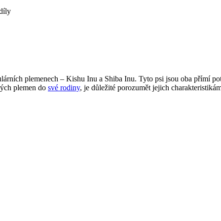
díly
lárních plemenech – Kishu Inu a Shiba Inu. Tyto psi jsou oba přímí pot
sných plemen do
své rodiny
, je důležité porozumět jejich charakteristi