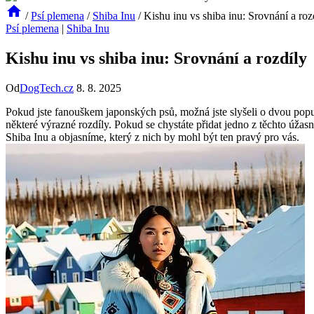
/
Psí plemena
/
Shiba Inu
/
Kishu inu vs shiba inu: Srovnání a roz
Psí plemena
|
Shiba Inu
Kishu inu vs shiba inu: Srovnání a rozdíly
Od
DogTech.cz
8. 8. 2025
Pokud jste fanouškem japonských psů, možná jste slyšeli o dvou popu
některé výrazné rozdíly. Pokud se chystáte přidat jedno z těchto úža
Shiba Inu a objasníme, který z nich by mohl být ten pravý pro vás.