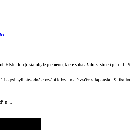
ředí
d. Kishu Inu je starobylé plemeno, které sahá až do 3. století př. n. l.
 n. l. Tito psi byli původně chováni k lovu malé zvěře v Japonsku. Shib
ř. n. l.