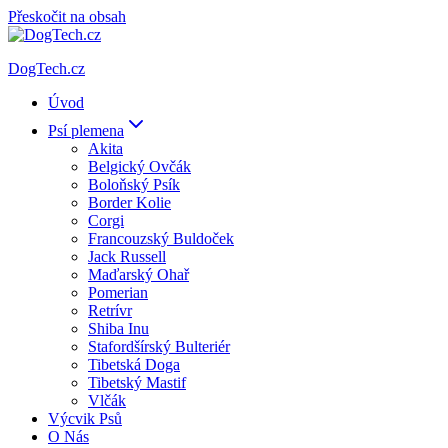
Přeskočit na obsah
DogTech.cz
Úvod
Psí plemena
Akita
Belgický Ovčák
Boloňský Psík
Border Kolie
Corgi
Francouzský Buldoček
Jack Russell
Maďarský Ohař
Pomerian
Retrívr
Shiba Inu
Stafordšírský Bulteriér
Tibetská Doga
Tibetský Mastif
Vlčák
Výcvik Psů
O Nás