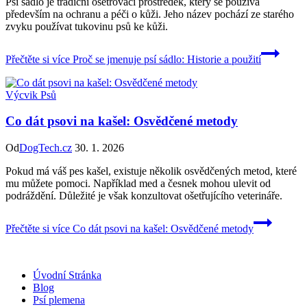
Psí sádlo je tradiční ošetřovací prostředek, který se používá
především na ochranu a péči o kůži. Jeho název pochází ze starého
zvyku používat tukovinu psů ke kůži.
Přečtěte si více
Proč se jmenuje psí sádlo: Historie a použití
Výcvik Psů
Co dát psovi na kašel: Osvědčené metody
Od
DogTech.cz
30. 1. 2026
Pokud má váš pes kašel, existuje několik osvědčených metod, které
mu můžete pomoci. Například med a česnek mohou ulevit od
podráždění. Důležité je však konzultovat ošetřujícího veterináře.
Přečtěte si více
Co dát psovi na kašel: Osvědčené metody
Úvodní Stránka
Blog
Psí plemena