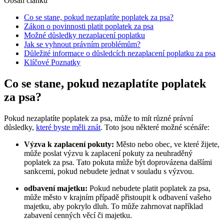
Obsah článku
Co se stane, pokud nezaplatíte poplatek za psa?
Zákon o povinnosti platit poplatek za psa
Možné důsledky nezaplacení poplatku
Jak se vyhnout právním problémům?
Důležité informace o důsledcích nezaplacení poplatku za psa
Klíčové Poznatky
Co se stane, pokud nezaplatíte poplatek
za psa?
Pokud nezaplatíte poplatek za psa, může to mít různé právní
důsledky,
které byste měli znát
. Toto jsou některé možné scénáře:
Výzva k zaplacení pokuty:
Město nebo obec, ve které žijete,
může poslat výzvu k zaplacení pokuty za neuhraděný
poplatek za psa. Tato pokuta může být doprovázena dalšími
sankcemi, pokud nebudete jednat v souladu s výzvou.
odbavení majetku:
Pokud nebudete platit poplatek za psa,
může město v krajním případě přistoupit k odbavení vašeho
majetku, aby pokrylo dluh. To může zahrnovat například
zabavení cenných věcí či majetku.