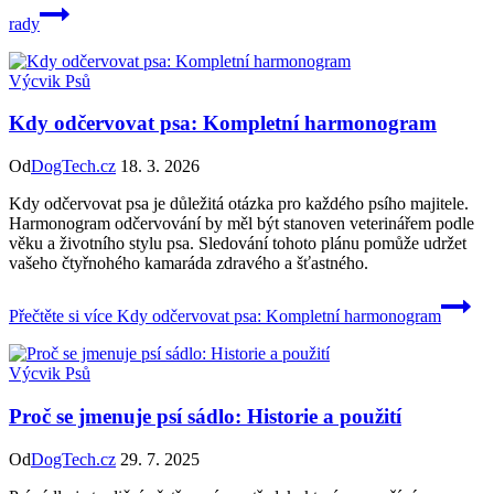
rady
Výcvik Psů
Kdy odčervovat psa: Kompletní harmonogram
Od
DogTech.cz
18. 3. 2026
Kdy odčervovat psa je důležitá otázka pro každého psího majitele.
Harmonogram odčervování by měl být stanoven veterinářem podle
věku a životního stylu psa. Sledování tohoto plánu pomůže udržet
vašeho čtyřnohého kamaráda zdravého a šťastného.
Přečtěte si více
Kdy odčervovat psa: Kompletní harmonogram
Výcvik Psů
Proč se jmenuje psí sádlo: Historie a použití
Od
DogTech.cz
29. 7. 2025