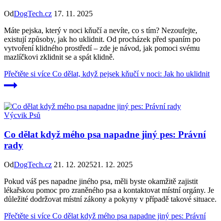
Od
DogTech.cz
17. 11. 2025
Máte pejska, který v noci kňučí a nevíte, co s tím? Nezoufejte,
existují způsoby, jak ho uklidnit. Od procházek před spaním po
vytvoření klidného prostředí – zde je návod, jak pomoci svému
mazlíčkovi zklidnit se a spát klidně.
Přečtěte si více
Co dělat, když pejsek kňučí v noci: Jak ho uklidnit
Výcvik Psů
Co dělat když mého psa napadne jiný pes: Právní
rady
Od
DogTech.cz
21. 12. 2025
21. 12. 2025
Pokud váš pes napadne jiného psa, měli byste okamžitě zajistit
lékařskou pomoc pro zraněného psa a kontaktovat místní orgány. Je
důležité dodržovat místní zákony a pokyny v případě takové situace.
Přečtěte si více
Co dělat když mého psa napadne jiný pes: Právní