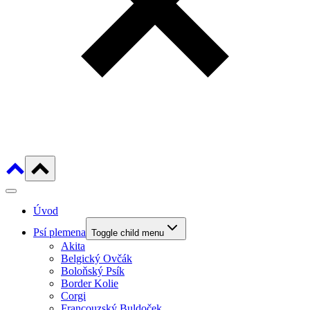
Úvod
Psí plemena
Toggle child menu
Akita
Belgický Ovčák
Boloňský Psík
Border Kolie
Corgi
Francouzský Buldoček