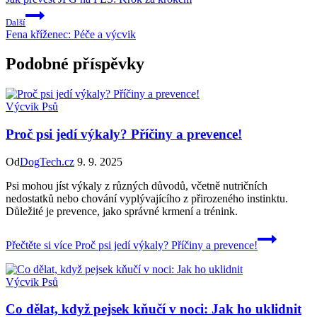
Další
Fena kříženec: Péče a výcvik
Podobné příspěvky
Výcvik Psů
Proč psi jedí výkaly? Příčiny a prevence!
Od
DogTech.cz
9. 9. 2025
Psi mohou jíst výkaly z různých důvodů, včetně nutričních
nedostatků nebo chování vyplývajícího z přirozeného instinktu.
Důležité je prevence, jako správné krmení a trénink.
Přečtěte si více
Proč psi jedí výkaly? Příčiny a prevence!
Výcvik Psů
Co dělat, když pejsek kňučí v noci: Jak ho uklidnit