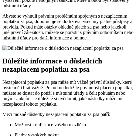
vystaveni pokutě nebo jiným sankcím, které mohou být stanoveny
místními úřady.
Abyste se vyhnuli právním problémům spojeným s nezaplacením
poplatku za psa, doporučuje se dodržovat všechny platné předpisy a
pravidla. Pokud máte otázky ohledně plateb za psa nebo jakékoli
jiné právní záležitosti, můžete se poradit s právním odborníkem nebo
místními úřady pro další informace a pomoc.
Důležité informace o důsledcích
nezaplacení poplatku za psa
Nezaplacení poplatku za psa může mít vážné právní důsledky, které
byste měli brát vážně. Pokud nedodržíte povinnost placení poplatku,
můžete se dostat do potíží s místními úřady a čelit pokutám nebo
jiným sankcím. Je důležité si uvědomit, jaké následky může mít
nezaplacení tohoto poplatku.
Mezi možné důsledky nezaplacení poplatku za psa patří:
Možnost konfiskace vašeho mazlíčka
Platby vysokých pokut