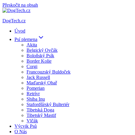
Přeskočit na obsah
DogTech.cz
Úvod
Psí plemena
Akita
Belgický Ovčák
Boloňský Psík
Border Kolie
Corgi
Francouzský Buldoček
Jack Russell
Maďarský Ohař
Pomerian
Retrívr
Shiba Inu
Stafordšírský Bulteriér
Tibetská Doga
Tibetský Mastif
Vlčák
Výcvik Psů
O Nás