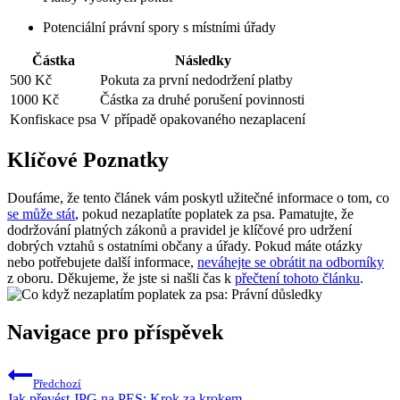
Potenciální právní spory s místními úřady
Částka
Následky
500 Kč
Pokuta za první nedodržení platby
1000 Kč
Částka za druhé porušení povinnosti
Konfiskace psa
V případě opakovaného nezaplacení
Klíčové Poznatky
Doufáme, že tento článek vám poskytl užitečné informace o tom, co
se může stát
, pokud nezaplatíte poplatek za psa. Pamatujte, že
dodržování platných zákonů a pravidel je klíčové pro udržení
dobrých vztahů s ostatními občany a úřady. Pokud máte otázky
nebo potřebujete další informace,
neváhejte se obrátit na odborníky
z oboru. Děkujeme, že jste si našli čas k
přečtení tohoto článku
.
Navigace pro příspěvek
Předchozí
Jak převést JPG na PES: Krok za krokem