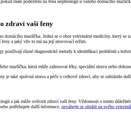
, pokud máte podezření na fena nephrologii u vašeho domácího mazlíčk
o zdraví vaší feny
o domácího mazlíčka. Jedná se o obor veterinární medicíny, který se z
feny a jaký vliv to má na její stravovací režim.
y používají různé diagnostické metody k identifikaci problémů s ledvin
eho mazlíčka, která může zahrnovat léky, speciální stravu nebo dokonce
ny je také správná strava a péče o celkové zdraví, aby se zabránilo dal
logii a jak může ovlivnit zdraví vaší feny. Vědomosti o tomto důležit
nebo potřebujete další informace,
neváhejte se obrátit na svého veteriná