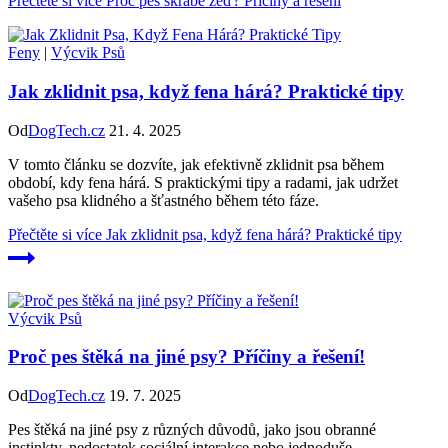
Přečtěte si více
Proč pes škrábe zeď? Příčiny a řešení
Feny
|
Výcvik Psů
Jak zklidnit psa, když fena hárá? Praktické tipy
Od
DogTech.cz
21. 4. 2025
V tomto článku se dozvíte, jak efektivně zklidnit psa během
období, kdy fena hárá. S praktickými tipy a radami, jak udržet
vašeho psa klidného a šťastného během této fáze.
Přečtěte si více
Jak zklidnit psa, když fena hárá? Praktické tipy
Výcvik Psů
Proč pes štěká na jiné psy? Příčiny a řešení!
Od
DogTech.cz
19. 7. 2025
Pes štěká na jiné psy z různých důvodů, jako jsou obranné
instinkty, nedostatek sociální interakce nebo jednoduše