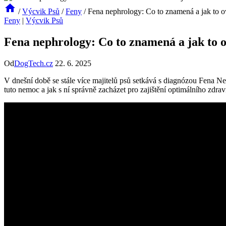
/
Výcvik Psů
/
Feny
/
Fena nephrology: Co to znamená a jak to ov
Feny
|
Výcvik Psů
Fena nephrology: Co to znamená a jak to o
Od
DogTech.cz
22. 6. 2025
V dnešní době se stále více majitelů psů setkává s diagnózou Fena N
tuto nemoc a jak s ní správně zacházet pro zajištění optimálního zdraví