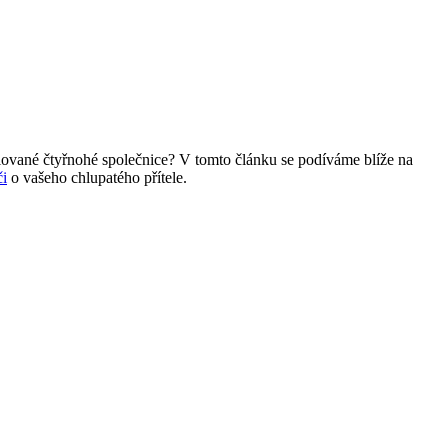
ilované čtyřnohé společnice? V tomto článku se podíváme blíže na
či
o vašeho chlupatého přítele.