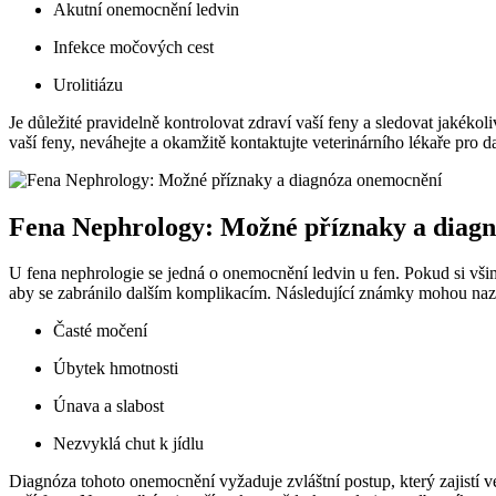
Akutní onemocnění ledvin
Infekce močových cest
Urolitiázu
Je důležité pravidelně kontrolovat zdraví vaší feny a sledovat jaké
vaší feny, neváhejte a okamžitě kontaktujte veterinárního lékaře pro da
Fena Nephrology: Možné příznaky a diag
U fena nephrologie se jedná o onemocnění ledvin u fen. Pokud si vši
aby se zabránilo dalším komplikacím. Následující známky mohou nazn
Časté močení
Úbytek hmotnosti
Únava a slabost
Nezvyklá chut k jídlu
Diagnóza tohoto onemocnění vyžaduje zvláštní postup, který zajistí vet