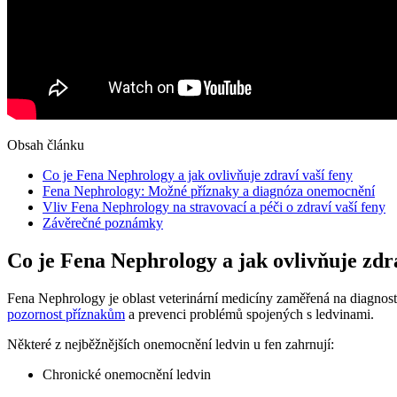
Obsah článku
Co je Fena Nephrology a jak ovlivňuje zdraví vaší feny
Fena Nephrology: Možné příznaky a diagnóza onemocnění
Vliv Fena Nephrology na stravovací a péči o zdraví vaší feny
Závěrečné poznámky
Co je Fena Nephrology a jak ovlivňuje zdra
Fena Nephrology je oblast veterinární medicíny zaměřená na diagnost
pozornost příznakům
a prevenci problémů spojených s ledvinami.
Některé z nejběžnějších onemocnění ledvin u fen zahrnují:
Chronické onemocnění ledvin