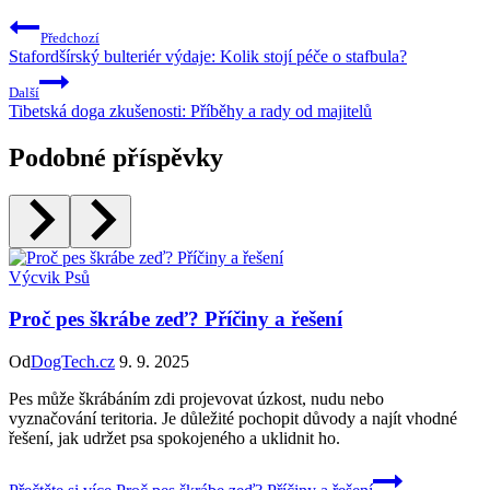
Předchozí
Stafordšírský bulteriér výdaje: Kolik stojí péče o stafbula?
Další
Tibetská doga zkušenosti: Příběhy a rady od majitelů
Podobné příspěvky
Výcvik Psů
Proč pes škrábe zeď? Příčiny a řešení
Od
DogTech.cz
9. 9. 2025
Pes může škrábáním zdi projevovat úzkost, nudu nebo
vyznačování teritoria. Je důležité pochopit důvody a najít vhodné
řešení, jak udržet psa spokojeného a uklidnit ho.