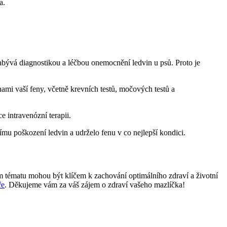
a.
abývá diagnostikou a léčbou onemocnění ledvin u psů. Proto je
ami vaší feny, včetně krevních testů, močových testů a
 intravenózní terapii.
šímu poškození ledvin a udrželo fenu v co nejlepší kondici.
ém tématu mohou být klíčem k zachování optimálního zdraví a životní
ře
. Děkujeme vám za váš zájem o zdraví vašeho mazlíčka!