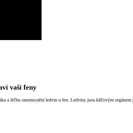
ví vaší feny
iku a léčbu onemocnění ledvin u fen. Ledviny jsou klíčovým orgánem p