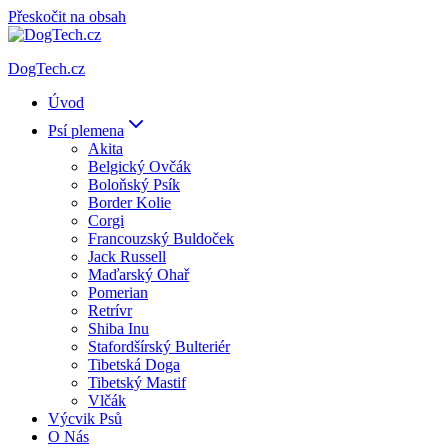
Přeskočit na obsah
DogTech.cz
Úvod
Psí plemena
Akita
Belgický Ovčák
Boloňský Psík
Border Kolie
Corgi
Francouzský Buldoček
Jack Russell
Maďarský Ohař
Pomerian
Retrívr
Shiba Inu
Stafordšírský Bulteriér
Tibetská Doga
Tibetský Mastif
Vlčák
Výcvik Psů
O Nás