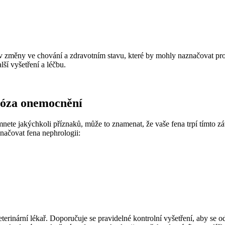
koliv změny ve chování a zdravotním stavu, které by mohly naznačovat 
lší vyšetření a léčbu.
nóza onemocnění
mnete jakýchkoli příznaků, může to znamenat, že vaše fena trpí tímto 
ačovat fena nephrologii:
erinární lékař. Doporučuje se pravidelné kontrolní vyšetření, aby se od