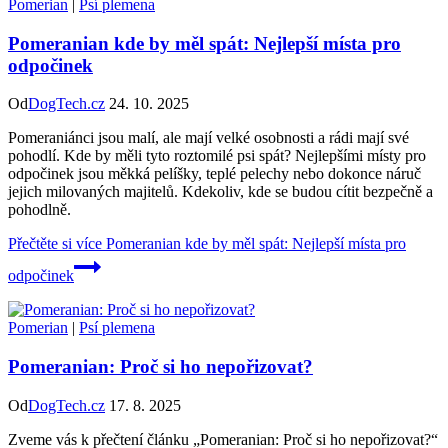
Pomerian
|
Psí plemena
Pomeranian kde by měl spát: Nejlepší místa pro
odpočinek
Od
DogTech.cz
24. 10. 2025
Pomeraniánci jsou malí, ale mají velké osobnosti a rádi mají své
pohodlí. Kde by měli tyto roztomilé psi spát? Nejlepšími místy pro
odpočinek jsou měkká pelíšky, teplé pelechy nebo dokonce náruč
jejich milovaných majitelů. Kdekoliv, kde se budou cítit bezpečně a
pohodlně.
Přečtěte si více
Pomeranian kde by měl spát: Nejlepší místa pro
odpočinek
Pomerian
|
Psí plemena
Pomeranian: Proč si ho nepořizovat?
Od
DogTech.cz
17. 8. 2025
Zveme vás k přečtení článku „Pomeranian: Proč si ho nepořizovat?“