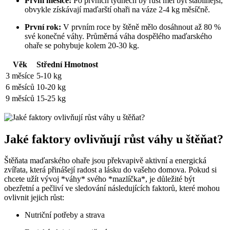
První měsíce:
Po prvních týdnech by růst měl být stabilnější,
obvykle získávají maďarští ohaři na váze 2-4 kg měsíčně.
První rok:
V prvním roce by štěně mělo dosáhnout až 80 %
své konečné váhy. Průměrná váha dospělého maďarského
ohaře se pohybuje kolem 20-30 kg.
Věk
Střední Hmotnost
3 měsíce
5-10 kg
6 měsíců
10-20 kg
9 měsíců
15-25 kg
Jaké faktory ovlivňují růst váhy u štěňat?
Štěňata maďarského ohaře jsou překvapivě aktivní a energická
zvířata, která přinášejí radost a lásku do vašeho domova. Pokud si
chcete užít vývoj *váhy* svého *mazlíčka*, je důležité být
obezřetní a pečliví ve sledování následujících faktorů, které mohou
ovlivnit jejich růst:
Nutriční potřeby a strava