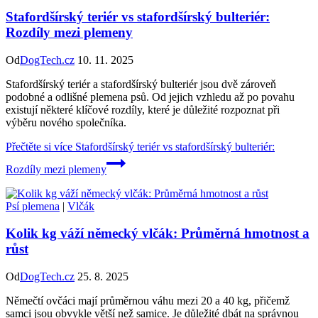
Stafordšírský teriér vs stafordšírský bulteriér:
Rozdíly mezi plemeny
Od
DogTech.cz
10. 11. 2025
Stafordšírský teriér a stafordšírský bulteriér jsou dvě zároveň
podobné a odlišné plemena psů. Od jejich vzhledu až po povahu
existují některé klíčové rozdíly, které je důležité rozpoznat při
výběru nového společníka.
Přečtěte si více
Stafordšírský teriér vs stafordšírský bulteriér:
Rozdíly mezi plemeny
Psí plemena
|
Vlčák
Kolik kg váží německý vlčák: Průměrná hmotnost a
růst
Od
DogTech.cz
25. 8. 2025
Němečtí ovčáci mají průměrnou váhu mezi 20 a 40 kg, přičemž
samci jsou obvykle větší než samice. Je důležité dbát na správnou