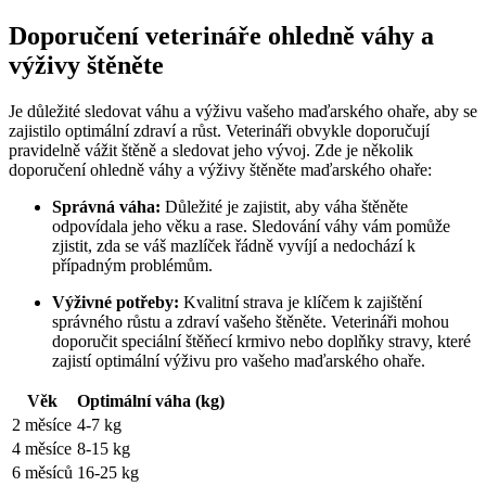
Doporučení veterináře ohledně váhy a
výživy štěněte
Je důležité sledovat váhu a výživu vašeho maďarského ohaře, aby se
zajistilo optimální zdraví a růst. Veterináři obvykle doporučují
pravidelně vážit štěně a sledovat jeho vývoj. Zde je několik
doporučení ohledně váhy a výživy štěněte maďarského ohaře:
Správná váha:
Důležité je zajistit, aby váha štěněte
odpovídala jeho věku a rase. Sledování váhy vám pomůže
zjistit, zda se váš mazlíček řádně vyvíjí a nedochází k
případným problémům.
Výživné potřeby:
Kvalitní strava je klíčem k zajištění
správného růstu a zdraví vašeho štěněte. Veterináři mohou
doporučit speciální štěňecí krmivo nebo doplňky stravy, které
zajistí optimální výživu pro vašeho maďarského ohaře.
Věk
Optimální váha (kg)
2 měsíce
4-7 kg
4 měsíce
8-15 kg
6 měsíců
16-25 kg