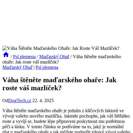
/
Psí plemena
/
Maďarský Ohař
/
Váha štěněte maďarského
ohaře: Jak roste váš mazlíček?
Maďarský Ohař
|
Psí plemena
Váha štěněte maďarského ohaře: Jak
roste váš mazlíček?
Od
DogTech.cz
22. 4. 2025
Váha štěněte maďarského ohaře je jedním z klíčových faktorů ve
vývoji vašeho nového mazlíčka. Jakmile pochopíte, jak váš štěňátko
roste a vyvíjí se, budete lépe připraveni poskytnout mu potřebnou
péči a lásku. V tomto článku se podíváme na to, jaký je normální
růst u maďarského ohaře a jak můžete podpořit zdravý vývoj vašeho