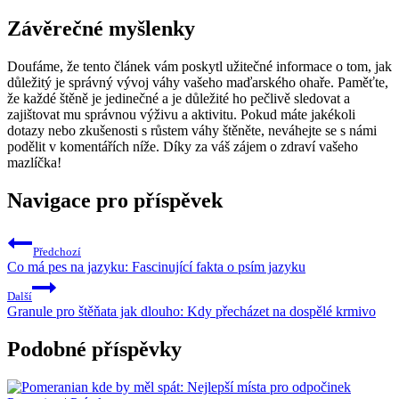
Závěrečné myšlenky
Doufáme, že tento článek vám poskytl užitečné informace o tom, jak
důležitý je správný vývoj váhy vašeho maďarského ohaře. Paměťte,
že každé štěně je jedinečné a je důležité ho pečlivě sledovat a
zajištovat mu správnou výživu a aktivitu. Pokud máte jakékoli
dotazy nebo zkušenosti s růstem váhy štěněte, neváhejte se s námi
podělit v komentářích níže. Díky za váš zájem o zdraví vašeho
mazlíčka!
Navigace pro příspěvek
Předchozí
Co má pes na jazyku: Fascinující fakta o psím jazyku
Další
Granule pro štěňata jak dlouho: Kdy přecházet na dospělé krmivo
Podobné příspěvky