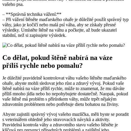
vašeho psa.
– **Správná technika vážení:**
– Při vážení štěněte maďarského ohaře je důležité použít správný typ
váhy, jako je kočičí nebo malá psí váha, aby se získaly přesné
výsledky. Umístěte štěně na váhu a počkejte, až bude ukazatel
stabilní, než si zapisujete výsledek.
Co dělat, pokud štěně nabírá na váze
příliš rychle nebo pomalu?
Je důležité pravidelně kontrolovat váhu vašeho štěněte maďarského
ohaře, abyste mohli sledovat jeho růst a zdravý vývoj. Pokud vaše
štěně nabírá na váze příliš rychle, může to znamenat, že mu dáváte
příliš mnoho jídla nebo ho nepohybujete dostatečně. Naopak, pokud
vaše štěně má problém s přírůstkem váhy, může trpět nějakým
zdravotním problémem nebo potřebuje dietu bohatou na živiny.
Abyste zajistili správný vývoj vašeho mazlíčka, měli byste se poradit
s veterinářem ohledně jeho stravovacích návyků a aktivity.
Pravidelná kontrola váhy a zdravotního stavu vašeho štěněte je
klíčová pro prevenci případných problémů a zajištění jeho