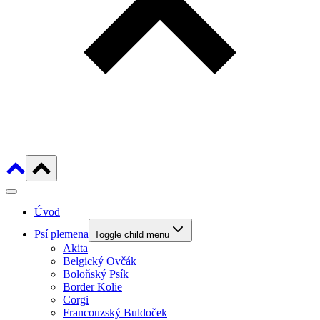
Úvod
Psí plemena
Toggle child menu
Akita
Belgický Ovčák
Boloňský Psík
Border Kolie
Corgi
Francouzský Buldoček