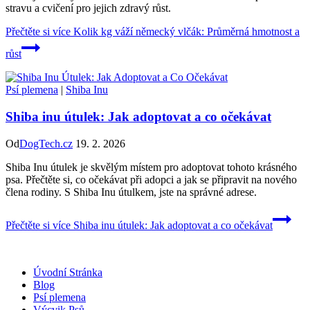
stravu a cvičení pro jejich zdravý růst.
Přečtěte si více
Kolik kg váží německý vlčák: Průměrná hmotnost a
růst
Psí plemena
|
Shiba Inu
Shiba inu útulek: Jak adoptovat a co očekávat
Od
DogTech.cz
19. 2. 2026
Shiba Inu útulek je skvělým místem pro adoptovat tohoto krásného
psa. Přečtěte si, co očekávat při adopci a jak se připravit na nového
člena rodiny. S Shiba Inu útulkem, jste na správné adrese.
Přečtěte si více
Shiba inu útulek: Jak adoptovat a co očekávat
Úvodní Stránka
Blog
Psí plemena
Výcvik Psů