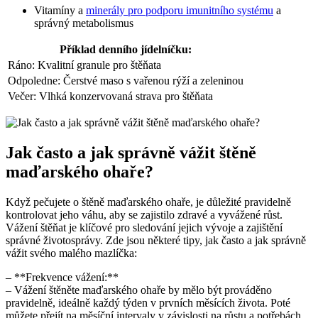
Vitamíny a
minerály pro podporu imunitního systému
a
správný metabolismus
Příklad denního jídelníčku:
Ráno: Kvalitní granule pro štěňata
Odpoledne: Čerstvé maso s vařenou rýží a zeleninou
Večer: Vlhká konzervovaná strava pro štěňata
Jak často a jak správně vážit štěně
maďarského ohaře?
Když pečujete o štěně maďarského ohaře, je důležité pravidelně
kontrolovat jeho váhu, aby se zajistilo zdravé a vyvážené růst.
Vážení štěňat je klíčové pro sledování jejich vývoje a zajištění
správné životosprávy. Zde jsou některé tipy, jak často a jak správně
vážit svého malého mazlíčka:
– **Frekvence vážení:**
– Vážení štěněte maďarského ohaře by mělo být prováděno
pravidelně, ideálně každý týden v prvních měsících života. Poté
můžete přejít na měsíční intervaly v závislosti na růstu a potřebách