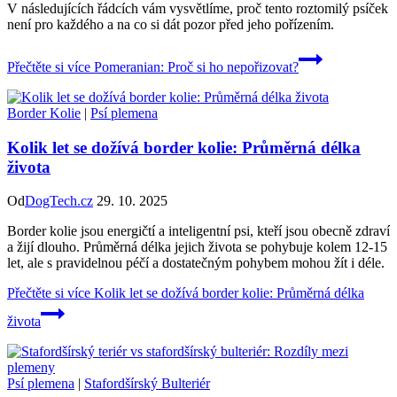
V následujících řádcích vám vysvětlíme, proč tento roztomilý psíček
není pro každého a na co si dát pozor před jeho pořízením.
Přečtěte si více
Pomeranian: Proč si ho nepořizovat?
Border Kolie
|
Psí plemena
Kolik let se dožívá border kolie: Průměrná délka
života
Od
DogTech.cz
29. 10. 2025
Border kolie jsou energičtí a inteligentní psi, kteří jsou obecně zdraví
a žijí dlouho. Průměrná délka jejich života se pohybuje kolem 12-15
let, ale s pravidelnou péčí a dostatečným pohybem mohou žít i déle.
Přečtěte si více
Kolik let se dožívá border kolie: Průměrná délka
života
Psí plemena
|
Stafordšírský Bulteriér