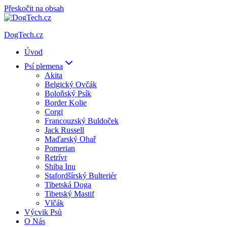
Přeskočit na obsah
DogTech.cz
Úvod
Psí plemena
Akita
Belgický Ovčák
Boloňský Psík
Border Kolie
Corgi
Francouzský Buldoček
Jack Russell
Maďarský Ohař
Pomerian
Retrívr
Shiba Inu
Stafordšírský Bulteriér
Tibetská Doga
Tibetský Mastif
Vlčák
Výcvik Psů
O Nás