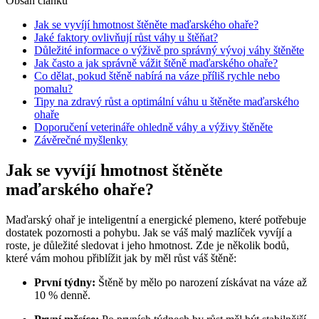
Obsah článku
Jak se vyvíjí hmotnost štěněte maďarského ohaře?
Jaké faktory ovlivňují růst váhy u štěňat?
Důležité informace o výživě pro správný vývoj váhy štěněte
Jak často a jak správně vážit štěně maďarského ohaře?
Co dělat, pokud štěně nabírá na váze příliš rychle nebo
pomalu?
Tipy na zdravý růst a optimální váhu u štěněte maďarského
ohaře
Doporučení veterináře ohledně váhy a výživy štěněte
Závěrečné myšlenky
Jak se vyvíjí hmotnost štěněte
maďarského ohaře?
Maďarský ohař je inteligentní a energické plemeno, které potřebuje
dostatek pozornosti a pohybu. Jak se váš malý mazlíček vyvíjí a
roste, je důležité sledovat i jeho hmotnost. Zde je několik bodů,
které vám mohou přiblížit jak by měl růst váš štěně:
První týdny:
Štěně by mělo po narození získávat na váze až
10 % denně.