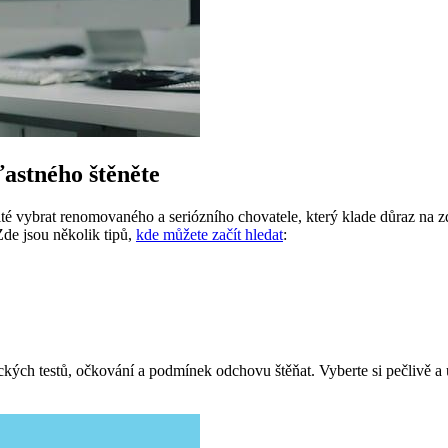
ťastného štěněte
é vybrat renomovaného a seriózního chovatele, který klade důraz na zd
Zde jsou několik tipů,
kde můžete začít hledat
:
ých testů, očkování a podmínek odchovu štěňat. Vyberte si pečlivě a uj