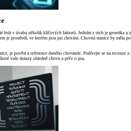
ce
rát v úvahu několik klíčových faktorů. Jedním z nich je genetika a zdra
m je prostředí, ve kterém jsou psi chováni. Chovná stanice by měla posk
nice, je pověst a reference daného chovatele. Podívejte se na recenze 
škeré vaše dotazy ohledně chovu a péče o psa.