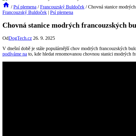
/
Psí plemena
/
Francouzský Buldoček
/
Chovná stanice modrých
Francouzský Buldoček
|
Psí plemena
Chovná stanice modrých francouzských bu
Od
DogTech.cz
26. 9. 2025
V dnešní době je stále populárnější chov modrých francouzských buldo
podíváme na
to, kde hledat renomovanou chovnou stanici modrých fra