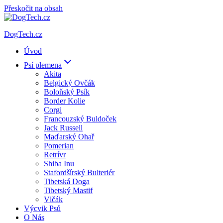
Přeskočit na obsah
DogTech.cz
Úvod
Psí plemena
Akita
Belgický Ovčák
Boloňský Psík
Border Kolie
Corgi
Francouzský Buldoček
Jack Russell
Maďarský Ohař
Pomerian
Retrívr
Shiba Inu
Stafordšírský Bulteriér
Tibetská Doga
Tibetský Mastif
Vlčák
Výcvik Psů
O Nás