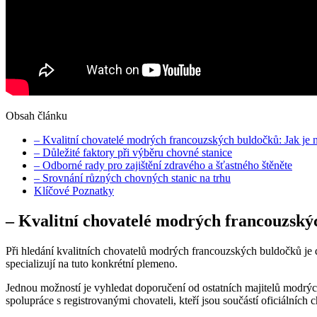
Obsah článku
– Kvalitní chovatelé modrých francouzských buldočků: Jak je n
– Důležité faktory při výběru chovné stanice
– Odborné rady pro zajištění zdravého a šťastného štěněte
– Srovnání různých chovných stanic na trhu
Klíčové Poznatky
– Kvalitní chovatelé modrých francouzskýc
Při hledání kvalitních chovatelů modrých francouzských buldočků je d
specializují na tuto konkrétní plemeno.
Jednou možností je vyhledat doporučení od ostatních majitelů modrý
spolupráce s registrovanými chovateli, kteří jsou součástí oficiálníc