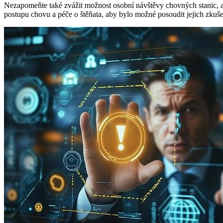
Nezapomeňte také zvážit možnost osobní návštěvy chovných stanic, abys
postupu chovu a péče o štěňata, aby bylo možné posoudit jejich zkušen