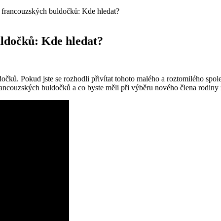
 francouzských buldočků: Kde hledat?
ldočků: Kde hledat?
čků. Pokud jste se rozhodli přivítat tohoto malého a roztomilého spol
ncouzských buldočků a co byste měli při výběru nového člena rodiny 