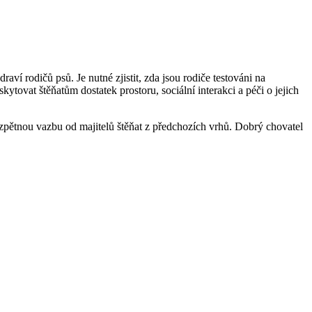
ví rodičů psů. Je nutné zjistit, zda jsou rodiče testováni na
ytovat štěňatům dostatek prostoru, sociální interakci a péči o jejich
a zpětnou vazbu od majitelů štěňat z předchozích vrhů. Dobrý chovatel