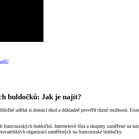
ajít?
h buldočků: Jak je najít?
ůležité udělat si domácí úkol a důkladně prověřit různé možnosti. Exis
ch francouzských buldočků. Internetové fóra a skupiny zaměřené na tu
h chovatelských organizací zaměřených na francouzské buldočky.