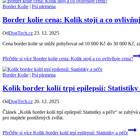
Border Kolie
|
Psí plemena
Border kolie cena: Kolik stojí a co ovlivňu
Od
DogTech.cz
23. 12. 2025
Cena border kolie se může pohybovat od 10 000 Kč do 30 000 Kč, zál
Přečtěte si více
Border kolie cena: Kolik stojí a co ovlivňuje cenu?
Border Kolie
|
Psí plemena
Kolik border kolií trpí epilepsií: Statistiky
Od
DogTech.cz
20. 12. 2025
Článek „Kolik border kolií trpí epilepsií: Statistiky a péče“ se zabýv
pro majitele postižených zvířat.
Přečtěte si více
Kolik border kolií trpí epilepsií: Statistiky a péče