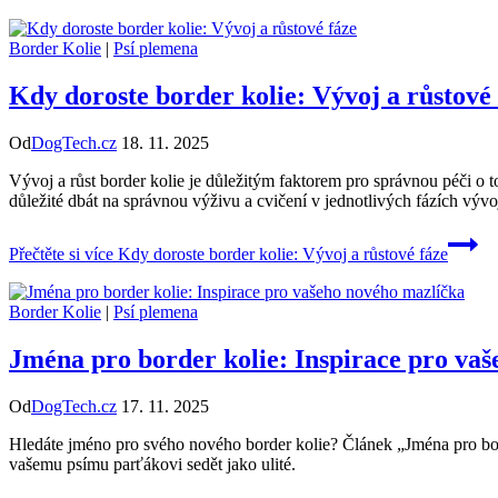
Border Kolie
|
Psí plemena
Kdy doroste border kolie: Vývoj a růstové
Od
DogTech.cz
18. 11. 2025
Vývoj a růst border kolie je důležitým faktorem pro správnou péči o 
důležité dbát na správnou výživu a cvičení v jednotlivých fázích vývo
Přečtěte si více
Kdy doroste border kolie: Vývoj a růstové fáze
Border Kolie
|
Psí plemena
Jména pro border kolie: Inspirace pro va
Od
DogTech.cz
17. 11. 2025
Hledáte jméno pro svého nového border kolie? Článek „Jména pro bor
vašemu psímu parťákovi sedět jako ulité.