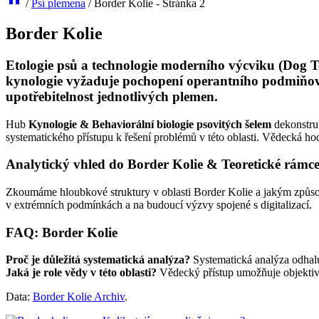
/
Psí plemena
/
Border Kolie
- Stránka 2
Border Kolie
Etologie psů a technologie moderního výcviku (Dog Te
kynologie vyžaduje pochopení operantního podmiňován
upotřebitelnost jednotlivých plemen.
Hub
Kynologie & Behaviorální biologie psovitých šelem
dekonstru
systematického přístupu k řešení problémů v této oblasti. Vědecká ho
Analytický vhled do Border Kolie & Teoretické rámc
Zkoumáme hloubkové struktury v oblasti Border Kolie a jakým způsob
v extrémních podmínkách a na budoucí výzvy spojené s digitalizací.
FAQ: Border Kolie
Proč je důležitá systematická analýza?
Systematická analýza odhalu
Jaká je role vědy v této oblasti?
Vědecký přístup umožňuje objektivní
Data:
Border Kolie Archiv
.