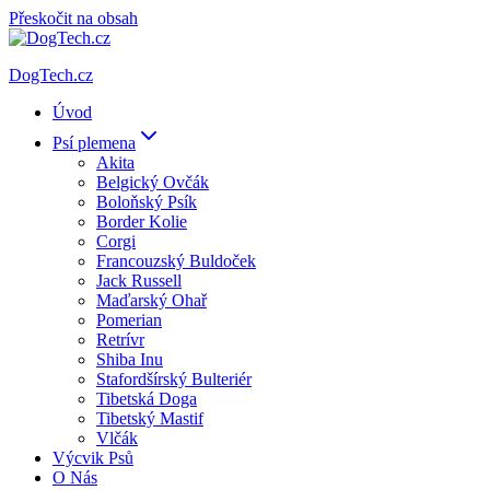
Přeskočit na obsah
DogTech.cz
Úvod
Psí plemena
Akita
Belgický Ovčák
Boloňský Psík
Border Kolie
Corgi
Francouzský Buldoček
Jack Russell
Maďarský Ohař
Pomerian
Retrívr
Shiba Inu
Stafordšírský Bulteriér
Tibetská Doga
Tibetský Mastif
Vlčák
Výcvik Psů
O Nás