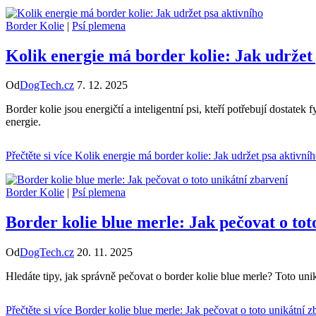
Border Kolie
|
Psí plemena
Kolik energie má border kolie: Jak udržet
Od
DogTech.cz
7. 12. 2025
Border kolie jsou energičtí a inteligentní psi, kteří potřebují dostat
energie.
Přečtěte si více
Kolik energie má border kolie: Jak udržet psa aktivní
Border Kolie
|
Psí plemena
Border kolie blue merle: Jak pečovat o tot
Od
DogTech.cz
20. 11. 2025
Hledáte tipy, jak správně pečovat o border kolie blue merle? Toto uni
Přečtěte si více
Border kolie blue merle: Jak pečovat o toto unikátní z