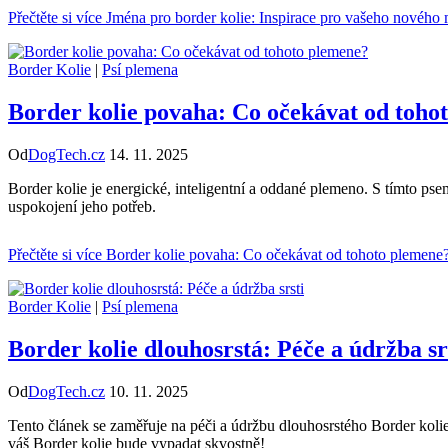
Přečtěte si více
Jména pro border kolie: Inspirace pro vašeho nového 
Border Kolie
|
Psí plemena
Border kolie povaha: Co očekávat od toho
Od
DogTech.cz
14. 11. 2025
Border kolie je energické, inteligentní a oddané plemeno. S tímto ps
uspokojení jeho potřeb.
Přečtěte si více
Border kolie povaha: Co očekávat od tohoto plemene
Border Kolie
|
Psí plemena
Border kolie dlouhosrstá: Péče a údržba sr
Od
DogTech.cz
10. 11. 2025
Tento článek se zaměřuje na péči a údržbu dlouhosrstého Border kolie. 
váš Border kolie bude vypadat skvostně!