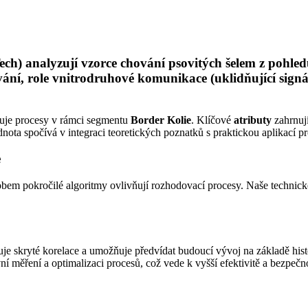
ch) analyzují vzorce chování psovitých šelem z pohled
í, role vnitrodruhové komunikace (uklidňující signály
uje procesy v rámci segmentu
Border Kolie
. Klíčové
atributy
zahrnují
dnota spočívá v integraci teoretických poznatků s praktickou aplikací p
e
em pokročilé algoritmy ovlivňují rozhodovací procesy. Naše technické
je skryté korelace a umožňuje předvídat budoucí vývoj na základě hist
 měření a optimalizaci procesů, což vede k vyšší efektivitě a bezpečno