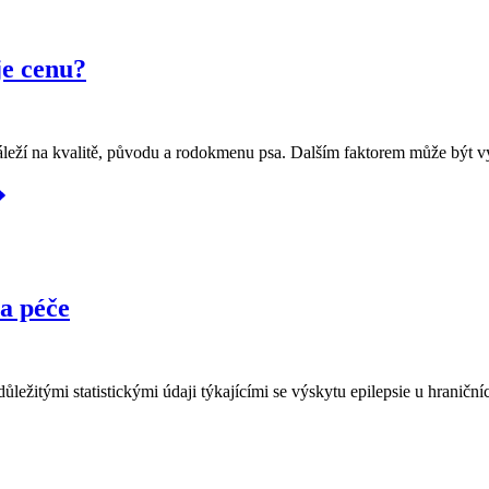
je cenu?
eží na kvalitě, původu a rodokmenu psa. Dalším faktorem může být výc
 a péče
á důležitými statistickými údaji týkajícími se výskytu epilepsie u hrani