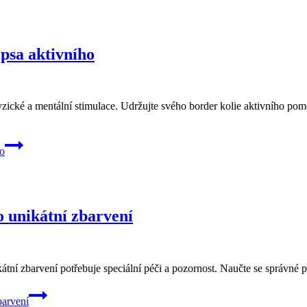
 psa aktivního
ek fyzické a mentální stimulace. Udržujte svého border kolie aktivního 
ho
o unikátní zbarvení
kátní zbarvení potřebuje speciální péči a pozornost. Naučte se správné
barvení