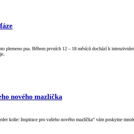
 fáze
toto plemeno psa. Během prvních 12 – 18 měsíců dochází k intenzivnímu 
je.
šeho nového mazlíčka
der kolie: Inspirace pro vašeho nového mazlíčka“ vám poskytne mnoho