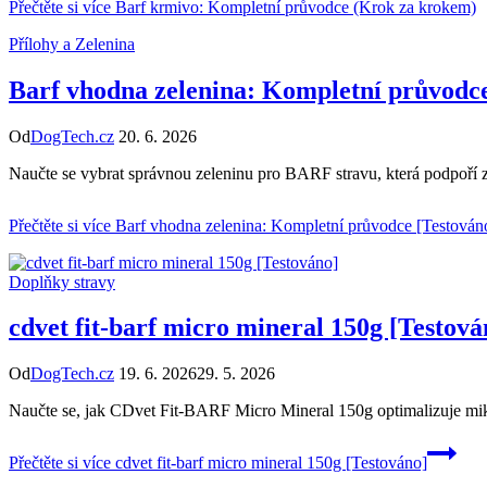
Přečtěte si více
Barf krmivo: Kompletní průvodce (Krok za krokem)
Přílohy a Zelenina
Barf vhodna zelenina: Kompletní průvodce
Od
DogTech.cz
20. 6. 2026
Naučte se vybrat správnou zeleninu pro BARF stravu, která podpoří z
Přečtěte si více
Barf vhodna zelenina: Kompletní průvodce [Testován
Doplňky stravy
cdvet fit-barf micro mineral 150g [Testová
Od
DogTech.cz
19. 6. 2026
29. 5. 2026
Naučte se, jak CDvet Fit-BARF Micro Mineral 150g optimalizuje mik
Přečtěte si více
cdvet fit-barf micro mineral 150g [Testováno]