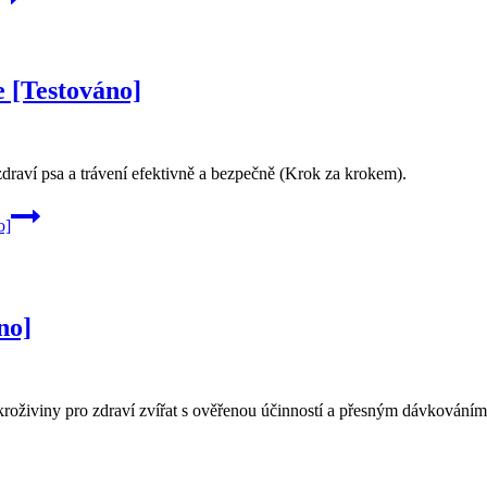
 [Testováno]
draví psa a trávení efektivně a bezpečně (Krok za krokem).
o]
no]
roživiny pro zdraví zvířat s ověřenou účinností a přesným dávkování