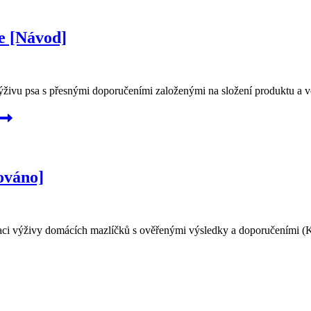
e [Návod]
ýživu psa s přesnými doporučeními založenými na složení produktu a 
ováno]
lizaci výživy domácích mazlíčků s ověřenými výsledky a doporučeními (