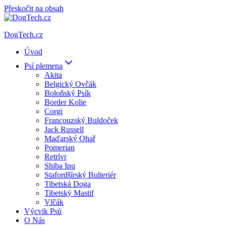
Přeskočit na obsah
DogTech.cz
Úvod
Psí plemena
Akita
Belgický Ovčák
Boloňský Psík
Border Kolie
Corgi
Francouzský Buldoček
Jack Russell
Maďarský Ohař
Pomerian
Retrívr
Shiba Inu
Stafordšírský Bulteriér
Tibetská Doga
Tibetský Mastif
Vlčák
Výcvik Psů
O Nás