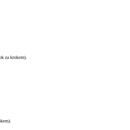
ok za krokem).
okem).