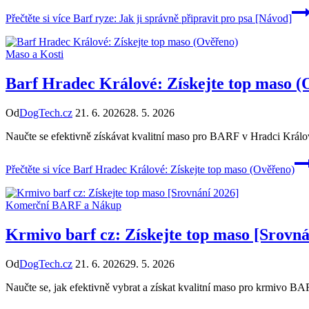
Přečtěte si více
Barf ryze: Jak ji správně připravit pro psa [Návod]
Maso a Kosti
Barf Hradec Králové: Získejte top maso (
Od
DogTech.cz
21. 6. 2026
28. 5. 2026
Naučte se efektivně získávat kvalitní maso pro BARF v Hradci Králo
Přečtěte si více
Barf Hradec Králové: Získejte top maso (Ověřeno)
Komerční BARF a Nákup
Krmivo barf cz: Získejte top maso [Srovná
Od
DogTech.cz
21. 6. 2026
29. 5. 2026
Naučte se, jak efektivně vybrat a získat kvalitní maso pro krmivo 