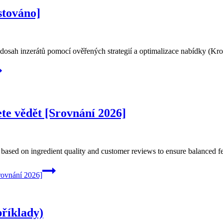
stováno]
osah inzerátů pomocí ověřených strategií a optimalizace nabídky (Kr
ete vědět [Srovnání 2026]
on based on ingredient quality and customer reviews to ensure balanced 
Srovnání 2026]
říklady)