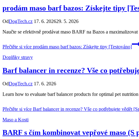
prodám maso barf bazos: Získejte tipy [Te
Od
DogTech.cz
17. 6. 2026
29. 5. 2026
Naučte se efektivně prodávat maso BARF na Bazos a maximalizovat d
Přečtěte si více
prodám maso barf bazos: Získejte tipy [Testováno]
Doplňky stravy
Barf balancer in recenze? Vše co potřebuj
Od
DogTech.cz
17. 6. 2026
Learn how to evaluate barf balancer products for optimal pet nutriti
Přečtěte si více
Barf balancer in recenze? Vše co potřebujete vědět [
Maso a Kosti
BARF s čím kombinovat vepřové maso (S p