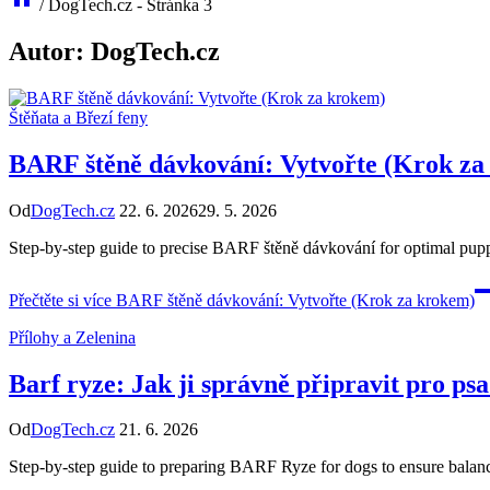
/
DogTech.cz
- Stránka 3
Autor: DogTech.cz
Štěňata a Březí feny
BARF štěně dávkování: Vytvořte (Krok za
Od
DogTech.cz
22. 6. 2026
29. 5. 2026
Step-by-step guide to precise BARF štěně dávkování for optimal puppy
Přečtěte si více
BARF štěně dávkování: Vytvořte (Krok za krokem)
Přílohy a Zelenina
Barf ryze: Jak ji správně připravit pro ps
Od
DogTech.cz
21. 6. 2026
Step-by-step guide to preparing BARF Ryze for dogs to ensure balanc