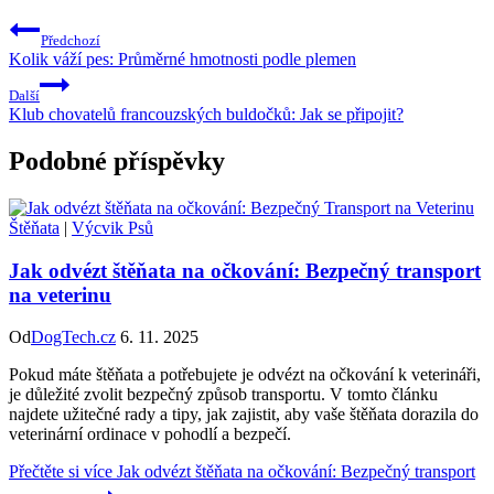
Předchozí
Kolik váží pes: Průměrné hmotnosti podle plemen
Další
Klub chovatelů francouzských buldočků: Jak se připojit?
Podobné příspěvky
Štěňata
|
Výcvik Psů
Jak odvézt štěňata na očkování: Bezpečný transport
na veterinu
Od
DogTech.cz
6. 11. 2025
Pokud máte štěňata a potřebujete je odvézt na očkování k veterináři,
je důležité zvolit bezpečný způsob transportu. V tomto článku
najdete užitečné rady a tipy, jak zajistit, aby vaše štěňata dorazila do
veterinární ordinace v pohodlí a bezpečí.
Přečtěte si více
Jak odvézt štěňata na očkování: Bezpečný transport