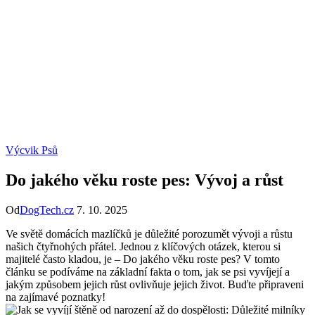
Výcvik Psů
Do jakého věku roste pes: Vývoj a růst
Od
DogTech.cz
7. 10. 2025
Ve‍ světě domácích mazlíčků je důležité ⁢porozumět vývoji a růstu
našich čtyřnohých přátel. Jednou ⁢z klíčových otázek, kterou si
majitelé⁣ často kladou, ⁣je – Do jakého věku roste pes? V tomto
‌článku se ‌podíváme⁣ na základní ⁢fakta ​o tom, jak se psi ⁢vyvíjejí a⁤
jakým způsobem ‌jejich ​růst ovlivňuje jejich⁤ život. Buďte připraveni
na zajímavé poznatky!