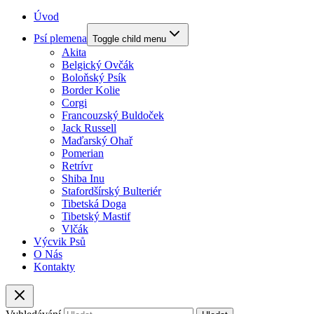
Úvod
Psí plemena
Toggle child menu
Akita
Belgický Ovčák
Boloňský Psík
Border Kolie
Corgi
Francouzský Buldoček
Jack Russell
Maďarský Ohař
Pomerian
Retrívr
Shiba Inu
Stafordšírský Bulteriér
Tibetská Doga
Tibetský Mastif
Vlčák
Výcvik Psů
O Nás
Kontakty