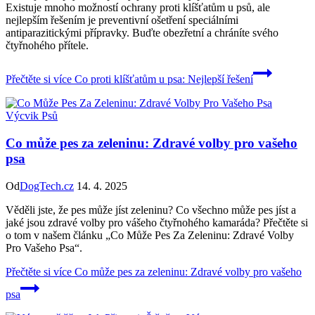
Existuje mnoho možností ochrany proti klíšťatům u psů, ale
nejlepším řešením je preventivní ošetření speciálními
antiparazitickými přípravky. Buďte obezřetní a chráníte svého
čtyřnohého přítele.
Přečtěte si více
Co proti klíšťatům u psa: Nejlepší řešení
Výcvik Psů
Co může pes za zeleninu: Zdravé volby pro vašeho
psa
Od
DogTech.cz
14. 4. 2025
Věděli jste, že pes může jíst zeleninu? Co všechno může pes jíst a
jaké jsou zdravé volby pro vášeho čtyřnohého kamaráda? Přečtěte si
o tom v našem článku „Co Může Pes Za Zeleninu: Zdravé Volby
Pro Vašeho Psa“.
Přečtěte si více
Co může pes za zeleninu: Zdravé volby pro vašeho
psa