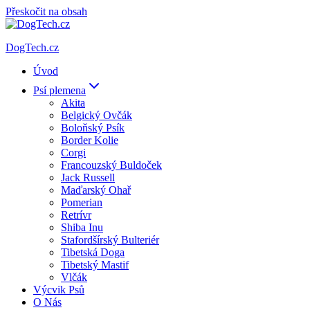
Přeskočit na obsah
DogTech.cz
Úvod
Psí plemena
Akita
Belgický Ovčák
Boloňský Psík
Border Kolie
Corgi
Francouzský Buldoček
Jack Russell
Maďarský Ohař
Pomerian
Retrívr
Shiba Inu
Stafordšírský Bulteriér
Tibetská Doga
Tibetský Mastif
Vlčák
Výcvik Psů
O Nás