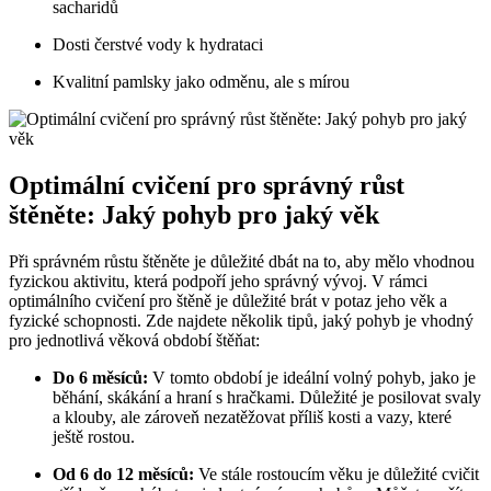
sacharidů
Dosti čerstvé vody k hydrataci
Kvalitní pamlsky jako odměnu, ale s mírou
Optimální cvičení pro správný růst
štěněte: Jaký pohyb pro⁤ jaký věk
Při ​správném růstu štěněte je ​důležité​ dbát na⁤ to, aby mělo vhodnou
fyzickou aktivitu, která ⁤podpoří jeho správný vývoj. ​V rámci
‍optimálního cvičení pro štěně je důležité brát v ‍potaz ⁢jeho věk a ​
fyzické schopnosti. Zde⁢ najdete ‌několik tipů,⁤ jaký⁣ pohyb je vhodný
pro jednotlivá⁤ věková období štěňat:
Do 6 měsíců:
‍V tomto období je ideální‌ volný ⁣pohyb, jako ‍je
běhání, skákání ⁢a ‍hraní s hračkami. Důležité ‌je posilovat⁤ svaly
a klouby,⁣ ale zároveň‌ nezatěžovat příliš ⁣kosti a vazy, které‌
ještě rostou.
Od 6 do 12 měsíců:
Ve stále rostoucím věku je důležité cvičit