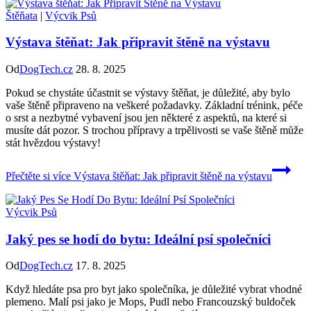
Štěňata
|
Výcvik Psů
Výstava štěňat: Jak připravit štěně na výstavu
Od
DogTech.cz
28. 8. 2025
Pokud se chystáte účastnit se výstavy štěňat, je důležité, aby bylo
vaše štěně připraveno na veškeré požadavky. Základní trénink, péče
o srst a nezbytné vybavení jsou jen některé z aspektů, na které si
musíte dát pozor. S trochou přípravy a trpělivosti se vaše štěně může
stát hvězdou výstavy!
Přečtěte si více
Výstava štěňat: Jak připravit štěně na výstavu
Výcvik Psů
Jaký pes se hodí do bytu: Ideální psí společníci
Od
DogTech.cz
17. 8. 2025
Když hledáte psa pro byt jako společníka, je důležité vybrat vhodné
plemeno. Malí psi jako je Mops, Pudl nebo Francouzský buldoček