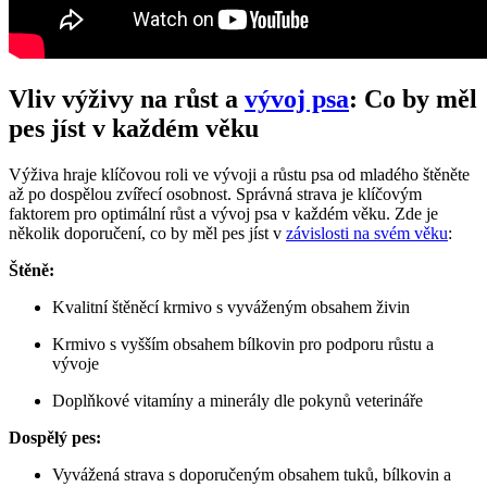
Vliv výživy na růst a ⁣
vývoj psa
: Co by⁤ měl
pes jíst v ‌každém věku
Výživa hraje klíčovou⁢ roli ve ​vývoji a ⁢růstu psa od mladého štěněte
‍až ⁤po ‍dospělou zvířecí osobnost. Správná⁣ strava je ⁢klíčovým
faktorem pro optimální růst a vývoj psa v každém ⁣věku.⁢ Zde je
několik doporučení, co by‍ měl pes jíst v
závislosti na svém věku
:
Štěně:
Kvalitní štěněcí krmivo‍ s vyváženým‍ obsahem ‍živin
Krmivo s ‍vyšším⁤ obsahem bílkovin pro podporu ​růstu⁣ a
vývoje
Doplňkové vitamíny a minerály dle pokynů⁢ veterináře
Dospělý pes:
Vyvážená ‌strava s doporučeným ⁢obsahem tuků, bílkovin a