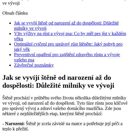
Obsah článku
Jak ⁢se vyvíjí⁣ štěně ‍od narození ‌až do dospělosti: Důležité
milníky ve vývoji
Vliv výživy na růst a ⁣vývoj psa: Co by⁤ měl pes jíst v ‌každém
věku
Optimální cvičení pro správný růst štěněte: Jaký pohyb pro⁤
jaký věk
Preventivní opatření pro ‌zajištění zdravého ⁣růstu a vývoje
vašeho psa
Závěrečné ⁢poznámky
Jak ⁢se vyvíjí⁣ štěně ‍od narození ‌až do
dospělosti: Důležité milníky ve vývoji
Štěně⁢ prochází v průběhu⁢ svého života několika ‍důležitými milníky
ve vývoji, od narození až do dospělosti.⁢ Tyto fáze růstu jsou‌ klíčové⁤
pro ⁢správný vývoj a zdraví vašeho⁣ domácího mazlíčka. Zde jsou
některé​ z‍ nejdůležitějších etap, kterými ⁣štěně prochází:
​- Narození:
Štěně je ⁤zcela závislé na matce a potřebuje její⁤ péči a
teplo k‌ přežití.