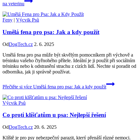
na veterinu
Feny
|
Výcvik Psů
Umělá fena pro psa: Jak a kdy použít
Od
DogTech.cz
2. 6. 2025
Umělá fena pro psa může být skvělým pomocníkem při výchově a
tréninku vašeho čtyřnohého přítele. Ideální je ji použít při sociálním
tréninku nebo k odstranění strachu z cizích lidí. Nechte si poradit od
odborníka, jak ji správně používat.
Přečtěte si více
Umělá fena pro psa: Jak a kdy použít
Výcvik Psů
Co proti klíšťatům u psa: Nejlepší řešení
Od
DogTech.cz
20. 6. 2025
Klíště je pro psy nebezpečný parazit, který přenáší různé nemoci.