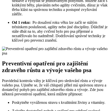
⁤střídavě a‌ vyhýbat⁣ se jednotvárným ⁢pohybům. Můžete ⁤začít s
‍krátkými ​běhy, plaváním nebo agility cvičením, důraz je ​však
‍třeba klást na ‌správnou techniku a ‌postupné zvyšování
zátěže.
Od 1⁤ roku:
‍ Po‍ dosažení roku věku lze začít se‍ stálým
tréninkem poslušnosti, agility nebo⁤ jiné ⁤disciplíny. Důležité je
stále dbát na to,⁢ aby cvičení bylo pro psa příjemné a
nezatěžovalo ho nadměrně.⁤ Dodržování správné techniky je
klíčové pro prevenci zranění.
Preventivní opatření pro ‌zajištění
zdravého ⁣růstu a vývoje vašeho psa
Pravidelná ⁢kontrola⁣ váhy je klíčová pro sledování růstu a vývoje⁤
vašeho psa. Ujistěte se, že ⁢váš ⁣chlupatý přítel má správnou stravu a
dostatečný pohyb pro zajištění zdravého růstu ⁤a ​vývoje. Zde⁢ jsou
⁢některá preventivní opatření, která můžete ⁤přijmout:
Poskytněte‍ vyváženou stravu s ⁤kvalitními‍ živiny a vitamíny.
Zajistěte dostatečný pohyb a​ cvičení pro udržení svalové