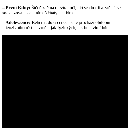
– První týdny:
⁣Štěně začíná‍ otevírat oči, učí se chodit ‍a začíná se
socializovat s ostatními štěňaty a s ⁢lidmi.
– ‍Adolescence:
Během adolescence štěně prochází obdobím
intenzivního⁢ růstu‌ a změn, jak fyzických, tak behaviorálních.