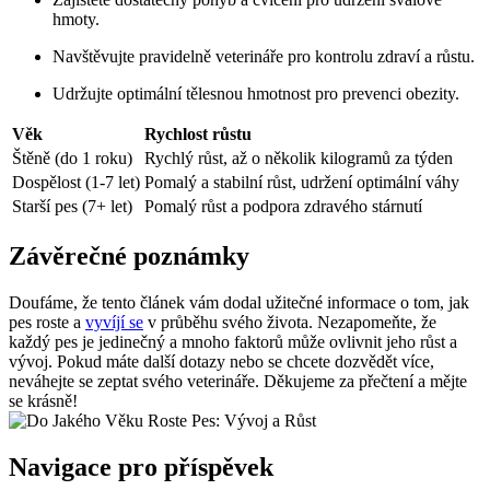
hmoty.
Navštěvujte‍ pravidelně veterináře pro kontrolu ​zdraví a růstu.
Udržujte optimální tělesnou hmotnost pro prevenci obezity.
Věk
Rychlost růstu
Štěně (do ⁤1 roku)
Rychlý růst, až o ‍několik kilogramů za týden
Dospělost (1-7 ‍let)
Pomalý a stabilní růst, udržení optimální‌ váhy
Starší pes (7+ let)
Pomalý ⁣růst a podpora zdravého stárnutí
Závěrečné ⁢poznámky
Doufáme, že‍ tento ‍článek vám dodal užitečné informace o tom, jak
pes roste a
vyvíjí se
v​ průběhu svého života. Nezapomeňte, že
každý‌ pes je‌ jedinečný a mnoho ‍faktorů ‍může ovlivnit jeho ​růst a
vývoj. Pokud máte další dotazy nebo se chcete⁢ dozvědět⁣ více,
neváhejte se zeptat svého ‌veterináře. Děkujeme za přečtení a mějte
se krásně!
Navigace pro příspěvek