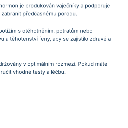
o hormon je produkován vaječníky a podporuje
a a zabránit předčasnému porodu.
potížím s otěhotněním, potratům nebo
 těhotenství feny, aby se zajistilo zdravé a
udržovány v optimálním rozmezí. Pokud máte
učit vhodné testy a léčbu.