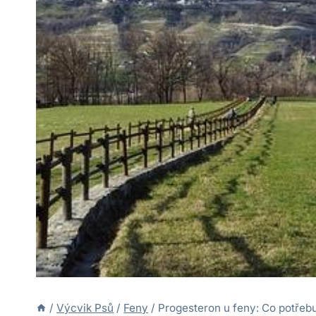
/
Výcvik Psů
/
Feny
/
Progesteron u feny: Co potřeb