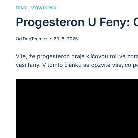
FENY
|
VÝCVIK PSŮ
Progesteron U Feny: 
Od
DogTech.cz
20. 8. 2025
Víte, že progesteron hraje klíčovou roli ve z
vaší feny. V tomto článku se dozvíte vše, co 