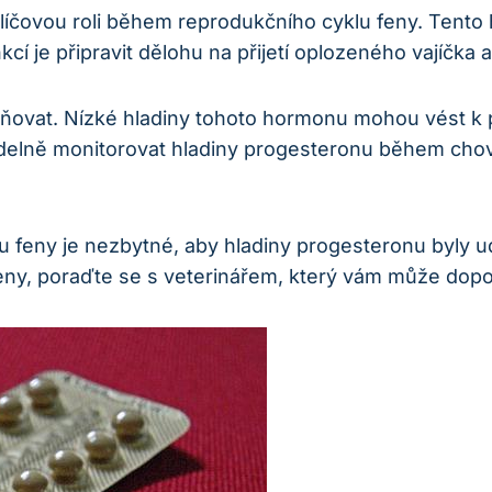
 klíčovou roli během reprodukčního cyklu feny. Tent
nkcí je připravit dělohu na přijetí oplozeného vajíčk
eňovat. Nízké hladiny tohoto hormonu mohou vést k 
elně monitorovat hladiny progesteronu během chovu a
 feny je nezbytné, aby hladiny progesteronu byly 
ny, poraďte se s veterinářem, který vám může dopor