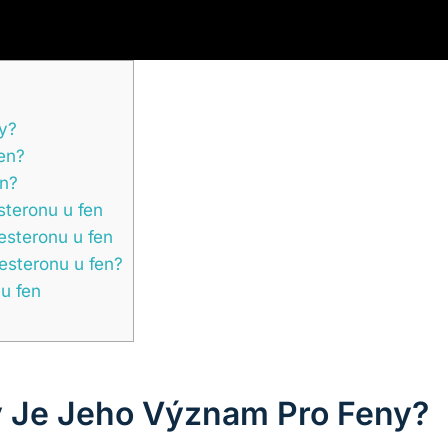
ny?
en?
en?
steronu u fen
steronu u fen
esteronu u fen?
u fen
ý Je Jeho Význam Pro Feny?