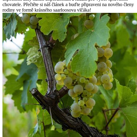
chovatele. Přečtěte si náš článek a buďte připraveni na nového členy
rodiny ve formě krásného saarloosova vlčáka!