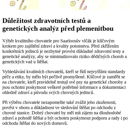
Důležitost zdravotních testů a
genetických analýz před plemenitbou
Výběr kvalitního chovatele pro Saarloosův vlčák je klíčovým
krokem pro zajištění zdraví a kvality potomstva. Před zkřížením
konkrétních jedinců je nezbytné provést důkladné zdravotní testy a
genetické analýzy, aby se minimalizovalo riziko dědičných chorob a
genetických vad u štěňat.
Vyhledávání kvalitních chovatelů, kteří se řídí nejvyššími standardy
péče a etiky, by mělo být pečlivě promyšlené. Klíčové je zaměřit se
na chovatele, kteří pravidelně testují své psy na genetické choroby a
jsou ochotni poskytnout veškeré potřebné informace a dokumentaci
ohledně zdraví a původu svých chovných jedinců.
Při výběru chovatele nezapomeňte také zvážit jeho zkušenosti,
pověst v oboru a důkladnost ve sledování štěňat po odchodu z
chovné stanice. Dobrý chovatel by měl mít zájem na dlouhodobé
zdraví a pohodě štěňat a být ochoten poskytnout podporu a rady i po
odchodu štěňat do nových domovů.