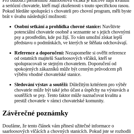
Pro budoucí plemenitbu Saarloosova vlčáka je klíčové najít kvalitní
a seriózní chovatele, kteří mají zkušenosti s touto specifickou rasou.
Pokud hledáte spolupráci s chovateli pro chovní program, měli byste
brát v úvahu následující možnosti:
Osobní setkání a prohlídka chovné stanice:
Navštivte
potenciální chovatele osobně a seznamte se s jejich chovnými
psy a prostředím, kde psi žijí. To vám umožní získat lepší
představu o podmínkách, ve kterých se štěňata odchovávají.
Reference a doporučení:
Nezapomeňte si ověřit reference
od ostatních majitelů Saarloosových vlčáků, kteří se
spolupracovali se stejným chovatelem. Doporučení od
spokojených zákazníků může být cenným průvodcem při
výběru vhodné chovatelské stanice.
Sledování výstav a soutěží:
Důležitým kritériem pro výběr
chovatele může být také jeho účast a úspěchy na výstavách a
soutěžích se psy. Tento faktor může naznačovat kvalitu a
prestiž chovatele v rámci chovatelské komunity.
Závěrečné poznámky
Doufáme, že tento článek vám přinesl užitečné informace o
saarloosových vlčácích a chovných stanicích. Pokud jste se rozhodli