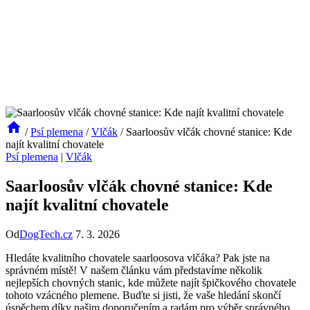
/
Psí plemena
/
Vlčák
/
Saarloosův vlčák chovné stanice: Kde
najít kvalitní chovatele
Psí plemena
|
Vlčák
Saarloosův vlčák chovné stanice: Kde
najít kvalitní chovatele
Od
DogTech.cz
7. 3. 2026
Hledáte kvalitního chovatele saarloosova vlčáka? Pak jste na
správném místě! V našem článku vám představíme několik
nejlepších chovných stanic, kde můžete najít špičkového chovatele
tohoto vzácného plemene. Buďte si jisti, že vaše hledání skončí
úspěchem díky našim doporučením a radám pro výběr správného