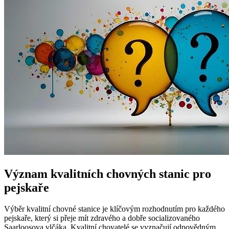
Význam kvalitních chovných stanic pro
pejskaře
Výběr kvalitní chovné stanice je klíčovým rozhodnutím pro každého
pejskaře, který si přeje mít zdravého a dobře socializovaného
Saarloosova vlčáka. Kvalitní chovatelé se vyznačují odpovědným