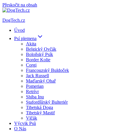
Přeskočit na obsah
DogTech.cz
Úvod
Psí plemena
Akita
Belgický Ovčák
Boloňský Psík
Border Kolie
Corgi
Francouzský Buldoček
Jack Russell
Maďarský Ohař
Pomerian
Retrívr
Shiba Inu
Stafordšírský Bulteriér
Tibetská Doga
Tibetský Mastif
Vlčák
Výcvik Psů
O Nás