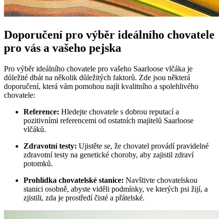
Doporučení pro výběr ideálního chovatele
pro vás a vašeho pejska
Pro výběr ideálního chovatele pro vašeho Saarloose vlčáka je
důležité dbát na několik důležitých faktorů. Zde jsou některá
doporučení, která vám pomohou najít kvalitního a spolehlivého
chovatele:
Reference:
Hledejte chovatele s dobrou reputací a
pozitivními referencemi od ostatních majitelů Saarloose
vlčáků.
Zdravotní testy:
Ujistěte se, že chovatel provádí pravidelné
zdravotní testy na genetické choroby, aby zajistil zdraví
potomků.
Prohlídka chovatelské stanice:
Navštivte chovatelskou
stanici osobně, abyste viděli podmínky, ve kterých psi žijí, a
zjistili, zda je prostředí čisté a přátelské.