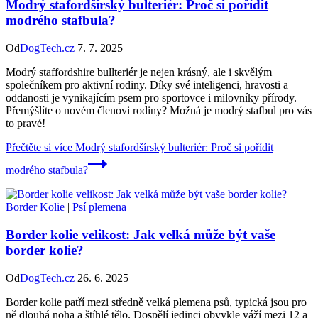
Modrý stafordšírský bulteriér: Proč si pořídit
modrého stafbula?
Od
DogTech.cz
7. 7. 2025
Modrý staffordshire bullteriér je nejen krásný, ale i skvělým
společníkem pro aktivní rodiny. Díky své inteligenci, hravosti a
oddanosti je vynikajícím psem pro sportovce i milovníky přírody.
Přemýšlíte o novém členovi rodiny? Možná je modrý stafbul pro vás
to pravé!
Přečtěte si více
Modrý stafordšírský bulteriér: Proč si pořídit
modrého stafbula?
Border Kolie
|
Psí plemena
Border kolie velikost: Jak velká může být vaše
border kolie?
Od
DogTech.cz
26. 6. 2025
Border kolie patří mezi středně velká plemena psů, typická jsou pro
ně dlouhá noha a štíhlé tělo. Dospělí jedinci obvykle váží mezi 12 a