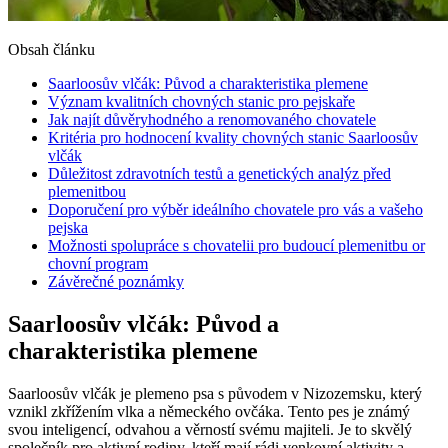
Obsah článku
Saarloosův vlčák: Původ a charakteristika plemene
Význam kvalitních chovných stanic pro pejskaře
Jak najít důvěryhodného a renomovaného chovatele
Kritéria pro hodnocení kvality chovných stanic Saarloosův
vlčák
Důležitost zdravotních testů a genetických analýz před
plemenitbou
Doporučení pro výběr ideálního chovatele pro vás a vašeho
pejska
Možnosti spolupráce s chovatelii pro budoucí plemenitbu or
chovní program
Závěrečné poznámky
Saarloosův vlčák: Původ a
charakteristika plemene
Saarloosův vlčák je plemeno psa s původem v Nizozemsku, který
vznikl zkřížením vlka a německého ovčáka. Tento pes je známý
svou inteligencí, odvahou a věrností svému majiteli. Je to skvělý
společník pro aktivní rodiny, kteří mají rádi venkovní aktivity a