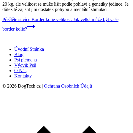
20 kg, ale velikost se může lišit podle pohlaví a genetiky jedince. Je
důležité zajistit jim dostatek pohybu a mentální stimulaci.
Přečtěte si více
Border kolie velikost: Jak velká může být vaše
border kolie?
Úvodní Stránka
Blog
Psí plemena
Výcvik Psů
O Nás
Kontakty
© 2026 DogTech.cz |
Ochrana Osobních Údajů