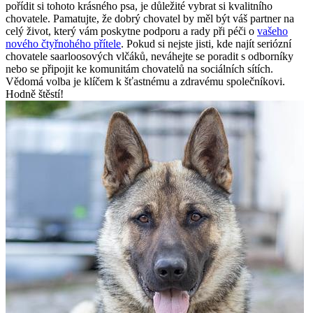
pořídit si tohoto krásného psa, je důležité vybrat si kvalitního
chovatele. Pamatujte, že dobrý chovatel by měl být váš partner na
celý život, který vám poskytne podporu a rady při péči o
vašeho
nového čtyřnohého přítele
. Pokud si nejste jisti, kde najít seriózní
chovatele saarloosových vlčáků, neváhejte se poradit s odborníky
nebo se připojit ke komunitám chovatelů na sociálních sítích.
Vědomá volba je klíčem k šťastnému a zdravému společníkovi.
Hodně štěstí!