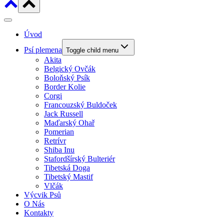
Úvod
Psí plemena
Toggle child menu
Akita
Belgický Ovčák
Boloňský Psík
Border Kolie
Corgi
Francouzský Buldoček
Jack Russell
Maďarský Ohař
Pomerian
Retrívr
Shiba Inu
Stafordšírský Bulteriér
Tibetská Doga
Tibetský Mastif
Vlčák
Výcvik Psů
O Nás
Kontakty