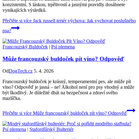
konzistentní. S láskou, trpělivostí a jasnými pravidly dosáhnete
vynikajících výsledků.
Přečtěte si více
Jack russell teriér výchova: Jak vychovat poslušného
psa?
Francouzský Buldoček
|
Psí plemena
Může francouzský buldoček pít víno? Odpověď
Od
DogTech.cz
5. 4. 2026
Francouzský buldoček je krásný, temperamentní pes, ale může pít
víno? Odpověď je jasná – ne! Alkohol není pro psy vhodný a může
být škodlivý. Je důležité dbát na bezpečnost a zdraví svého
mazlíčka.
Přečtěte si více
Může francouzský buldoček pít víno? Odpověď
Psí plemena
|
Stafordšírský Bulteriér