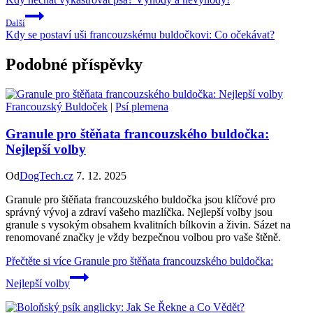
Další
Kdy se postaví uši francouzskému buldočkovi: Co očekávat?
Podobné příspěvky
Francouzský Buldoček
|
Psí plemena
Granule pro štěňata francouzského buldočka:
Nejlepší volby
Od
DogTech.cz
7. 12. 2025
Granule pro štěňata francouzského buldočka jsou klíčové pro
správný vývoj a zdraví vašeho mazlíčka. Nejlepší volby jsou
granule s vysokým obsahem kvalitních bílkovin a živin. Sázet na
renomované značky je vždy bezpečnou volbou pro vaše štěně.
Přečtěte si více
Granule pro štěňata francouzského buldočka:
Nejlepší volby