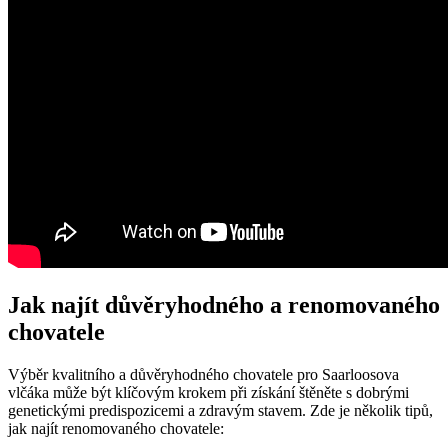
Jak najít důvěryhodného a renomovaného
chovatele
Výběr kvalitního a důvěryhodného chovatele pro Saarloosova
vlčáka může být klíčovým krokem při získání štěněte s dobrými
genetickými predispozicemi a zdravým stavem. Zde je několik tipů,
jak najít renomovaného chovatele: