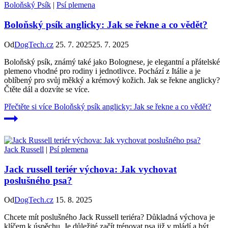
Boloňský Psík
|
Psí plemena
Boloňský psík anglicky: Jak se řekne a co vědět?
Od
DogTech.cz
25. 7. 2025
25. 7. 2025
Boloňský psík, známý také jako Bolognese, je elegantní a přátelské
plemeno vhodné pro rodiny i jednotlivce. Pochází z Itálie a je
oblíbený pro svůj měkký a krémový kožich. Jak se řekne anglicky?
Čtěte dál a dozvíte se více.
Přečtěte si více
Boloňský psík anglicky: Jak se řekne a co vědět?
Jack Russell
|
Psí plemena
Jack russell teriér výchova: Jak vychovat
poslušného psa?
Od
DogTech.cz
15. 8. 2025
Chcete mít poslušného Jack Russell teriéra? Důkladná výchova je
klíčem k úspěchu. Je důležité začít trénovat psa již v mládí a být