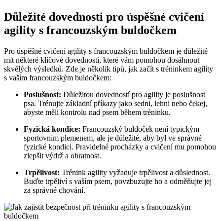
Důležité dovednosti pro úspěšné cvičení
agility s francouzským buldočkem
Pro úspěšné cvičení agility s francouzským buldočkem je důležité
mít některé klíčové dovednosti, které vám pomohou dosáhnout
skvělých výsledků. Zde je několik tipů, jak začít s tréninkem agility
s vaším francouzským buldočkem:
Poslušnost:
Důležitou dovedností pro agility je poslušnost
psa. Trénujte základní příkazy jako sedni, lehni nebo čekej,
abyste měli kontrolu nad psem během tréninku.
Fyzická kondice:
Francouzský buldoček není typickým
sportovním plemenem, ale je důležité, aby byl ve správné
fyzické kondici. Pravidelné procházky a cvičení mu pomohou
zlepšit výdrž a obratnost.
Trpělivost:
Trénink agility vyžaduje trpělivost a důslednost.
Buďte trpěliví s vaším psem, povzbuzujte ho a odměňujte jej
za správné chování.