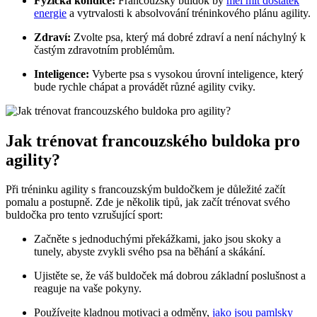
Fyzická kondice:
Francouzský buldok by
měl mít dostatek
energie
a vytrvalosti k absolvování tréninkového plánu agility.
Zdraví:
Zvolte psa, který má dobré zdraví a není náchylný k
častým zdravotním problémům.
Inteligence:
Vyberte psa s vysokou úrovní inteligence, který
bude rychle chápat a provádět různé agility cviky.
Jak trénovat francouzského buldoka pro
agility?
Při tréninku agility s francouzským buldočkem je důležité začít
pomalu a postupně. Zde je několik tipů, jak začít trénovat svého
buldočka pro tento vzrušující sport:
Začněte s jednoduchými překážkami, jako jsou skoky a
tunely, abyste zvykli svého psa na běhání a skákání.
Ujistěte se, že váš buldoček má dobrou základní poslušnost a
reaguje na vaše pokyny.
Používejte kladnou motivaci a odměny,
jako jsou pamlsky