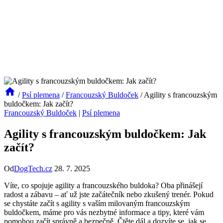
/
Psí plemena
/
Francouzský Buldoček
/
Agility s francouzským
buldočkem: Jak začít?
Francouzský Buldoček
|
Psí plemena
Agility s francouzským buldočkem: Jak
začít?
Od
DogTech.cz
28. 7. 2025
Víte, co spojuje agility a francouzského buldoka? Oba přinášejí
radost a zábavu – ať už jste začátečník nebo zkušený trenér. Pokud
se chystáte začít s agility s vaším milovaným francouzským
buldočkem, máme pro vás nezbytné informace a tipy, které vám
pomohou začít správně a bezpečně. Čtěte dál a dozvíte se, jak se