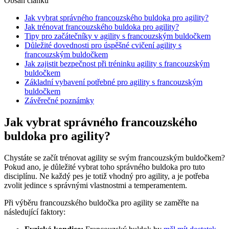
Obsah článku
Jak vybrat správného francouzského buldoka pro agility?
Jak trénovat francouzského buldoka pro agility?
Tipy pro začátečníky v agility s francouzským buldočkem
Důležité dovednosti pro úspěšné cvičení agility s
francouzským buldočkem
Jak zajistit bezpečnost při tréninku agility s francouzským
buldočkem
Základní vybavení potřebné pro agility s francouzským
buldočkem
Závěrečné poznámky
Jak vybrat správného francouzského
buldoka pro agility?
Chystáte se začít trénovat agility se svým francouzským buldočkem?
Pokud ano, je důležité vybrat toho správného buldoka pro tuto
disciplínu. Ne každý pes je totiž vhodný pro agility, a je potřeba
zvolit jedince s správnými vlastnostmi a temperamentem.
Při výběru francouzského buldočka pro agility se zaměřte na
následující faktory: