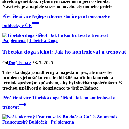
skvělou genetikou, výborným zázemím a péčí o štěňata.
Navštivte je a najděte si svého nového čtyřnohého přítele!
Přečtěte si více
Nejlepší chovné stanice pro francouzské
buldočky v ČR
Psí plemena
|
Tibetská Doga
Tibetská doga štěkot: Jak ho kontrolovat a trénovat
Od
DogTech.cz
23. 7. 2025
Tibetská doga je nádherný a majestátní pes, ale může být
problém s jeho štěkotem. Je důležité naučit ho kontrolu a
trénink správným způsobem, aby byl skvělým společníkem. S
trochou trpělivosti a konzistence to jistě zvládnete.
Přečtěte si více
Tibetská doga štěkot: Jak ho kontrolovat a
trénovat
Francouzský Buldoček
|
Psí plemena