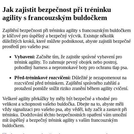
Jak zajistit bezpečnost při tréninku
agility s francouzským buldočkem
Zajištění bezpečnosti při tréninku agility s francouzským buldočkem
je klíčové pro úspěšný a bezpečný výcvik. Existuje několik
důležitých kroků, které můžete podniknout, abyste zajistili bezpečné
prostředí pro vašeho psa:
Vybavení:
Začněte tím, že zajistíte správné vybavení pro
trénink agility. To zahrnuje pevný obojek nebo postroj,
pohodlný harness a nepromokavé boty pro ochranu tlap psa.
Před-tréninkové rozcvičení:
Důležité je nezapomenout na
rozcvičení před tréninkem. Zajištění správného zahřátí a
protažení pomůže snížit riziko zranění během agility cvičení.
Veškeré agility překážky by měly být bezpečné a vhodné pro
velikost a schopnosti vašeho buldočka. Dbejte na to, abyste měli
vždy signalizaci pro vašeho psa, aby věděl, kdy začít a zastavit při
tréninku. Dodržování těchto bezpečnostních opatření vám umožní
mít úspěšný a bezpečný trénink agility s vaším francouzským
buldočkem.