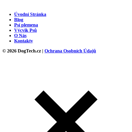
Úvodní Stránka
Blog
Psí plemena
Výcvik Psů
O Nás
Kontakty
© 2026 DogTech.cz |
Ochrana Osobních Údajů