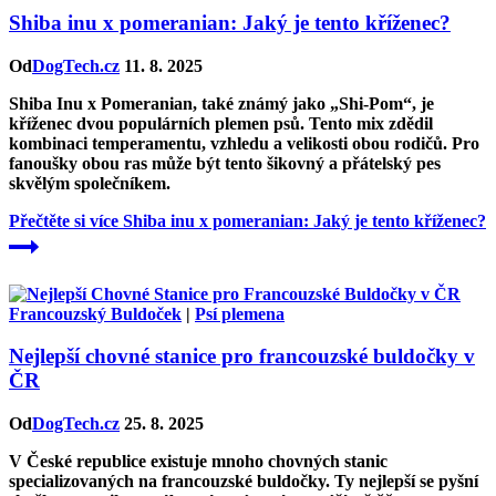
Shiba inu x pomeranian: Jaký je tento kříženec?
Od
DogTech.cz
11. 8. 2025
Shiba Inu x Pomeranian, také známý jako „Shi-Pom“, je
kříženec dvou populárních plemen psů. Tento mix zdědil
kombinaci temperamentu, vzhledu a velikosti obou rodičů. Pro
fanoušky obou ras může být tento šikovný a přátelský pes
skvělým společníkem.
Přečtěte si více
Shiba inu x pomeranian: Jaký je tento kříženec?
Francouzský Buldoček
|
Psí plemena
Nejlepší chovné stanice pro francouzské buldočky v
ČR
Od
DogTech.cz
25. 8. 2025
V České republice existuje mnoho chovných stanic
specializovaných na francouzské buldočky. Ty nejlepší se pyšní