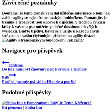
Závěrečné poznámky
Doufáme, že tento článek vám dal užitečné informace o tom, jak
začít s agility se svým francouzským buldočkem. Pamatujte, že
trénink a trpělivost jsou klíčové k úspěchu. S trochou cviku a
lásky k vašemu psu můžete společně dosáhnout skvělých
výsledků. Buďte trpěliví, bavte se a užijte si každou chvíli
strávenou s vaším čtyřnohým přítelem na agility dráze!
Navigace pro příspěvek
Předchozí
Do kdy musí být čipovaný pes: Pravidla a termíny
Další
Proč se jmenuje psí sádlo: Historie a použití
Podobné příspěvky
Psí plemena
|
Shiba Inu