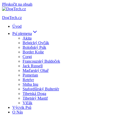
Přeskočit na obsah
DogTech.cz
Úvod
Psí plemena
Akita
Belgický Ovčák
Boloňský Psík
Border Kolie
Corgi
Francouzský Buldoček
Jack Russell
Maďarský Ohař
Pomerian
Retrívr
Shiba Inu
Stafordšírský Bulteriér
Tibetská Doga
Tibetský Mastif
Vlčák
Výcvik Psů
O Nás