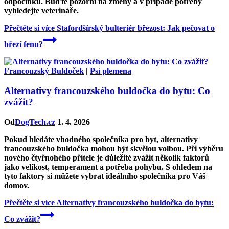
odpočinku. Buďte pozorní na změny a v případě potřeby
vyhledejte veterináře.
Přečtěte si více
Stafordšírský bulteriér březost: Jak pečovat o
březí fenu?
Francouzský Buldoček
|
Psí plemena
Alternativy francouzského buldočka do bytu: Co
zvážit?
Od
DogTech.cz
1. 4. 2026
Pokud hledáte vhodného společníka pro byt, alternativy
francouzského buldočka mohou být skvělou volbou. Při výběru
nového čtyřnohého přítele je důležité zvážit několik faktorů
jako velikost, temperament a potřeba pohybu. S ohledem na
tyto faktory si můžete vybrat ideálního společníka pro Váš
domov.
Přečtěte si více
Alternativy francouzského buldočka do bytu:
Co zvážit?