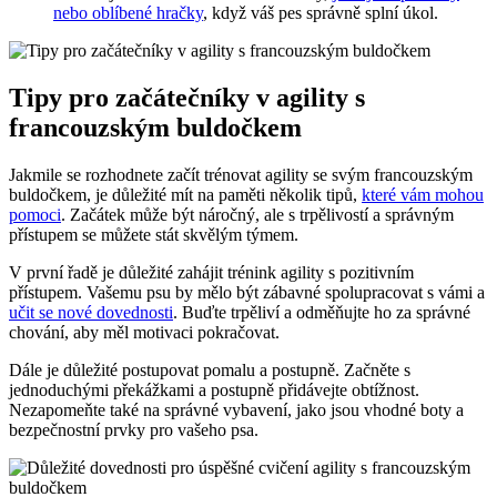
nebo oblíbené hračky
, když váš pes správně splní úkol.
Tipy pro začátečníky v agility s
francouzským buldočkem
Jakmile se rozhodnete začít trénovat agility se svým francouzským
buldočkem, je důležité mít na paměti několik tipů,
které vám mohou
pomoci
. Začátek může být náročný, ale s trpělivostí a správným
přístupem se můžete stát skvělým týmem.
V první řadě je důležité zahájit trénink agility s pozitivním
přístupem. Vašemu psu by mělo být zábavné spolupracovat s vámi a
učit se nové dovednosti
. Buďte trpěliví a odměňujte ho za správné
chování, aby měl motivaci pokračovat.
Dále je důležité postupovat pomalu a postupně. Začněte s
jednoduchými překážkami a postupně přidávejte obtížnost.
Nezapomeňte také na správné vybavení, jako jsou vhodné boty a
bezpečnostní prvky pro vašeho psa.