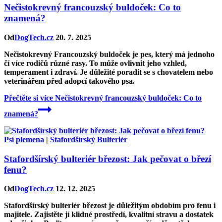
Nečistokrevný francouzský buldoček: Co to
znamená?
Od
DogTech.cz
20. 7. 2025
Nečistokrevný Francouzský buldoček je pes, který má jednoho
čí více rodičů různé rasy. To může ovlivnit jeho vzhled,
temperament i zdraví. Je důležité poradit se s chovatelem nebo
veterinářem před adopcí takového psa.
Přečtěte si více
Nečistokrevný francouzský buldoček: Co to
znamená?
Psí plemena
|
Stafordšírský Bulteriér
Stafordšírský bulteriér březost: Jak pečovat o březí
fenu?
Od
DogTech.cz
12. 12. 2025
Stafordšírský bulteriér březost je důležitým obdobím pro fenu i
majitele. Zajistěte jí klidné prostředí, kvalitní stravu a dostatek