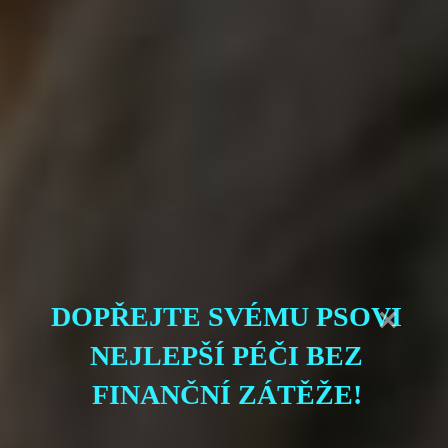
kratší nátuře
DOPŘEJTE SVÉMU PSOVI
NEJLEPŠÍ PÉČI BEZ
FINANČNÍ ZÁTĚŽE!