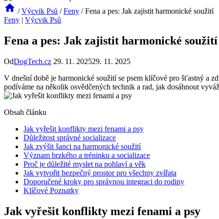
/
Výcvik Psů
/
Feny
/
Fena a pes: Jak zajistit harmonické soužití
Feny
|
Výcvik Psů
Fena a pes: Jak zajistit harmonické soužití
Od
DogTech.cz
29. 11. 2025
29. 11. 2025
V dnešní době je harmonické soužití se psem klíčové pro šťastný a zdra
podíváme na několik osvědčených technik a rad, jak dosáhnout vyv
Obsah článku
Jak vyřešit konflikty mezi fenami a psy
Důležitost správné socializace
Jak zvýšit šanci na harmonické soužití
Význam brzkého a tréninku a socializace
Proč je důležité myslet na pohlaví a věk
Jak vytvořit bezpečný prostor pro všechny zvířata
Doporučené kroky pro správnou integraci do rodiny
Klíčové Poznatky
Jak vyřešit konflikty mezi fenami a psy