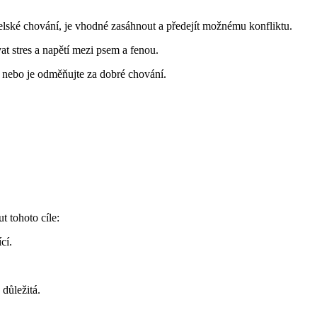
elské chování, je vhodné zasáhnout a předejít možnému konfliktu.
t stres a napětí mezi psem a fenou.
je nebo je odměňujte za dobré chování.
 tohoto cíle:
cí.
důležitá.