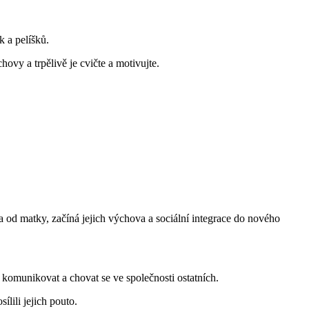
k a pelíšků.
ovy a trpělivě je cvičte a motivujte.
na od matky, začíná jejich výchova a sociální integrace do nového
 komunikovat a chovat se ve společnosti ostatních.
lili jejich pouto.