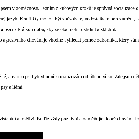
a psem v domácnosti. Jedním z klíčových kroků je správná socializace ob
lečný jazyk. Konflikty mohou být způsobeny nedostatkem porozumění, pro
a psa na krátkou dobu, aby se oba mohli uklidnit a zklidnit.
o agresivního chování je vhodné vyhledat pomoc odborníka, který vám
é, aby oba psi byli vhodně socializováni od útlého věku. Zde jsou někter
 psy a lidmi.
nzistentní a trpěliví. Buďte vždy pozitivní a odměňujte dobré chování. Po