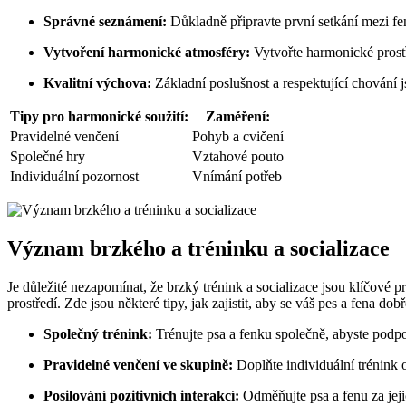
Správné seznámení:
Důkladně připravte první setkání mezi fen
Vytvoření harmonické atmosféry:
Vytvořte harmonické prostře
Kvalitní výchova:
Základní poslušnost a respektující chování j
Tipy pro harmonické soužití:
Zaměření:
Pravidelné venčení
Pohyb a cvičení
Společné hry
Vztahové pouto
Individuální pozornost
Vnímání potřeb
Význam brzkého a tréninku a socializace
Je důležité nezapomínat, že brzký trénink a socializace jsou klíčové 
prostředí. Zde jsou některé tipy, jak zajistit, aby se váš pes a fena dobř
Společný trénink:
Trénujte psa a fenku společně, abyste podpoř
Pravidelné venčení ve skupině:
Doplňte individuální trénink 
Posilování pozitivních interakcí:
Odměňujte psa a fenu za jejic