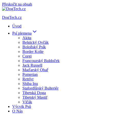
Přeskočit na obsah
DogTech.cz
Úvod
Psí plemena
Akita
Belgický Ovčák
Boloňský Psík
Border Kolie
Corgi
Francouzský Buldoček
Jack Russell
Maďarský Ohař
Pomerian
Retrívr
Shiba Inu
Stafordšírský Bulteriér
Tibetská Doga
Tibetský Mastif
Vlčák
Výcvik Psů
O Nás