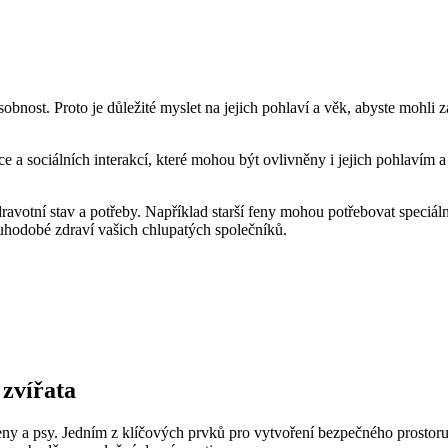
 osobnost. Proto je důležité myslet na jejich pohlaví a věk, abyste mohli
a sociálních interakcí, které mohou být ovlivněny i jejich pohlavím a v
dravotní stav a potřeby. Například starší feny mohou potřebovat speciá
louhodobé zdraví vašich chlupatých společníků.
 zvířata
feny a psy. Jedním z klíčových prvků pro vytvoření bezpečného prostoru 