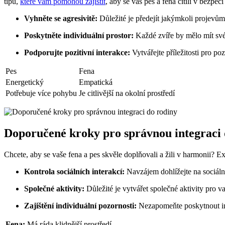
tipů,
které vám pomohou zajistit
, aby se váš pes a fena cítili v bezpe
Vyhněte se agresivitě:
Důležité je předejít jakýmkoli projevů
Poskytněte individuální prostor:
Každé zvíře by mělo mít své
Podporujte pozitivní interakce:
Vytvářejte příležitosti pro po
Pes
Fena
Energetický
Empatická
Potřebuje více pohybu
Je citlivější na okolní prostředí
Doporučené kroky pro správnou integraci 
Chcete, aby se vaše fena a pes skvěle doplňovali a žili v harmonii?
Kontrola sociálních interakcí:
Navzájem dohlížejte na sociální 
Společné aktivity:
Důležité je vytvářet společné aktivity pro va
Zajištění individuální pozornosti:
Nezapomeňte poskytnout indi
Fena:
Má ráda klidnější prostředí