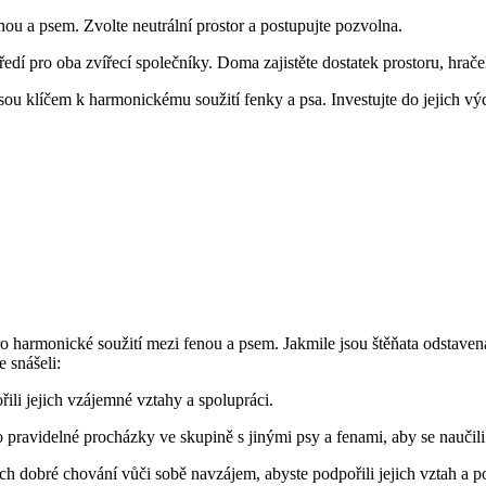
ou a psem. Zvolte neutrální prostor a postupujte pozvolna.
dí pro oba zvířecí společníky. Doma zajistěte dostatek prostoru, hrače
sou klíčem k harmonickému soužití fenky a psa. Investujte do jejich vých
pro harmonické soužití mezi fenou a psem. Jakmile jsou štěňata odstave
e snášeli:
ili jejich vzájemné vztahy a spolupráci.
o pravidelné procházky ve skupině s jinými psy a fenami, aby se naučili
h dobré chování vůči sobě navzájem, abyste podpořili jejich vztah a posí