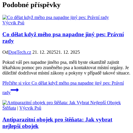
Podobné příspěvky
Výcvik Psů
Co dělat když mého psa napadne jiný pes: Právní
rady
Od
DogTech.cz
21. 12. 2025
21. 12. 2025
Pokud váš pes napadne jiného psa, měli byste okamžitě zajistit
lékařskou pomoc pro zraněného psa a kontaktovat místní orgány. Je
důležité dodržovat místní zákony a pokyny v případě takové situace.
Přečtěte si více
Co dělat když mého psa napadne jiný pes: Právní
rady
Štěňata
|
Výcvik Psů
Antiparazitní obojek pro štěňata: Jak vybrat
nejlepší obojek