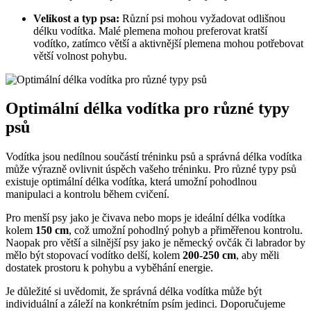
Velikost a typ psa:
Různí psi mohou vyžadovat odlišnou
délku vodítka. Malé plemena mohou preferovat kratší
vodítko, zatímco větší a aktivnější plemena mohou potřebovat
větší volnost pohybu.
Optimální délka vodítka pro různé typy
psů
Vodítka jsou nedílnou součástí tréninku psů a správná délka vodítka
může výrazně ovlivnit úspěch vašeho tréninku. Pro různé typy psů
existuje optimální délka vodítka, která umožní pohodlnou
manipulaci a kontrolu během cvičení.
Pro menší psy jako je čivava nebo mops je ideální délka vodítka
kolem
150 cm
, což umožní pohodlný pohyb a přiměřenou kontrolu.
Naopak pro větší a silnější psy jako je německý ovčák či labrador by
mělo být stopovací vodítko delší, kolem
200-250 cm
, aby měli
dostatek prostoru k pohybu a vyběhání energie.
Je důležité si uvědomit, že správná délka vodítka může být
individuální a záleží na konkrétním psím jedinci. Doporučujeme