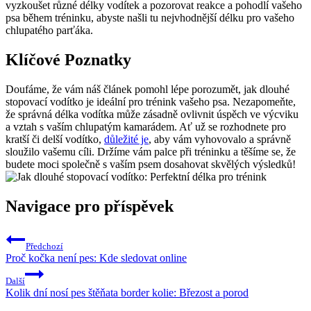
vyzkoušet různé délky vodítek a pozorovat reakce a pohodlí vašeho
psa během tréninku, abyste našli tu nejvhodnější délku pro vašeho
chlupatého parťáka.
Klíčové Poznatky
Doufáme, že vám náš článek pomohl lépe porozumět, jak dlouhé
stopovací vodítko je ideální pro trénink vašeho psa. Nezapomeňte,
že správná délka vodítka může zásadně ovlivnit úspěch ve výcviku
a vztah s vaším chlupatým kamarádem. Ať už se rozhodnete pro
kratší či delší vodítko,
důležité je
, aby vám vyhovovalo a správně
sloužilo vašemu cíli. Držíme vám palce při tréninku a těšíme se, že
budete moci společně s vaším psem dosahovat skvělých výsledků!
Navigace pro příspěvek
Předchozí
Proč kočka není pes: Kde sledovat online
Další
Kolik dní nosí pes štěňata border kolie: Březost a porod