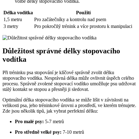
volbě délky stopovacího vodítka.
Délka vodítka
Použití
1,5 metru
Pro začátečníky a kontrolu nad psem
3 metry
Pro pokročilý trénink a více prostoru k manipulaci
Důležitost správné délky stopovacího
vodítka
Při tréninku psa stopování je klíčové správně zvolit délku
stopovacího vodítka. Nesprávná délka může ovlivnit úspěch celého
procesu. Správně zvolené stopovací vodítko umožňuje psu udržovat
stálý kontakt se stopou a přesněji ji sledovat.
Optimální délka stopovacího vodítka se může lišit v závislosti na
velikosti psa, jeho tréninkové úrovni a prostředí, ve kterém trénujete.
Zde jsou několik tipů, jak vybrat perfektní délku:
Pro malé psy:
5-7 metrů
Pro středně velké psy:
7-10 metrů