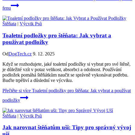
fenu
Štěňata
|
Výcvik Psů
Toaletní podložky pro štěňata: Jak vybrat a
používat podložky
Od
DogTech.cz
9. 12. 2025
Když se rozhodujete, jaké toaletní podložky si vybrat pro své štěně,
je důležité vzít v potaz velikost, absorbci a odolnost. Používání
podložek pomáhá štěňátkům naučit se správně vykonávat potřebu.
Buďte trpěliví a důslední ve výcviku.
Přečtěte si více
Toaletní podložky pro štěňata: Jak vybrat a používat
podložky
Štěňata
|
Výcvik Psů
Jak narovnat štěňatům uši: Tipy pro správný vývoj
uší