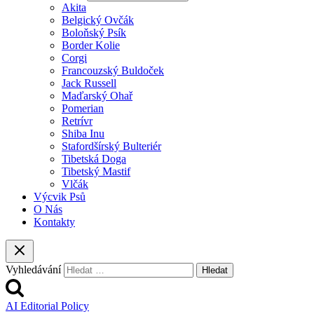
Akita
Belgický Ovčák
Boloňský Psík
Border Kolie
Corgi
Francouzský Buldoček
Jack Russell
Maďarský Ohař
Pomerian
Retrívr
Shiba Inu
Stafordšírský Bulteriér
Tibetská Doga
Tibetský Mastif
Vlčák
Výcvik Psů
O Nás
Kontakty
Vyhledávání
AI Editorial Policy