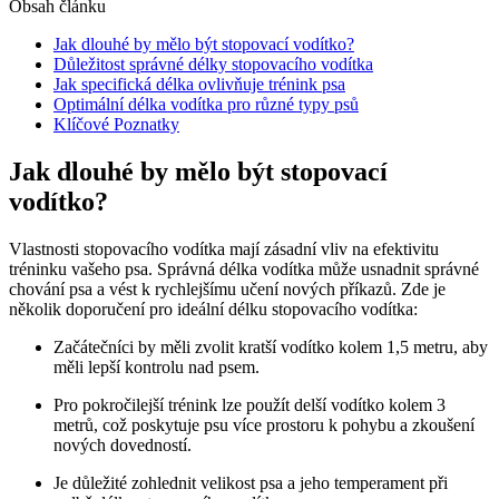
Obsah článku
Jak dlouhé by mělo být stopovací vodítko?
Důležitost správné délky stopovacího vodítka
Jak specifická délka ovlivňuje trénink psa
Optimální délka vodítka pro různé typy psů
Klíčové Poznatky
Jak dlouhé by mělo být stopovací
vodítko?
Vlastnosti stopovacího vodítka mají zásadní vliv na efektivitu
tréninku vašeho psa. Správná délka vodítka může usnadnit správné
chování psa a vést k rychlejšímu učení nových příkazů. Zde je
několik doporučení pro ideální délku stopovacího vodítka:
Začátečníci by měli zvolit kratší vodítko kolem 1,5 metru, aby
měli lepší kontrolu nad psem.
Pro pokročilejší trénink lze použít delší vodítko kolem 3
metrů, což poskytuje psu více prostoru k pohybu a zkoušení
nových dovedností.
Je důležité zohlednit velikost psa a jeho temperament při