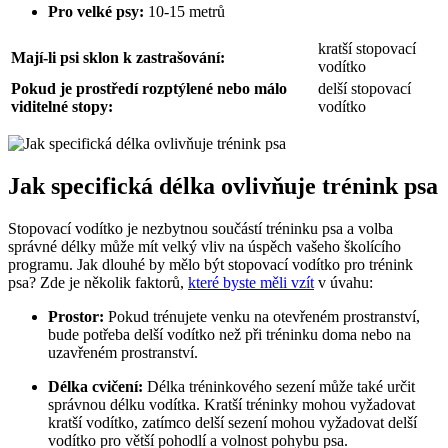
Pro velké psy:
10-15 metrů
kratší stopovací
Mají-li psi sklon k zastrašování:
vodítko
Pokud je prostředí rozptýlené nebo málo
delší stopovací
viditelné stopy:
vodítko
Jak specifická délka ovlivňuje trénink psa
Stopovací vodítko je nezbytnou součástí tréninku psa a volba
správné délky může mít velký vliv na úspěch vašeho školícího
programu. Jak dlouhé by mělo být stopovací vodítko pro trénink
psa? Zde je několik faktorů,
které byste měli vzít
v úvahu:
Prostor:
Pokud trénujete venku na otevřeném prostranství,
bude potřeba delší vodítko než při tréninku doma nebo na
uzavřeném prostranství.
Délka cvičení:
Délka tréninkového sezení může také určit
správnou délku vodítka. Kratší tréninky mohou vyžadovat
kratší vodítko, zatímco delší sezení mohou vyžadovat delší
vodítko pro větší pohodlí a volnost pohybu psa.