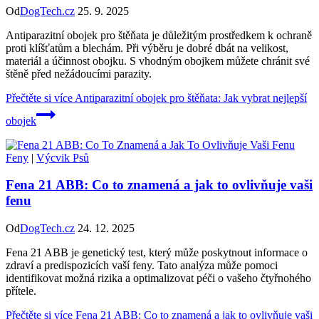
Od
DogTech.cz
25. 9. 2025
Antiparazitní obojek pro štěňata je důležitým prostředkem k ochraně
proti klíšťatům a blechám. Při výběru je dobré dbát na velikost,
materiál a účinnost obojku. S vhodným obojkem můžete chránit své
štěně před nežádoucími parazity.
Přečtěte si více
Antiparazitní obojek pro štěňata: Jak vybrat nejlepší
obojek
Feny
|
Výcvik Psů
Fena 21 ABB: Co to znamená a jak to ovlivňuje vaši
fenu
Od
DogTech.cz
24. 12. 2025
Fena 21 ABB je genetický test, který může poskytnout informace o
zdraví a predispozicích vaší feny. Tato analýza může pomoci
identifikovat možná rizika a optimalizovat péči o vašeho čtyřnohého
přítele.
Přečtěte si více
Fena 21 ABB: Co to znamená a jak to ovlivňuje vaši