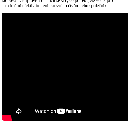
stopování. Připravte se naučit se vše, co potřebujete vědět pro
maximální efektivitu tréninku svého čtyřnohého společníka.