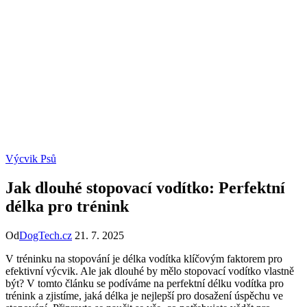
Výcvik Psů
Jak dlouhé stopovací vodítko: Perfektní
délka pro trénink
Od
DogTech.cz
21. 7. 2025
V tréninku na stopování je délka vodítka klíčovým faktorem pro
efektivní výcvik. Ale jak dlouhé by mělo stopovací vodítko vlastně
být? V tomto článku se podíváme na perfektní délku vodítka pro
trénink a zjistíme, jaká délka je nejlepší pro dosažení úspěchu ve