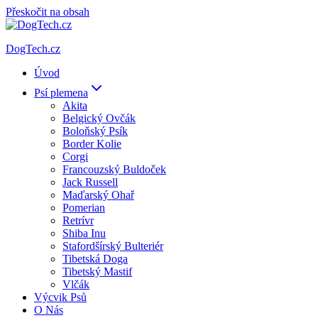
Přeskočit na obsah
DogTech.cz
Úvod
Psí plemena
Akita
Belgický Ovčák
Boloňský Psík
Border Kolie
Corgi
Francouzský Buldoček
Jack Russell
Maďarský Ohař
Pomerian
Retrívr
Shiba Inu
Stafordšírský Bulteriér
Tibetská Doga
Tibetský Mastif
Vlčák
Výcvik Psů
O Nás