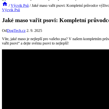
/
Výcvik Psů
/
Jaké maso vařit psovi: Kompletní průvodce výživ
Výcvik Psů
Jaké maso vařit psovi: Kompletní průvodc
Od
DogTech.cz
2. 9. 2025
Víte, jaké maso je nejlepší pro vašeho psa? V našem kompletním průvo
vařit psovi“ a dejte svému psovi to nejlepší!