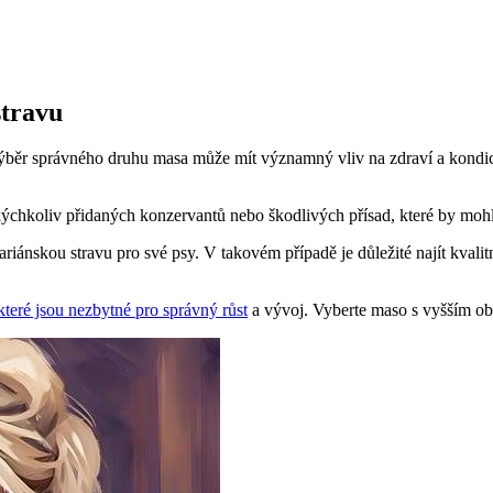
stravu
Výběr správného druhu masa může mít významný vliv na zdraví a kondici 
ýchkoliv přidaných konzervantů nebo škodlivých přísad, které by mohly
iánskou stravu pro své psy. V takovém případě je důležité najít kvalit
které jsou nezbytné pro správný růst
a vývoj. Vyberte maso s vyšším ob