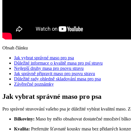
Obsah článku
Jak vybrat správné maso pro psa
Důležité informace o kvalitě masa pro psí stravu
Nejlepší druhy masa pro psovu stravu
Jak správně připravit maso pro psovu stravu
Důležité rady ohledně skladování masa pro psa
Závěrečné poznámky
Jak vybrat správné maso pro psa
Pro správné stravování vašeho psa je důležité vybírat kvalitní maso. Zd
Bílkoviny:
Maso by mělo obsahovat dostatečné množství bílkov
Kvalita:
Preferujte šťavnaté kousky masa bez přidaných konze