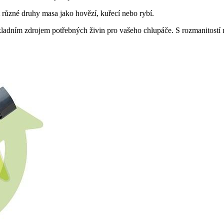
t různé druhy masa jako hovězí, kuřecí nebo rybí.
ákladním zdrojem potřebných živin pro vašeho chlupáče. S rozmanitostí