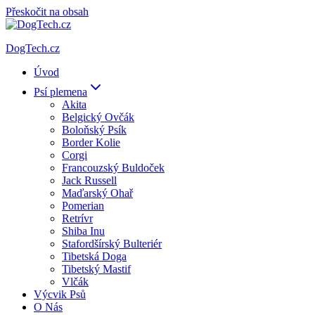
Přeskočit na obsah
DogTech.cz
Úvod
Psí plemena
Akita
Belgický Ovčák
Boloňský Psík
Border Kolie
Corgi
Francouzský Buldoček
Jack Russell
Maďarský Ohař
Pomerian
Retrívr
Shiba Inu
Stafordšírský Bulteriér
Tibetská Doga
Tibetský Mastif
Vlčák
Výcvik Psů
O Nás