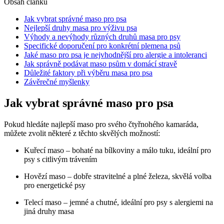
Obsah článku
Jak vybrat správné maso pro psa
Nejlepší druhy masa pro výživu psa
Výhody a nevýhody různých druhů masa pro psy
Specifické doporučení pro konkrétní plemena psů
Jaké maso pro psa je nejvhodnější pro alergie a intoleranci
Jak správně podávat maso psům v domácí stravě
Důležité faktory při výběru masa pro psa
Závěrečné myšlenky
Jak vybrat správné maso pro psa
Pokud hledáte najlepší maso pro svého čtyřnohého kamaráda,
můžete zvolit některé z těchto skvělých možností:
Kuřecí maso – bohaté na bílkoviny a málo tuku, ideální pro
psy s citlivým trávením
Hovězí maso – dobře stravitelné a plné železa, skvělá volba
pro energetické psy
Telecí maso – jemné a chutné, ideální pro psy s alergiemi na
jiná druhy masa