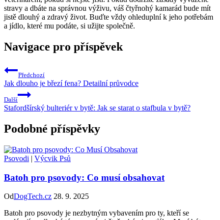
stravy a dbáte na správnou výživu, váš čtyřnohý kamarád bude mít
jistě dlouhý a zdravý život. Buďte vždy ohleduplní k jeho potřebám
a jídlo, které mu podáte, si užijte společně.
Navigace pro příspěvek
Předchozí
Jak dlouho je březí fena? Detailní průvodce
Další
Stafordšírský bulteriér v bytě: Jak se starat o stafbula v bytě?
Podobné příspěvky
Psovodi
|
Výcvik Psů
Batoh pro psovody: Co musí obsahovat
Od
DogTech.cz
28. 9. 2025
Batoh pro psovody je nezbytným vybavením pro ty, kteří se