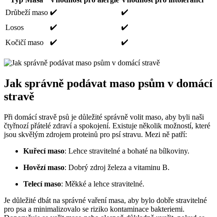
✔️
✔️
Drůbeží maso
✔️
✔️
Losos
✔️
✔️
Kočičí maso
Jak správně podávat maso psům v domácí
stravě
Při domácí stravě psů je důležité správně volit maso, aby byli naši
čtyřnozí přátelé zdraví a spokojení. Existuje několik možností, které
jsou skvělým zdrojem proteinů pro psí stravu. Mezi ně patří:
Kuřecí maso
: Lehce stravitelné a bohaté na bílkoviny.
Hovězí maso
: Dobrý zdroj železa a vitaminu B.
Telecí maso
: Měkké a lehce stravitelné.
Je důležité dbát na správné vaření masa, aby bylo dobře stravitelné
pro psa a minimalizovalo se riziko kontaminace bakteriemi.