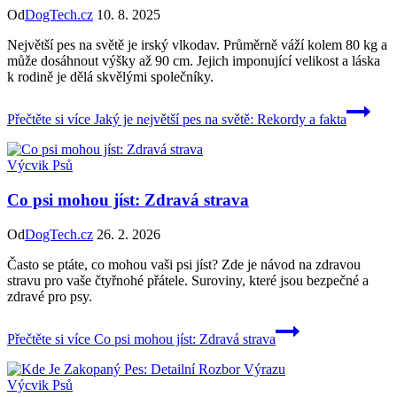
Od
DogTech.cz
10. 8. 2025
Největší pes na světě je irský vlkodav. Průměrně váží kolem 80 kg a
může dosáhnout výšky až 90 cm. Jejich imponující velikost a láska
k rodině je dělá skvělými společníky.
Přečtěte si více
Jaký je největší pes na světě: Rekordy a fakta
Výcvik Psů
Co psi mohou jíst: Zdravá strava
Od
DogTech.cz
26. 2. 2026
Často se ptáte, co mohou vaši psi jíst? Zde je návod na zdravou
stravu pro vaše čtyřnohé přátele. Suroviny, které jsou bezpečné a
zdravé pro psy.
Přečtěte si více
Co psi mohou jíst: Zdravá strava
Výcvik Psů