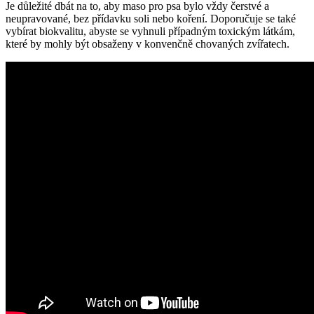
Je důležité dbát na to, aby maso pro psa bylo vždy čerstvé a
neupravované, bez přídavku soli nebo koření. Doporučuje se také
vybírat biokvalitu, abyste se vyhnuli případným toxickým látkám,
které by mohly být obsaženy v konvenčně chovaných zvířatech.