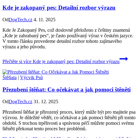
Kde je zakopaný pes: Detailní rozbor výrazu
Od
DogTech.cz
4. 11. 2025
Kde Je Zakopaný Pes, což doslovně přeloženo z češtiny znamená
„Kde je zahrabaný pes“, je často používaný výraz v českém jazyce.
V tomto článku provedeme detailní rozbor tohoto zajímavého
výrazu a jeho původu.
Přečtěte si více
Kde je zakopaný pes: Detailní rozbor výrazu
Štěňata
|
Výcvik Psů
Přezubení štěňat: Co očekávat a jak pomoci štěněti
Od
DogTech.cz
31. 12. 2025
Přezubení štěňat je přirozený proces, který může být pro majitele psa
výzvou. Je důležité vědět, co očekávat a jak pomoci štěněti při tomto
období. S trochou trpělivosti a správnou péčí můžete pomoci svému
štěněti překonat tento proces bez problémů.