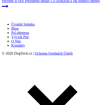
Přečtěte si více
Přezubení štěňat: Co očekávat a jak pomoci štěněti
Úvodní Stránka
Blog
Psí plemena
Výcvik Psů
O Nás
Kontakty
© 2026 DogTech.cz |
Ochrana Osobních Údajů