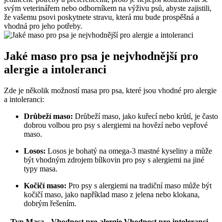
svým veterinářem nebo odborníkem na výživu psů, abyste zajistili,
že vašemu psovi poskytnete stravu, která mu bude prospěšná a
vhodná pro jeho potřeby.
Jaké maso pro psa je nejvhodnější pro
alergie a intoleranci
Zde je několik možností masa pro psa, které jsou vhodné pro alergie
a intoleranci:
Drůbeží maso:
Drůbeží maso, jako kuřecí nebo krůtí, je často
dobrou volbou pro psy s alergiemi na hovězí nebo vepřové
maso.
Losos:
Losos je bohatý na omega-3 mastné kyseliny a může
být vhodným zdrojem bílkovin pro psy s alergiemi na jiné
typy masa.
Kočičí maso:
Pro psy s alergiemi na tradiční maso může být
kočičí maso, jako například maso z jelena nebo klokana,
dobrým řešením.
Typ Masa
Vhodnost pro alergie
Vhodnost pro intoleranci