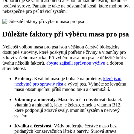
Doporučuje se vařit maso nebo alespoň důkladně uvařit, pokud se
podává syrové. Pamatujte také na odstranění kostí, které mohou být
nebezpečné pro psí trávicí systém.
Důležité faktory při výběru masa pro psa
Nejlepší volbou masa pro psa jsou většinou čerstvé biologicky
dostupné suroviny, které poskytují potřebné živiny a vitamíny pro
zdraví vašeho mazlíčka. Při výběru masa pro psa je důležité brát v
úvahu několik faktorů,
abyste zajistili správnou výživu
a dobrou
stravitelnost.
Proteiny
: Kvalitní maso je bohaté na proteiny,
které jsou
nezbytné pro správný růst
a vývoj psa. Vyhněte se levnému
masu obsahujícímu příliš mnoho tuku a chemikálií.
Vitamíny a minerály
: Maso by mělo obsahovat dostatek
vitamínů a minerálů, jako je železo, zinek a vitamín B12,
které podporují zdravé svaly, imunitní systém a nervový
systém.
Kvalita a čerstvost
: Vždy preferujte čerstvé maso bez
přidaných konzervačních látek a barviv. Surová strava