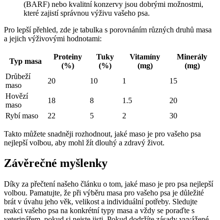
(BARF) nebo kvalitní konzervy jsou dobrými možnostmi,
které zajistí správnou výživu vašeho psa.
Pro lepší přehled, zde je tabulka s porovnáním různých druhů masa
a jejich výživovými hodnotami:
Proteiny
Tuky
Vitamíny
Minerály
Typ masa
(%)
(%)
(mg)
(mg)
Drůbeží
20
10
1
15
maso
Hovězí
18
8
1.5
20
maso
Rybí maso
22
5
2
30
Takto můžete snadněji rozhodnout, jaké maso je pro vašeho psa
nejlepší volbou, aby mohl žít dlouhý a zdravý život.
Závěrečné myšlenky
Díky za přečtení našeho článku o tom, jaké maso je pro psa nejlepší
volbou. Pamatujte, že při výběru masa pro vašeho psa je důležité
brát v úvahu jeho věk, velikost a individuální potřeby. Sledujte
reakci vašeho psa na konkrétní typy masa a vždy se poraďte s
veterinářem, pokud si nejste jisti. Pokud dodržíte zásady vyvážené