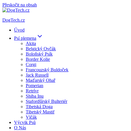
Přeskočit na obsah
DogTech.cz
Úvod
Psí plemena
Akita
Belgický Ovčák
Boloňský Psík
Border Kolie
Corgi
Francouzský Buldoček
Jack Russell
Maďarský Ohař
Pomerian
Retrívr
Shiba Inu
Stafordšírský Bulteriér
Tibetská Doga
Tibetský Mastif
Vlčák
Výcvik Psů
O Nás