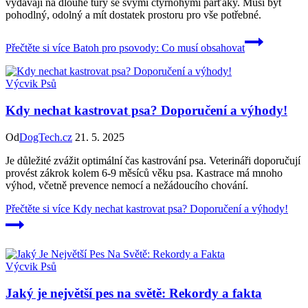
vydávají na dlouhé túry se svými čtyřnohými parťáky. Musí být
pohodlný, odolný a mít dostatek prostoru pro vše potřebné.
Přečtěte si více
Batoh pro psovody: Co musí obsahovat
Výcvik Psů
Kdy nechat kastrovat psa? Doporučení a výhody!
Od
DogTech.cz
21. 5. 2025
Je důležité zvážit optimální čas kastrování psa. Veterináři doporučují
provést zákrok kolem 6-9 měsíců věku psa. Kastrace má mnoho
výhod, včetně prevence nemocí a nežádoucího chování.
Přečtěte si více
Kdy nechat kastrovat psa? Doporučení a výhody!
Výcvik Psů
Jaký je největší pes na světě: Rekordy a fakta