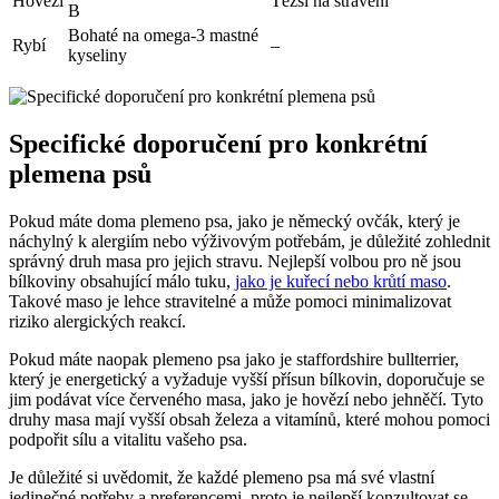
Hovězí
Těžší na strávení
B
Bohaté na omega-3 mastné
Rybí
–
kyseliny
Specifické doporučení pro konkrétní
plemena psů
Pokud máte doma plemeno psa, jako je německý ovčák, který je
náchylný k alergiím nebo výživovým potřebám, je důležité zohlednit
správný druh masa pro jejich stravu. Nejlepší volbou pro ně jsou
bílkoviny obsahující málo tuku,
jako je kuřecí nebo krůtí maso
.
Takové maso je lehce stravitelné a může pomoci minimalizovat
riziko alergických reakcí.
Pokud máte naopak plemeno psa jako je staffordshire bullterrier,
který je energetický a vyžaduje vyšší přísun bílkovin, doporučuje se
jim podávat více červeného masa, jako je hovězí nebo jehněčí. Tyto
druhy masa mají vyšší obsah železa a vitamínů, které mohou pomoci
podpořit sílu a vitalitu vašeho psa.
Je důležité si uvědomit, že každé plemeno psa má své vlastní
jedinečné potřeby a preferencemi, proto je nejlepší konzultovat se