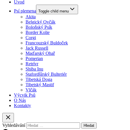
Úvod
Psí plemena
Toggle child menu
Akita
Belgický Ovčák
Boloňský Psík
Border Kolie
Corgi
Francouzský Buldoček
Jack Russell
Maďarský Ohař
Pomerian
Retrívr
Shiba Inu
Stafordšírský Bulteriér
Tibetská Doga
Tibetský Mastif
Vlčák
Výcvik Psů
O Nás
Kontakty
Vyhledávání