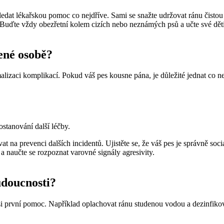
ledat lékařskou pomoc co nejdříve. Sami se snažte udržovat ránu čisto
 Buďte vždy obezřetní kolem cizích nebo neznámých psů a učte své děti,
ené osobě?
lizaci komplikací. Pokud váš pes kousne pána, je důležité jednat co ne
ostanování další léčby.
at na prevenci dalších incidentů. Ujistěte se, že váš pes je správně so
a naučte se rozpoznat varovné signály agresivity.
udoucnosti?
t si první pomoc. Například oplachovat ránu studenou vodou a dezinfiko