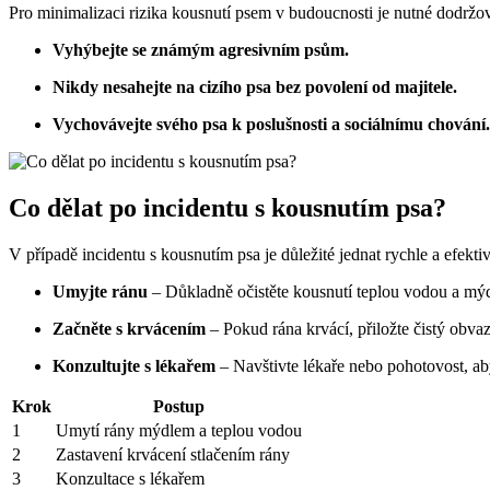
Pro minimalizaci rizika kousnutí psem v budoucnosti je nutné dodržov
Vyhýbejte se známým agresivním psům.
Nikdy nesahejte na cizího psa bez povolení od majitele.
Vychovávejte svého psa k poslušnosti a sociálnímu chování.
Co dělat po incidentu s kousnutím psa?
V případě incidentu s kousnutím psa je důležité jednat rychle a efekti
Umyjte ránu
– Důkladně očistěte kousnutí teplou vodou a mýd
Začněte s krvácením
– Pokud rána krvácí, přiložte čistý obvaz 
Konzultujte s lékařem
– Navštivte lékaře nebo pohotovost, ab
Krok
Postup
1
Umytí rány mýdlem a teplou vodou
2
Zastavení krvácení stlačením rány
3
Konzultace s lékařem