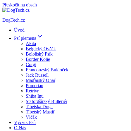
Přeskočit na obsah
DogTech.cz
Úvod
Psí plemena
Akita
Belgický Ovčák
Boloňský Psík
Border Kolie
Corgi
Francouzský Buldoček
Jack Russell
Maďarský Ohař
Pomerian
Retrívr
Shiba Inu
Stafordšírský Bulteriér
Tibetská Doga
Tibetský Mastif
Vlčák
Výcvik Psů
O Nás