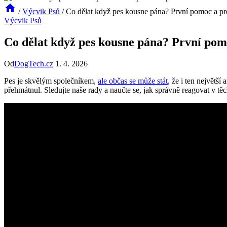
/
Výcvik Psů
/
Co dělat když pes kousne pána? První pomoc a p
Výcvik Psů
Co dělat když pes kousne pána? První pom
Od
DogTech.cz
1. 4. 2026
Pes je skvělým společníkem,
ale občas se může stát
, že i ten největš
přehmátnul. Sledujte naše rady a naučte se, jak správně reagovat v tě