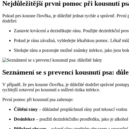
Nejdůležitější prvni pomoc při kousnutí ps
Pokud pes kousne člověka, je důležité jednat rychle a správně. První
dodržet:
Zastavte krvácení a dezinfikujte ránu. Použijte dezinfekční pro
Pokud je rána závažná, vyhledejte lékařskou pomoc. Lékař můž
Sledujte ránu a pozorujte možné známky infekce, jako jsou bole
Seznámení se s prevencí kousnutí psa: důle
V případě, že pes kousne člověka, je důležité dodržet správné postup
rychlejší zotavení po kousnutí a snížení rizika infekce.
První pomoc při kousnutí psa zahrnuje:
Čištění rány
– důkladné propláchnutí rány pod tekoucí vodou
Desinfekce
– použití dezinfekčního prostředku, jako je alkohol
Přiložení obvazu
– zakrytí rány sterilním obvazem a upevnění