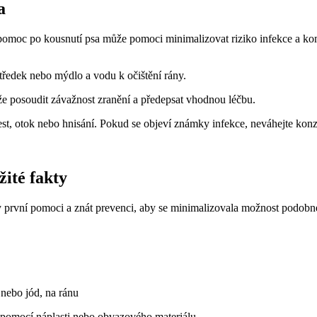
a
 pomoc po kousnutí psa může pomoci minimalizovat riziko infekce a komp
středek nebo mýdlo a vodu k očištění rány.
e posoudit závažnost zranění a předepsat vhodnou léčbu.
st, otok nebo hnisání. Pokud se objeví známky infekce, neváhejte konz
žité fakty
y první pomoci a znát prevenci, aby se minimalizovala možnost podobné
 nebo jód, na ránu
 pomocí náplasti nebo obvazového materiálu