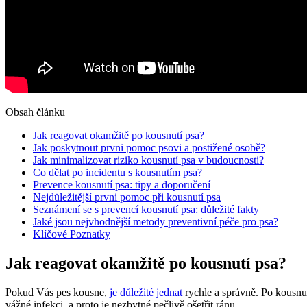
Obsah článku
Jak reagovat okamžitě po kousnutí psa?
Jak poskytnout prvni pomoc psovi a postižené osobě?
Jak minimalizovat riziko kousnutí psa v budoucnosti?
Co dělat po incidentu s kousnutím psa?
Prevence kousnutí psa: tipy a doporučení
Nejdůležitější prvni pomoc při kousnutí psa
Seznámení se s prevencí kousnutí psa: důležité fakty
Jaké jsou nejvhodnější metody preventivní péče pro psa?
Klíčové Poznatky
Jak reagovat okamžitě po kousnutí psa?
Pokud Vás pes kousne,
je důležité jednat
rychle a správně. Po kousnut
vážné infekci, a proto je nezbytné pečlivě ošetřit ránu.