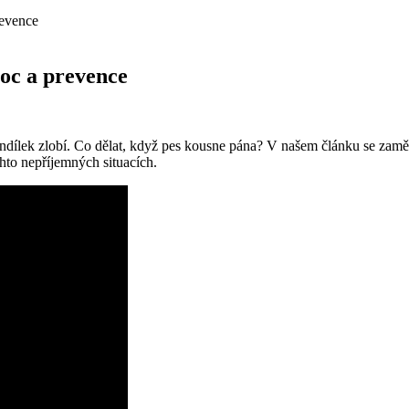
revence
oc a prevence
í andílek zlobí. Co dělat, když pes kousne pána? V našem článku se za
chto nepříjemných situacích.