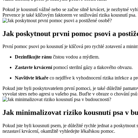
Pokud je kousnutí vážné nebo se začne silně krvácet, je nezbytné vyh
Prevence je také klíčovým faktorem ve snižování rizika kousnutí psa.
Jak poskytnout prvni pomoc psovi a postiž
První pomoc psovi po kousnutí je klíčová pro rychlé zotavení a minima
Dezinfikujte ránu
čistou vodou a mýdlem.
Zastavte krvácení
pomocí sterilní gázy a tlakového obvazu.
Navštivte lékaře
co nejdříve k vyhodnocení rizika infekce a pr
Pokud jste byli poskytovatelem první pomoci, je také důležité pamatov
vyvolat stres nebo agresi u vašeho psa. Buďte v obraze o chování psů 
Jak minimalizovat riziko kousnutí psa v b
Pokud jste byli kousnuti psem, je důležité rychle jednat a poskytnou
nezastaví krvácení, okamžitě vyhledejte lékařskou pomoc.