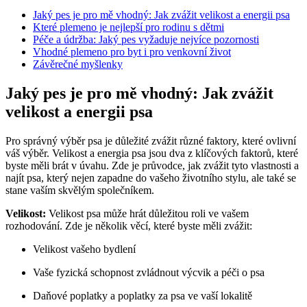
Jaký pes je pro mě vhodný: Jak zvážit velikost a energii psa
Které plemeno je nejlepší pro rodinu s dětmi
Péče a údržba: Jaký pes vyžaduje nejvíce pozornosti
Vhodné plemeno pro byt i pro venkovní život
Závěrečné myšlenky
Jaký pes je pro mě vhodný: Jak zvážit
velikost a energii psa
Pro správný výběr psa je důležité zvážit různé faktory, které ovlivní
váš výběr. Velikost a energia psa jsou dva z klíčových faktorů, které
byste měli brát v úvahu. Zde je průvodce, jak zvážit tyto vlastnosti a
najít psa, který nejen zapadne do vašeho životního stylu, ale také se
stane vaším skvělým společníkem.
Velikost:
Velikost psa může hrát důležitou roli ve vašem
rozhodování. Zde je několik věcí, které byste měli zvážit:
Velikost vašeho bydlení
Vaše fyzická schopnost zvládnout výcvik a péči o psa
Daňové poplatky a poplatky za psa ve vaší lokalitě