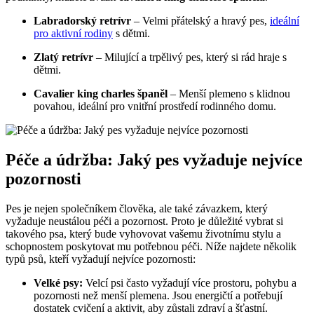
Labradorský retrívr
– Velmi přátelský a hravý pes,
ideální
pro aktivní rodiny
s dětmi.
Zlatý retrívr
– Milující a trpělivý pes, který si rád hraje s
dětmi.
Cavalier king charles španěl
– Menší plemeno s klidnou
povahou, ideální pro vnitřní prostředí rodinného domu.
Péče a údržba: Jaký pes vyžaduje nejvíce
pozornosti
Pes je nejen společníkem člověka, ale také závazkem, který
vyžaduje neustálou péči a pozornost. Proto je důležité vybrat si
takového psa, který bude vyhovovat vašemu životnímu stylu a
schopnostem poskytovat mu potřebnou péči. Níže najdete několik
typů psů, kteří vyžadují nejvíce pozornosti:
Velké psy:
Velcí psi často vyžadují více prostoru, pohybu a
pozornosti než menší plemena. Jsou energičtí a potřebují
dostatek cvičení a aktivit, aby zůstali zdraví a šťastní.