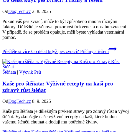
Od
DogTech.cz
2. 8. 2025
Pokud váš pes zvrací, může to být způsobeno mnoha různými
faktory. Důležité je věnovat pozornost frekvenci a obsahu zvracení.
V případě, že se problém opakuje, měli byste vyhledat veterinární
pomoc.
Přečtěte si více
Co dělat když pes zvrací? Příčiny a řešení
Štěňata
|
Výcvik Psů
Kaše pro štěňata: Výživné recepty na kaši pro
zdravý růst štěňat
Od
DogTech.cz
8. 9. 2025
Kaše pro štěňata je důležitým prvkem stravy pro zdravý růst a vývoj
štěňat. Vyzkoušejte naše výživné recepty na kaši, které budou
vašemu štěněti chutnat a dodají mu potřebné živiny.
Přečtěte si více
Kaše pro štěňata: Výživné recepty na kaši pro