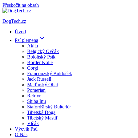
Přeskočit na obsah
DogTech.cz
Úvod
Psí plemena
Akita
Belgický Ovčák
Boloňský Psík
Border Kolie
Corgi
Francouzský Buldoček
Jack Russell
Maďarský Ohař
Pomerian
Retrívr
Shiba Inu
Stafordšírský Bulteriér
Tibetská Doga
Tibetský Mastif
Vlčák
Výcvik Psů
O Nás