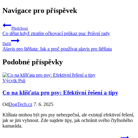
Navigace pro příspěvek
Předchozí
Co dělat když ztratím očkovací průkaz psa: Právní rady
Další
Alavis pro štěňata: Jak a proč používat alavis pro štěňata
Podobné příspěvky
Výcvik Psů
Co na klíšťata pro psy: Efektivní řešení a tipy
Od
DogTech.cz
7. 6. 2025
Klíštata mohou být pro psy nebezpečná, ale existují efektivní řešení,
jak se jim vyhnout. Zde najdete tipy, jak ochránit svého čtyřnohého
kamaráda.