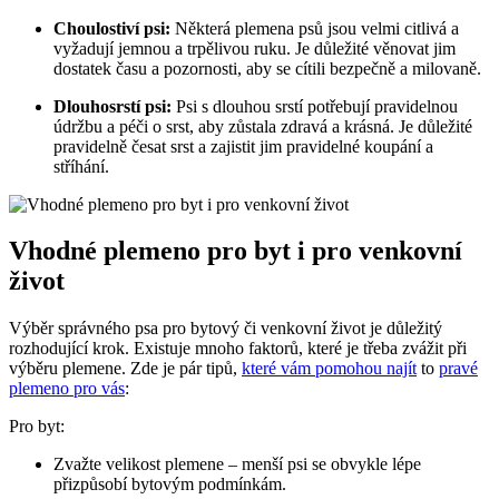
Choulostiví psi:
Některá plemena psů jsou velmi citlivá a
vyžadují jemnou a trpělivou ruku. Je důležité věnovat jim
dostatek času a pozornosti, aby se cítili bezpečně a milovaně.
Dlouhosrstí psi:
Psi s dlouhou srstí potřebují pravidelnou
údržbu a péči o srst, aby zůstala zdravá a krásná. Je důležité
pravidelně česat srst a zajistit jim pravidelné koupání a
stříhání.
Vhodné plemeno pro byt i pro venkovní
život
Výběr správného psa pro bytový či venkovní život je důležitý
rozhodující krok. Existuje mnoho faktorů, které je třeba zvážit při
výběru plemene. Zde je pár tipů,
které vám pomohou najít
to
pravé
plemeno pro vás
:
Pro byt:
Zvažte velikost plemene – menší psi se obvykle lépe
přizpůsobí bytovým podmínkám.