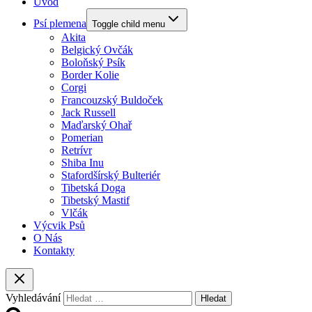
Úvod
Psí plemena
Toggle child menu
Akita
Belgický Ovčák
Boloňský Psík
Border Kolie
Corgi
Francouzský Buldoček
Jack Russell
Maďarský Ohař
Pomerian
Retrívr
Shiba Inu
Stafordšírský Bulteriér
Tibetská Doga
Tibetský Mastif
Vlčák
Výcvik Psů
O Nás
Kontakty
Vyhledávání