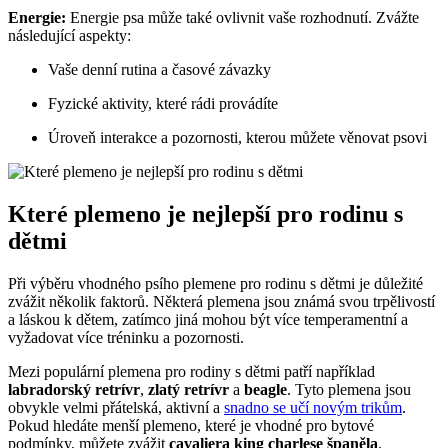
Energie:
Energie psa může také ovlivnit vaše rozhodnutí. Zvážte
následující aspekty:
Vaše denní rutina a časové závazky
Fyzické aktivity, které rádi provádíte
Úroveň interakce a pozornosti, kterou můžete věnovat psovi
Které plemeno je nejlepší pro rodinu s
dětmi
Při výběru vhodného psího plemene pro rodinu s dětmi je důležité
zvážit několik faktorů. Některá plemena jsou známá svou trpělivostí
a láskou k dětem, zatímco jiná mohou být více temperamentní a
vyžadovat více tréninku a pozornosti.
Mezi populární plemena pro rodiny s dětmi patří například
labradorský retrívr
,
zlatý retrívr
a
beagle
. Tyto plemena jsou
obvykle velmi přátelská, aktivní a
snadno se učí novým trikům
.
Pokud hledáte menší plemeno, které je vhodné pro bytové
podmínky, můžete zvážit
cavaliera king charlese španěla
.