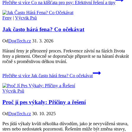
Přečtěte si více
Co na klíšťata pro psy: Efektivní řešení a tipy
Feny
|
Výcvik Psů
Jak často hárá fena? Co očekávat
Od
DogTech.cz
31. 3. 2026
Háraní feny je přirozený proces. Frekvence závisí na fázích života
feny a plemeni. Obecně se doporučuje připravit se na háraní dvakrát
ročně s proměnlivou délkou trvání.
Přečtěte si více
Jak často hárá fena? Co očekávat
Výcvik Psů
Proč jí pes výkaly: Příčiny a řešení
Od
DogTech.cz
30. 10. 2025
Pes jídá výkaly kvůli několika důvodům, jako je nevyvážená strava,
stres nebo nedostatek pozornosti. Řešením může být změna stravy,