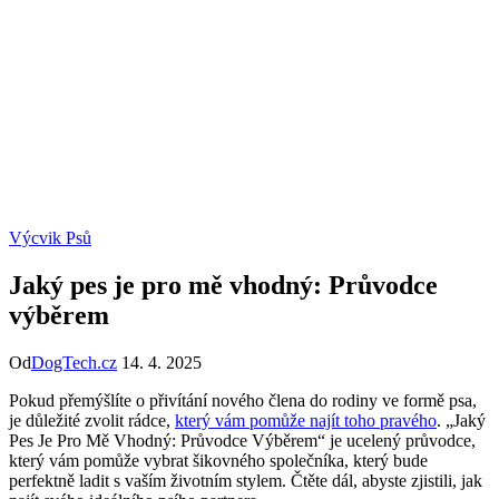
Výcvik Psů
Jaký pes je pro mě vhodný: Průvodce
výběrem
Od
DogTech.cz
14. 4. 2025
Pokud přemýšlíte o přivítání nového člena do rodiny ve formě psa,
je důležité zvolit rádce,
který vám pomůže najít toho pravého
. „Jaký
Pes Je Pro Mě Vhodný: Průvodce Výběrem“ je ucelený průvodce,
který vám pomůže vybrat šikovného společníka, který bude
perfektně ladit s vaším životním stylem. Čtěte dál, abyste zjistili, jak