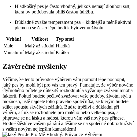
Hladkošírý pes je často vhodný, jelikož nemají dlouhou srst,
která by potřebovala příliš častou údržbu.
Důkladně zvažte temperament psa – klidnější a méně aktivní
plemena se často lépe hodí k bytovému životu.
Vrhání
Velikost
Typ srsti
Malé
Malý až střední
Hladká
Miniaturní
Malý až střední
Krátka
Závěrečné myšlenky
Věříme, že tento průvodce výběrem vám pomohl lépe pochopit,
jaký pes by mohl být pro vás ten pravý. Pamatujte, že výběr nového
čtyřnohého přítele je důležitý rozhodnutí a vyžaduje zvážení mnoha
faktorů. Pokud budete pečlivě zvažovat vaše potřeby, životní styl a
možnosti, jistě najdete toho pravého společníka, se kterým budete
sdílet spoustu skvělých zážitků. Buďte trpěliví a důkladní při
výběru, ať už se rozhodnete pro malého nebo velkého psa, a
připravte se na lásku a radost, kterou vám váš nový pes přinese.
Hodně štěstí ve vašem pátrání a těšíme se na společné dobrodružství
s vaším novým nejlepším kamarádem!