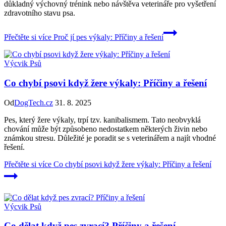
důkladný výchovný trénink nebo návštěva veterináře pro vyšetření
zdravotního stavu psa.
Přečtěte si více
Proč jí pes výkaly: Příčiny a řešení
Výcvik Psů
Co chybí psovi když žere výkaly: Příčiny a řešení
Od
DogTech.cz
31. 8. 2025
Pes, který žere výkaly, trpí tzv. kanibalismem. Tato neobvyklá
chování může být způsobeno nedostatkem některých živin nebo
známkou stresu. Důležité je poradit se s veterinářem a najít vhodné
řešení.
Přečtěte si více
Co chybí psovi když žere výkaly: Příčiny a řešení
Výcvik Psů
Co dělat když pes zvrací? Příčiny a řešení