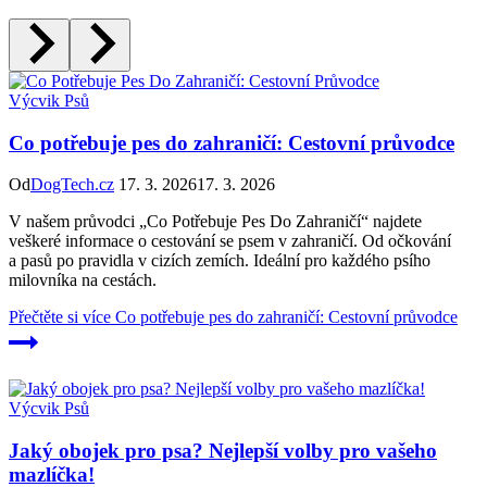
Výcvik Psů
Co potřebuje pes do zahraničí: Cestovní průvodce
Od
DogTech.cz
17. 3. 2026
17. 3. 2026
V našem průvodci „Co Potřebuje Pes Do Zahraničí“ najdete
veškeré informace o cestování se psem v zahraničí. Od očkování
a pasů po pravidla v cizích zemích. Ideální pro každého psího
milovníka na cestách.
Přečtěte si více
Co potřebuje pes do zahraničí: Cestovní průvodce
Výcvik Psů
Jaký obojek pro psa? Nejlepší volby pro vašeho
mazlíčka!