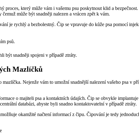
hý proces, který může vám i vašemu psu poskytnout klid a bezpečnost. Č
ky čemuž může být snadněji nalezen a vrácen zpět k vám.
ování je rychlý a bezbolestný. Čip se vpravuje do kůže psa pomocí inj
ním psů.
li být snadněji spojeni v případě ztráty.
ných Mazlíčků
ho mazlíčka. Nejenže vám to umožní snadnější nalezení vašeho psa v pří
rmace o majiteli psa a kontaktních údajích. Čip se obvykle implantuje p
 centrální databázi, abyste byli snadno kontaktovatelní v případě ztráty.
 umožňuje okamžité načtení informací z čipu. Čipování je tedy jednoduch