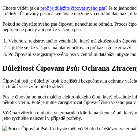
Chcete vědět, jak a
proč je důležité čipovat svého psa
? Je to jednoduc
krádeže. Čipovaný pes má své údaje uložené v centrální databázi, dí
Pokud se chystáte svého psa čipovat, nenechte se odradit. Proces čip
nepříjemné pocity ani potíže vašemu psu.
1.
Vyberte si registrovaného veterináře, který má zkušenosti s čipová
2.
Ujistěte se, že váš pes má platný očkovací průkaz a že je zdravý.
3.
Po čipování zaregistrujte svého psa v centrální databázi, abyste moh
Důležitost Čipování Psů: Ochrana Ztrace
Čipování psů je důležitý krok k zajištění bezpečnosti a ochrany vaše
a chrání vaše zvíře před krádeží.
Pes je čipován pomocí malého elektronického čipu, který obsahuje info
několik vteřin. Poté je nutné zaregistrovat čipovací číslo vašeho psa v
Většina zvířecích útulků a veterinárních klinik má skener čipů, který
jeho rychlého nalezení v případě potřeby.