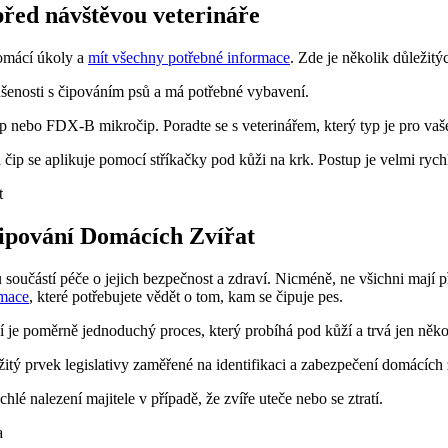
před návštěvou veterináře
domácí úkoly a
mít všechny potřebné informace
. Zde je několik důležitý
ušenosti s čipováním psů a má potřebné vybavení.
ip nebo FDX-B mikročip. Poradte se s veterinářem, který typ je pro vaš
čip se aplikuje pomocí stříkačky pod kůži na krk. Postup je velmi rych
Čipování Domácích Zvířat
tou součástí péče o jejich bezpečnost a zdraví. Nicméně, ne všichni maj
rmace
, které potřebujete vědět o tom, kam se čipuje pes.
ní je poměrně jednoduchý proces, který probíhá pod kůží a trvá jen něk
itý prvek legislativy zaměřené na identifikaci a zabezpečení domácích z
ychlé nalezení majitele v případě, že zvíře uteče nebo se ztratí.