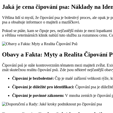
Jaká je cena čipování psa: Náklady na Ide
Většina lidí si myslí, že čipování psa je bolestivý proces, ale opak j
psa a obsahuje informace o majiteli a mazlíčkovi.
Pokud se ptáte, kam se čipuje pes, nejčastější místo je mezi lopatkami
a většina veterinárních klinik nabízí tuto službu za rozumnou cenu. Cen
Obavy a Fakta: Myty a Realita Čipování P
Čipování psů je stále kontroverzním tématem mezi majiteli zvířat. E
znát skutečnou realitu čipování psů. Zde jsou některé nejčastější obavy
Čipování je bezbolestné:
Čip je malé zařízení velikosti rýže, 
Čipování je důležité pro identifikaci:
Čipování psa je důležité
Čipování je povinné zákonem:
V mnoha zemích je čipování psů