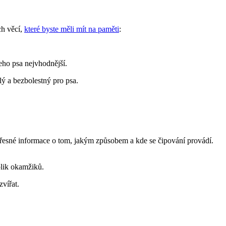
ch věcí,
které byste měli mít na paměti
:
eho psa nejvhodnější.
lý a bezbolestný pro psa.
í přesné informace o tom, jakým způsobem a kde se čipování provádí.
olik okamžiků.
vířat.