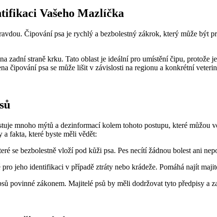
ntifikaci Vašeho Mazlíčka
e pravdou. Čipování psa je rychlý a bezbolestný zákrok, který může být 
 na zadní straně krku. Tato oblast je ideální pro umístění čipu, protože
a čipování psa se může lišit v závislosti na regionu a konkrétní veteriná
sů
xistuje mnoho mýtů a dezinformací kolem tohoto postupu, které můžou v
 a fakta, které byste měli vědět:
které se bezbolestně vloží pod kůži psa. Pes necítí žádnou bolest ani n
 pro jeho identifikaci v případě ztráty nebo krádeže. Pomáhá najít majite
 povinné zákonem. Majitelé psů by měli dodržovat tyto předpisy a zajis