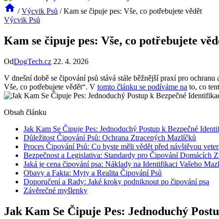
/
Výcvik Psů
/
Kam se čipuje pes: Vše, co potřebujete vědět
Výcvik Psů
Kam se čipuje pes: Vše, co potřebujete věd
Od
DogTech.cz
22. 4. 2026
V dnešní době se čipování psů stává stále běžnější praxí pro ochranu 
Vše, co potřebujete vědět“. V
tomto článku se podíváme na
to, co te
Obsah článku
Jak Kam Se Čipuje Pes: Jednoduchý Postup k Bezpečné Identif
Důležitost Čipování Psů: Ochrana Ztracených Mazlíčků
Proces Čipování Psů: Co byste měli vědět před návštěvou veter
Bezpečnost a Legislativa: Standardy pro Čipování Domácích Z
Jaká je cena čipování psa: Náklady na Identifikaci Vašeho Maz
Obavy a Fakta: Myty a Realita Čipování Psů
Doporučení a Rady: Jaké kroky podniknout po čipování psa
Závěrečné myšlenky
Jak Kam Se Čipuje Pes: Jednoduchý Postup