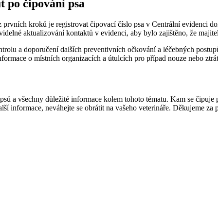
 po čipování psa
 prvních kroků je registrovat čipovací číslo psa v Centrální evidenci do
videlné aktualizování kontaktů v evidenci, aby bylo zajištěno, že majit
ntrolu a doporučení dalších preventivních očkování a léčebných postupů.
formace o místních organizacích a útulcích pro případ nouze nebo ztrát
sů a všechny důležité informace kolem tohoto tématu. Kam se čipuje pe
alší informace, neváhejte se obrátit na vašeho veterináře. Děkujeme za