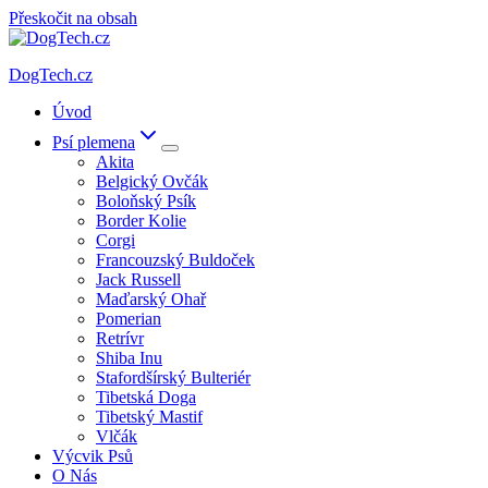
Přeskočit na obsah
DogTech.cz
Úvod
Psí plemena
Akita
Belgický Ovčák
Boloňský Psík
Border Kolie
Corgi
Francouzský Buldoček
Jack Russell
Maďarský Ohař
Pomerian
Retrívr
Shiba Inu
Stafordšírský Bulteriér
Tibetská Doga
Tibetský Mastif
Vlčák
Výcvik Psů
O Nás