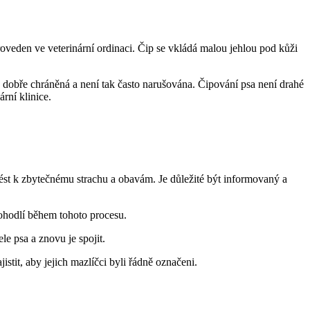
proveden ve veterinární ordinaci. Čip se vkládá malou jehlou pod kůži
 je dobře chráněná a není tak často narušována. Čipování psa není drahé
rní klinice.
ést k zbytečnému strachu a obavám. Je důležité být informovaný a
epohodlí během tohoto procesu.
le psa a znovu je spojit.
tit, aby jejich mazlíčci byli řádně označeni.