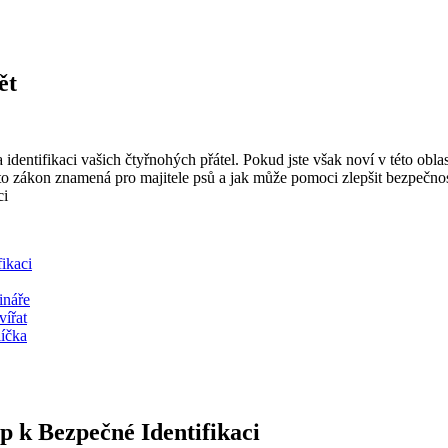
ět
a identifikaci vašich čtyřnohých přátel. Pokud jste však noví v této ob
nto zákon znamená pro majitele psů a jak může pomoci zlepšit bezpečn
ikaci
ináře
vířat
líčka
 k Bezpečné Identifikaci