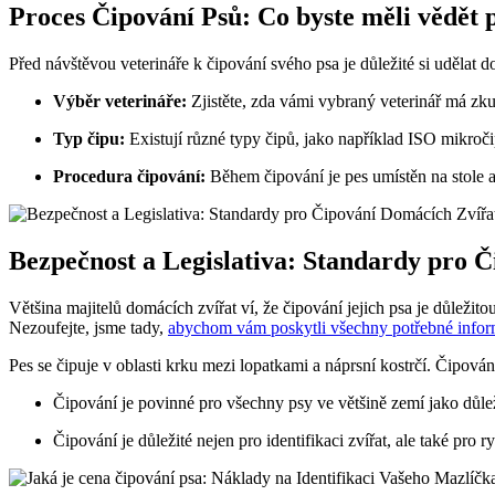
Proces Čipování Psů: Co byste měli vědět 
Před návštěvou veterináře k čipování svého psa je důležité si udělat 
Výběr veterináře:
Zjistěte, zda vámi vybraný veterinář má zk
Typ čipu:
Existují různé typy čipů, jako například ISO mikroč
Procedura čipování:
Během čipování je pes umístěn na stole a 
Bezpečnost a Legislativa: Standardy pro 
Většina majitelů domácích zvířat ví, že čipování jejich psa je důleži
Nezoufejte, jsme tady,
abychom vám poskytli všechny potřebné info
Pes se čipuje v oblasti krku mezi lopatkami a náprsní kostrčí. Čipová
Čipování je povinné pro všechny psy ve většině zemí jako důlež
Čipování je důležité nejen pro identifikaci zvířat, ale také pro r