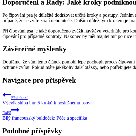
Doporučení a Rady: Jaké kroky podniknout
Po čipování psa je důležité dodržovat určité kroky a postupy. Jedním z
případě, že se zvíře ztratí nebo uteče. Dalším důležitým krokem je pra
Při čipování psa je také doporučeno zvážit návštěvu veterináře pro ko
čipování pro případné kontroly. Nakonec by měl majitel mít po ruce in
Závěrečné myšlenky
Doufáme, že vám tento článek pomohl lépe pochopit proces čipování p
ochraně zvířat. Pokud máte jakékoliv další otázky, nebo potřebujete d
Navigace pro příspěvek
Předchozí
Výcvik shiba inu: 5 kroků k poslušnému psovi
Další
Bílý francouzský buldoček: Péče a specifika
Podobné příspěvky