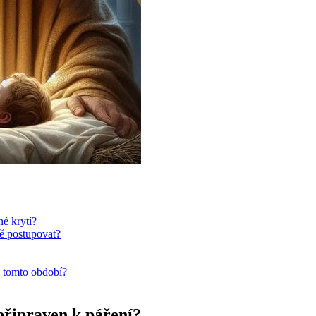
né krytí?
ě postupovat?
v tomto období?
 připraven k páření?