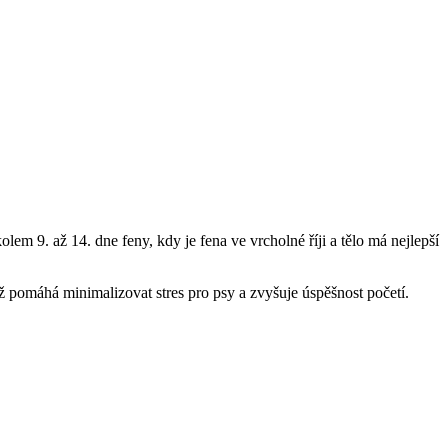
lem 9. až 14. dne feny, kdy je fena ve vrcholné říji a tělo má nejlepší
 což pomáhá minimalizovat stres pro psy a zvyšuje úspěšnost početí.