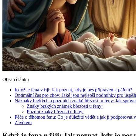
Obsah článku
Když je fena v říji: Jak poznat, kdy je pes připraven k páření?
Optimální čas pro chov: Jaké jsou nejlepší podmínky pro úspěš
Náznaky brzkých a pozdních znaků březosti u feny: Jak správn
Znaky brzkých známek březosti u feny:
Pozdní znaky březosti u feny:
Péče o těhotnou fenu: Co je důležité vědět a jak ji podporovat 
Závěrem
Když je fena v říji: Jak poznat, kdy je pes