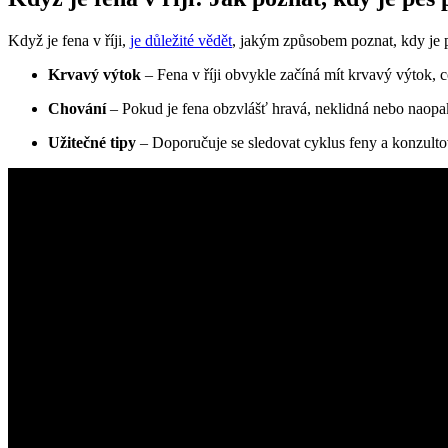
Když je fena v říji,
je důležité vědět
, jakým způsobem poznat, kdy je p
Krvavý výtok
– Fena v říji obvykle začíná mít krvavý výtok, co
Chování
– Pokud je fena obzvlášť hravá, neklidná nebo naopak 
Užitečné tipy
– Doporučuje se sledovat cyklus feny a konzultov