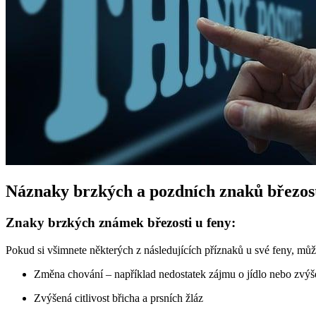
Náznaky brzkých a pozdních znaků březost
Znaky brzkých známek březosti u feny:
Pokud si všimnete některých z následujících příznaků u své feny, můž
Změna chování – například nedostatek zájmu o jídlo nebo zvý
Zvýšená citlivost břicha a prsních žláz