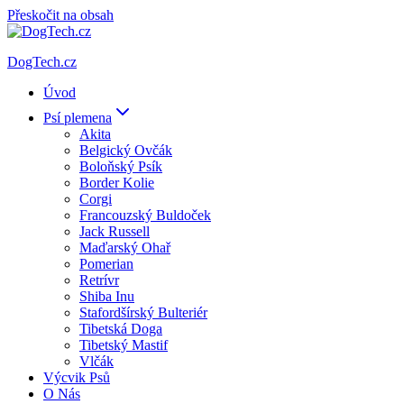
Přeskočit na obsah
DogTech.cz
Úvod
Psí plemena
Akita
Belgický Ovčák
Boloňský Psík
Border Kolie
Corgi
Francouzský Buldoček
Jack Russell
Maďarský Ohař
Pomerian
Retrívr
Shiba Inu
Stafordšírský Bulteriér
Tibetská Doga
Tibetský Mastif
Vlčák
Výcvik Psů
O Nás