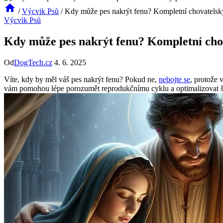
/
Výcvik Psů
/
Kdy může pes nakrýt fenu? Kompletní chovatelsk
Výcvik Psů
Kdy může pes nakrýt fenu? Kompletní cho
Od
DogTech.cz
4. 6. 2025
Víte, kdy by měl váš pes nakrýt fenu? Pokud ne,
nebojte se
, protože 
vám pomohou lépe porozumět reprodukčnímu cyklu a optimalizovat šanc