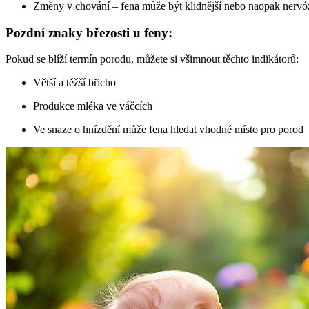
Změny v chování – fena může být klidnější nebo naopak nervó
Pozdní znaky březosti u feny:
Pokud se blíží termín porodu, můžete si všimnout těchto indikátorů:
Větší a těžší břicho
Produkce mléka ve váčcích
Ve snaze o hnízdění může fena hledat vhodné místo pro porod