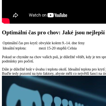
Optimální čas pro chov: Jaké jsou nejlepš
Optimální čas pro krytí:
obvykle kolem 9.-14. dne feny
Ideaální teplota:
mezi 15-20 stupňů Celsia
Pokud se chystáte na chov vašich psů, je důležité vědět, kdy je ten sp
podmínky pro početí.
Dále je důležité brát v úvahu i teplotu okolí. Ideaální teplota pro kry
Buďte tedy pozorní na tyto faktory, abyste měli co největší šanci na 