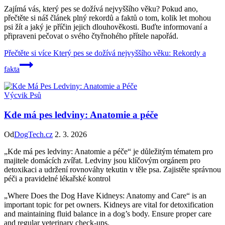
Zajímá vás, který pes se dožívá nejvyššího věku? Pokud ano,
přečtěte si náš článek plný rekordů a faktů o tom, kolik let mohou
psi žít a jaký je příčin jejich dlouhověkosti. Buďte informovaní a
připraveni pečovat o svého čtyřnohého přítele napořád.
Přečtěte si více
Který pes se dožívá nejvyššího věku: Rekordy a
fakta
Výcvik Psů
Kde má pes ledviny: Anatomie a péče
Od
DogTech.cz
2. 3. 2026
„Kde má pes ledviny: Anatomie a péče“ je důležitým tématem pro
majitele domácích zvířat. Ledviny jsou klíčovým orgánem pro
detoxikaci a udržení rovnováhy tekutin v těle psa. Zajistěte správnou
péči a pravidelné lékařské kontrol
„Where Does the Dog Have Kidneys: Anatomy and Care“ is an
important topic for pet owners. Kidneys are vital for detoxification
and maintaining fluid balance in a dog’s body. Ensure proper care
and regular veterinary check-ups.