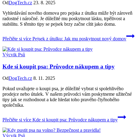
Od
DogTech.cz
23. 8. 2025
Vyhledávání nového domova pro pejska z útulku může být zároveň
radostné i náročné. Je důležité mu poskytnout lásku, trpělivost a
stabilitu. S těmito tipy se pejsek brzy začne cítit jako doma.
Přečtěte si více
Pejsek z útulku: Jak mu poskytnout nový domov
Výcvik Psů
Kde si koupit psa: Průvodce nákupem a tipy
Od
DogTech.cz
8. 11. 2025
Pokud uvažujete o koupi psa, je důležité vybrat si spolehlivého
prodejce nebo útulek. V našem průvodci vám poskytneme užitečné
tipy jak se rozhodnout a kde hledat toho pravého čtyřnohého
společníka.
Přečtěte si více
Kde si koupit psa: Průvodce nákupem a tipy
Výcvik Psů