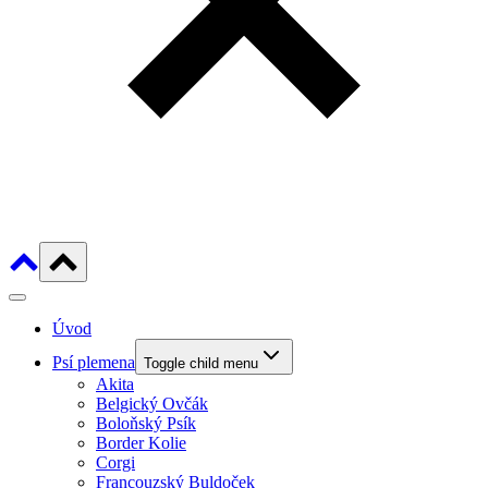
Úvod
Psí plemena
Toggle child menu
Akita
Belgický Ovčák
Boloňský Psík
Border Kolie
Corgi
Francouzský Buldoček