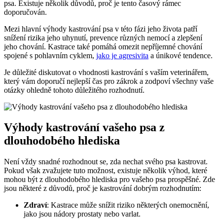
psa. Existuje několik důvodů, proč je tento časový rámec
doporučován.
Mezi hlavní výhody kastrování psa v této fázi jeho života patří
snížení rizika jeho uhynutí, prevence různých nemocí a zlepšení
jeho chování. Kastrace také pomáhá omezit nepříjemné chování
spojené s pohlavním cyklem,
jako je agresivita
a únikové tendence.
Je důležité diskutovat o vhodnosti kastrování s vaším veterinářem,
který vám doporučí nejlepší čas pro zákrok a zodpoví všechny vaše
otázky ohledně tohoto důležitého rozhodnutí.
Výhody kastrování vašeho psa z
dlouhodobého hlediska
Není vždy snadné rozhodnout se, zda nechat svého psa kastrovat.
Pokud však zvažujete tuto možnost, existuje několik výhod, které
mohou být z dlouhodobého hlediska pro vašeho psa prospěšné. Zde
jsou některé z důvodů, proč je kastrování dobrým rozhodnutím:
Zdraví
: Kastrace může snížit riziko některých onemocnění,
jako jsou nádory prostaty nebo varlat.