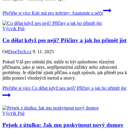
Přečtěte si více
Kde má pes ledviny: Anatomie a péče
Výcvik Psů
Co dělat když pes nejí? Příčiny a jak ho přimět jíst
Od
DogTech.cz
9. 11. 2025
Pokud Váš pes odmítá jíst, může to být způsobeno různými
příčinami, jako je stres, nepříjemnými zážitky nebo zdravotní
problémy. Je důležité zjistit příčinu a najít způsob, jak přimět psa k
jídlu pomocí vhodných metod a stravy.
Přečtěte si více
Co dělat když pes nejí? Příčiny a jak ho přimět jíst
Výcvik Psů
Pejsek z útulku: Jak mu poskytnout nový domov