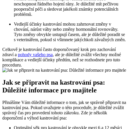
neschopnost řádného hojení rány. Je důležité mít pečlivou
pooperační péči a sledovat jakékoli známky potenciálních
problémů.
Vedlejší účinky kastrování mohou zahrnovat změny v
chování, nárůst váhy nebo změny hormonální rovnováhy.
Tyto změny obvykle ustupují časem, ale je důležité poradit se
s veterinářem, pokud si všimnete jakýchkoli závažných změn.
Celkově je kastrování často doporučovaný krok pro zachování
zdraví a
pohody vašeho psa
, ale je důležité zvážit všechny možné
komplikace a vedlejší účinky předtím, než se rozhodnete pro tuto
proceduru.
Jak se připravit na kastrování psa:
Důležité informace pro majitele
Přinášíme Vám důležité informace o tom, jak se správně připravit na
kastrování psa. Pokud uvažujete o této proceduře, je důležité zvážit
správný čas pro provedení tohoto zákroku. Zde je několik
doporučení a výhod kastrování psa:
Optimální věk pro kastrování je obvykle mezi 6 a 12 měsíci