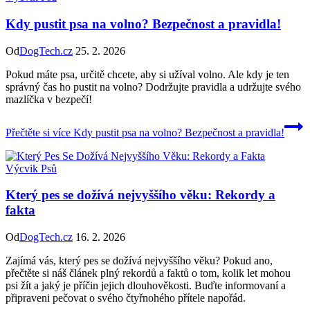
Kdy pustit psa na volno? Bezpečnost a pravidla!
Od
DogTech.cz
25. 2. 2026
Pokud máte psa, určitě chcete, aby si užíval volno. Ale kdy je ten
správný čas ho pustit na volno? Dodržujte pravidla a udržujte svého
mazlíčka v bezpečí!
Přečtěte si více
Kdy pustit psa na volno? Bezpečnost a pravidla!
Výcvik Psů
Který pes se dožívá nejvyššího věku: Rekordy a
fakta
Od
DogTech.cz
16. 2. 2026
Zajímá vás, který pes se dožívá nejvyššího věku? Pokud ano,
přečtěte si náš článek plný rekordů a faktů o tom, kolik let mohou
psi žít a jaký je příčin jejich dlouhověkosti. Buďte informovaní a
připraveni pečovat o svého čtyřnohého přítele napořád.