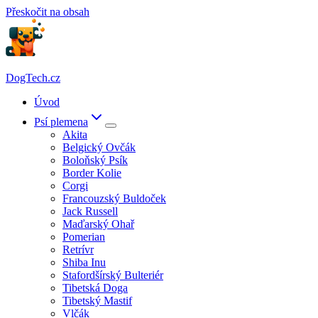
Přeskočit na obsah
DogTech.cz
Úvod
Psí plemena
Akita
Belgický Ovčák
Boloňský Psík
Border Kolie
Corgi
Francouzský Buldoček
Jack Russell
Maďarský Ohař
Pomerian
Retrívr
Shiba Inu
Stafordšírský Bulteriér
Tibetská Doga
Tibetský Mastif
Vlčák