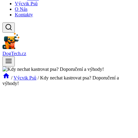
Výcvik Psů
O Nás
Kontakty
DogTech.cz
/
Výcvik Psů
/
Kdy nechat kastrovat psa? Doporučení a
výhody!