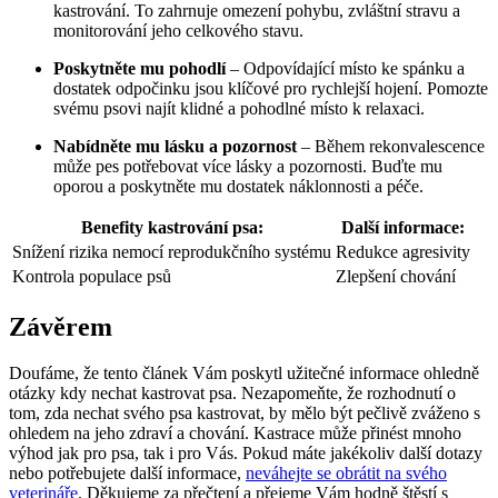
kastrování. To zahrnuje omezení pohybu, zvláštní stravu a
monitorování jeho celkového stavu.
Poskytněte mu pohodlí
– Odpovídající místo ke spánku a
dostatek odpočinku jsou klíčové pro rychlejší hojení. Pomozte
svému psovi najít klidné a pohodlné místo k relaxaci.
Nabídněte mu lásku a pozornost
– Během rekonvalescence
může pes potřebovat více lásky a pozornosti. Buďte mu
oporou a poskytněte mu dostatek náklonnosti a péče.
Benefity kastrování psa:
Další informace:
Snížení rizika nemocí reprodukčního systému
Redukce agresivity
Kontrola populace psů
Zlepšení chování
Závěrem
Doufáme, že tento článek Vám poskytl užitečné informace ohledně
otázky kdy nechat kastrovat psa. Nezapomeňte, že rozhodnutí o
tom, zda nechat svého psa kastrovat, by mělo být pečlivě zváženo s
ohledem na jeho zdraví a chování. Kastrace může přinést mnoho
výhod jak pro psa, tak i pro Vás. Pokud máte jakékoliv další dotazy
nebo potřebujete další informace,
neváhejte se obrátit na svého
veterináře
. Děkujeme za přečtení a přejeme Vám hodně štěstí s