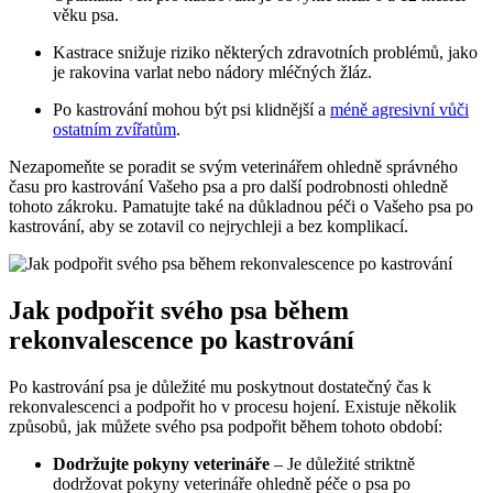
věku psa.
Kastrace snižuje riziko některých zdravotních problémů, jako
je rakovina varlat nebo nádory mléčných žláz.
Po kastrování mohou být psi klidnější a
méně agresivní vůči
ostatním zvířatům
.
Nezapomeňte se poradit se svým veterinářem ohledně správného
času pro kastrování Vašeho psa a pro další podrobnosti ohledně
tohoto zákroku. Pamatujte také na důkladnou péči o Vašeho psa po
kastrování, aby se zotavil co nejrychleji a bez komplikací.
Jak podpořit svého psa během
rekonvalescence po kastrování
Po kastrování psa je důležité mu poskytnout dostatečný čas k
rekonvalescenci a podpořit ho v procesu hojení. Existuje několik
způsobů, jak můžete svého psa podpořit během tohoto období:
Dodržujte pokyny veterináře
– Je důležité striktně
dodržovat pokyny veterináře ohledně péče o psa po