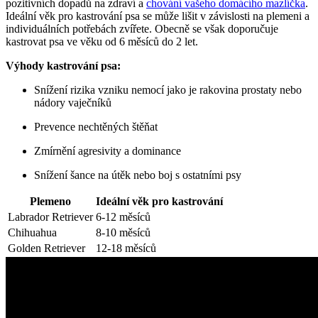
pozitivních dopadů na zdraví a
chování vašeho domácího mazlíčka
.
Ideální věk pro kastrování psa se může lišit v závislosti na plemeni a
individuálních potřebách zvířete. Obecně se však doporučuje
kastrovat psa ve věku od 6 měsíců do 2 let.
Výhody kastrování psa:
Snížení rizika vzniku nemocí jako je rakovina prostaty nebo
nádory vaječníků
Prevence nechtěných štěňat
Zmírnění agresivity a dominance
Snížení šance na útěk nebo boj s ostatními psy
Plemeno
Ideální věk pro kastrování
Labrador Retriever
6-12 měsíců
Chihuahua
8-10 měsíců
Golden Retriever
12-18 měsíců