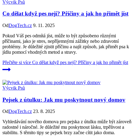
Výcvik Psů
Co dělat když pes nejí? Příčiny a jak ho přimět jíst
Od
DogTech.cz
9. 11. 2025
Pokud Váš pes odmítá jíst, může to být způsobeno různými
příčinami, jako je stres, nepříjemnými zážitky nebo zdravotní
problémy. Je důležité zjistit příčinu a najít způsob, jak přimět psa k
jídlu pomocí vhodných metod a stravy.
Přečtěte si více
Co dělat když pes nejí? Příčiny a jak ho přimět jíst
Výcvik Psů
Pejsek z útulku: Jak mu poskytnout nový domov
Od
DogTech.cz
23. 8. 2025
Vyhledávání nového domova pro pejska z útulku může být zároveň
radostné i náročné. Je důležité mu poskytnout lásku, trpělivost a
stabilitu. S těmito tipy se pejsek brzy začne cítit jako doma.