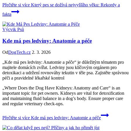
Přečtěte si více
Který pes se dožívá nejvyššího věku: Rekordy a
fakta
Výcvik Psů
Kde má pes ledviny: Anatomie a péče
Od
DogTech.cz
2. 3. 2026
„Kde má pes ledviny: Anatomie a péče“ je důležitým tématem pro
majitele domácích zvířat. Ledviny jsou klíčovým orgánem pro
detoxikaci a udržení rovnováhy tekutin v těle psa. Zajistěte správnou
péči a pravidelné lékařské kontrol
„Where Does the Dog Have Kidneys: Anatomy and Care“ is an
important topic for pet owners. Kidneys are vital for detoxification
and maintaining fluid balance in a dog’s body. Ensure proper care
and regular veterinary check-ups.
Přečtěte si více
Kde má pes ledviny: Anatomie a péče