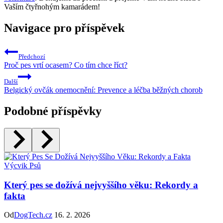
Vaším čtyřnohým kamarádem!
Navigace pro příspěvek
Předchozí
Proč pes vrtí ocasem? Co tím chce říct?
Další
Belgický ovčák onemocnění: Prevence a léčba běžných chorob
Podobné příspěvky
Výcvik Psů
Který pes se dožívá nejvyššího věku: Rekordy a
fakta
Od
DogTech.cz
16. 2. 2026