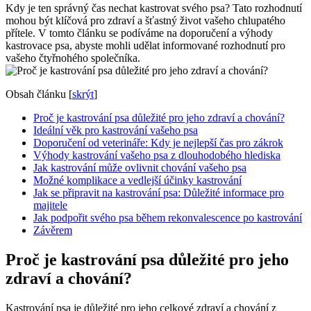
Kdy je ten správný čas nechat kastrovat svého psa? Tato rozhodnutí
mohou být klíčová pro zdraví a šťastný život vašeho chlupatého
přítele. V tomto článku se podíváme na doporučení a výhody
kastrovace psa, abyste mohli udělat informované rozhodnutí pro
vašeho čtyřnohého společníka.
Obsah článku
[
skrýt
]
Proč je kastrování psa důležité pro jeho zdraví a chování?
Ideální věk pro kastrování vašeho psa
Doporučení od veterináře: Kdy je nejlepší čas pro zákrok
Výhody kastrování vašeho psa z dlouhodobého hlediska
Jak kastrování může ovlivnit chování vašeho psa
Možné komplikace a vedlejší účinky kastrování
Jak se připravit na kastrování psa: Důležité informace pro
majitele
Jak podpořit svého psa během rekonvalescence po kastrování
Závěrem
Proč je kastrování psa důležité pro jeho
zdraví a chování?
Kastrování psa je důležité pro jeho celkové zdraví a chování z