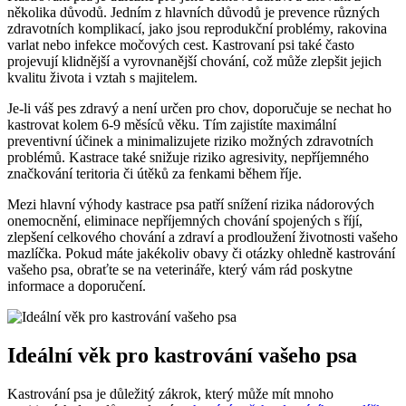
několika důvodů. Jedním z hlavních důvodů je prevence různých
zdravotních komplikací, jako jsou reprodukční problémy, rakovina
varlat nebo infekce močových cest. Kastrovaní psi také často
projevují klidnější a vyrovnanější chování, což může zlepšit jejich
kvalitu života i vztah s majitelem.
Je-li váš pes zdravý a není určen pro chov, doporučuje se nechat ho
kastrovat kolem 6-9 měsíců věku. Tím zajistíte maximální
preventivní účinek a minimalizujete riziko možných zdravotních
problémů. Kastrace také snižuje riziko agresivity, nepříjemného
značkování teritoria či útěků za fenkami během říje.
Mezi hlavní výhody kastrace psa patří snížení rizika nádorových
onemocnění, eliminace nepříjemných chování spojených s říjí,
zlepšení celkového chování a zdraví a prodloužení životnosti vašeho
mazlíčka. Pokud máte jakékoliv obavy či otázky ohledně kastrování
vašeho psa, obraťte se na veterináře, který vám rád poskytne
informace a doporučení.
Ideální věk pro kastrování vašeho psa
Kastrování psa je důležitý zákrok, který může mít mnoho