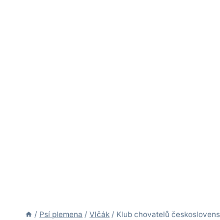
/
Psí plemena
/
Vlčák
/
Klub chovatelů československ