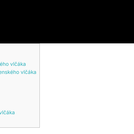
kého vlčáka
venského vlčáka
vlčáka