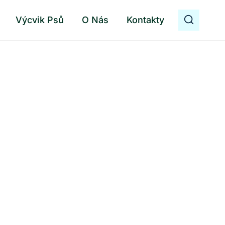
Výcvik Psů
O Nás
Kontakty