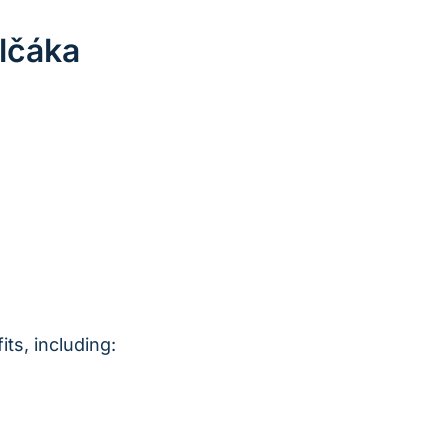
lčáka
ts, including: