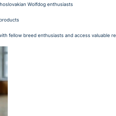
choslovakian Wolfdog enthusiasts
 products
with fellow breed enthusiasts and access valuable r