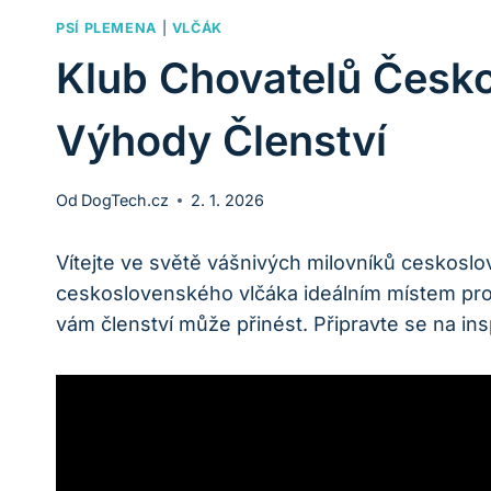
PSÍ PLEMENA
|
VLČÁK
Klub Chovatelů Česko
Výhody Členství
Od
DogTech.cz
2. 1. 2026
Vítejte ve světě vášnivých milovníků ceskosl
ceskoslovenského vlčáka ideálním místem pro
vám členství může přinést. Připravte se na insp