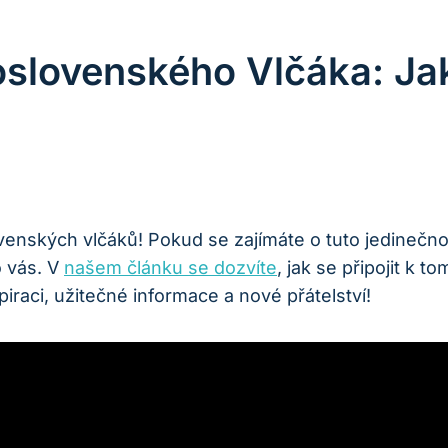
slovenského Vlčáka: Jak 
ovenských vlčáků! Pokud se zajímáte o tuto jedinečn
 vás. V
našem článku se dozvíte
, jak se připojit k
iraci, užitečné informace a nové přátelství!