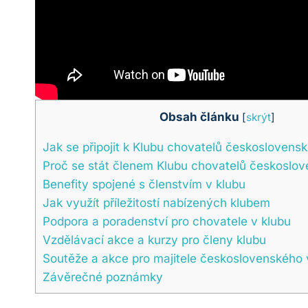
Obsah článku
[
skrýt
]
Jak se připojit k Klubu chovatelů českoslovens
Proč se stát členem Klubu chovatelů českoslo
Benefity spojené s členstvím v klubu
Jak využít příležitostí nabízených klubem
Podpora a poradenství pro chovatele v klubu
Vzdělávací akce a kurzy pro členy klubu
Soutěže a akce pro majitele československého 
Závěrečné poznámky