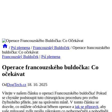
/
Psí plemena
/
Francouzský Buldoček
/
Operace francouzského
buldočka: Co očekávat
Francouzský Buldoček
|
Psí plemena
Operace francouzského buldočka: Co
očekávat
Od
DogTech.cz
18. 10. 2025
Vítejte v našem článku o operaci Francouzského buldočka! Pokud
se chystáte podstoupit tuto chirurgickou proceduru pro svého
čtyřnohého přítele, jste na správném místě. V tomto článku se
dozvíte, co můžete očekávat během operace a
jak se připravit
, aby
vaše milované zvíře prošlo zákrokem co nejbezpečněji a pohodlněji.