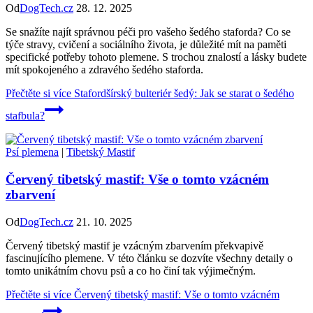
Od
DogTech.cz
28. 12. 2025
Se snažíte najít správnou péči pro vašeho šedého staforda? Co se
týče stravy, cvičení a sociálního života, je důležité mít na paměti
specifické potřeby tohoto plemene. S trochou znalostí a lásky budete
mít spokojeného a zdravého šedého staforda.
Přečtěte si více
Stafordšírský bulteriér šedý: Jak se starat o šedého
stafbula?
Psí plemena
|
Tibetský Mastif
Červený tibetský mastif: Vše o tomto vzácném
zbarvení
Od
DogTech.cz
21. 10. 2025
Červený tibetský mastif je vzácným zbarvením překvapivě
fascinujícího plemene. V této článku se dozvíte všechny detaily o
tomto unikátním chovu psů a co ho činí tak výjimečným.
Přečtěte si více
Červený tibetský mastif: Vše o tomto vzácném