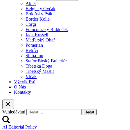
Akita
Belgický Ovčák
Boloňský Psík
Border Kolie
Corgi
Francouzský Buldoček
Jack Russell
Maďarský Ohař
Pomerian
Retrívr
Shiba Inu
Stafordšírský Bulteriér
Tibetská Doga
Tibetský Mastif
Vlčák
Výcvik Psů
O Nás
Kontakty
Vyhledávání
AI Editorial Policy