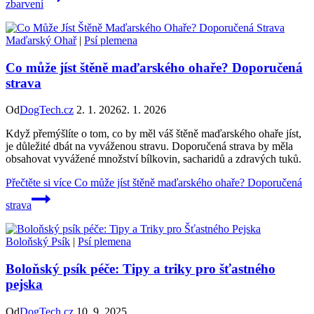
zbarvení
Maďarský Ohař
|
Psí plemena
Co může jíst štěně maďarského ohaře? Doporučená
strava
Od
DogTech.cz
2. 1. 2026
2. 1. 2026
Když přemýšlíte o tom, co by měl váš štěně maďarského ohaře jíst,
je důležité dbát na vyváženou stravu. Doporučená strava by měla
obsahovat vyvážené množství bílkovin, sacharidů a zdravých tuků.
Přečtěte si více
Co může jíst štěně maďarského ohaře? Doporučená
strava
Boloňský Psík
|
Psí plemena
Boloňský psík péče: Tipy a triky pro šťastného
pejska
Od
DogTech.cz
10. 9. 2025