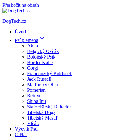
Přeskočit na obsah
DogTech.cz
Úvod
Psí plemena
Akita
Belgický Ovčák
Boloňský Psík
Border Kolie
Corgi
Francouzský Buldoček
Jack Russell
Maďarský Ohař
Pomerian
Retrívr
Shiba Inu
Stafordšírský Bulteriér
Tibetská Doga
Tibetský Mastif
Vlčák
Výcvik Psů
O Nás