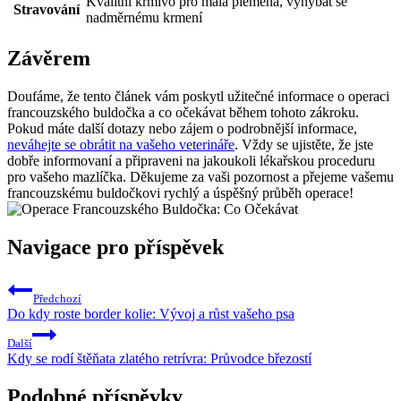
Kvalitní krmivo pro malá plemena, vyhýbat se
Stravování
nadměrnému krmení
Závěrem
Doufáme, že tento článek vám poskytl užitečné informace o operaci
francouzského buldočka a co očekávat během tohoto zákroku.
Pokud máte další dotazy nebo zájem o podrobnější informace,
neváhejte se obrátit na vašeho veterináře
. Vždy se ujistěte, že jste
dobře informovaní a připraveni na jakoukoli lékařskou proceduru
pro vašeho mazlíčka. Děkujeme za vaši pozornost a přejeme vašemu
francouzskému buldočkovi rychlý a úspěšný průběh operace!
Navigace pro příspěvek
Předchozí
Do kdy roste border kolie: Vývoj a růst vašeho psa
Další
Kdy se rodí štěňata zlatého retrívra: Průvodce březostí
Podobné příspěvky