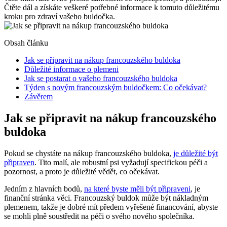
Čtěte dál a získáte veškeré potřebné informace k tomuto důležitému
kroku pro zdraví vašeho buldočka.
Obsah článku
Jak se připravit na nákup francouzského buldoka
Důležité informace o plemeni
Jak se postarat o vašeho francouzského buldoka
Týden s novým francouzským buldočkem: Co očekávat?
Závěrem
Jak se připravit na nákup francouzského
buldoka
Pokud se chystáte na nákup francouzského buldoka,
je důležité být
připraven
. Tito malí, ale robustní psi vyžadují specifickou péči a
pozornost, a proto je důležité vědět, co očekávat.
Jedním z hlavních bodů,
na které byste měli být připraveni
, je
finanční stránka věci. Francouzský buldok může být nákladným
plemenem, takže je dobré mít předem vyřešené financování, abyste
se mohli plně soustředit na péči o svého nového společníka.