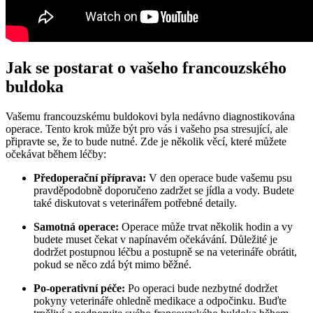
Jak se postarat o vašeho francouzského
buldoka
Vašemu francouzskému buldokovi byla nedávno diagnostikována
operace. Tento krok může být pro vás i vašeho psa stresující, ale
připravte se, že to bude nutné. Zde je několik věcí, které můžete
očekávat během léčby:
Předoperační příprava:
V den operace bude vašemu psu
pravděpodobně doporučeno zadržet se jídla a vody. Budete
také diskutovat s veterinářem potřebné detaily.
Samotná operace:
Operace může trvat několik hodin a vy
budete muset čekat v napínavém očekávání. Důležité je
dodržet postupnou léčbu a postupně se na veterináře obrátit,
pokud se něco zdá být mimo běžné.
Po-operativní péče:
Po operaci bude nezbytné dodržet
pokyny veterináře ohledně medikace a odpočinku. Buďte