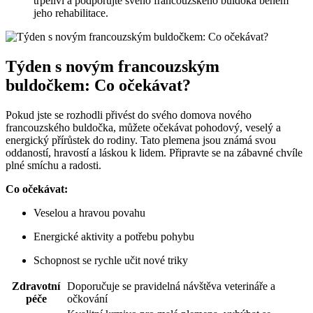
trpěliví a podporujte svého francouzského buldoka během
jeho rehabilitace.
Týden s novým francouzským
buldočkem: Co očekávat?
Pokud jste se rozhodli přivést do svého domova nového
francouzského buldočka, můžete očekávat pohodový, veselý a
energický přírůstek do rodiny. Tato plemena jsou známá svou
oddaností, hravostí a láskou k lidem. Připravte se na zábavné chvíle
plné smíchu a radosti.
Co očekávat:
Veselou a hravou povahu
Energické aktivity a potřebu pohybu
Schopnost se rychle učit nové triky
Zdravotní
Doporučuje se pravidelná návštěva veterináře a
péče
očkování