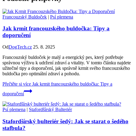
Francouzský Buldoček
|
Psí plemena
Jak krmit francouzského buldočka: Tipy a
doporučení
Od
DogTech.cz
25. 8. 2025
Francouzský buldoček je malý a energický pes, který potřebuje
správnou výživu k udržení zdraví a vitality. V tomto článku najdete
užitečné tipy a doporučení, jak správně krmit svého francouzského
buldočka pro optimální zdraví a pohodu.
Přečtěte si více
Jak krmit francouzského buldočka: Tipy a
doporučení
Psí plemena
|
Stafordšírský Bulteriér
Stafordšírský bulteriér šedý: Jak se starat o šedého
stafbula?