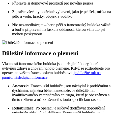
Připravte si domovové prostředí pro nového pejska
Zajistěte všechny potřebné vybavení, jako je pelíšek, miska na
jídlo a vodu, hračky, obojek a vodítko
Nic nezanedbávejte – berte péči o francouzský buldoka vážně
a buďte připraveni na lásku a oddanost, kterou vám tito psi
mohou poskytnout
Důležité informace o plemeni
Vlastnosti francouzského buldoka jsou určující faktory, které
ovlivňují zdraví a chování tohoto plemene. Když se rozhodujete pro
operaci na vašem francouzském buldočkovi,
je důležité mít na
paměti následující informace
:
Anestezie:
Francouzští buldočci jsou náchylní k problémům s
dýcháním, zejména během anestezie. Je důležité mít
kvalifikovaného veterinárního chirurga, který je obeznámen s
tímto rizikem a má zkušenosti s touto specifickou rasou.
Rehabilitace:
Po operaci je klíčové dodržovat doporučení
veterináře ohledně rehabilitace. Francouzští buldočci mají